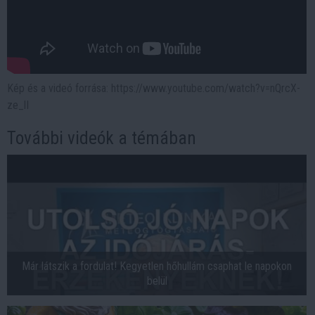
Kép és a videó forrása: https://www.youtube.com/watch?v=nQrcX-
ze_lI
További videók a témában
Már látszik a fordulat! Kegyetlen hőhullám csaphat le napokon
belül