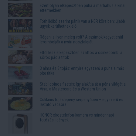
Ezért olyan elképesztően puha a marhahús a kínai
éttermekben
Tóth Ildikó szerint pánik van a NER köreiben: újabb
ügyek kerülhetnek elő
Régen is ilyen meleg volt? A számok kegyetlenül
lerombolják a nyári nosztalgiát
Ettől lesz elképesztően szaftos a csirkecomb: a
sörös pác a titok
3 alma és 3 tojás: ennyire egyszerű a puha almás
pite titka
Stabilcoinos fizetés: így alakítja át a pénz világát a
Visa, a Mastercard és a Western Union
Cukkinis tojáslepény serpenyőben – egyszerű és
laktató vacsora
HONOR okostelefon-kamera vs mindennapi
fotózási igények