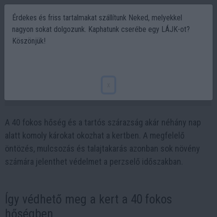
Érdekes és friss tartalmakat szállítunk Neked, melyekkel
nagyon sokat dolgozunk. Kaphatunk cserébe egy LÁJK-ot?
Köszönjük!
40 fokos pokol a kertben: órák alatt
összeomolhatnak a növények
x
2026-06-30 13:43
A 40 fokos hőség és a tartós szárazság akár néhány nap
alatt komoly károkat okozhat a kertben. A megfelelő
öntözés, mulcsozás és talajtakarás azonban sok növény
számára jelenthet védelmet a perzselő időszakban.
Így védhető meg a kert a 40 fokos
hőségben