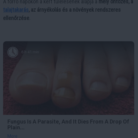
A forró napokon a kert túlélésének alapja a
mély öntözés, a
talajtakarás
, az árnyékolás és a növények rendszeres
ellenőrzése
.
6 h 41 min
Fungus Is A Parasite, And It Dies From A Drop Of
Plain...
More