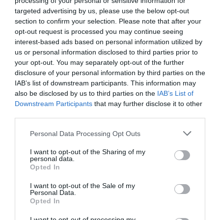
processing of your personal or sensitive information for
targeted advertising by us, please use the below opt-out
section to confirm your selection. Please note that after your
opt-out request is processed you may continue seeing
4 h 40 min
interest-based ads based on personal information utilized by
us or personal information disclosed to third parties prior to
your opt-out. You may separately opt-out of the further
disclosure of your personal information by third parties on the
IAB’s list of downstream participants. This information may
also be disclosed by us to third parties on the
IAB’s List of
Downstream Participants
that may further disclose it to other
third parties.
Please note that this website/app uses one or more Google
Personal Data Processing Opt Outs
services and may gather and store information including but
Fungus Dries Up And Falls Off After The First
not limited to your visit or usage behaviour. You may click to
I want to opt-out of the Sharing of my
Use
personal data.
grant or deny consent to Google and its third-party tags to
Opted In
use your data for below specified purposes in below Google
More
consent section.
I want to opt-out of the Sale of my
Personal Data.
480
147
304
Opted In
I want to opt-out of processing my