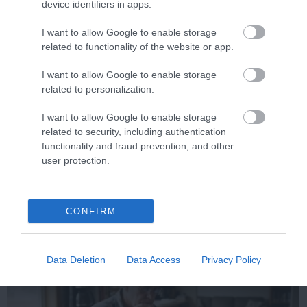
device identifiers in apps.
I want to allow Google to enable storage
related to functionality of the website or app.
I want to allow Google to enable storage
related to personalization.
I want to allow Google to enable storage
related to security, including authentication
functionality and fraud prevention, and other
One Teaspoon And All The Worms In The Body
Die Instantly
user protection.
More
CONFIRM
283
139
142
Data Deletion
Data Access
Privacy Policy
11 h 4 min