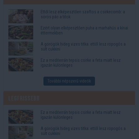
Ettől lesz elképesztően szaftos a csirkecomb: a
sörös pác a titok
Ezért olyan elképesztően puha a marhahús a kínai
éttermekben
A görögök hideg vizes titka: ettől lesz ropogós a
sült cukkini
Ez a mediterrán tepsis csirke a feta miatt lesz
igazán különleges
További népszerű videók
Legfrissebb
Ez a mediterrán tepsis csirke a feta miatt lesz
igazán különleges
A görögök hideg vizes titka: ettől lesz ropogós a
sült cukkini