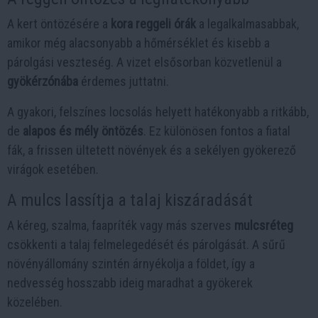
A kert öntözésére a
kora reggeli órák
a legalkalmasabbak,
amikor még alacsonyabb a hőmérséklet és kisebb a
párolgási veszteség. A vizet elsősorban közvetlenül a
gyökérzónába
érdemes juttatni.
A gyakori, felszínes locsolás helyett hatékonyabb a ritkább,
de
alapos és mély öntözés
. Ez különösen fontos a fiatal
fák, a frissen ültetett növények és a sekélyen gyökerező
virágok esetében.
A mulcs lassítja a talaj kiszáradását
A kéreg, szalma, faapríték vagy más szerves
mulcsréteg
csökkenti a talaj felmelegedését és párolgását. A sűrű
növényállomány szintén árnyékolja a földet, így a
nedvesség hosszabb ideig maradhat a gyökerek
közelében.