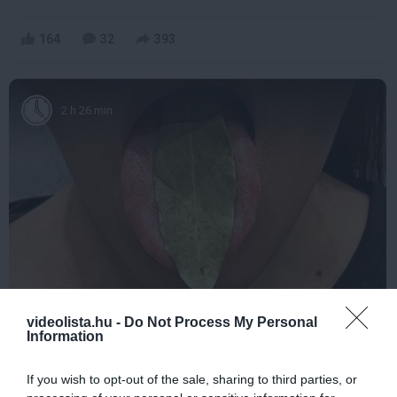
164
32
393
2 h 26 min
This Simple Trick Removes All Parasites From
videolista.hu -
Do Not Process My Personal
Your Body!
Information
More
If you wish to opt-out of the sale, sharing to third parties, or
395
161
343