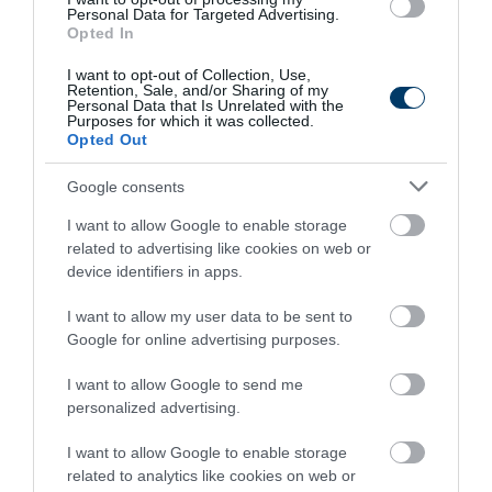
Personal Data for Targeted Advertising.
Opted In
8 h 14 min
I want to opt-out of Collection, Use,
Retention, Sale, and/or Sharing of my
Personal Data that Is Unrelated with the
Purposes for which it was collected.
Opted Out
Google consents
I want to allow Google to enable storage
related to advertising like cookies on web or
device identifiers in apps.
5 Hidden Signs You Have Worms Inside Your
Body
I want to allow my user data to be sent to
Google for online advertising purposes.
More
I want to allow Google to send me
266
163
277
personalized advertising.
I want to allow Google to enable storage
related to analytics like cookies on web or
44 min