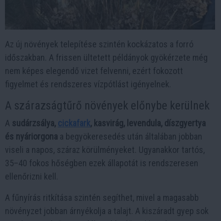
Az új növények telepítése szintén kockázatos a forró
időszakban. A frissen ültetett példányok gyökérzete még
nem képes elegendő vizet felvenni, ezért fokozott
figyelmet és rendszeres vízpótlást igényelnek.
A szárazságtűrő növények előnybe kerülnek
A
sudárzsálya,
cickafark
, kasvirág, levendula, díszgyertya
és nyáriorgona
a begyökeresedés után általában jobban
viseli a napos, száraz körülményeket. Ugyanakkor tartós,
35–40 fokos hőségben ezek állapotát is rendszeresen
ellenőrizni kell.
A fűnyírás ritkítása szintén segíthet, mivel a magasabb
növényzet jobban árnyékolja a talajt. A kiszáradt gyep sok