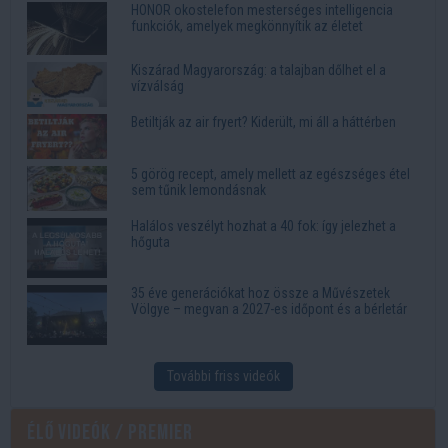
HONOR okostelefon mesterséges intelligencia
funkciók, amelyek megkönnyítik az életet
Kiszárad Magyarország: a talajban dőlhet el a
vízválság
Betiltják az air fryert? Kiderült, mi áll a háttérben
5 görög recept, amely mellett az egészséges étel
sem tűnik lemondásnak
Halálos veszélyt hozhat a 40 fok: így jelezhet a
hőguta
35 éve generációkat hoz össze a Művészetek
Völgye – megvan a 2027-es időpont és a bérletár
További friss videók
Élő videók / Premier