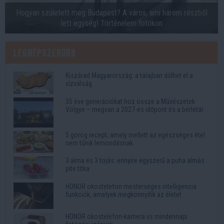
Hogyan született meg Budapest? A város, ami három részből
lett egység! Történelem fotókon
Legnépszerűbb
Kiszárad Magyarország: a talajban dőlhet el a
vízválság
35 éve generációkat hoz össze a Művészetek
Völgye – megvan a 2027-es időpont és a bérletár
5 görög recept, amely mellett az egészséges étel
sem tűnik lemondásnak
3 alma és 3 tojás: ennyire egyszerű a puha almás
pite titka
HONOR okostelefon mesterséges intelligencia
funkciók, amelyek megkönnyítik az életet
HONOR okostelefon-kamera vs mindennapi