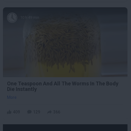
10 h 49 min
One Teaspoon And All The Worms In The Body
Die Instantly
More
409
129
366