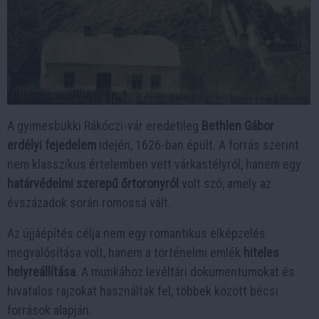
A gyimesbükki Rákóczi-vár eredetileg
Bethlen Gábor
erdélyi fejedelem
idején, 1626-ban épült. A forrás szerint
nem klasszikus értelemben vett várkastélyról, hanem egy
határvédelmi szerepű őrtoronyról
volt szó, amely az
évszázadok során romossá vált.
Az újjáépítés célja nem egy romantikus elképzelés
megvalósítása volt, hanem a történelmi emlék
hiteles
helyreállítása
. A munkához levéltári dokumentumokat és
hivatalos rajzokat használtak fel, többek között bécsi
források alapján.