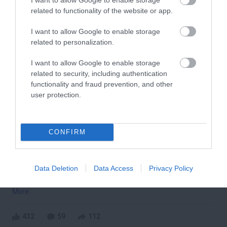
related to functionality of the website or app.
199
53
382
I want to allow Google to enable storage
related to personalization.
10 h 38 min
I want to allow Google to enable storage
related to security, including authentication
functionality and fraud prevention, and other
user protection.
CONFIRM
Stop Eating These 3 Foods That Are Known to
Data Deletion
Data Access
Privacy Policy
Cause Parasites
More
432
59
112