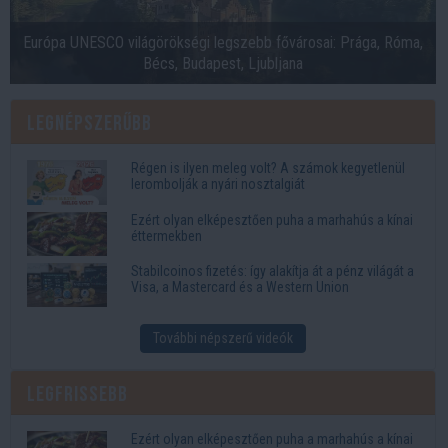
Európa UNESCO világörökségi legszebb fővárosai: Prága, Róma,
Bécs, Budapest, Ljubljana
Legnépszerűbb
Régen is ilyen meleg volt? A számok kegyetlenül
lerombolják a nyári nosztalgiát
Ezért olyan elképesztően puha a marhahús a kínai
éttermekben
Stabilcoinos fizetés: így alakítja át a pénz világát a
Visa, a Mastercard és a Western Union
További népszerű videók
Legfrissebb
Ezért olyan elképesztően puha a marhahús a kínai