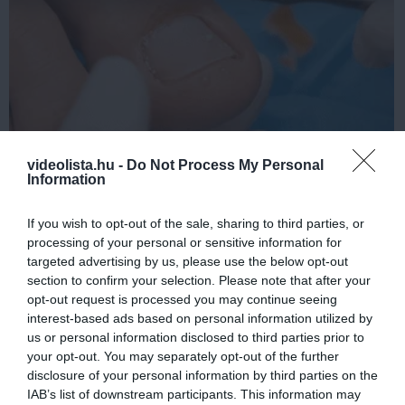
videolista.hu -
Do Not Process My Personal
Fungus Dries Up And Falls Off After The First
Information
Use
More
If you wish to opt-out of the sale, sharing to third parties, or
processing of your personal or sensitive information for
targeted advertising by us, please use the below opt-out
374
165
82
section to confirm your selection. Please note that after your
opt-out request is processed you may continue seeing
interest-based ads based on personal information utilized by
us or personal information disclosed to third parties prior to
4 h 18 min
your opt-out. You may separately opt-out of the further
disclosure of your personal information by third parties on the
IAB’s list of downstream participants. This information may