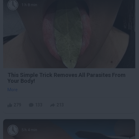
1 h 8 min
This Simple Trick Removes All Parasites From
Your Body!
More
279
133
213
5 h 4 min