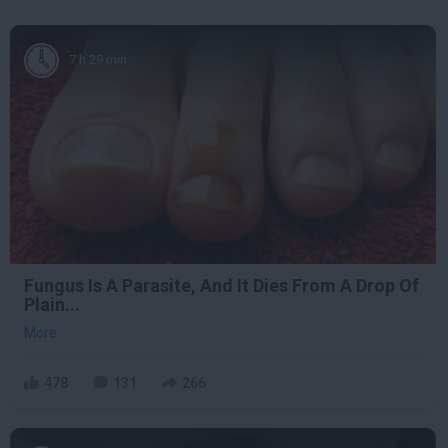
7 h 29 min
Fungus Is A Parasite, And It Dies From A Drop Of
Plain...
More
478
131
266