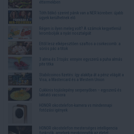
éttermekben
Tóth Ildikó szerint pánik van a NER köreiben: újabb
ügyek kerülhetnek elő
Régen is ilyen meleg volt? A számok kegyetlenül
lerombolják a nyári nosztalgiát
Ettől lesz elképesztően szaftos a csirkecomb: a
sörös pác a titok
3 alma és 3 tojás: ennyire egyszerű a puha almás
pite titka
Stabilcoinos fizetés: így alakítja át a pénz világát a
Visa, a Mastercard és a Western Union
Cukkinis tojáslepény serpenyőben – egyszerű és
laktató vacsora
HONOR okostelefon-kamera vs mindennapi
fotózási igények
HONOR okostelefon mesterséges intelligencia
funkciók, amelyek megkönnyítik az életet