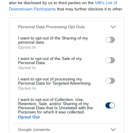
also be disclosed by us to third parties on the
IAB’s List of
Downstream Participants
that may further disclose it to other
third parties.
Please note that this website/app uses one or more Google
Personal Data Processing Opt Outs
services and may gather and store information including but
not limited to your visit or usage behaviour. You may click to
I want to opt-out of the Sharing of my
personal data.
grant or deny consent to Google and its third-party tags to
One Teaspoon And All The Worms In The Body
Opted In
Die Instantly
use your data for below specified purposes in below Google
consent section.
I want to opt-out of the Sale of my
More
Personal Data.
Opted In
151
39
254
I want to opt-out of processing my
Personal Data for Targeted Advertising.
Opted In
7 h 40 min
I want to opt-out of Collection, Use,
Retention, Sale, and/or Sharing of my
Personal Data that Is Unrelated with the
Purposes for which it was collected.
Opted Out
Google consents