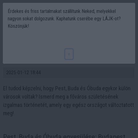
Érdekes és friss tartalmakat szállítunk Neked, melyekkel
nagyon sokat dolgozunk. Kaphatunk cserébe egy LÁJK-ot?
Köszönjük!
Hogyan született meg Budapest? A város,
ami három részből lett egység! Történelem
x
fotókon
2025-01-12 18:44
El tudod képzelni, hogy Pest, Buda és Óbuda egykor külön
városok voltak? Ismerd meg a főváros születésének
izgalmas történetét, amely egy egész országot változtatott
meg!
Pest, Buda és Óbuda egyesülése: Budapest