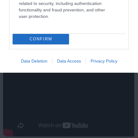
related to security, including authentication
functionality and fraud prevention, and other
user protection.
Stop Eating These 3 Foods That Are Known to
Cause Parasites
More
CONFIRM
159
97
134
Data Deletion
Data Access
Privacy Policy