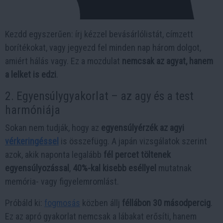
Kezdd egyszerűen: írj kézzel bevásárlólistát, címzett
borítékokat, vagy jegyezd fel minden nap három dolgot,
amiért hálás vagy. Ez a mozdulat
nemcsak az agyat, hanem
a lelket is edzi
.
2. Egyensúlygyakorlat – az agy és a test
harmóniája
Sokan nem tudják, hogy az
egyensúlyérzék az agyi
vérkeringéssel
is összefügg. A japán vizsgálatok szerint
azok, akik naponta legalább
fél percet töltenek
egyensúlyozással
,
40%-kal kisebb eséllyel
mutatnak
memória- vagy figyelemromlást.
Próbáld ki:
fogmosás
közben állj
féllábon 30 másodpercig
.
Ez az apró gyakorlat nemcsak a lábakat erősíti, hanem