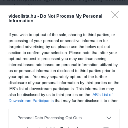
memória javítása.
videolista.hu -
Do Not Process My Personal
Information
11 h 7 min
If you wish to opt-out of the sale, sharing to third parties, or
processing of your personal or sensitive information for
targeted advertising by us, please use the below opt-out
section to confirm your selection. Please note that after your
opt-out request is processed you may continue seeing
interest-based ads based on personal information utilized by
us or personal information disclosed to third parties prior to
your opt-out. You may separately opt-out of the further
disclosure of your personal information by third parties on the
IAB’s list of downstream participants. This information may
Fungus Is A Parasite, And It Dies From A Drop Of
also be disclosed by us to third parties on the
IAB’s List of
Plain...
Downstream Participants
that may further disclose it to other
More
third parties.
Please note that this website/app uses one or more Google
Personal Data Processing Opt Outs
200
112
171
services and may gather and store information including but