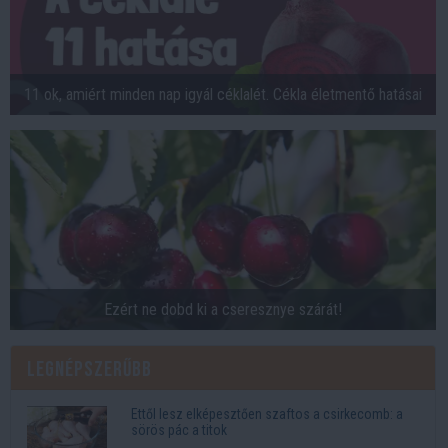
11 ok, amiért minden nap igyál céklalét. Cékla életmentő hatásai
Ezért ne dobd ki a cseresznye szárát!
Legnépszerűbb
Ettől lesz elképesztően szaftos a csirkecomb: a
sörös pác a titok