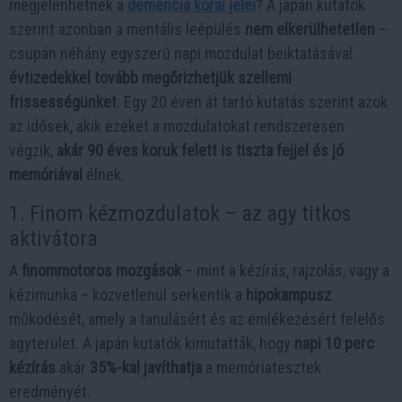
megjelenhetnek a
demencia korai jelei
? A japán kutatók
szerint azonban a mentális leépülés
nem elkerülhetetlen
–
csupán néhány egyszerű napi mozdulat beiktatásával
évtizedekkel tovább megőrizhetjük szellemi
frissességünket
. Egy 20 éven át tartó kutatás szerint azok
az idősek, akik ezeket a mozdulatokat rendszeresen
végzik,
akár 90 éves koruk felett is tiszta fejjel és jó
memóriával
élnek.
1. Finom kézmozdulatok – az agy titkos
aktivátora
A
finommotoros mozgások
– mint a kézírás, rajzolás, vagy a
kézimunka – közvetlenül serkentik a
hipokampusz
működését, amely a tanulásért és az emlékezésért felelős
agyterület. A japán kutatók kimutatták, hogy
napi 10 perc
kézírás
akár
35%-kal javíthatja
a memóriatesztek
eredményét.