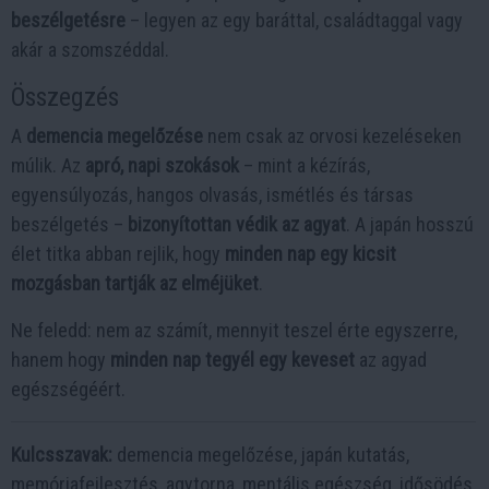
beszélgetésre
– legyen az egy baráttal, családtaggal vagy
akár a szomszéddal.
Összegzés
A
demencia megelőzése
nem csak az orvosi kezeléseken
múlik. Az
apró, napi szokások
– mint a kézírás,
egyensúlyozás, hangos olvasás, ismétlés és társas
beszélgetés –
bizonyítottan védik az agyat
. A japán hosszú
élet titka abban rejlik, hogy
minden nap egy kicsit
mozgásban tartják az elméjüket
.
Ne feledd: nem az számít, mennyit teszel érte egyszerre,
hanem hogy
minden nap tegyél egy keveset
az agyad
egészségéért.
Kulcsszavak:
demencia megelőzése, japán kutatás,
memóriafejlesztés, agytorna, mentális egészség, idősödés,