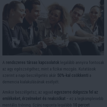
A
rendszeres társas kapcsolatok
legalább annyira fontosak
az agy egészségéhez, mint a fizikai mozgás. Kutatások
szerint a napi beszélgetés akár
50%-kal csökkenti
a
demencia kialakulásának esélyét.
Amikor beszélgetsz, az agyad
egyszerre dolgozza fel az
emlékeket, érzelmeket és reakciókat
– ez a legkomplexebb
mentális tréning. Szánj naponta legalább
10 percet