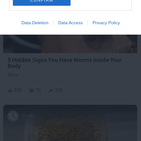
CONFIRM
Data Deletion
Data Access
Privacy Policy
5 Hidden Signs You Have Worms Inside Your
Body
More
250
70
270
33 min