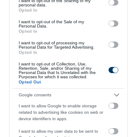
not limited to your visit or usage behaviour. You may click to
I want to opt-out of the Sharing of my
personal data.
grant or deny consent to Google and its third-party tags to
Opted In
use your data for below specified purposes in below Google
11 h 51 min
consent section.
I want to opt-out of the Sale of my
Personal Data.
Opted In
I want to opt-out of processing my
Personal Data for Targeted Advertising.
Opted In
I want to opt-out of Collection, Use,
Retention, Sale, and/or Sharing of my
Personal Data that Is Unrelated with the
Purposes for which it was collected.
Opted Out
This Simple Trick Removes All Parasites From
Your Body!
Google consents
More
I want to allow Google to enable storage
related to advertising like cookies on web or
365
185
234
device identifiers in apps.
I want to allow my user data to be sent to