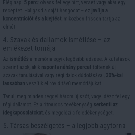
Elég napi
5 perc
: olvass fel egy hírt, verset vagy akár egy
receptet. Hallgasd a saját hangodat – ez
javítja a
koncentrációt és a kiejtést
, miközben frissen tartja az
elmét.
4. Szavak és dallamok ismétlése – az
emlékezet tornája
Az
ismétlés
a memória egyik legősibb edzése. A kutatások
szerint azok, akik
naponta néhány percet
töltenek új
szavak tanulásával vagy régi dalok dúdolásával,
30%-kal
lassabban
veszítik el rövid távú memóriájukat.
Tanulj meg minden reggel három új szót, vagy idézz fel egy
régi dallamot. Ez a ritmusos tevékenység
serkenti az
idegkapcsolatokat
, és megelőzi a feledékenységet.
5. Társas beszélgetés – a legjobb agytorna