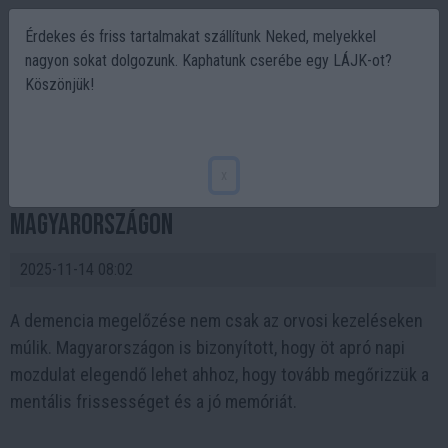
Érdekes és friss tartalmakat szállítunk Neked, melyekkel
nagyon sokat dolgozunk. Kaphatunk cserébe egy LÁJK-ot?
Köszönjük!
5 napi mozdulat, ami megelőzi a demenciát –
japán kutatások szerint Öt mozdulat, amit
x
naponta érdemes tenni a demencia ellen
Magyarországon
2025-11-14 08:02
A demencia megelőzése nem csak az orvosi kezeléseken
múlik. Magyarországon is bizonyított, hogy öt apró napi
mozdulat elegendő lehet ahhoz, hogy tovább megőrizzük a
mentális frissességet és a jó memóriát.