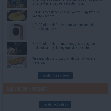
Visa, a Mastercard és a Western Union
Cukkinis tojáslepény serpenyőben – egyszerű és
laktató vacsora
HONOR okostelefon-kamera vs mindennapi
fotózási igények
HONOR okostelefon mesterséges intelligencia
funkciók, amelyek megkönnyítik az életet
Kiszárad Magyarország: a talajban dőlhet el a
vízválság
További friss videók
Élő videók / Premier
További élő videók