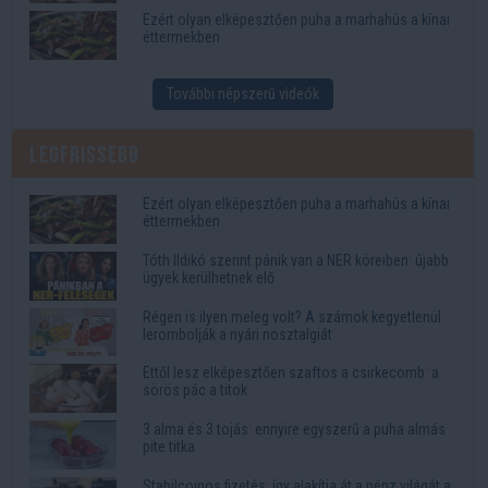
Ezért olyan elképesztően puha a marhahús a kínai
éttermekben
További népszerű videók
Legfrissebb
Ezért olyan elképesztően puha a marhahús a kínai
éttermekben
Tóth Ildikó szerint pánik van a NER köreiben: újabb
ügyek kerülhetnek elő
Régen is ilyen meleg volt? A számok kegyetlenül
lerombolják a nyári nosztalgiát
Ettől lesz elképesztően szaftos a csirkecomb: a
sörös pác a titok
3 alma és 3 tojás: ennyire egyszerű a puha almás
pite titka
Stabilcoinos fizetés: így alakítja át a pénz világát a