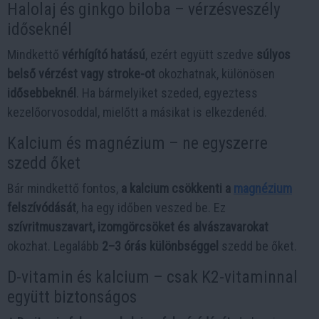
Halolaj és ginkgo biloba – vérzésveszély
időseknél
Mindkettő
vérhígító hatású
, ezért együtt szedve
súlyos
belső vérzést vagy stroke-ot
okozhatnak, különösen
idősebbeknél
. Ha bármelyiket szeded, egyeztess
kezelőorvosoddal, mielőtt a másikat is elkezdenéd.
Kalcium és magnézium – ne egyszerre
szedd őket
Bár mindkettő fontos,
a kalcium csökkenti a
magnézium
felszívódását
, ha egy időben veszed be. Ez
szívritmuszavart, izomgörcsöket és alvászavarokat
okozhat. Legalább
2–3 órás különbséggel
szedd be őket.
D-vitamin és kalcium – csak K2-vitaminnal
együtt biztonságos