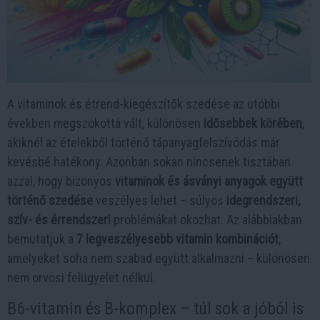
A vitaminok és étrend-kiegészítők szedése az utóbbi
években megszokottá vált, különösen
idősebbek körében
,
akiknél az ételekből történő tápanyagfelszívódás már
kevésbé hatékony. Azonban sokan nincsenek tisztában
azzal, hogy bizonyos
vitaminok és ásványi anyagok együtt
történő szedése
veszélyes lehet – súlyos
idegrendszeri,
szív- és érrendszeri
problémákat okozhat. Az alábbiakban
bemutatjuk a
7 legveszélyesebb vitamin kombinációt
,
amelyeket soha nem szabad együtt alkalmazni – különösen
nem orvosi felügyelet nélkül.
B6-vitamin és B-komplex – túl sok a jóból is