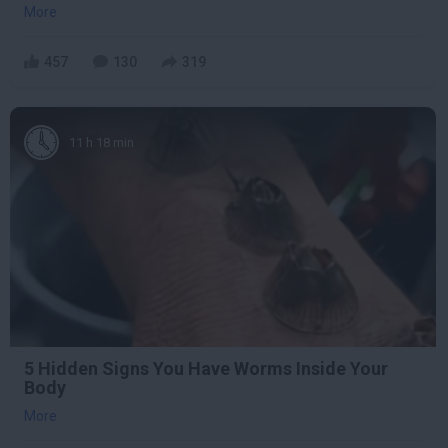
More
457
130
319
11 h 18 min
5 Hidden Signs You Have Worms Inside Your
Body
More