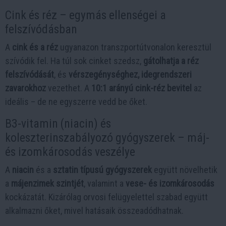
Cink és réz – egymás ellenségei a
felszívódásban
A
cink és a réz
ugyanazon transzportútvonalon keresztül
szívódik fel. Ha túl sok cinket szedsz,
gátolhatja a réz
felszívódását
, és
vérszegénységhez, idegrendszeri
zavarokhoz
vezethet. A
10:1 arányú cink-réz bevitel
az
ideális – de ne egyszerre vedd be őket.
B3-vitamin (niacin) és
koleszterinszabályozó gyógyszerek – máj-
és izomkárosodás veszélye
A
niacin
és a
sztatin típusú gyógyszerek
együtt növelhetik
a
májenzimek szintjét
, valamint a
vese- és izomkárosodás
kockázatát. Kizárólag orvosi felügyelettel szabad együtt
alkalmazni őket, mivel hatásaik összeadódhatnak.