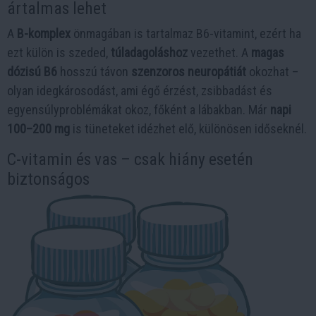
ártalmas lehet
A
B-komplex
önmagában is tartalmaz B6-vitamint, ezért ha
ezt külön is szeded,
túladagoláshoz
vezethet. A
magas
dózisú B6
hosszú távon
szenzoros neuropátiát
okozhat –
olyan idegkárosodást, ami égő érzést, zsibbadást és
egyensúlyproblémákat okoz, főként a lábakban. Már
napi
100–200 mg
is tüneteket idézhet elő, különösen időseknél.
C-vitamin és vas – csak hiány esetén
biztonságos