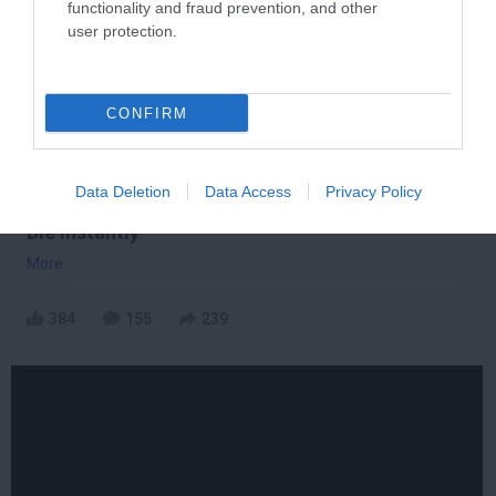
functionality and fraud prevention, and other
user protection.
CONFIRM
Data Deletion
Data Access
Privacy Policy
One Teaspoon And All The Worms In The Body
Die Instantly
More
384
155
239