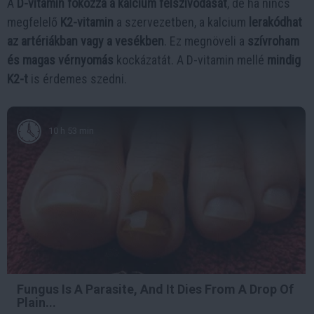
A
D-vitamin fokozza a kalcium felszívódását
, de ha nincs
megfelelő
K2-vitamin
a szervezetben, a kalcium
lerakódhat
az artériákban vagy a vesékben
. Ez megnöveli a
szívroham
és magas vérnyomás
kockázatát. A D-vitamin mellé
mindig
K2-t
is érdemes szedni.
10 h 53 min
Fungus Is A Parasite, And It Dies From A Drop Of
Plain...