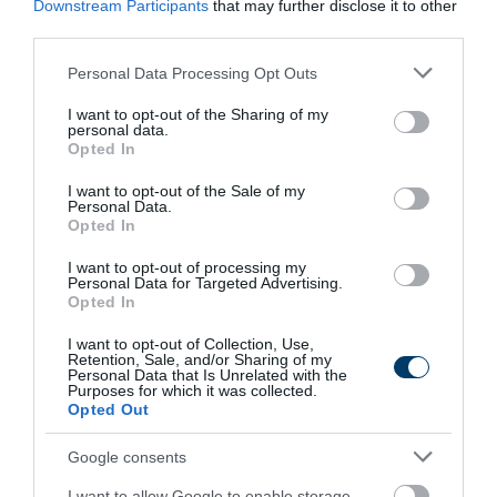
Downstream Participants
that may further disclose it to other
third parties.
4 h 45 min
Please note that this website/app uses one or more Google
Personal Data Processing Opt Outs
services and may gather and store information including but
not limited to your visit or usage behaviour. You may click to
I want to opt-out of the Sharing of my
personal data.
grant or deny consent to Google and its third-party tags to
Opted In
use your data for below specified purposes in below Google
consent section.
I want to opt-out of the Sale of my
Personal Data.
Opted In
I want to opt-out of processing my
Personal Data for Targeted Advertising.
Opted In
Fungus Dries Up And Falls Off After The First
Use
I want to opt-out of Collection, Use,
Retention, Sale, and/or Sharing of my
More
Personal Data that Is Unrelated with the
Purposes for which it was collected.
Opted Out
470
129
344
Google consents
I want to allow Google to enable storage