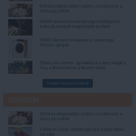
Ettől lesz elképesztően szaftos a csirkecomb: a
sörös pác a titok
HONOR okostelefon mesterséges intelligencia
funkciók, amelyek megkönnyítik az életet
HONOR okostelefon-kamera vs mindennapi
fotózási igények
Stabilcoinos fizetés: így alakítja át a pénz világát a
Visa, a Mastercard és a Western Union
További népszerű videók
Legfrissebb
Ettől lesz elképesztően szaftos a csirkecomb: a
sörös pác a titok
3 alma és 3 tojás: ennyire egyszerű a puha almás
pite titka