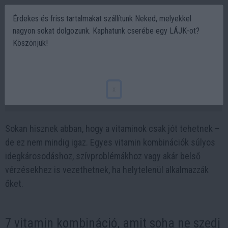
Érdekes és friss tartalmakat szállítunk Neked, melyekkel
nagyon sokat dolgozunk. Kaphatunk cserébe egy LÁJK-ot?
Köszönjük!
7 Vitamin kombináció, amelyeket soha ne
szedj együtt
x
2025-06-30 20:35
Sokan hisznek abban, hogy a vitaminok csak jót tehetnek –
de ez nem mindig igaz. Egyes vitamin kombinációk súlyos
idegkárosodáshoz, szívproblémákhoz vagy akár belső
vérzésekhez is vezethetnek, ha helytelenül alkalmazzák
őket.
7 vitamin kombináció, amit soha ne szedj