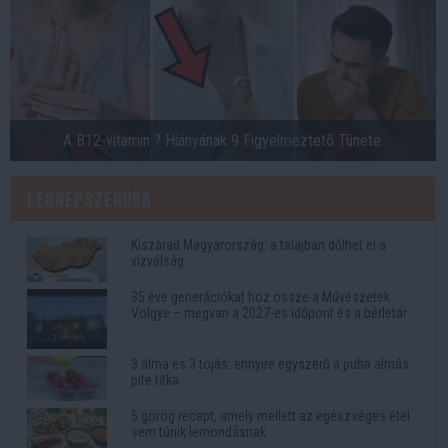
A B12-vitamin ? Hiányának 9 Figyelmeztető Tünete.
Legnépszerűbb
Kiszárad Magyarország: a talajban dőlhet el a
vízválság
35 éve generációkat hoz össze a Művészetek
Völgye – megvan a 2027-es időpont és a bérletár
3 alma és 3 tojás: ennyire egyszerű a puha almás
pite titka
5 görög recept, amely mellett az egészséges étel
sem tűnik lemondásnak