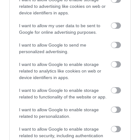
4 h 41 min
related to advertising like cookies on web or
device identifiers in apps.
I want to allow my user data to be sent to
Google for online advertising purposes.
I want to allow Google to send me
personalized advertising.
I want to allow Google to enable storage
related to analytics like cookies on web or
Stop Eating These 3 Foods That Are Known to
device identifiers in apps.
Cause Parasites
More
I want to allow Google to enable storage
related to functionality of the website or app.
289
101
259
I want to allow Google to enable storage
related to personalization.
I want to allow Google to enable storage
4 h 57 min
related to security, including authentication