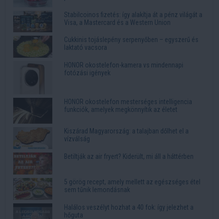
Stabilcoinos fizetés: így alakítja át a pénz világát a
Visa, a Mastercard és a Western Union
Cukkinis tojáslepény serpenyőben – egyszerű és
laktató vacsora
HONOR okostelefon-kamera vs mindennapi
fotózási igények
HONOR okostelefon mesterséges intelligencia
funkciók, amelyek megkönnyítik az életet
Kiszárad Magyarország: a talajban dőlhet el a
vízválság
Betiltják az air fryert? Kiderült, mi áll a háttérben
5 görög recept, amely mellett az egészséges étel
sem tűnik lemondásnak
Halálos veszélyt hozhat a 40 fok: így jelezhet a
hőguta