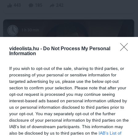
443
185
242
1 h 30 min
videolista.hu -
Do Not Process My Personal
Information
If you wish to opt-out of the sale, sharing to third parties, or
processing of your personal or sensitive information for
targeted advertising by us, please use the below opt-out
section to confirm your selection. Please note that after your
opt-out request is processed you may continue seeing
This Simple Trick Removes All Parasites From
interest-based ads based on personal information utilized by
Your Body!
us or personal information disclosed to third parties prior to
your opt-out. You may separately opt-out of the further
More
disclosure of your personal information by third parties on the
IAB’s list of downstream participants. This information may
339
84
212
also be disclosed by us to third parties on the
IAB’s List of