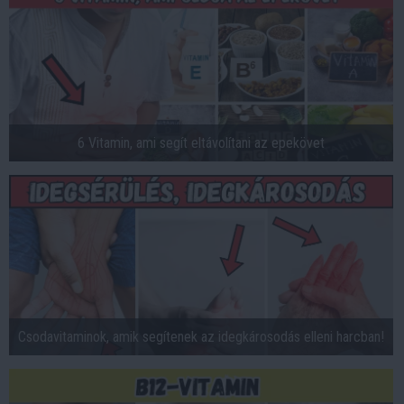
6 Vitamin, ami segít eltávolítani az epekövet
Csodavitaminok, amik segítenek az idegkárosodás elleni harcban!