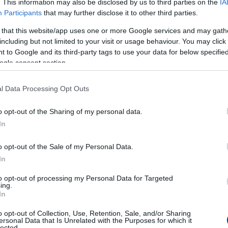
. This information may also be disclosed by us to third parties on the
IA
ruktóztartalmú kukoricaszirupot
tartalmaznak, ami különösen 
Participants
that may further disclose it to other third parties.
tegségek
szempontjából.
 that this website/app uses one or more Google services and may gath
s majonéz
including but not limited to your visit or usage behaviour. You may click 
 to Google and its third-party tags to use your data for below specifi
i során a természetes tápanyagok teljesen eltűnnek, helyettük
ogle consent section.
at kapunk. Ezek gyakran előfordulnak
majonézben
, amely így n
moly betegségek táptalaja
lehet.
l Data Processing Opt Outs
esnek hitt nasik
o opt-out of the Sharing of my personal data.
In
A fehérjeszeletek gyakran tartalmaznak
transzzsírsavakat
,
és
mesterséges színezékeket
. A tartazin például
negatívan
o opt-out of the Sale of my Personal Data.
kre is káros. A „prebiotikus” oligoszacharidok pedig sokszor cs
In
to opt-out of processing my Personal Data for Targeted
ing.
In
o opt-out of Collection, Use, Retention, Sale, and/or Sharing
tok többsége
tele van cukorral
– gyakran még többel, mint a fagyl
ersonal Data that Is Unrelated with the Purposes for which it
lected.