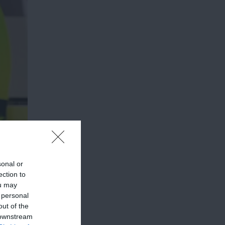
sonal or
ection to
ou may
 personal
out of the
elő
 downstream