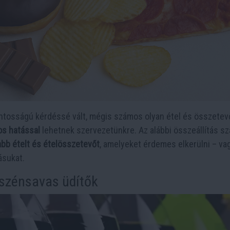
ntosságú kérdéssé vált, mégis számos olyan étel és összetev
os hatással
lehetnek szervezetünkre. Az alábbi összeállítás sz
abb ételt és ételösszetevőt
, amelyeket érdemes elkerülni – va
ásukat.
 szénsavas üdítők