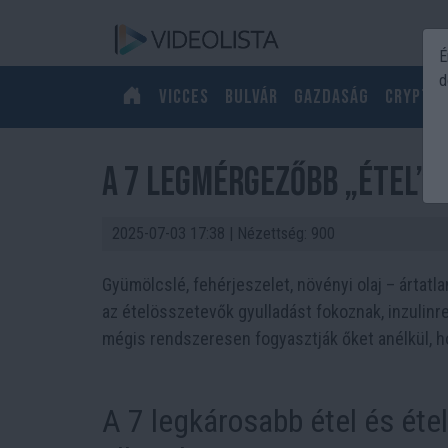
É
d
Vicces
Bulvár
Gazdaság
Crypto
A 7 legmérgezőbb „étel”,
2025-07-03 17:38
| Nézettség: 900
Gyümölcslé, fehérjeszelet, növényi olaj – ártatl
az ételösszetevők gyulladást fokoznak, inzulinr
mégis rendszeresen fogyasztják őket anélkül, h
A 7 legkárosabb étel és éte