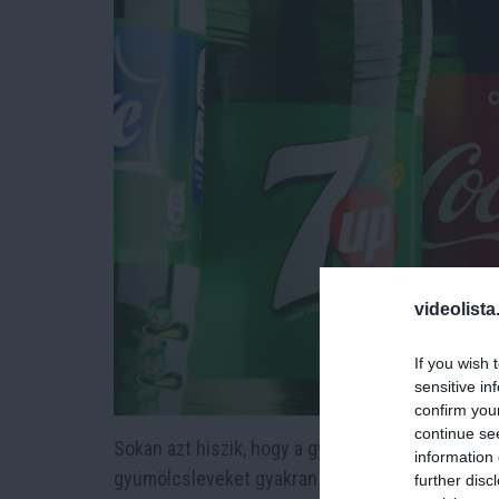
videolista
If you wish 
sensitive in
confirm you
continue se
Sokan azt hiszik, hogy a gyümölcslé egészséges
information 
gyümölcsleveket gyakran hónapokig tárolják, majd
further disc