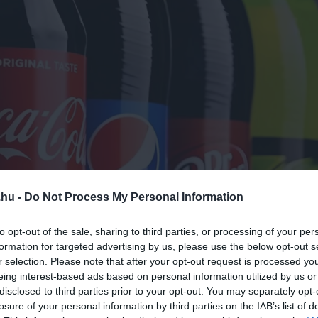
.hu -
Do Not Process My Personal Information
to opt-out of the sale, sharing to third parties, or processing of your per
formation for targeted advertising by us, please use the below opt-out s
r selection. Please note that after your opt-out request is processed y
eing interest-based ads based on personal information utilized by us or
, de a bolti változatok többsége
valójában folyékony cukor
. A
disclosed to third parties prior to your opt-out. You may separately opt-
 vízzel hígított,
cukrozott gyümölcskoncentrátumból
állítják 
losure of your personal information by third parties on the IAB’s list of