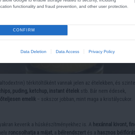
cation functionality and fraud prevention, and other user protection.
CONFIRM
Data Deletion
Data Access
Privacy Policy
maltodextrin) térkitöltőként vannak jelen az ételekben, és szint
chips, puding, ketchup, instant ételek
stb. Bár nem édesek,
rőteljesen emelik
– sokszor jobban, mint maga a kristálycukor.
yakran keverik a húskészítményekhez is. A
hexánnal kivont, fi
mely
roncsolhatja a májat
, a
bélrendszert
és a
hasznos bélflórát