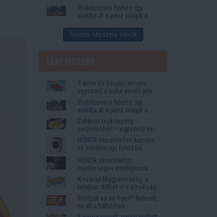
igények
Stabilcoinos fizetés: így
alakítja át a pénz világát a
Visa, a Mastercard és a
Western Union
További népszerű videók
Legfrissebb
3 alma és 3 tojás: ennyire
egyszerű a puha almás pite
titka
Stabilcoinos fizetés: így
alakítja át a pénz világát a
Visa, a Mastercard és a
Cukkinis tojáslepény
Western Union
serpenyőben – egyszerű és
laktató vacsora
HONOR okostelefon-kamera
vs mindennapi fotózási
igények
HONOR okostelefon
mesterséges intelligencia
funkciók, amelyek
Kiszárad Magyarország: a
megkönnyítik az életet
talajban dőlhet el a vízválság
Betiltják az air fryert? Kiderült,
mi áll a háttérben
5 görög recept, amely mellett