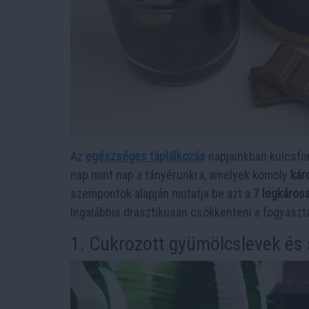
Az
egészséges táplálkozás
napjainkban kulcsfo
nap mint nap a tányérunkra, amelyek komoly
kár
szempontok alapján mutatja be azt a
7 legkáros
legalábbis drasztikusan csökkenteni a fogyaszt
1. Cukrozott gyümölcslevek és