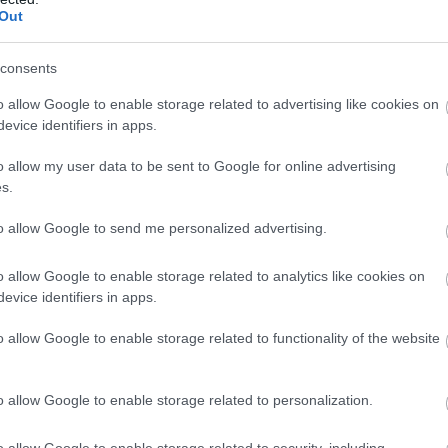
felszívódását
is. Az édes joghurt tehát épp az ellenkező hatást vá
Out
t
vagy
kefir
sokkal jobb alternatíva.
consents
o allow Google to enable storage related to advertising like cookies on
evice identifiers in apps.
o allow my user data to be sent to Google for online advertising
s.
to allow Google to send me personalized advertising.
o allow Google to enable storage related to analytics like cookies on
evice identifiers in apps.
o allow Google to enable storage related to functionality of the website
o allow Google to enable storage related to personalization.
o allow Google to enable storage related to security, including