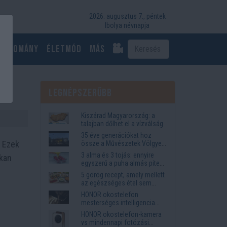
2026. augusztus 7., péntek
Ibolya névnapja
Tudomány
Életmód
más
k
Legnépszerűbb
Kiszárad Magyarország: a
talajban dőlhet el a vízválság
35 éve generációkat hoz
. Ezek
össze a Művészetek Völgye
– megvan a 2027-es időpont
3 alma és 3 tojás: ennyire
okan
és a bérletár
egyszerű a puha almás pite
titka
5 görög recept, amely mellett
az egészséges étel sem
tűnik lemondásnak
HONOR okostelefon
mesterséges intelligencia
funkciók, amelyek
HONOR okostelefon-kamera
megkönnyítik az életet
vs mindennapi fotózási