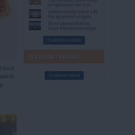
az egészséges étel sem
tűnik lemondásnak
Halálos veszélyt hozhat a 40
fok: így jelezhet a hőguta
35 éve generációkat hoz
össze a Művészetek Völgye
– megvan a 2027-es időpont
és a bérletár
További friss videók
Élő videók / Premier
ő kerül
További élő videók
akértői
gy