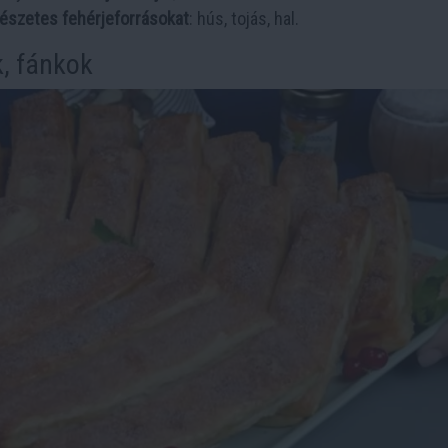
észetes fehérjeforrásokat
: hús, tojás, hal.
, fánkok