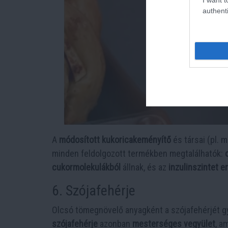
authenti
A
módosított kukoricakeményítő
és társai (pl. 
minden feldolgozott termékben megtalálhatók:
cukormolekulákból
állnak, és az
inzulinszintet e
6. Szójafehérje
Olcsó tömegnövelő anyagként a szójafehérjét g
szójafehérje
azonban
mesterséges vegyület
, a