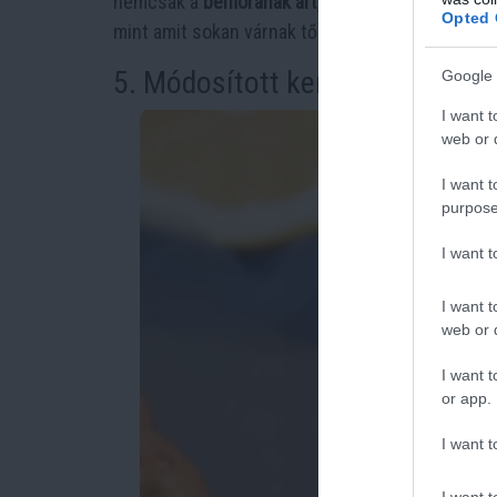
nemcsak a
bélflórának árt
, de
gátolja a kalcium 
Opted 
mint amit sokan várnak tőle.
Natúr görög joghur
5. Módosított keményítők
Google 
I want t
web or d
I want t
purpose
I want 
I want t
web or d
I want t
or app.
I want t
I want t