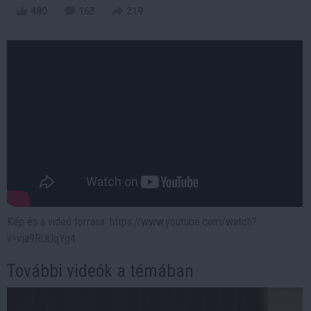
480
163
219
Kép és a videó forrása: https://www.youtube.com/watch?
v=vja9RUUqYg4
További videók a témában