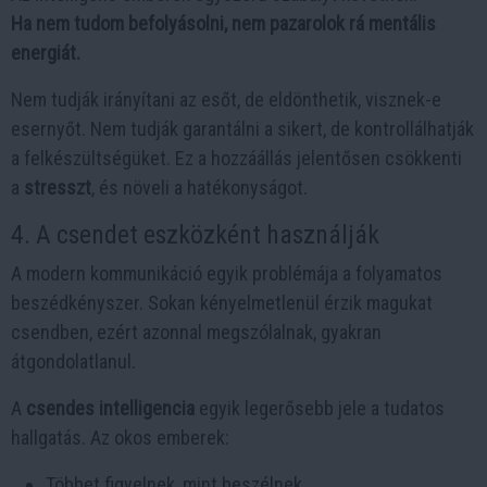
Ha nem tudom befolyásolni, nem pazarolok rá mentális
energiát.
Nem tudják irányítani az esőt, de eldönthetik, visznek-e
esernyőt. Nem tudják garantálni a sikert, de kontrollálhatják
a felkészültségüket. Ez a hozzáállás jelentősen csökkenti
a
stresszt
, és növeli a hatékonyságot.
4. A csendet eszközként használják
A modern kommunikáció egyik problémája a folyamatos
beszédkényszer. Sokan kényelmetlenül érzik magukat
csendben, ezért azonnal megszólalnak, gyakran
átgondolatlanul.
A
csendes intelligencia
egyik legerősebb jele a tudatos
hallgatás. Az okos emberek:
Többet figyelnek, mint beszélnek