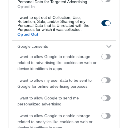
Personal Data for Targeted Advertising.
Opted In
I want to opt-out of Collection, Use,
Retention, Sale, and/or Sharing of my
Personal Data that Is Unrelated with the
5 Hidden Signs You Have Worms Inside Your
Purposes for which it was collected.
Body
Opted Out
More
Google consents
229
161
185
I want to allow Google to enable storage
related to advertising like cookies on web or
device identifiers in apps.
4 h 2 min
I want to allow my user data to be sent to
Google for online advertising purposes.
I want to allow Google to send me
personalized advertising.
I want to allow Google to enable storage
related to analytics like cookies on web or
device identifiers in apps.