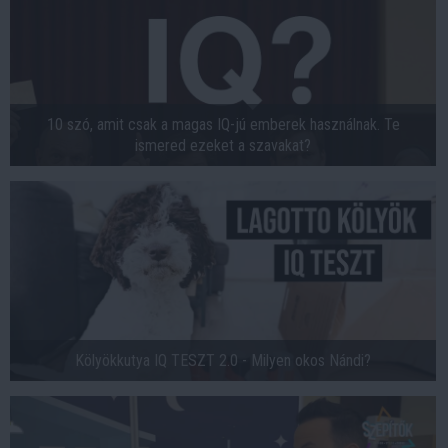
10 szó, amit csak a magas IQ-jú emberek használnak. Te
ismered ezeket a szavakat?
Kölyökkutya IQ TESZT 2.0 - Milyen okos Nándi?