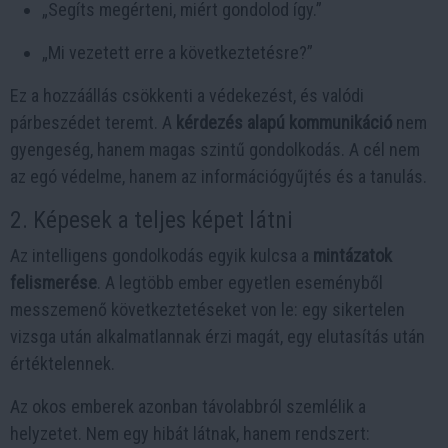
„Segíts megérteni, miért gondolod így.”
„Mi vezetett erre a következtetésre?”
Ez a hozzáállás csökkenti a védekezést, és valódi
párbeszédet teremt. A
kérdezés alapú kommunikáció
nem
gyengeség, hanem magas szintű gondolkodás. A cél nem
az egó védelme, hanem az információgyűjtés és a tanulás.
2. Képesek a teljes képet látni
Az intelligens gondolkodás egyik kulcsa a
mintázatok
felismerése
. A legtöbb ember egyetlen eseményből
messzemenő következtetéseket von le: egy sikertelen
vizsga után alkalmatlannak érzi magát, egy elutasítás után
értéktelennek.
Az okos emberek azonban távolabbról szemlélik a
helyzetet. Nem egy hibát látnak, hanem rendszert: