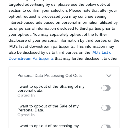
targeted advertising by us, please use the below opt-out
section to confirm your selection. Please note that after your
opt-out request is processed you may continue seeing
interest-based ads based on personal information utilized by
us or personal information disclosed to third parties prior to
your opt-out. You may separately opt-out of the further
Fungus Is A Parasite, And It Dies From A Drop Of
disclosure of your personal information by third parties on the
Plain...
IAB’s list of downstream participants. This information may
also be disclosed by us to third parties on the
IAB’s List of
More
Downstream Participants
that may further disclose it to other
third parties.
461
74
373
Please note that this website/app uses one or more Google
Personal Data Processing Opt Outs
services and may gather and store information including but
not limited to your visit or usage behaviour. You may click to
I want to opt-out of the Sharing of my
personal data.
5 h 30 min
grant or deny consent to Google and its third-party tags to
Opted In
use your data for below specified purposes in below Google
consent section.
I want to opt-out of the Sale of my
Personal Data.
Opted In
I want to opt-out of processing my