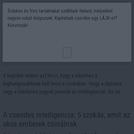
Érdekes és friss tartalmakat szállítunk Neked, melyekkel
nagyon sokat dolgozunk. Kaphatunk cserébe egy LÁJK-ot?
Köszönjük!
A csendes intelligencia: 5 szokás, amit az
okos emberek csinálnak
x
2026-03-01 11:36
A legtöbb ember azt hiszi, hogy a sikerhez a
leghangosabbnak kell lenni a szobában. Hogy a diploma
vagy a tökéletes jegyek jelentik az intelligenciát. De mi ...
A csendes intelligencia: 5 szokás, amit az
okos emberek csinálnak