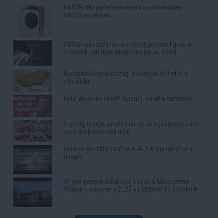
HONOR okostelefon-kamera vs mindennapi
fotózási igények
HONOR okostelefon mesterséges intelligencia
funkciók, amelyek megkönnyítik az életet
Kiszárad Magyarország: a talajban dőlhet el a
vízválság
Betiltják az air fryert? Kiderült, mi áll a háttérben
5 görög recept, amely mellett az egészséges étel
sem tűnik lemondásnak
Halálos veszélyt hozhat a 40 fok: így jelezhet a
hőguta
35 éve generációkat hoz össze a Művészetek
Völgye – megvan a 2027-es időpont és a bérletár