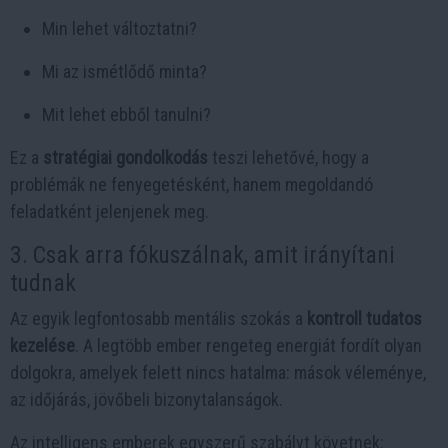
Min lehet változtatni?
Mi az ismétlődő minta?
Mit lehet ebből tanulni?
Ez a
stratégiai gondolkodás
teszi lehetővé, hogy a
problémák ne fenyegetésként, hanem megoldandó
feladatként jelenjenek meg.
3. Csak arra fókuszálnak, amit irányítani
tudnak
Az egyik legfontosabb mentális szokás a
kontroll tudatos
kezelése
. A legtöbb ember rengeteg energiát fordít olyan
dolgokra, amelyek felett nincs hatalma: mások véleménye,
az időjárás, jövőbeli bizonytalanságok.
Az intelligens emberek egyszerű szabályt követnek: