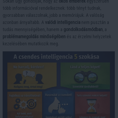
Sokan úgy gondolják, hogy az
okos emberek
egyszerűen
több információval rendelkeznek: több tényt tudnak,
gyorsabban válaszolnak, jobb a memóriájuk. A valóság
azonban árnyaltabb. A
valódi intelligencia
nem pusztán a
tudás mennyiségében, hanem a
gondolkodásmódban
, a
problémamegoldás minőségében
és az érzelmi helyzetek
kezelésében mutatkozik meg.