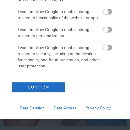
I want to allow Google to enable storage
This Simple Trick Removes All Parasites From
related to functionality of the website or app.
Your Body!
More
I want to allow Google to enable storage
related to personalization.
490
88
259
I want to allow Google to enable storage
related to security, including authentication
functionality and fraud prevention, and other
user protection.
11 h 1 min
CONFIRM
Data Deletion
Data Access
Privacy Policy