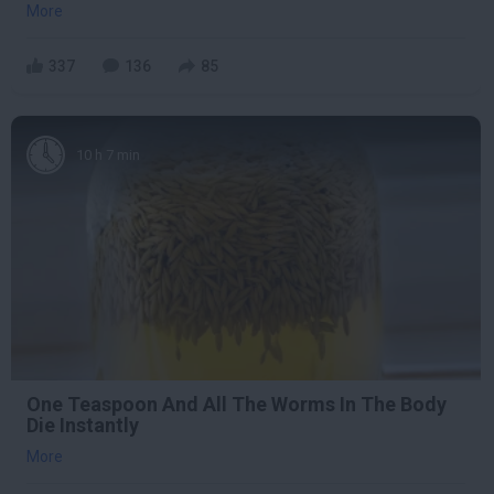
More
337
136
85
10 h 7 min
One Teaspoon And All The Worms In The Body
Die Instantly
More