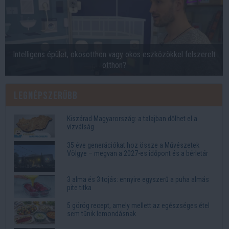
Intelligens épület, okosotthon vagy okos eszközökkel felszerelt
otthon?
Legnépszerűbb
Kiszárad Magyarország: a talajban dőlhet el a
vízválság
35 éve generációkat hoz össze a Művészetek
Völgye – megvan a 2027-es időpont és a bérletár
3 alma és 3 tojás: ennyire egyszerű a puha almás
pite titka
5 görög recept, amely mellett az egészséges étel
sem tűnik lemondásnak