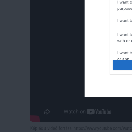
I want t
purpose
I want 
I want t
web or d
I want t
or app.
I want t
I want t
authenti
Kép és a videó forrása: https://www.youtube.com/w