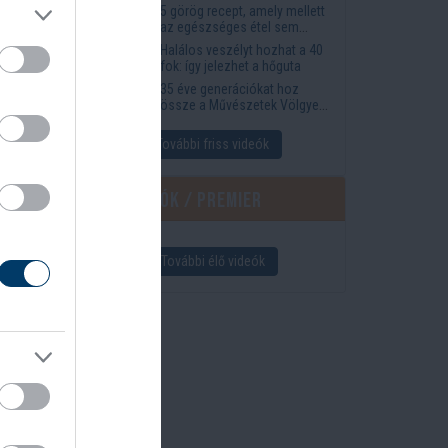
5 görög recept, amely mellett
az egészséges étel sem
tűnik lemondásnak
Halálos veszélyt hozhat a 40
fok: így jelezhet a hőguta
35 éve generációkat hoz
össze a Művészetek Völgye
– megvan a 2027-es időpont
és a bérletár
További friss videók
Élő videók / Premier
The
További élő videók