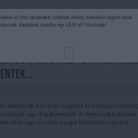
rdekes és friss tartalmakat szállítunk Neked, melyekkel nagyon sokat
olgozunk. Kaphatunk cserébe egy LÁJK-ot? Köszönjük!
Politika
Art
Kert
DIY
Gasztro
Utazás
Sport
x
őröndöt, majd a reptéri tisztvise
entek...
zért alkalmazzák, mert kiváló szaglásuk és különleges képessé
s anyagok vagy tárgyak jelenlétét. Az ilyen kutyákat általában
más tiltott vagy veszélyes anyagok felderítésére képzik ki.