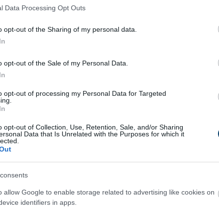
l Data Processing Opt Outs
o opt-out of the Sharing of my personal data.
In
7 h 53 min
9 h 22 min
o opt-out of the Sale of my Personal Data.
In
to opt-out of processing my Personal Data for Targeted
ing.
In
s Is A Parasite, And It
One Teaspoon And All 
From A Drop Of Plain...
Worms In The Body Die
o opt-out of Collection, Use, Retention, Sale, and/or Sharing
Instantly
ersonal Data that Is Unrelated with the Purposes for which it
lected.
More
Out
7
92
100
213
39
294
consents
o allow Google to enable storage related to advertising like cookies on
evice identifiers in apps.