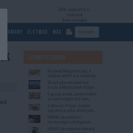
2026. augusztus 6.,
csütörtök
Berta névnapja
Tudomány
Életmód
más
lők
Legnépszerűbb
Kiszárad Magyarország: a
talajban dőlhet el a vízválság
35 éve generációkat hoz
össze a Művészetek Völgye
– megvan a 2027-es időpont
5 görög recept, amely mellett
és a bérletár
az egészséges étel sem
geik
tűnik lemondásnak
3 alma és 3 tojás: ennyire
egyszerű a puha almás pite
titka
HONOR okostelefon
mesterséges intelligencia
funkciók, amelyek
HONOR okostelefon-kamera
megkönnyítik az életet