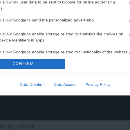
o allow my user data to be sent to Google for online advertising
s.
to allow Google to send me personalized advertising.
o allow Google to enable storage related to analytics like cookies on
evice identifiers in apps.
o allow Google to enable storage related to functionality of the website
CONFIRM
o allow Google to enable storage related to personalization.
o allow Google to enable storage related to security, including
Data Deletion
Data Access
Privacy Policy
cation functionality and fraud prevention, and other user protection.
atch?v=G8_xYeGoLX8