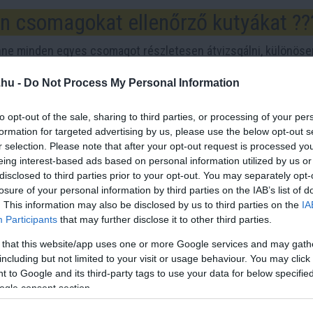
en csomagokat ellenőrző kutyákat ?‍
nne minden egyes csomagot részletesen átvizsgálni, különöse
tyák rendkívül gyorsan és hatékonyan tudnak dolgozni. Képzé
.hu -
Do Not Process My Personal Information
zni a keresett anyagokat vagy illatokat.
talában annak szagát kutatják. A kiképzés során az állatok
to opt-out of the sale, sharing to third parties, or processing of your per
formation for targeted advertising by us, please use the below opt-out s
t, és megtanulják jelzéseikkel jelezni, ha találnak valamit. Ez
r selection. Please note that after your opt-out request is processed y
sági személyzet tagjai.
eing interest-based ads based on personal information utilized by us or
disclosed to third parties prior to your opt-out. You may separately opt-
ájárul a biztonsághoz és az illegális tevékenységek felderíté
losure of your personal information by third parties on the IAB’s list of
obbanóanyagok vagy más veszélyes anyagokkal történő repülé
. This information may also be disclosed by us to third parties on the
IA
Participants
that may further disclose it to other third parties.
 drog- vagy kábítószer-csempészet felderítéséhez is.
 that this website/app uses one or more Google services and may gath
t ellenőrző kutyák a biztonsági szempontokon túlmenően gya
including but not limited to your visit or usage behaviour. You may click 
is, mivel látványuk és jelenlétük a repülőtér biztonságos kör
 to Google and its third-party tags to use your data for below specifi
ogle consent section.