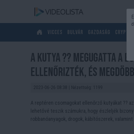
É
d
Vicces
Bulvár
Gazdaság
Crypto
A kutya ?‍? megugatta a b
ellenőrizték, és megdöbb
2023-06-26 08:38
| Nézettség: 1199
A reptéren csomagokat ellenőrző kutyákat ?‍? a
lehetővé teszik számukra, hogy észleljék bizonyo
robbanóanyagok, drogok, kábítószerek, valamint 