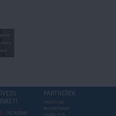
ecoin
múlja a
seket
ÖVESS
PARTNEREK
INKET!
PROFITLINE
WHISKEYSHOP
INSTAGRAM
SZÁMOLD KI