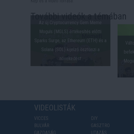
Kép és a videó forrása:
További videók a témában
Az új Cryptocurrency Gem Meme
Moguls (MGLS) értékesítés előtti
Sparks Surge, az Ethereum (ETH) és a
Vált
Solana (SOL) kijelző ösztönzi a
befe
növekedést
Mogul
VIDEOLISTÁK
VICCES
DIY
BULVÁR
GASZTRO
GAZDASÁG
UTAZÁS