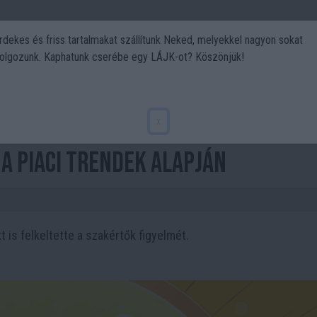
rdekes és friss tartalmakat szállítunk Neked, melyekkel nagyon sokat
olgozunk. Kaphatunk cserébe egy LÁJK-ot? Köszönjük!
Politika
Art
Kert
DIY
Gasztro
Utazás
Sport
ó kriptográfia: Shiba Inu, Meme
x
 a piaci trendek alapján
t is felkeltette a szakértők figyelmét.