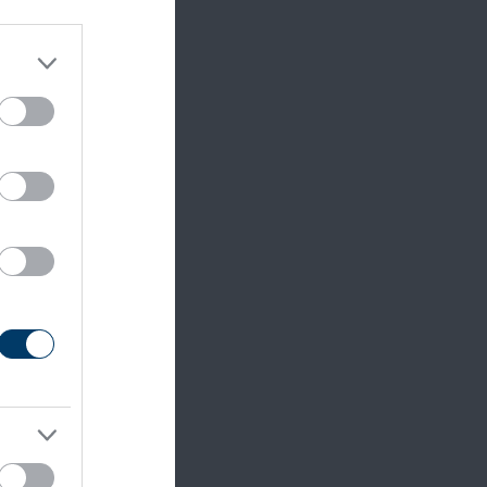
kal néz
ell
ektetők
pi
letet, a
ők
án.