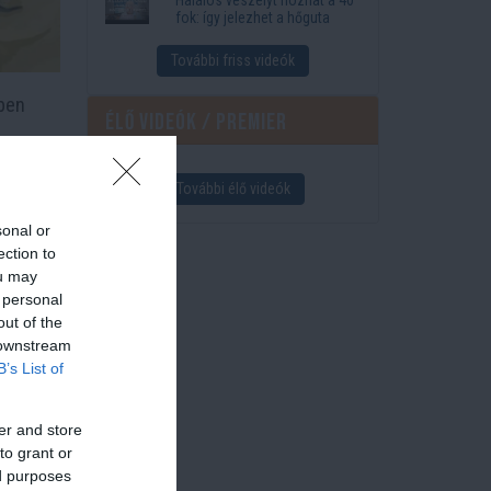
fok: így jelezhet a hőguta
További friss videók
kben
Élő videók / Premier
További élő videók
Inu
sonal or
ection to
ou may
 personal
B-
out of the
 downstream
B’s List of
er and store
to grant or
ed purposes