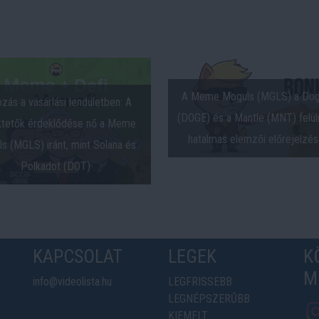
A Meme Moguls (MGLS) a Dog
ozás a vásárlási lendületben: A
(DOGE) és a Mantle (MNT) felül
ktetők érdeklődése nő a Meme
hatalmas elemzői előrejelzé
s (MGLS) iránt, mint Solana és
Polkadot (DOT)
KAPCSOLAT
LEGEK
K
M
info@videolista.hu
LEGFRISSEBB
LEGNÉPSZERŰBB
KIEMELT