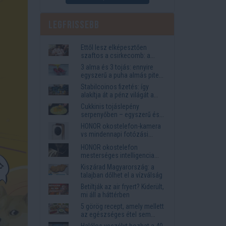
Legfrissebb
Ettől lesz elképesztően
szaftos a csirkecomb: a
sörös pác a titok
3 alma és 3 tojás: ennyire
egyszerű a puha almás pite
titka
Stabilcoinos fizetés: így
alakítja át a pénz világát a
Visa, a Mastercard és a
Cukkinis tojáslepény
Western Union
serpenyőben – egyszerű és
laktató vacsora
HONOR okostelefon-kamera
vs mindennapi fotózási
igények
HONOR okostelefon
mesterséges intelligencia
funkciók, amelyek
Kiszárad Magyarország: a
megkönnyítik az életet
talajban dőlhet el a vízválság
Betiltják az air fryert? Kiderült,
mi áll a háttérben
5 görög recept, amely mellett
az egészséges étel sem
tűnik lemondásnak
Halálos veszélyt hozhat a 40