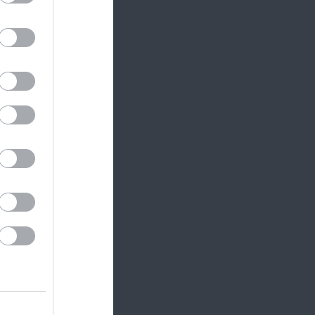
iac
be, a
ióban. A
ják,
e lesz.
nem
ír /