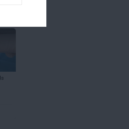
ul
körű
ls