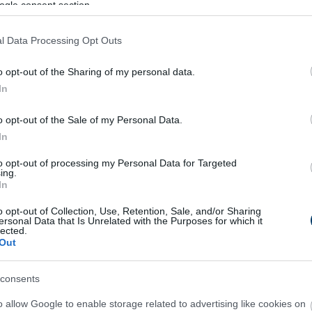
ogle consent section.
in volt. Minden idők csúcsát, 2,92 dollárt ért el, és olyan
lygon azonban a legutóbbi bikafutás óta jelentős összeomlások
l Data Processing Opt Outs
elmi csúcsához képest, és most a Polygon eladási nyomással k
 a projektbe vetett bizalmukat.
o opt-out of the Sharing of my personal data.
In
IC tokenek adnak el a tőzsdéken, és a Polygon kiesett a
obb kriptovaluta közül. Ez a visszaesés azt sugallja, hogy a bef
o opt-out of the Sale of my Personal Data.
ami korlátozhatja a növekedést.
In
to opt-out of processing my Personal Data for Targeted
Az elmúlt hónapban a MATIC értéke 6,78%-kal nőtt, a Polygon na
ing.
In
lt 24 órában. Ha a Polygon befektetői kihasználják ezt a lendü
pto bull run során.
o opt-out of Collection, Use, Retention, Sale, and/or Sharing
ersonal Data that Is Unrelated with the Purposes for which it
lected.
 előértékesítésére
Out
uár 28-án ér véget. A 90%-os megtérülést követően a befektet
consents
uls Uniswap-on és számos más tőzsdén történő listázása ut
o allow Google to enable storage related to advertising like cookies on