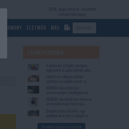
2026. augusztus 8., szombat
László névnapja
Tudomány
Életmód
más
Legnépszerűbb
3 alma és 3 tojás: ennyire
egyszerű a puha almás pite
titka
Ettől lesz elképesztően
szaftos a csirkecomb: a
sörös pác a titok
HONOR okostelefon
mesterséges intelligencia
funkciók, amelyek
HONOR okostelefon-kamera
megkönnyítik az életet
vs mindennapi fotózási
igények
Stabilcoinos fizetés: így
alakítja át a pénz világát a
Visa, a Mastercard és a
Western Union
További népszerű videók