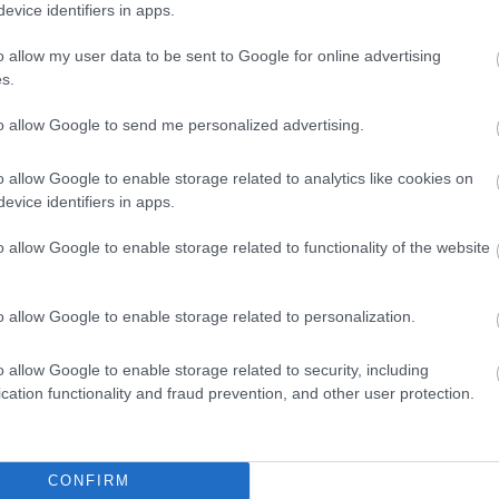
tőt vonzott a Meme Moguls ökoszisztémába, amely gyorsan a p
evice identifiers in apps.
o allow my user data to be sent to Google for online advertising
s.
játék előnézetében mutatják be hamarosan megjelenő játékuk
szeként a befektetők betekintést nyerhetnek a játék működésé
to allow Google to send me personalized advertising.
érhető játékmódokba.
o allow Google to enable storage related to analytics like cookies on
első fázisát, ahol a befektetők először merülhetnek el az akc
evice identifiers in apps.
a várhatóan drámai mértékben emelkedik.
o allow Google to enable storage related to functionality of the website
0036 dollárért a Meme Mogus webhelyén. A szakértők azt jósol
 dollárt, így a Meme Mogus 2024 egyik legjobban várt projektj
o allow Google to enable storage related to personalization.
rtékesítéséről:
o allow Google to enable storage related to security, including
cation functionality and fraud prevention, and other user protection.
kozz a közösséghez
lmáért a VideoLista.hu szerkesztősége semminemű felelősséget 
etők befektetési tanácsadásnak, befektetési ajánlásnak, értékpap
CONFIRM