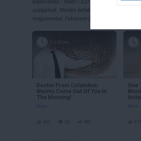
kriptovaluta / token / ICO stb. jegyzésére, vétel
szolgálnak. Minden befektetés esetében kiemelt
megismerése. Fektessen be megfontoltan, járjon 
2 h 22 min
Doctor From Columbus:
One 
Worms Come Out Of You In
Worm
The Morning!
Insta
More
More
263
26
282
21