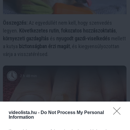
Összegzés:
Az egyedüllét nem kell, hogy szenvedés
legyen.
Következetes rutin
,
fokozatos hozzászoktatás
,
környezeti gazdagítás
és
nyugodt gazdi-viselkedés
mellett
a kutya
biztonságban érzi magát
, és kiegyensúlyozottan
várja a visszatérésed.
2 h 48 min
videolista.hu -
Do Not Process My Personal
Information