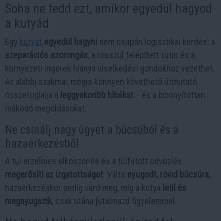
Soha ne tedd ezt, amikor egyedül hagyod
a kutyád
Egy
kutyát
egyedül hagyni
nem csupán logisztikai kérdés: a
szeparációs szorongás
, a rosszul felépített rutin és a
környezeti ingerek hiánya viselkedési gondokhoz vezethet.
Az alábbi szakmai, mégis könnyen követhető útmutató
összefoglalja a
leggyakoribb hibákat
– és a bizonyítottan
működő megoldásokat.
Ne csinálj nagy ügyet a búcsúból és a
hazaérkezésből
A túl érzelmes elköszönés és a túlfűtött üdvözlés
megerősíti az izgatottságot
. Válts
nyugodt, rövid búcsúra
,
hazaérkezéskor pedig várd meg, míg a kutya
leül és
megnyugszik
, csak utána jutalmazd figyelemmel.