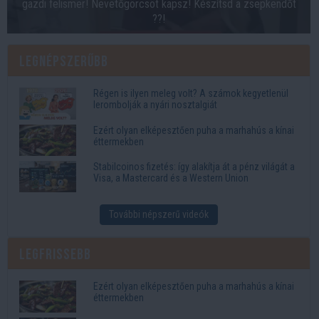
gazdi felismer! Nevetőgörcsöt kapsz! Készítsd a zsepkendőt
??!
Legnépszerűbb
Régen is ilyen meleg volt? A számok kegyetlenül
lerombolják a nyári nosztalgiát
Ezért olyan elképesztően puha a marhahús a kínai
éttermekben
Stabilcoinos fizetés: így alakítja át a pénz világát a
Visa, a Mastercard és a Western Union
További népszerű videók
Legfrissebb
Ezért olyan elképesztően puha a marhahús a kínai
éttermekben