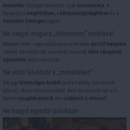
levezetés
. Utólagos büntetés csak
összezavarja
. A
hangsúly a
megelőzésen
, a
környezetgazdagításon
és a
fokozatos tréningen
legyen.
Ne hagyd magára „félelmetes” médiával
Random tévé- vagy rádiócsatorna hirtelen
ijesztő hangokra
válthat. Ha háttérzajt szeretnél, használj
előre válogatott,
egyenletes
lejátszási listát.
Ne vedd félvállról a „menedéket”
Adj egy
biztonságos kuckót
(puha fekhely, box nyitott
ajtóval), ahova visszavonulhat. Nem bezárásról van szó,
hanem
nyugalmi pontról
, ami
csökkenti a stresszt
.
Ne hagyd egyedül pánikban