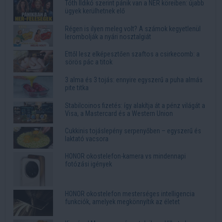
Tóth Ildikó szerint pánik van a NER köreiben: újabb
ügyek kerülhetnek elő
Régen is ilyen meleg volt? A számok kegyetlenül
lerombolják a nyári nosztalgiát
Ettől lesz elképesztően szaftos a csirkecomb: a
sörös pác a titok
3 alma és 3 tojás: ennyire egyszerű a puha almás
pite titka
Stabilcoinos fizetés: így alakítja át a pénz világát a
Visa, a Mastercard és a Western Union
Cukkinis tojáslepény serpenyőben – egyszerű és
laktató vacsora
HONOR okostelefon-kamera vs mindennapi
fotózási igények
HONOR okostelefon mesterséges intelligencia
funkciók, amelyek megkönnyítik az életet