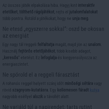
Az összes játék elpakolása hiba. Hagyj kint
interaktív
etetőket
,
tölthető rágójátékot
, rejts el
jutalomfalatokat
több pontra. Rotáld a játékokat, hogy ne
unja meg
.
Ne etesd „egyszerre sokkal”: oszd be okosan
az energiát
Egy nagy tál reggeli
felfaltatja
magát, majd jön az
unalom
.
Használj
fejtörős etetőjátékot
, több kisebb adagot,
„
keresős
” etetést. Ez
lefoglalja
és kiegyensúlyozza az
energiaszintet.
Ne spórold el a reggeli fárasztást
A rohanós reggel helyett szánj időt
minőségi sétára
vagy
rövid
szagnyom-kutatásra
. Egy
kellemesen fáradt
kutya
nagyobb eséllyel
alszik
a távollét alatt.
Ne variáld túl a napirendet: tarts rutint