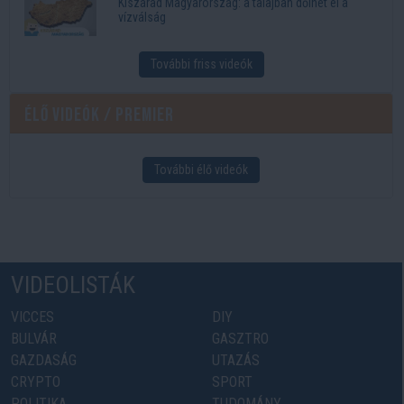
Kiszárad Magyarország: a talajban dőlhet el a
vízválság
További friss videók
Élő videók / Premier
További élő videók
VIDEOLISTÁK
VICCES
DIY
BULVÁR
GASZTRO
GAZDASÁG
UTAZÁS
CRYPTO
SPORT
POLITIKA
TUDOMÁNY