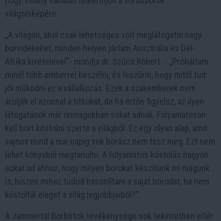
hogy Villány valóban felkerüljön a vörösborok
világtérképére.
„A világon, ahol csak lehetséges volt meglátogatni nagy
borvidékeket, minden helyen jártam Ausztrália és Dél-
Afrika kivételével”- mondja dr. Szűcs Róbert. - „Próbáltam
minél több emberrel beszélni, és leszűrni, hogy mitől tud
jól működni ez a vállalkozás. Ezek a szakemberek nem
árulják el azonnal a titkokat, de ha értőn figyelsz, az ilyen
látogatások már önmagukban sokat adnak. Folyamatosan
kell bort kóstolni szerte a világból. Ez egy olyan alap, amit
sajnos mind a mai napig sok borász nem tesz meg. Ezt nem
lehet könyvből megtanulni. A folyamatos kóstolás nagyon
sokat ad ahhoz, hogy milyen borokat készítünk mi magunk
is, hiszen mihez tudod hasonlítani a saját borodat, ha nem
kóstoltál eleget a világ legjobbjaiból?”
A Jammertal Borbirtok tevékenysége sok tekintetben eltér