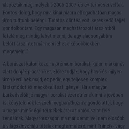
alapozták meg, melyek a 2006-2007-es év termései voltak.
Fontos dolog, hogy mi a kínai piacra elfogadhatóan magas
áron tudtunk belépni. Tudatos döntés volt, kereskedő fejjel
gondolkodtam. Egy magasan meghatározott árszintből
lefelé még mindig lehet menni, de egy alacsonyabbra
belőtt árszintet már nem lehet a későbbiekben
megemelni.”
A borászat külön kezeli a prémium borokat, külön márkanév
alatt dobják piacra őket. Előre tudják, hogy hová és milyen
áron kerülnek majd, ez pedig egy teljesen komplex
látásmódot és megközelítést igényel. Ha a magyar
borkedvelők jó magyar borokat szeretnének inni a jövőben
is, kénytelenek lesznek megbarátkozni a gondolattal, hogy
a magas minőségű termékek árai az uniós szint felé
tendálnak. Magyarországon ma már semmivel nem olcsóbb
a világszínvonalú tételek megtermelése, mint Francia- vagy