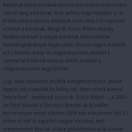
kiadott prémium borokkal viszont nemzetközi értékesítést
célzott meg a borászat: öt év kellett, hogy kiépüljön az az
értékesítési csatorna, amelynek révén Kína a fő importőre
ezeknek a boroknak. Ahogy dr. Szűcs Róbert mondja,
Kínában nem kell a magyar boroknak behozhatatlan
marketinghátránnyal megküzdeni, viszont nagyra értékelik
azt a harminc arany- és nagyaranyérmet, amelyet a
Jammertal Borbirtok borai az elmúlt években a
világversenyeken begyűjtöttek.
„Egy olyan évjáratban kezdtük a megmérettetést, amikor
nagyon sok csapadék és hideg volt. Nem voltunk könnyű
helyzetben” - emlékezik vissza dr. Szűcs Róbert. - „A 2005-
ös Pinot Noirunk a Concours Mondial de Bruxelles
borversenyen ennek ellenére 2008-ban aranyérmes lett. Ez
évben ez volt az egyetlen magyar vörösbor, amit
aranyéremmel díjaztak. A kínai jelenlétünket azok a borok