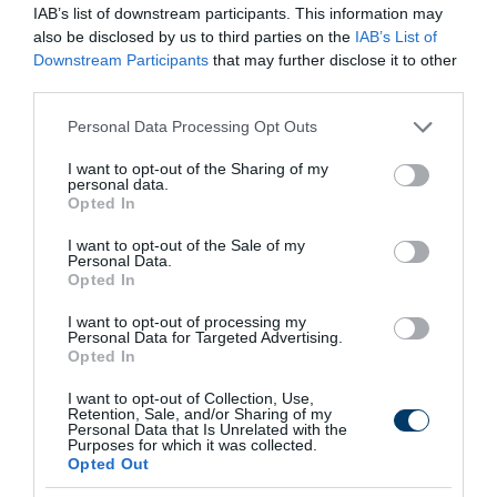
IAB’s list of downstream participants. This information may
also be disclosed by us to third parties on the
IAB’s List of
Downstream Participants
that may further disclose it to other
third parties.
Please note that this website/app uses one or more Google
Personal Data Processing Opt Outs
services and may gather and store information including but
not limited to your visit or usage behaviour. You may click to
I want to opt-out of the Sharing of my
This Simple Trick Removes All Parasites From
personal data.
grant or deny consent to Google and its third-party tags to
Your Body!
Opted In
use your data for below specified purposes in below Google
More
consent section.
I want to opt-out of the Sale of my
Personal Data.
Opted In
460
92
378
I want to opt-out of processing my
Personal Data for Targeted Advertising.
Opted In
11 h 14 min
I want to opt-out of Collection, Use,
Retention, Sale, and/or Sharing of my
Personal Data that Is Unrelated with the
Purposes for which it was collected.
Opted Out