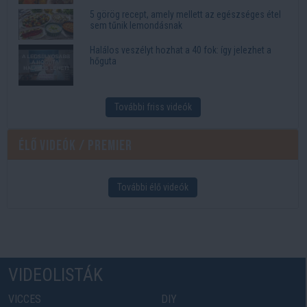
5 görög recept, amely mellett az egészséges étel
sem tűnik lemondásnak
Halálos veszélyt hozhat a 40 fok: így jelezhet a
hőguta
További friss videók
Élő videók / Premier
További élő videók
VIDEOLISTÁK
VICCES
DIY