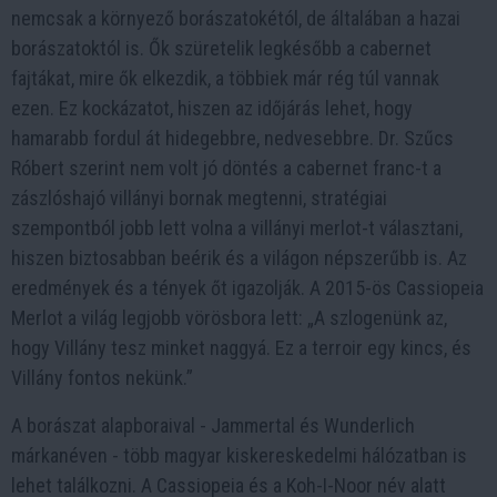
nemcsak a környező borászatokétól, de általában a hazai
borászatoktól is. Ők szüretelik legkésőbb a cabernet
fajtákat, mire ők elkezdik, a többiek már rég túl vannak
ezen. Ez kockázatot, hiszen az időjárás lehet, hogy
hamarabb fordul át hidegebbre, nedvesebbre. Dr. Szűcs
Róbert szerint nem volt jó döntés a cabernet franc-t a
zászlóshajó villányi bornak megtenni, stratégiai
szempontból jobb lett volna a villányi merlot-t választani,
hiszen biztosabban beérik és a világon népszerűbb is. Az
eredmények és a tények őt igazolják. A 2015-ös Cassiopeia
Merlot a világ legjobb vörösbora lett: „A szlogenünk az,
hogy Villány tesz minket naggyá. Ez a terroir egy kincs, és
Villány fontos nekünk.”
A borászat alapboraival - Jammertal és Wunderlich
márkanéven - több magyar kiskereskedelmi hálózatban is
lehet találkozni. A Cassiopeia és a Koh-I-Noor név alatt