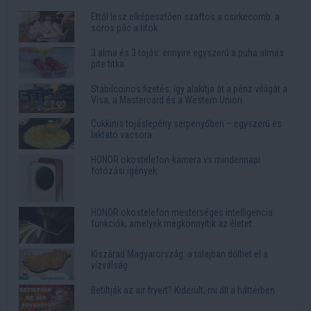
Ettől lesz elképesztően szaftos a csirkecomb: a
sörös pác a titok
3 alma és 3 tojás: ennyire egyszerű a puha almás
pite titka
Stabilcoinos fizetés: így alakítja át a pénz világát a
Visa, a Mastercard és a Western Union
Cukkinis tojáslepény serpenyőben – egyszerű és
laktató vacsora
HONOR okostelefon-kamera vs mindennapi
fotózási igények
HONOR okostelefon mesterséges intelligencia
funkciók, amelyek megkönnyítik az életet
Kiszárad Magyarország: a talajban dőlhet el a
vízválság
Betiltják az air fryert? Kiderült, mi áll a háttérben