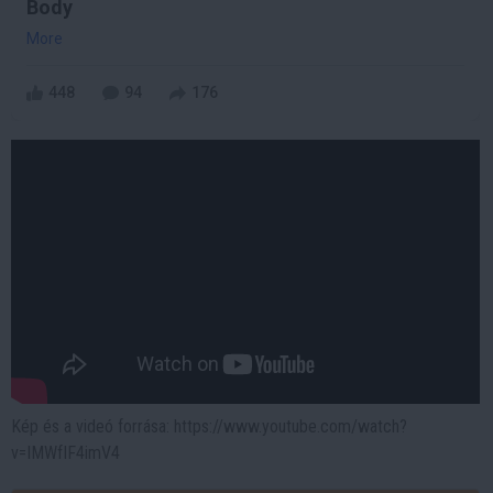
Body
More
448
94
176
Kép és a videó forrása: https://www.youtube.com/watch?
v=IMWfIF4imV4