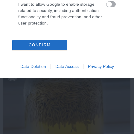
I want to allow Google to enable storage
related to security, including authentication
functionality and fraud prevention, and other
Stop Eating These 3 Foods That Are Known to
user protection.
Cause Parasites
More
CONFIRM
368
133
85
Data Deletion
Data Access
Privacy Policy
5 h 40 min