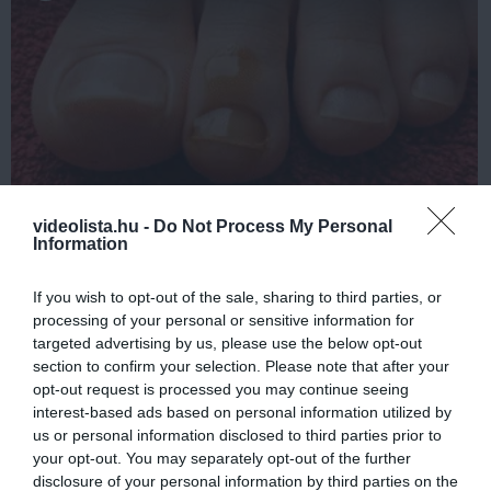
videolista.hu -
Do Not Process My Personal
Fungus Is A Parasite, And It Dies From A Drop Of
Information
Plain...
More
If you wish to opt-out of the sale, sharing to third parties, or
processing of your personal or sensitive information for
441
124
232
targeted advertising by us, please use the below opt-out
section to confirm your selection. Please note that after your
opt-out request is processed you may continue seeing
interest-based ads based on personal information utilized by
11 h 37 min
us or personal information disclosed to third parties prior to
your opt-out. You may separately opt-out of the further
disclosure of your personal information by third parties on the