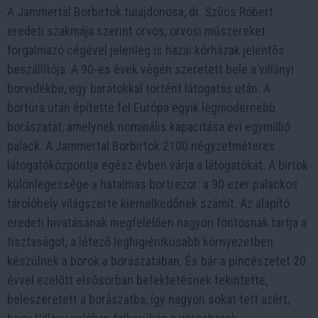
A Jammertal Borbirtok tulajdonosa, dr. Szűcs Róbert
eredeti szakmája szerint orvos, orvosi műszereket
forgalmazó cégével jelenleg is hazai kórházak jelentős
beszállítója. A 90-es évek végén szeretett bele a villányi
borvidékbe, egy barátokkal történt látogatás után. A
bortúra után építette fel Európa egyik legmodernebb
borászatát, amelynek nominális kapacitása évi egymillió
palack. A Jammertal Borbirtok 2100 négyzetméteres
látogatóközpontja egész évben várja a látogatókat. A birtok
különlegessége a hatalmas bortrezor: a 90 ezer palackos
tárolóhely világszerte kiemelkedőnek számít. Az alapító
eredeti hivatásának megfelelően nagyon fontosnak tartja a
tisztaságot, a létező leghigiénikusabb környezetben
készülnek a borok a borászatában. És bár a pincészetet 20
évvel ezelőtt elsősorban befektetésnek tekintette,
beleszeretett a borászatba, így nagyon sokat tett azért,