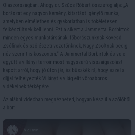
Olaszországban. Ahogy dr. Szűcs Róbert összefoglalja: „A
borászat egy nagyon kemény, kitartást igénylő munka,
amelyben elméletben és gyakorlatban is tökéletesen
felkészültnek kell lenni. Ezt a sikert a Jammertal Borbirtok
minden egyes munkatársának, főborászunknak Kövesdi
Zsófinak és szőlészeti vezetőnknek, Nagy Zsoltnak pedig
név szerint is köszönöm.” A Jammertal Borbirtok és vele
együtt a villányi terroir most nagyszerű visszaigazolást
kapott arról, hogy jó úton jár, és büszkék rá, hogy ezzel a
díjjal felhelyezték Villányt a világ elit vörösboros
vidékeinek térképére.
Az alábbi videóban megnézheted, hogyan készül a szőlőből
a bor:
1 h 21 min