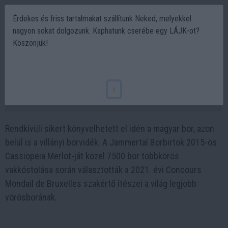
Érdekes és friss tartalmakat szállítunk Neked, melyekkel
nagyon sokat dolgozunk. Kaphatunk cserébe egy LÁJK-ot?
Köszönjük!
A világ első számú vörösbora magyar -
mutatjuk melyik! Noná, hogy Villány...
x
2021-11-19 09:56
Rendkívüli sikert könyvelhetett el idén a magyar bor, azon
belül is a villányi borvidék. A Jammertal Borbirtok 2015-ös
Cassiopeia Merlot-ját közel 7500 bor többkörös
vakkóstolása során választották a 2021. évi Concours
Mondail de Bruxelles szakértő ítészei a világ legjobb
vörösborának.