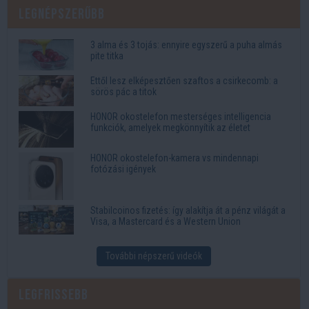
Legnépszerűbb
3 alma és 3 tojás: ennyire egyszerű a puha almás
pite titka
Ettől lesz elképesztően szaftos a csirkecomb: a
sörös pác a titok
HONOR okostelefon mesterséges intelligencia
funkciók, amelyek megkönnyítik az életet
HONOR okostelefon-kamera vs mindennapi
fotózási igények
Stabilcoinos fizetés: így alakítja át a pénz világát a
Visa, a Mastercard és a Western Union
További népszerű videók
Legfrissebb