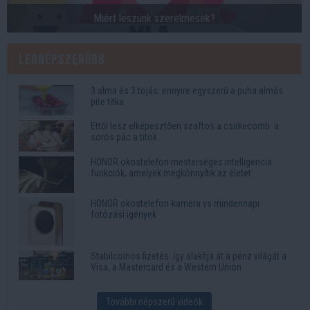
Miért leszünk szerelmesek?
Legnépszerűbb
3 alma és 3 tojás: ennyire egyszerű a puha almás
pite titka
Ettől lesz elképesztően szaftos a csirkecomb: a
sörös pác a titok
HONOR okostelefon mesterséges intelligencia
funkciók, amelyek megkönnyítik az életet
HONOR okostelefon-kamera vs mindennapi
fotózási igények
Stabilcoinos fizetés: így alakítja át a pénz világát a
Visa, a Mastercard és a Western Union
További népszerű videók