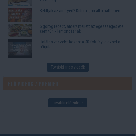
Betiltják az air fryert? Kiderült, mi áll a háttérben
5 görög recept, amely mellett az egészséges étel
sem tűnik lemondásnak
Halálos veszélyt hozhat a 40 fok: így jelezhet a
hőguta
További friss videók
Élő videók / Premier
További élő videók