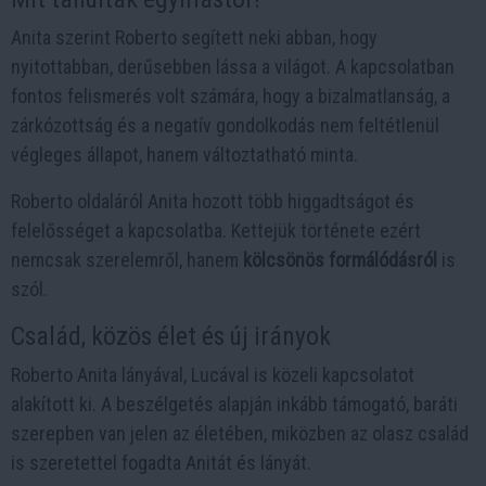
Anita szerint Roberto segített neki abban, hogy
nyitottabban, derűsebben lássa a világot. A kapcsolatban
fontos felismerés volt számára, hogy a bizalmatlanság, a
zárkózottság és a negatív gondolkodás nem feltétlenül
végleges állapot, hanem változtatható minta.
Roberto oldaláról Anita hozott több higgadtságot és
felelősséget a kapcsolatba. Kettejük története ezért
nemcsak szerelemről, hanem
kölcsönös formálódásról
is
szól.
Család, közös élet és új irányok
Roberto Anita lányával, Lucával is közeli kapcsolatot
alakított ki. A beszélgetés alapján inkább támogató, baráti
szerepben van jelen az életében, miközben az olasz család
is szeretettel fogadta Anitát és lányát.