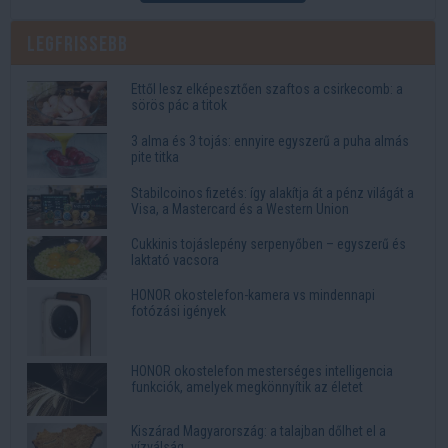
Legfrissebb
Ettől lesz elképesztően szaftos a csirkecomb: a
sörös pác a titok
3 alma és 3 tojás: ennyire egyszerű a puha almás
pite titka
Stabilcoinos fizetés: így alakítja át a pénz világát a
Visa, a Mastercard és a Western Union
Cukkinis tojáslepény serpenyőben – egyszerű és
laktató vacsora
HONOR okostelefon-kamera vs mindennapi
fotózási igények
HONOR okostelefon mesterséges intelligencia
funkciók, amelyek megkönnyítik az életet
Kiszárad Magyarország: a talajban dőlhet el a
vízválság