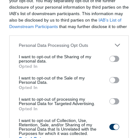
your opt-out. You may separately opt-out of the further
Your Body!
disclosure of your personal information by third parties on the
More
IAB’s list of downstream participants. This information may
also be disclosed by us to third parties on the
IAB’s List of
Downstream Participants
that may further disclose it to other
429
33
335
third parties.
Please note that this website/app uses one or more Google
Personal Data Processing Opt Outs
services and may gather and store information including but
11 h 22 min
not limited to your visit or usage behaviour. You may click to
I want to opt-out of the Sharing of my
personal data.
grant or deny consent to Google and its third-party tags to
Opted In
use your data for below specified purposes in below Google
consent section.
I want to opt-out of the Sale of my
Personal Data.
Opted In
I want to opt-out of processing my
Personal Data for Targeted Advertising.
Opted In
I want to opt-out of Collection, Use,
Fungus Dries Up And Falls Off After The First
Retention, Sale, and/or Sharing of my
Use
Personal Data that Is Unrelated with the
Purposes for which it was collected.
More