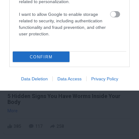
386
99
302
related to personalization.
I want to allow Google to enable storage
related to security, including authentication
11 h 37 min
functionality and fraud prevention, and other
user protection.
CONFIRM
Data Deletion
Data Access
Privacy Policy
5 Hidden Signs You Have Worms Inside Your
Body
More
385
117
258