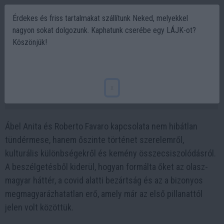
Érdekes és friss tartalmakat szállítunk Neked, melyekkel
nagyon sokat dolgozunk. Kaphatunk cserébe egy LÁJK-ot?
Köszönjük!
Ábel Anita és Roberto Favaro titka: 5 év
után is összetartja őket valami erő
x
2026-06-14 10:22
Ábel Anita és Roberto Favaro kapcsolata nem hibátlan
tündérmese, hanem őszinte történet szerelemről,
kulturális különbségekről és kemény összecsiszolódásról.
A beszélgetésből kiderül, hogyan formálta őket az olasz-
magyar háttér, a covid alatti bezártság és az a bizonyos
megmagyarázhatatlan erő, amely már az első pillanattól
jelen volt közöttük.