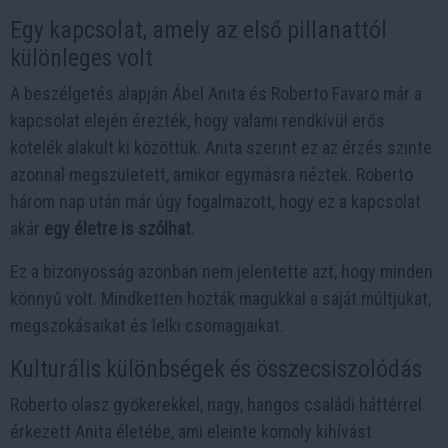
Egy kapcsolat, amely az első pillanattól
különleges volt
A beszélgetés alapján Ábel Anita és Roberto Favaro már a
kapcsolat elején érezték, hogy valami rendkívül erős
kötelék alakult ki közöttük. Anita szerint ez az érzés szinte
azonnal megszületett, amikor egymásra néztek. Roberto
három nap után már úgy fogalmazott, hogy ez a kapcsolat
akár
egy életre is szólhat
.
Ez a bizonyosság azonban nem jelentette azt, hogy minden
könnyű volt. Mindketten hozták magukkal a saját múltjukat,
megszokásaikat és lelki csomagjaikat.
Kulturális különbségek és összecsiszolódás
Roberto olasz gyökerekkel, nagy, hangos családi háttérrel
érkezett Anita életébe, ami eleinte komoly kihívást