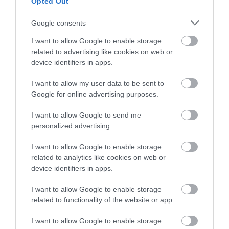
Opted Out
Google consents
174
184
98
I want to allow Google to enable storage
related to advertising like cookies on web or
device identifiers in apps.
10 h 16 min
I want to allow my user data to be sent to
Google for online advertising purposes.
I want to allow Google to send me
personalized advertising.
I want to allow Google to enable storage
related to analytics like cookies on web or
device identifiers in apps.
Stop Eating These 3 Foods That Are Known to
I want to allow Google to enable storage
Cause Parasites
related to functionality of the website or app.
More
I want to allow Google to enable storage