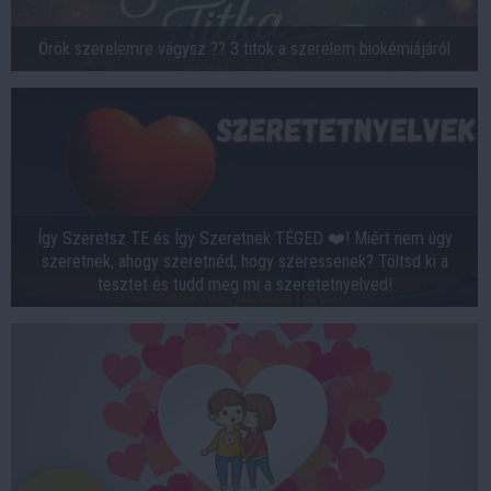
Örök szerelemre vágysz ?? 3 titok a szerelem biokémiájáról
Így Szeretsz TE és Így Szeretnek TÉGED ❤️! Miért nem úgy
szeretnek, ahogy szeretnéd, hogy szeressenek? Töltsd ki a
tesztet és tudd meg mi a szeretetnyelved!