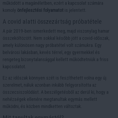
működött a magánéletben, ezért a kapcsolat számára
komoly
önfejlesztési folyamatot
is jelentett.
A covid alatti összezártság próbatétele
A pár 2019-ben ismerkedett meg, majd viszonylag hamar
összeköltözött. Nem sokkal később jött a covid-időszak,
amely különösen nagy próbatétel volt számukra. Egy
belvárosi lakásban, kevés térrel, egy gyermekkel és
rengeteg bizonytalansággal kellett működtetniük a friss
kapcsolatot.
Ez az időszak könnyen szét is feszíthetett volna egy új
szerelmet, náluk azonban inkább felgyorsította az
összecsiszolódást. A beszélgetésből az derül ki, hogy a
nehézségek ellenére megtanultak egymás mellett
működni, és közben mindketten változtak.
Mit tanultak egymástól?