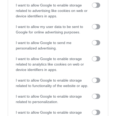
Cukkinis tojáslepény serpenyőben – egyszerű és
laktató vacsora
I want to allow Google to enable storage
related to advertising like cookies on web or
HONOR okostelefon-kamera vs mindennapi
device identifiers in apps.
fotózási igények
I want to allow my user data to be sent to
Google for online advertising purposes.
HONOR okostelefon mesterséges intelligencia
funkciók, amelyek megkönnyítik az életet
I want to allow Google to send me
personalized advertising.
Kiszárad Magyarország: a talajban dőlhet el a
vízválság
I want to allow Google to enable storage
Betiltják az air fryert? Kiderült, mi áll a háttérben
related to analytics like cookies on web or
device identifiers in apps.
5 görög recept, amely mellett az egészséges étel
I want to allow Google to enable storage
sem tűnik lemondásnak
related to functionality of the website or app.
Halálos veszélyt hozhat a 40 fok: így jelezhet a
hőguta
I want to allow Google to enable storage
related to personalization.
35 éve generációkat hoz össze a Művészetek
Völgye – megvan a 2027-es időpont és a bérletár
I want to allow Google to enable storage