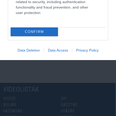
related to security, including authentication
functionality and fraud prevention, and other
10 nap kultúra – elindult a jubileumi, 35.
Művészetek Völgye
user protection.
További friss videók
CONFIRM
Élő videók / Premier
Data Deletion
Data Access
Privacy Policy
További élő videók
VIDEOLISTÁK
VICCES
DIY
BULVÁR
GASZTRO
GAZDASÁG
UTAZÁS