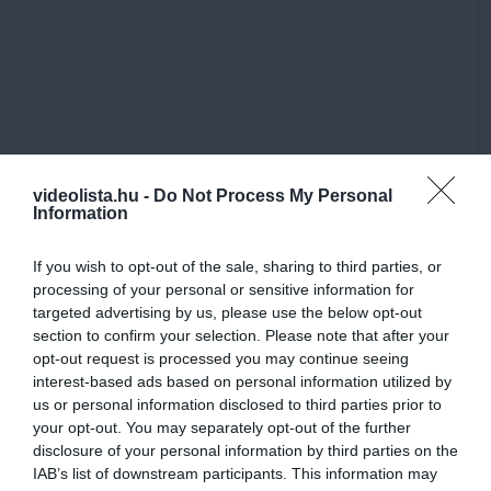
videolista.hu -
Do Not Process My Personal
Information
Kép és a videó forrása:
If you wish to opt-out of the sale, sharing to third parties, or
https://www.instagram.com/p/DEuuPOpsbkE
processing of your personal or sensitive information for
targeted advertising by us, please use the below opt-out
section to confirm your selection. Please note that after your
Legnépszerűbb
opt-out request is processed you may continue seeing
interest-based ads based on personal information utilized by
Halálos veszélyt hozhat a 40 fok: így jelezhet a
us or personal information disclosed to third parties prior to
hőguta
your opt-out. You may separately opt-out of the further
disclosure of your personal information by third parties on the
35 éve generációkat hoz össze a Művészetek
IAB’s list of downstream participants. This information may
Völgye – megvan a 2027-es időpont és a bérletár