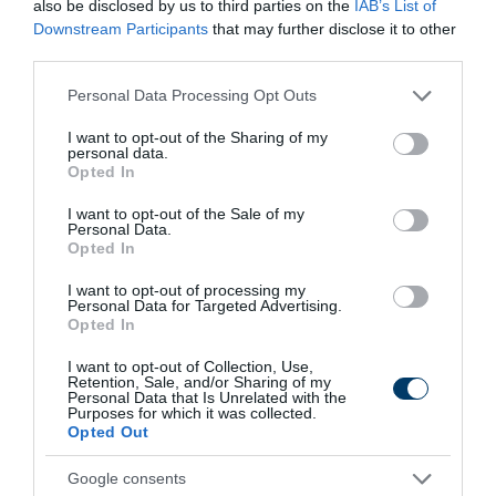
also be disclosed by us to third parties on the
IAB’s List of
Downstream Participants
that may further disclose it to other
5 görög recept, amely mellett az egészséges étel
third parties.
sem tűnik lemondásnak
Please note that this website/app uses one or more Google
Personal Data Processing Opt Outs
HONOR okostelefon mesterséges intelligencia
services and may gather and store information including but
funkciók, amelyek megkönnyítik az életet
not limited to your visit or usage behaviour. You may click to
I want to opt-out of the Sharing of my
personal data.
grant or deny consent to Google and its third-party tags to
Opted In
HONOR okostelefon-kamera vs mindennapi
use your data for below specified purposes in below Google
fotózási igények
consent section.
I want to opt-out of the Sale of my
Personal Data.
Opted In
Stabilcoinos fizetés: így alakítja át a pénz világát a
Visa, a Mastercard és a Western Union
I want to opt-out of processing my
Personal Data for Targeted Advertising.
Opted In
További népszerű videók
I want to opt-out of Collection, Use,
Retention, Sale, and/or Sharing of my
Legfrissebb
Personal Data that Is Unrelated with the
Purposes for which it was collected.
Opted Out
Stabilcoinos fizetés: így alakítja át a pénz világát a
Visa, a Mastercard és a Western Union
Google consents