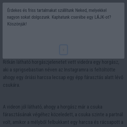
Érdekes és friss tartalmakat szállítunk Neked, melyekkel
nagyon sokat dolgozunk. Kaphatunk cserébe egy LÁJK-ot?
Köszönjük!
Amikor a harcsa bekapja a csukát! (videó)
2025-01-19 16:01
x
Ritkán látható horgászjelenetet vett videóra egy horgász,
aki a sprigsebastian néven az Instagramra is feltöltötte
ahogy egy óriási harcsa lecsap egy épp fárasztás alatt lévő
csukára.
A videon jól látható, ahogy a horgász már a csuka
fárasztásának végéhez közeledett, a csuka szinte a partnál
volt, amikor a mélyből felbukkant egy harcsa és rácsapott a