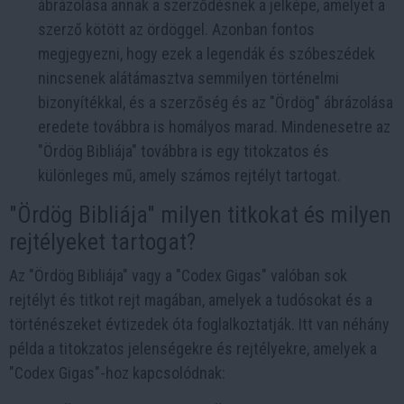
ábrázolása annak a szerződésnek a jelképe, amelyet a
szerző kötött az ördöggel. Azonban fontos
megjegyezni, hogy ezek a legendák és szóbeszédek
nincsenek alátámasztva semmilyen történelmi
bizonyítékkal, és a szerzőség és az "Ördög" ábrázolása
eredete továbbra is homályos marad. Mindenesetre az
"Ördög Bibliája" továbbra is egy titokzatos és
különleges mű, amely számos rejtélyt tartogat.
"Ördög Bibliája" milyen titkokat és milyen
rejtélyeket tartogat?
Az "Ördög Bibliája" vagy a "Codex Gigas" valóban sok
rejtélyt és titkot rejt magában, amelyek a tudósokat és a
történészeket évtizedek óta foglalkoztatják. Itt van néhány
példa a titokzatos jelenségekre és rejtélyekre, amelyek a
"Codex Gigas"-hoz kapcsolódnak: