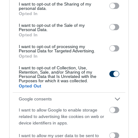
2 h 12 min
not limited to your visit or usage behaviour. You may click to
I want to opt-out of the Sharing of my
personal data.
grant or deny consent to Google and its third-party tags to
Opted In
use your data for below specified purposes in below Google
consent section.
I want to opt-out of the Sale of my
Personal Data.
Opted In
I want to opt-out of processing my
Personal Data for Targeted Advertising.
Opted In
I want to opt-out of Collection, Use,
Fungus Is A Parasite, And It Dies From A Drop Of
Retention, Sale, and/or Sharing of my
Plain...
Personal Data that Is Unrelated with the
Purposes for which it was collected.
More
Opted Out
Google consents
165
130
307
I want to allow Google to enable storage
related to advertising like cookies on web or
device identifiers in apps.
8 min
I want to allow my user data to be sent to