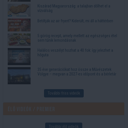
Kiszárad Magyarország: a talajban dőlhet el a
vízválság
Betiltják az air fryert? Kiderült, mi áll a háttérben
5 görög recept, amely mellett az egészséges étel
sem tűnik lemondásnak
Halálos veszélyt hozhat a 40 fok: így jelezhet a
hőguta
35 éve generációkat hoz össze a Művészetek
Völgye – megvan a 2027-es időpont és a bérletár
További friss videók
Élő videók / Premier
További élő videók