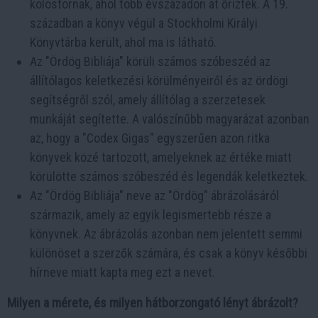
kolostornak, ahol több évszázadon át őrizték. A 19.
században a könyv végül a Stockholmi Királyi
Könyvtárba került, ahol ma is látható.
Az "Ördög Bibliája" körüli számos szóbeszéd az
állítólagos keletkezési körülményeiről és az ördögi
segítségről szól, amely állítólag a szerzetesek
munkáját segítette. A valószínűbb magyarázat azonban
az, hogy a "Codex Gigas" egyszerűen azon ritka
könyvek közé tartozott, amelyeknek az értéke miatt
körülötte számos szóbeszéd és legendák keletkeztek.
Az "Ördög Bibliája" neve az "Ördög" ábrázolásáról
származik, amely az egyik legismertebb része a
könyvnek. Az ábrázolás azonban nem jelentett semmi
különöset a szerzők számára, és csak a könyv későbbi
hírneve miatt kapta meg ezt a nevet.
Milyen a mérete, és milyen hátborzongató lényt ábrázolt?