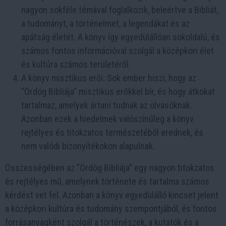
nagyon sokféle témával foglalkozik, beleértve a Bibliát,
a tudományt, a történelmet, a legendákat és az
apátság életét. A könyv így egyedülállóan sokoldalú, és
számos fontos információval szolgál a középkori élet
és kultúra számos területéről.
A könyv misztikus erői: Sok ember hiszi, hogy az
"Ördög Bibliája" misztikus erőkkel bír, és hogy átkokat
tartalmaz, amelyek ártani tudnak az olvasóknak.
Azonban ezek a hiedelmek valószínűleg a könyv
rejtélyes és titokzatos természetéből erednek, és
nem valódi bizonyítékokon alapulnak.
Összességében az "Ördög Bibliája" egy nagyon titokzatos
és rejtélyes mű, amelynek története és tartalma számos
kérdést vet fel. Azonban a könyv egyedülálló kincset jelent
a középkori kultúra és tudomány szempontjából, és fontos
forrásanyagként szolgál a történészek, a kutatók és a