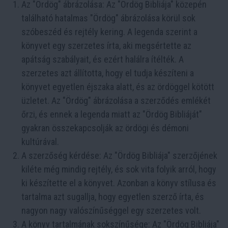
Az "Ördög" ábrázolása: Az "Ördög Bibliája" közepén
található hatalmas "Ördög" ábrázolása körül sok
szóbeszéd és rejtély kering. A legenda szerint a
könyvet egy szerzetes írta, aki megsértette az
apátság szabályait, és ezért halálra ítélték. A
szerzetes azt állította, hogy el tudja készíteni a
könyvet egyetlen éjszaka alatt, és az ördöggel kötött
üzletet. Az "Ördög" ábrázolása a szerződés emlékét
őrzi, és ennek a legenda miatt az "Ördög Bibliáját"
gyakran összekapcsolják az ördögi és démoni
kultúrával.
A szerzőség kérdése: Az "Ördög Bibliája" szerzőjének
kiléte még mindig rejtély, és sok vita folyik arról, hogy
ki készítette el a könyvet. Azonban a könyv stílusa és
tartalma azt sugallja, hogy egyetlen szerző írta, és
nagyon nagy valószínűséggel egy szerzetes volt.
A könyv tartalmának sokszínűsége: Az "Ördög Bibliája"