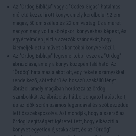
Az "Ördög Bibliája" vagy a "Codex Gigas" hatalmas
méretű kézzel írott könyv, amely körülbelül 92 cm
magas, 50 cm széles és 22 cm vastag. Ez a méret
nagyon nagy volt a középkori könyvekhez képest, és
egyértelműen jelzi a szerzők szándékát, hogy
kiemeljék ezt a művet a kor többi könyve közül.
Az "Ördög Bibliája" legismertebb része az "Ördög"
ábrázolása, amely a könyv közepén található. Az
"Ördög" hatalmas alakot ölt, egy fekete szárnyakkal
rendelkező, sötétbőrű és hosszú szakállú lényt
ábrázol, amely magában hordozza az ördögi
szimbolikát. Az ábrázolás hátborzongató hatást kelt,
és az idők során számos legendával és szóbeszéddel
lett összekapcsolva. Azt mondják, hogy a szerző az
ördögi segítségért ígéretet tett, hogy elkészíti a
könyvet egyetlen éjszaka alatt, és az "Ördög"