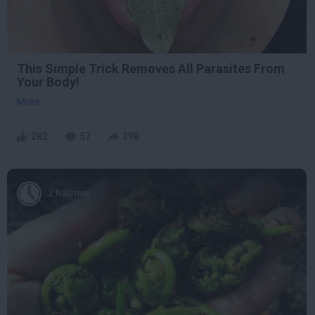
This Simple Trick Removes All Parasites From
Your Body!
More
282
57
398
2 h 30 min