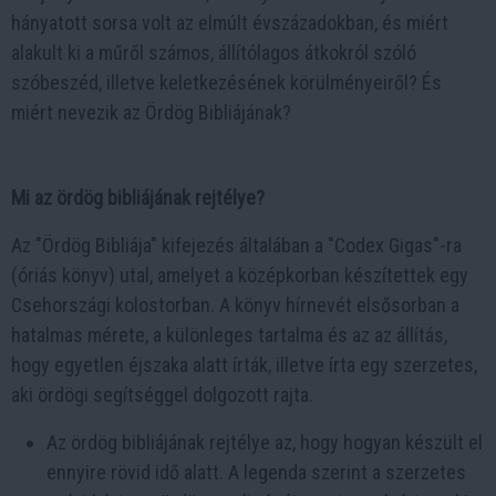
hányatott sorsa volt az elmúlt évszázadokban, és miért
alakult ki a műről számos, állítólagos átkokról szóló
szóbeszéd, illetve keletkezésének körülményeiről? És
miért nevezik az Ördög Bibliájának?
Mi az ördög bibliájának rejtélye?
Az "Ördög Bibliája" kifejezés általában a "Codex Gigas"-ra
(óriás könyv) utal, amelyet a középkorban készítettek egy
Csehországi kolostorban. A könyv hírnevét elsősorban a
hatalmas mérete, a különleges tartalma és az az állítás,
hogy egyetlen éjszaka alatt írták, illetve írta egy szerzetes,
aki ördögi segítséggel dolgozott rajta.
Az ördög bibliájának rejtélye az, hogy hogyan készült el
ennyire rövid idő alatt. A legenda szerint a szerzetes