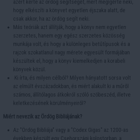
azért kérte az ördög segítségét, mert megígérte neki,
hogy elkészíti a könyvet egyetlen éjszaka alatt, de
csak akkor, ha az ördög segít neki.
Más teóriák azt állítják, hogy a könyv nem egyetlen
szerzetes, hanem egy egész szerzetes közösség
munkája volt, és hogy a különleges betűtípusok és a
rajzok szokatlanul nagy mérete egyesült formájában
készültek el, hogy a könyv kiemelkedjen a korabeli
könyvek közül.
Ki írta, és milyen célból? Milyen hányatott sorsa volt
az elmúlt évszázadokban, és miért alakult ki a műről
számos, állítólagos átkokról szóló szóbeszéd, illetve
keletkezésének körülményeiről?
Miért nevezik az Ördög Bibliájának?
Az "Ördög Bibliája" vagy a "Codex Gigas" az 1200-as
években készült egy Csehországi kolostorban, a