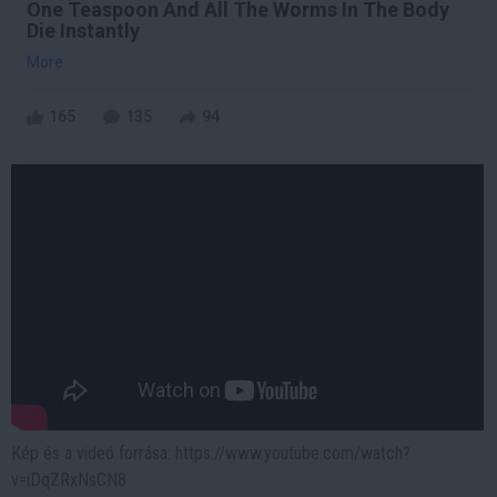
One Teaspoon And All The Worms In The Body
Die Instantly
More
165
135
94
Kép és a videó forrása: https://www.youtube.com/watch?
v=iDqZRxNsCN8