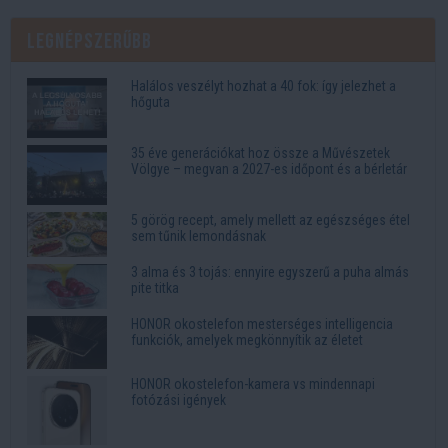
Legnépszerűbb
Halálos veszélyt hozhat a 40 fok: így jelezhet a
hőguta
35 éve generációkat hoz össze a Művészetek
Völgye – megvan a 2027-es időpont és a bérletár
5 görög recept, amely mellett az egészséges étel
sem tűnik lemondásnak
3 alma és 3 tojás: ennyire egyszerű a puha almás
pite titka
HONOR okostelefon mesterséges intelligencia
funkciók, amelyek megkönnyítik az életet
HONOR okostelefon-kamera vs mindennapi
fotózási igények