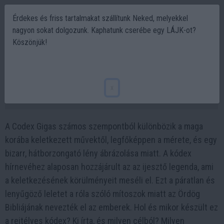
Érdekes és friss tartalmakat szállítunk Neked, melyekkel
nagyon sokat dolgozunk. Kaphatunk cserébe egy LÁJK-ot?
Köszönjük!
Az ördög bibliájának rejtélye - A középkor
leghatalmasabb kézirata
x
2023-03-31 11:27
A Codex Gigas számos szempontból különbözik a maga
korába keletkezett művektől, legfőképpen a mérete, és egy
bizarr, hátborzongató lény ábrázolása miatt. A kódex
hírnevéhez alaposan hozzájárult az az ijesztő legenda, ami
a keletkezésének körülményeit meséli el. Ezt a páratlan és
lenyűgöző leletet a róla szóló mítoszok miatt az Ördög
Bibliájának nevezték el az emberek. Hol és mikor készült ez
a rejtélyes kódex? Ki írta, és milyen célból? Milyen