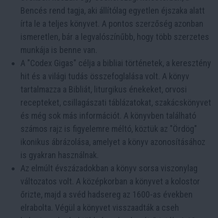
Bencés rend tagja, aki állítólag egyetlen éjszaka alatt
írta le a teljes könyvet. A pontos szerzőség azonban
ismeretlen, bár a legvalószínűbb, hogy több szerzetes
munkája is benne van.
A "Codex Gigas" célja a bibliai történetek, a keresztény
hit és a világi tudás összefoglalása volt. A könyv
tartalmazza a Bibliát, liturgikus énekeket, orvosi
recepteket, csillagászati táblázatokat, szakácskönyvet
és még sok más információt. A könyvben található
számos rajz is figyelemre méltó, köztük az "Ördög"
ikonikus ábrázolása, amelyet a könyv azonosításához
is gyakran használnak.
Az elmúlt évszázadokban a könyv sorsa viszonylag
változatos volt. A középkorban a könyvet a kolostor
őrizte, majd a svéd hadsereg az 1600-as években
elrabolta. Végül a könyvet visszaadták a cseh