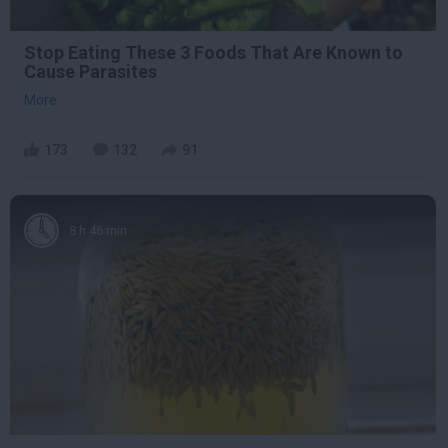
Stop Eating These 3 Foods That Are Known to
Cause Parasites
More
173
132
91
8 h 46 min