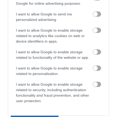
Google for online advertising purposes.
I want to allow Google to send me
personalized advertising.
I want to allow Google to enable storage
related to analytics like cookies on web or
device identifiers in apps.
5 Hidden Signs You Have Worms Inside Your
I want to allow Google to enable storage
Body
related to functionality of the website or app.
More
I want to allow Google to enable storage
related to personalization.
242
86
322
I want to allow Google to enable storage
related to security, including authentication
9 h 0 min
functionality and fraud prevention, and other
user protection.