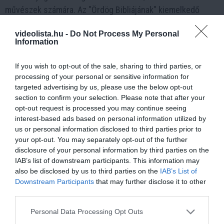
művészek számára. Az "Ördög Bibliájának" kiemelkedő
jelentősége van a középkori írástudás, művészet és
videolista.hu -
Do Not Process My Personal
kódexkészítés területén is, és ma már a világ egyik
Information
legjelentősebb kézirat-gyűjteményeként tartják számon.
If you wish to opt-out of the sale, sharing to third parties, or
Bár az "Ördög Bibliájának" sok titka és rejtélye van, az
processing of your personal or sensitive information for
elmúlt évtizedekben a modern technológiák segítségével a
targeted advertising by us, please use the below opt-out
section to confirm your selection. Please note that after your
kutatók egyre többet tudnak feltárni a könyv eredetéről,
opt-out request is processed you may continue seeing
szerzőjéről, tartalmáról és rejtélyeiről. Ezért továbbra is
interest-based ads based on personal information utilized by
nagy érdeklődés övezi az "Ördög Bibliáját", és a kutatók és
us or personal information disclosed to third parties prior to
a történészek további kutatásokat végeznek annak
your opt-out. You may separately opt-out of the further
disclosure of your personal information by third parties on the
érdekében, hogy teljesen megértsék a könyv titokzatos és
IAB’s list of downstream participants. This information may
misztikus világát.
also be disclosed by us to third parties on the
IAB’s List of
Downstream Participants
that may further disclose it to other
Ide kattintva további érdekes videókat nézhetsz meg!
third parties.
Please note that this website/app uses one or more Google
Personal Data Processing Opt Outs
services and may gather and store information including but