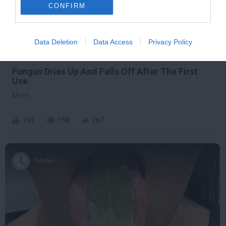
CONFIRM
Data Deletion
Data Access
Privacy Policy
Fungus Dries Up And Falls Off After The First
Use
More
193
158
267
54 min