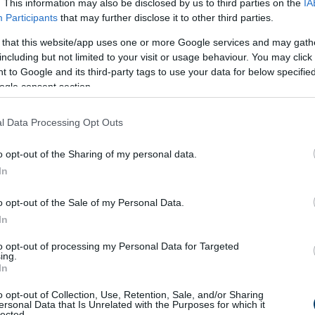
. This information may also be disclosed by us to third parties on the
IA
Participants
that may further disclose it to other third parties.
 that this website/app uses one or more Google services and may gath
zínpadon és a stúdióban, hanem a saját otthonában is megmutat
including but not limited to your visit or usage behaviour. You may click 
énekesnő a közelmúltban híreket keltett, amikor a kutyáiért vív
 to Google and its third-party tags to use your data for below specifi
en pénznél többet érnek számára, még a gyémántokról is hajl
ogle consent section.
l Data Processing Opt Outs
 korai korkülönbség miatt sosem volt konfliktusmentes. Brit
etykák szerint a két ember közötti korkülönbség miatt sokan 
o opt-out of the Sharing of my personal data.
onban ők mégis összeházasodtak, és ahelyett, hogy gyerekeke
In
t. 2021-ben csatlakozott hozzájuk Sawyer és Porsha, egy dober
o opt-out of the Sale of my Personal Data.
 jövőjét is kérdésessé teszi.
In
i, és az elhelyezési kérdés jogi úton került előtérbe. Jelenleg
to opt-out of processing my Personal Data for Targeted
e, és azt hangoztatják, hogy Britney nem lenne megfelelő gazdi
ing.
In
 ideje lenne a kutyák nevelésére. Britney azonban ellentmond 
oz, hogy a kutyák számára a legjobb körülményeket biztosítsa
o opt-out of Collection, Use, Retention, Sale, and/or Sharing
ersonal Data that Is Unrelated with the Purposes for which it
lected.