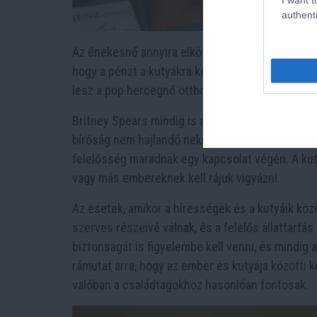
authenti
Az énekesnő annyira elkötelezett kedvencei iránt
hogy a pénzt a kutyákra költhesse. Minden jelez 
lesz a pop hercegnő otthonában.
Britney Spears mindig is aktívan támogatta az ál
bíróság nem hajlandó neki ítélni a két kutyát, az
felelősség maradnak egy kapcsolat végén. A kuty
vagy más embereknek kell rájuk vigyázni.
Az esetek, amikor a hírességek és a kutyáik közöt
szerves részeivé válnak, és a felelős állattartá
biztonságát is figyelembe kell venni, és mindig 
rámutat arra, hogy az ember és kutyája közötti k
valóban a családtagokhoz hasonlóan fontosak.