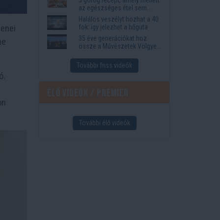
az egészséges étel sem
tűnik lemondásnak
Halálos veszélyt hozhat a 40
zenei
fok: így jelezhet a hőguta
35 éve generációkat hoz
ne
össze a Művészetek Völgye
– megvan a 2027-es időpont
és a bérletár
További friss videók
ó.
Élő videók / Premier
on
További élő videók