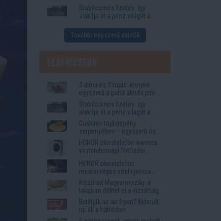
igények
Stabilcoinos fizetés: így
alakítja át a pénz világát a
Visa, a Mastercard és a
Western Union
További népszerű videók
Legfrissebb
3 alma és 3 tojás: ennyire
egyszerű a puha almás pite
titka
Stabilcoinos fizetés: így
alakítja át a pénz világát a
Visa, a Mastercard és a
Cukkinis tojáslepény
Western Union
serpenyőben – egyszerű és
laktató vacsora
HONOR okostelefon-kamera
vs mindennapi fotózási
igények
HONOR okostelefon
mesterséges intelligencia
funkciók, amelyek
Kiszárad Magyarország: a
megkönnyítik az életet
talajban dőlhet el a vízválság
Betiltják az air fryert? Kiderült,
mi áll a háttérben
5 görög recept, amely mellett