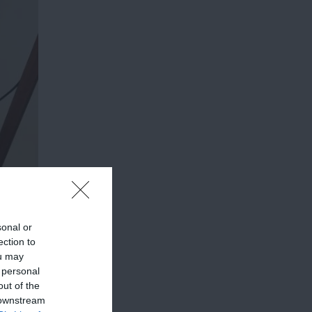
sonal or
ection to
ou may
 personal
out of the
 downstream