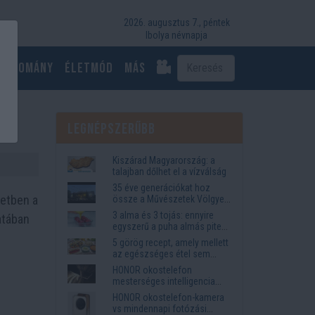
2026. augusztus 7., péntek
Ibolya névnapja
Tudomány
Életmód
más
Legnépszerűbb
Kiszárad Magyarország: a
talajban dőlhet el a vízválság
35 éve generációkat hoz
detben a
össze a Művészetek Völgye
– megvan a 2027-es időpont
3 alma és 3 tojás: ennyire
atában
és a bérletár
egyszerű a puha almás pite
titka
5 görög recept, amely mellett
az egészséges étel sem
tűnik lemondásnak
HONOR okostelefon
mesterséges intelligencia
funkciók, amelyek
HONOR okostelefon-kamera
megkönnyítik az életet
vs mindennapi fotózási