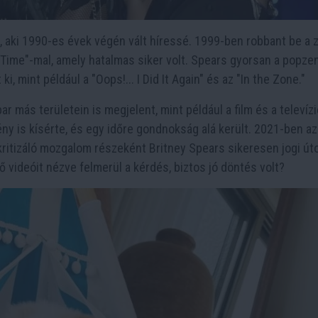
 aki 1990-es évek végén vált híressé. 1999-ben robbant be a 
 Time"-mal, amely hatalmas siker volt. Spears gyorsan a popze
i, mint például a "Oops!... I Did It Again" és az "In the Zone."
 más területein is megjelent, mint például a film és a televízi
y is kísérte, és egy időre gondnokság alá került. 2021-ben az
ritizáló mozgalom részeként Britney Spears sikeresen jogi út
videóit nézve felmerül a kérdés, biztos jó döntés volt?