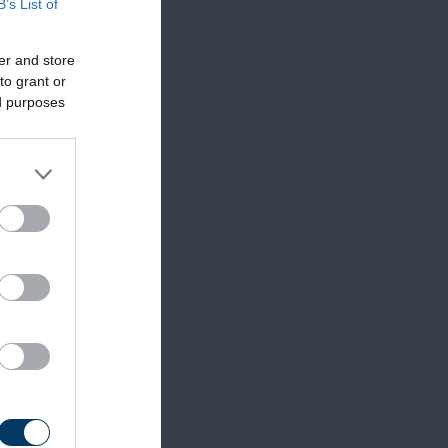
B’s List of
er and store
ja
to grant or
ott jogi
ed purposes
andó
ney 42
nem
t
mann és
 úgy
 az ebek
ennek,
.