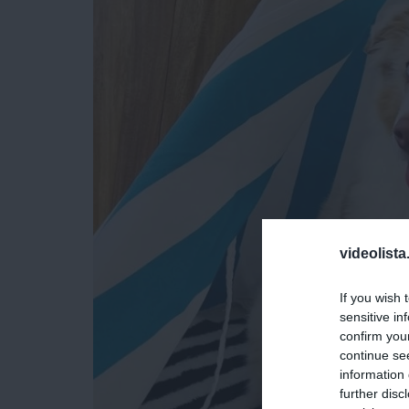
videolista
If you wish 
sensitive in
confirm you
continue se
information 
further disc