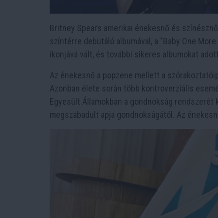
Britney Spears amerikai énekesnő és színésznő,
színtérre debütáló albumával, a "Baby One More
ikonjává vált, és további sikeres albumokat adott k
Az énekesnő a popzene mellett a szórakoztatóipar
Azonban élete során több kontroverziális esemén
Egyesült Államokban a gondnokság rendszerét k
megszabadult apja gondnokságától. Az énekesnő 