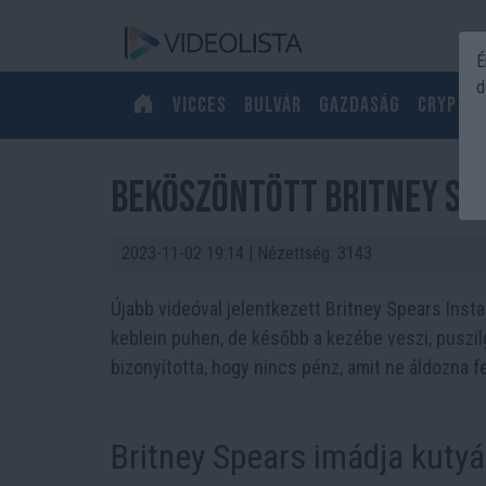
É
d
Vicces
Bulvár
Gazdaság
Crypto
Beköszöntött Britney Sp
2023-11-02 19:14
| Nézettség: 3143
Újabb videóval jelentkezett Britney Spears Inst
keblein puhen, de később a kezébe veszi, puszilg
bizonyította, hogy nincs pénz, amit ne áldozna fe
Britney Spears imádja kutyái