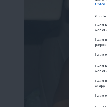
Opted 
Google 
I want t
web or d
I want t
purpose
I want 
I want t
web or d
I want t
or app.
I want t
I want t