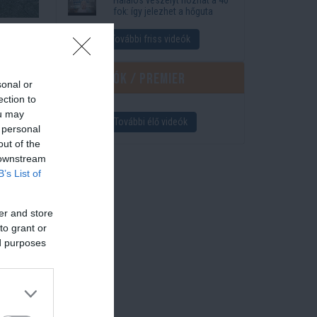
fok: így jelezhet a hőguta
zíneiről
További friss videók
 körbe.
 a
Élő videók / Premier
sonal or
ection to
ou may
További élő videók
lt
 personal
out of the
e nyáron
 downstream
enek.
B’s List of
sság,
er and store
to grant or
ed purposes
 csupán
egy
ráshoz.