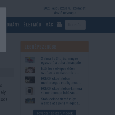
2026. augusztus 8., szombat
László névnapja
Tudomány
Életmód
más
n
Legnépszerűbb
3 alma és 3 tojás: ennyire
egyszerű a puha almás pite
titka
Ettől lesz elképesztően
szaftos a csirkecomb: a
sörös pác a titok
HONOR okostelefon
mesterséges intelligencia
es
funkciók, amelyek
HONOR okostelefon-kamera
megkönnyítik az életet
mely
vs mindennapi fotózási
igények
csoda
Stabilcoinos fizetés: így
alakítja át a pénz világát a
Visa, a Mastercard és a
Western Union
További népszerű videók