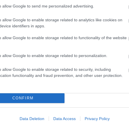
en kihagyhatatlan. Egy rövid kirándulás, amely örök emlékeket h
to allow Google to send me personalized advertising.
isszatérni ebbe a csodás országba.
o allow Google to enable storage related to analytics like cookies on
sz!
evice identifiers in apps.
o allow Google to enable storage related to functionality of the website
43 min
3 h 7 min
o allow Google to enable storage related to personalization.
o allow Google to enable storage related to security, including
cation functionality and fraud prevention, and other user protection.
or From Columbus:
This Simple Trick Remo
s Come Out Of You In
All Parasites From Your
Morning!
Body!
CONFIRM
More
Data Deletion
Data Access
Privacy Policy
6
122
206
480
105
106