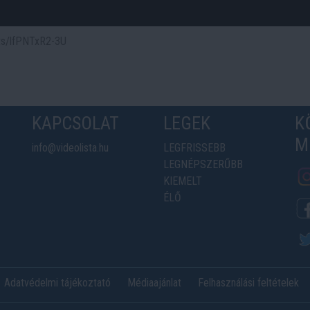
rts/lfPNTxR2-3U
KAPCSOLAT
LEGEK
K
M
info@videolista.hu
LEGFRISSEBB
LEGNÉPSZERŰBB
KIEMELT
ÉLŐ
Adatvédelmi tájékoztató
Médiaajánlat
Felhasználási feltételek