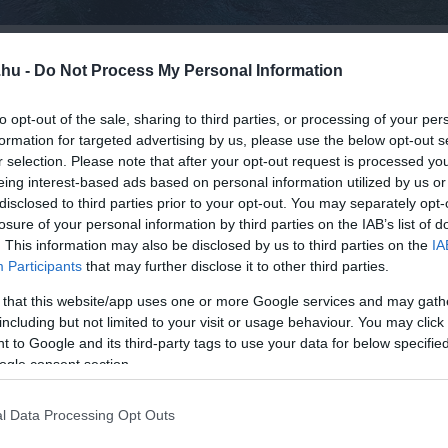
ban található. A különleges karsztforrás nevét az alakjáról és s
.hu -
Do Not Process My Personal Information
y pupilla, amit világosabb türkizkék és zöld árnyalatok vesznek
zemre emlékeztet – mintha a természet saját tekintete figyelné
to opt-out of the sale, sharing to third parties, or processing of your per
formation for targeted advertising by us, please use the below opt-out s
r selection. Please note that after your opt-out request is processed y
terre mérték, ám a kutatóknak és búvároknak eddig nem sikerü
eing interest-based ads based on personal information utilized by us or
disclosed to third parties prior to your opt-out. You may separately opt-
nyúlik. Ez tovább növeli a hely misztikumát. A víz hőmérséklet
losure of your personal information by third parties on the IAB’s list of
gy a látogatók inkább csak megcsodálják, mintsem belemerülj
. This information may also be disclosed by us to third parties on the
IA
Participants
that may further disclose it to other third parties.
ely nyári kánikulában üdítő menedéket nyújt. A forrást körülölelő
fokozzák a varázslatos hangulatot. Ez a hely nemcsak látványo
 that this website/app uses one or more Google services and may gath
including but not limited to your visit or usage behaviour. You may click 
lom és a szépség találkozik.
 to Google and its third-party tags to use your data for below specifi
ogle consent section.
ást más közeli nevezetességekkel. Saranda tengerparti városa
jirokastër városa mindössze 35 kilométerre található. Így akár 
l Data Processing Opt Outs
rosnézésből is könnyen szervezhetsz kiruccanást a Blue Eye for