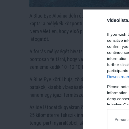
A Blue Eye Albánia déli részén, Gjirokastër régió
videolista
kapta: a mélykék központi rész úgy fest, mint eg
Nem véletlen, hogy első pillantásra egy óriási s
If you wish 
látogatót.
sensitive in
confirm you
A forrás mélységét hivatalosan több mint 50 mé
continue se
information 
pontosan feltárni, hogy valójában milyen mélyre 
further disc
sem emelkedik 10–12 °C fölé, így nem csoda, ho
participants
Downstream 
A Blue Eye körül buja, zöldellő erdő terül el, am
patakok, kisebb vízesések és tavacskák tovább 
Please note
information 
hanem egy igazi természeti élmény, ahol a nyuga
deny consent
in below Go
Az ide látogatók gyakran összekötik a kirándul
25 kilométerre fekszik innen, míg a történelmi G
Persona
tengerparti nyaralásból, akár egy kulturális vá