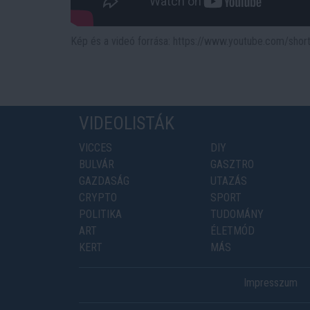
Kép és a videó forrása: https://www.youtube.com/sho
VIDEOLISTÁK
VICCES
DIY
BULVÁR
GASZTRO
GAZDASÁG
UTAZÁS
CRYPTO
SPORT
POLITIKA
TUDOMÁNY
ART
ÉLETMÓD
KERT
MÁS
Impresszum