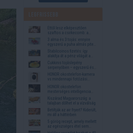
Legfrissebb
Ettől lesz elképesztően
szaftos a csirkecomb: a
sörös pác a titok
3 alma és 3 tojás: ennyire
egyszerű a puha almás pite
titka
Stabilcoinos fizetés: így
alakítja át a pénz világát a
Visa, a Mastercard és a
Cukkinis tojáslepény
Western Union
serpenyőben – egyszerű és
laktató vacsora
HONOR okostelefon-kamera
vs mindennapi fotózási
igények
HONOR okostelefon
mesterséges intelligencia
funkciók, amelyek
Kiszárad Magyarország: a
megkönnyítik az életet
talajban dőlhet el a vízválság
Betiltják az air fryert? Kiderült,
mi áll a háttérben
5 görög recept, amely mellett
az egészséges étel sem
tűnik lemondásnak
Halálos veszélyt hozhat a 40