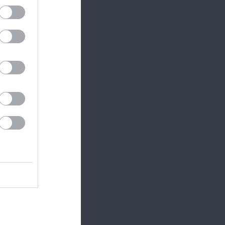
agy, és
ves