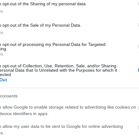
o opt-out of the Sharing of my personal data.
 úgy tartják, hogy a Blue Eye a természet szeme, amely örökké 
In
s történetek szerint hajdanán áldozatokat mutattak be itt a
 termékenységet. Bár ezek a történetek ma már inkább mesékn
o opt-out of the Sale of my Personal Data.
it rabul ejt.
In
to opt-out of processing my Personal Data for Targeted
 hogy a fürdés tilos a forrásban, egyrészt biztonsági, másrés
ing.
erületeken több ponton is van lehetőség piknikezni, kiránduln
In
. A közelben éttermek és kávézók várják a vendégeket, ahol
o opt-out of Collection, Use, Retention, Sale, and/or Sharing
ersonal Data that Is Unrelated with the Purposes for which it
lected.
Out
s kora reggel vagy késő délután érkezni. A nyári hónapokban a
ges látvány miatt mindenképp megéri felkeresni. Ősszel és tav
consents
ed fel a környéket.
o allow Google to enable storage related to advertising like cookies on
átogatása olyan élmény, amit soha nem felejtenek el. A kristál
evice identifiers in apps.
sége egyaránt lenyűgöző. Ez az a hely, ahol valóban úgy érzed, 
o allow my user data to be sent to Google for online advertising
 erősebben jelenik meg.
s.