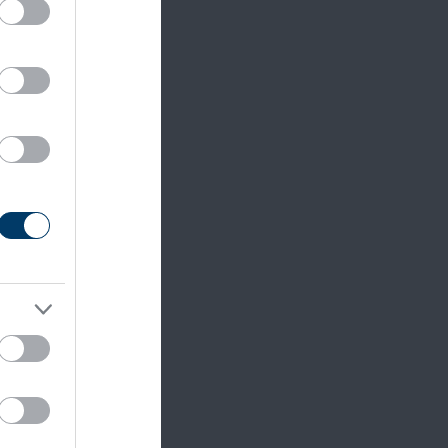
figyeli
ek
zt
i vagy
 forrás
asszal
ytiszta
megállt