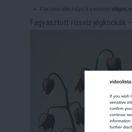
A kezelés után helyezd a növényt
világos, s
Fagyasztott rizsvíz jégkockák –
videolista
If you wish 
sensitive in
confirm you
continue se
information 
further disc