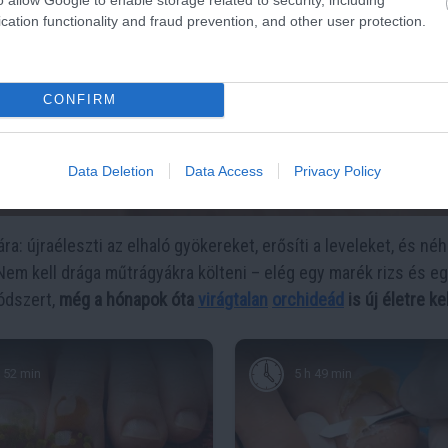
cation functionality and fraud prevention, and other user protection.
CONFIRM
Data Deletion
Data Access
Privacy Policy
a: újraéleszti az elhaló gyökereket, erősíti a leveleket, és né
 Nem kell drága műtrágyákra költeni – elég egy marék rizs és eg
ódszert,
még a hónapok óta
virágtalan
orchideád
is új életre ke
52 min
5 h 49 min