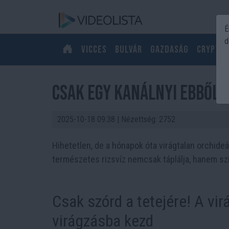
É
d
Vicces
Bulvár
Gazdaság
Crypto
Csak egy kanálnyi ebből, 
2025-10-18 09:38
| Nézettség: 2752
Hihetetlen, de a hónapok óta virágtalan orchideá
természetes rizsvíz nemcsak táplálja, hanem sz
Csak szórd a tetejére! A vir
virágzásba kezd