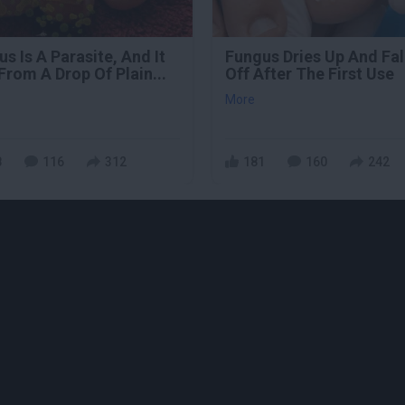
s Is A Parasite, And It
Fungus Dries Up And Fal
From A Drop Of Plain...
Off After The First Use
More
8
116
312
181
160
242