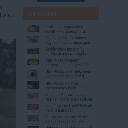
et
Legfrissebb
lhatnak.
a
Ettől lesz elképesztően
szaftos a csirkecomb: a
sörös pác a titok
3 alma és 3 tojás: ennyire
egyszerű a puha almás pite
titka
Stabilcoinos fizetés: így
alakítja át a pénz világát a
Visa, a Mastercard és a
Cukkinis tojáslepény
Western Union
serpenyőben – egyszerű és
laktató vacsora
HONOR okostelefon-kamera
vs mindennapi fotózási
igények
HONOR okostelefon
mesterséges intelligencia
funkciók, amelyek
Kiszárad Magyarország: a
megkönnyítik az életet
talajban dőlhet el a vízválság
Betiltják az air fryert? Kiderült,
mi áll a háttérben
5 görög recept, amely mellett
az egészséges étel sem
tűnik lemondásnak
Halálos veszélyt hozhat a 40