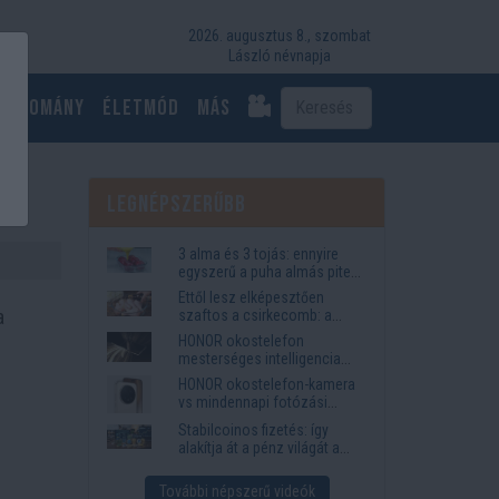
2026. augusztus 8., szombat
László névnapja
Tudomány
Életmód
más
Legnépszerűbb
3 alma és 3 tojás: ennyire
egyszerű a puha almás pite
titka
Ettől lesz elképesztően
a
szaftos a csirkecomb: a
sörös pác a titok
HONOR okostelefon
mesterséges intelligencia
funkciók, amelyek
HONOR okostelefon-kamera
megkönnyítik az életet
vs mindennapi fotózási
igények
Stabilcoinos fizetés: így
alakítja át a pénz világát a
Visa, a Mastercard és a
Western Union
További népszerű videók