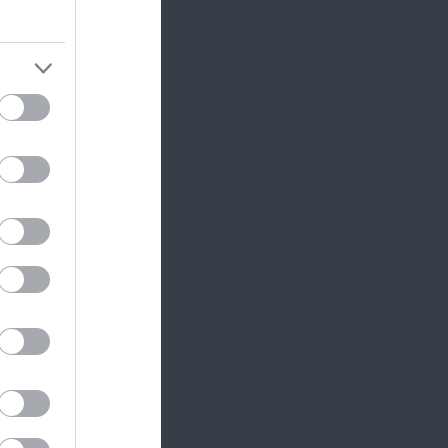
a cserép
dszer