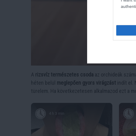
authenti
A
rizsvíz természetes csoda
az orchideák számár
héten belül
meglepően gyors virágzást
indít el.
türelem. Ha következetesen alkalmazod ezt a m
4 h 3 min