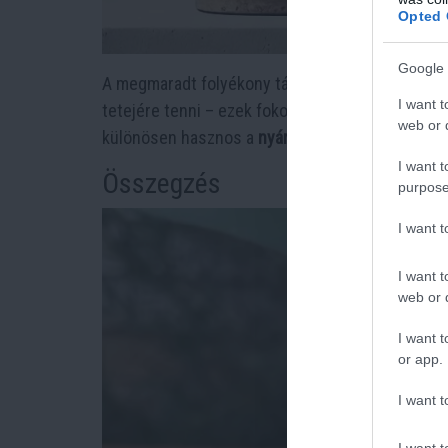
Opted 
Google 
A megmaradt folyékony tápoldat
jégkockatartób
I want t
tetejére tenni – ezek fokozatosan olvadnak el,
e
web or d
különösen hasznos a
nyári hónapokban
, amikor
I want t
Összegzés
purpose
I want 
I want t
web or d
I want t
or app.
I want t
I want t