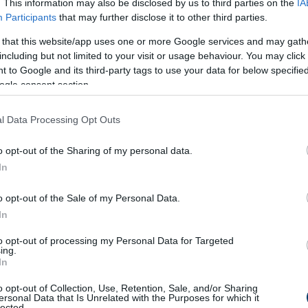
. This information may also be disclosed by us to third parties on the
IA
Participants
that may further disclose it to other third parties.
 that this website/app uses one or more Google services and may gath
including but not limited to your visit or usage behaviour. You may click 
 to Google and its third-party tags to use your data for below specifi
ogle consent section.
l Data Processing Opt Outs
o opt-out of the Sharing of my personal data.
In
o opt-out of the Sale of my Personal Data.
In
to opt-out of processing my Personal Data for Targeted
ing.
In
o opt-out of Collection, Use, Retention, Sale, and/or Sharing
ersonal Data that Is Unrelated with the Purposes for which it
lected.