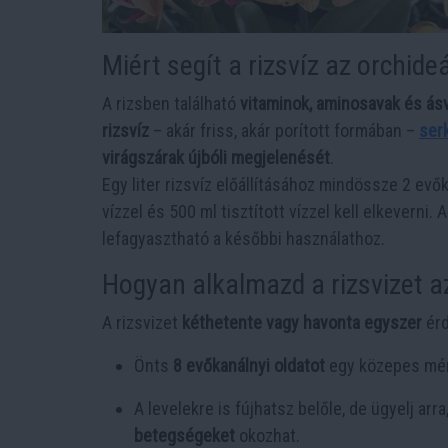
Miért segít a rizsvíz az orchid
A rizsben található
vitaminok, aminosavak és ás
rizsvíz
– akár friss, akár porított formában –
ser
virágszárak újbóli megjelenését
.
Egy liter rizsvíz előállításához mindössze 2 evők
vízzel és 500 ml tisztított vízzel kell elkeverni. 
lefagyasztható a későbbi használathoz.
Hogyan alkalmazd a rizsvizet a
A rizsvizet
kéthetente vagy havonta egyszer
érd
Önts
8 evőkanálnyi oldatot
egy közepes mér
A levelekre is fújhatsz belőle, de ügyelj arr
betegségeket
okozhat.