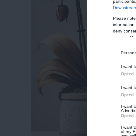
participants
Downstream 
Please note
information 
deny consent
in below Go
Persona
I want t
Opted 
I want t
Opted 
I want 
Advertis
Opted 
I want t
of my P
was col