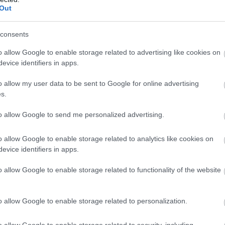
Out
consents
an lefagyasztható
. Amikor szükség van rá, elég 2-3 jégkockát 
o allow Google to enable storage related to advertising like cookies on
gyenletesen adagolva a tápanyagot
a növény számára. Ez a mó
evice identifiers in apps.
 a növény gyorsabban veszít nedvességet.
o allow my user data to be sent to Google for online advertising
s.
to allow Google to send me personalized advertising.
o allow Google to enable storage related to analytics like cookies on
evice identifiers in apps.
o allow Google to enable storage related to functionality of the website
o allow Google to enable storage related to personalization.
o allow Google to enable storage related to security, including