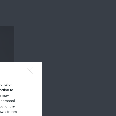
sonal or
ection to
ou may
 personal
out of the
 downstream