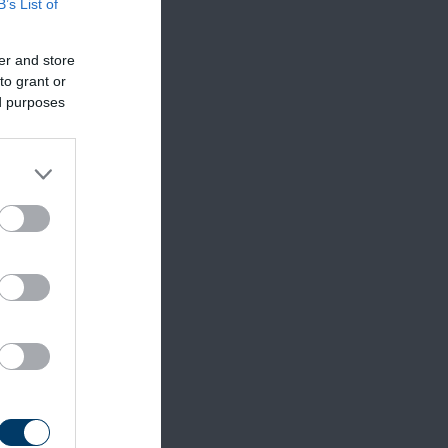
B’s List of
er and store
to grant or
ed purposes