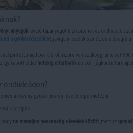
eáknak?
ványi anyagok
kiváló tápanyagot biztosítanak az orchideák szá
kenti a gyökérképződést
, javítja a levelek színét, és elősegíti a
anál pirított, majd porrá őrölt rizsre van szükség, amelyet 500 
Az így kapott oldat
hetekig eltartható
, és akár jégkocka formájáb
z orchideádon?
emes a növény gyökereire és leveleire permetezni.
etű cserépbe.
a, hogy
ne maradjon nedvesség a levelek között
, mert az
gombá