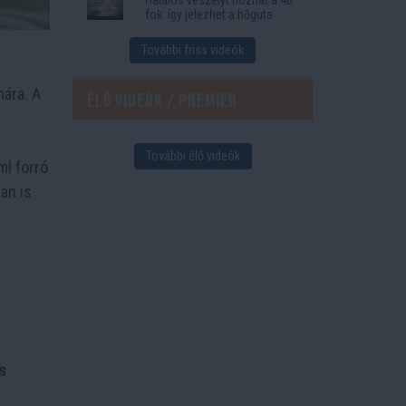
fok: így jelezhet a hőguta
További friss videók
mára. A
Élő videók / Premier
További élő videók
ml forró
an is
s