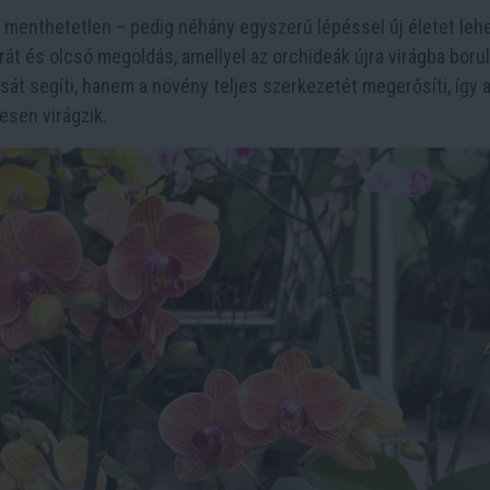
menthetetlen – pedig néhány egyszerű lépéssel új életet leh
t és olcsó megoldás, amellyel az orchideák újra virágba boru
t segíti, hanem a növény teljes szerkezetét megerősíti, így 
esen virágzik.