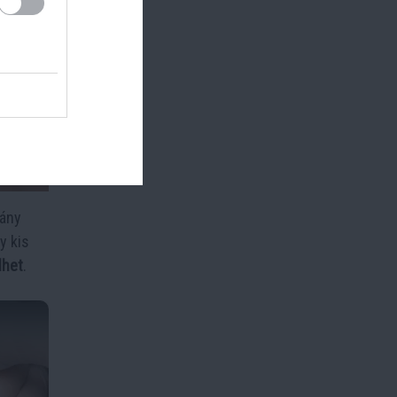
hány
y kis
lhet
.