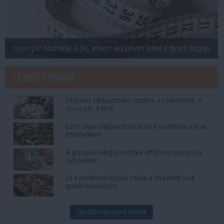
Ozempic-hisztéria: 3 ok, amiért veszélyes lehet a gyors fogyás
Legnépszerűbb
Ettől lesz elképesztően szaftos a csirkecomb: a
sörös pác a titok
Ezért olyan elképesztően puha a marhahús a kínai
éttermekben
A görögök hideg vizes titka: ettől lesz ropogós a
sült cukkini
Ez a mediterrán tepsis csirke a feta miatt lesz
igazán különleges
További népszerű videók