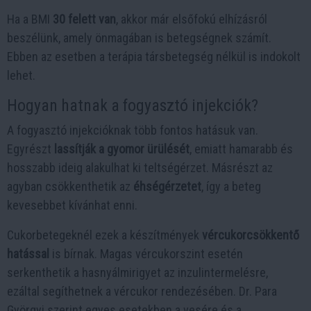
Ha a BMI
30 felett van
, akkor már elsőfokú elhízásról
beszélünk, amely önmagában is betegségnek számít.
Ebben az esetben a terápia társbetegség nélkül is indokolt
lehet.
Hogyan hatnak a fogyasztó injekciók?
A fogyasztó injekcióknak több fontos hatásuk van.
Egyrészt
lassítják a gyomor ürülését
, emiatt hamarabb és
hosszabb ideig alakulhat ki teltségérzet. Másrészt az
agyban csökkenthetik az
éhségérzetet
, így a beteg
kevesebbet kívánhat enni.
Cukorbetegeknél ezek a készítmények
vércukorcsökkentő
hatással
is bírnak. Magas vércukorszint esetén
serkenthetik a hasnyálmirigyet az inzulintermelésre,
ezáltal segíthetnek a vércukor rendezésében. Dr. Para
Györgyi szerint egyes esetekben a vesére és a