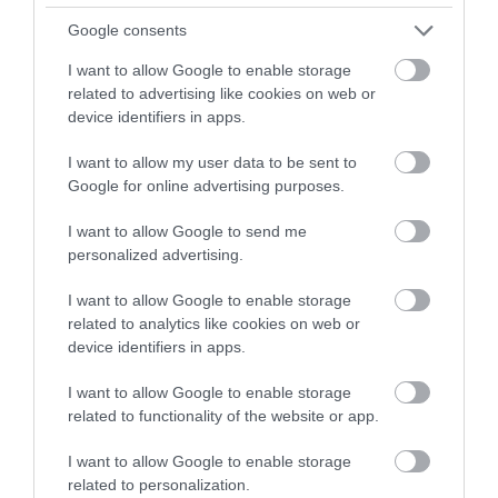
Google consents
I want to allow Google to enable storage
This Simple Trick Removes All Parasites From
Your Body!
related to advertising like cookies on web or
device identifiers in apps.
More
I want to allow my user data to be sent to
447
121
319
Google for online advertising purposes.
I want to allow Google to send me
personalized advertising.
7 h 34 min
I want to allow Google to enable storage
related to analytics like cookies on web or
device identifiers in apps.
I want to allow Google to enable storage
related to functionality of the website or app.
I want to allow Google to enable storage
related to personalization.