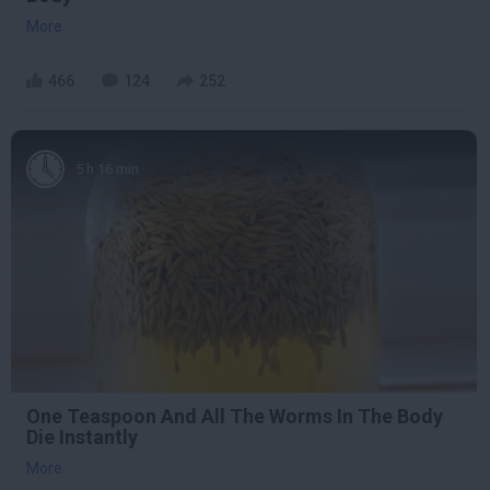
More
466
124
252
5 h 16 min
One Teaspoon And All The Worms In The Body
Die Instantly
More