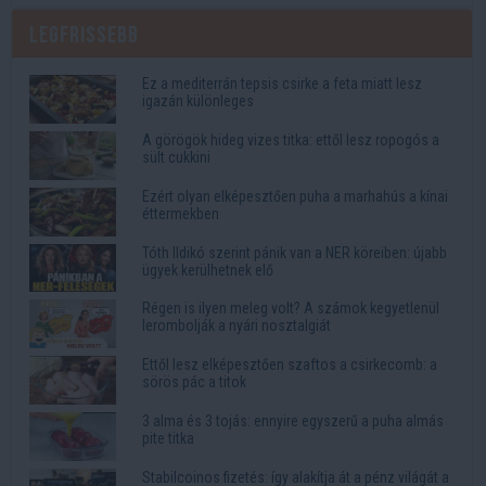
Legfrissebb
Ez a mediterrán tepsis csirke a feta miatt lesz
igazán különleges
A görögök hideg vizes titka: ettől lesz ropogós a
sült cukkini
Ezért olyan elképesztően puha a marhahús a kínai
éttermekben
Tóth Ildikó szerint pánik van a NER köreiben: újabb
ügyek kerülhetnek elő
Régen is ilyen meleg volt? A számok kegyetlenül
lerombolják a nyári nosztalgiát
Ettől lesz elképesztően szaftos a csirkecomb: a
sörös pác a titok
3 alma és 3 tojás: ennyire egyszerű a puha almás
pite titka
Stabilcoinos fizetés: így alakítja át a pénz világát a