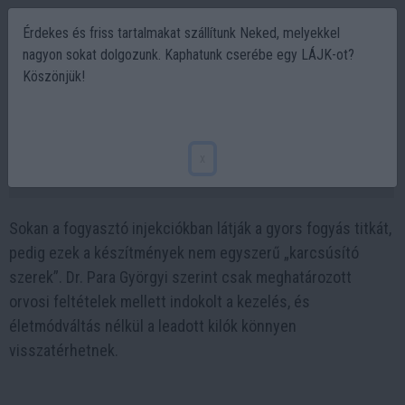
Érdekes és friss tartalmakat szállítunk Neked, melyekkel
nagyon sokat dolgozunk. Kaphatunk cserébe egy LÁJK-ot?
Köszönjük!
Dr. Para Györgyi Fogyasztó injekciók: gyors
fogyás vagy veszélyes tévhit?
x
2026-06-12 11:41
Sokan a fogyasztó injekciókban látják a gyors fogyás titkát,
pedig ezek a készítmények nem egyszerű „karcsúsító
szerek”. Dr. Para Györgyi szerint csak meghatározott
orvosi feltételek mellett indokolt a kezelés, és
életmódváltás nélkül a leadott kilók könnyen
visszatérhetnek.