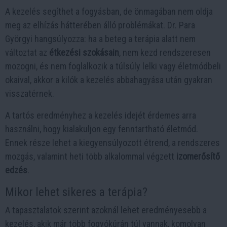
A kezelés segíthet a fogyásban, de önmagában nem oldja
meg az elhízás hátterében álló problémákat. Dr. Para
Györgyi hangsúlyozza: ha a beteg a terápia alatt nem
változtat az
étkezési szokásain
, nem kezd rendszeresen
mozogni, és nem foglalkozik a túlsúly lelki vagy életmódbeli
okaival, akkor a kilók a kezelés abbahagyása után gyakran
visszatérnek.
A tartós eredményhez a kezelés idejét érdemes arra
használni, hogy kialakuljon egy fenntartható életmód.
Ennek része lehet a kiegyensúlyozott étrend, a rendszeres
mozgás, valamint heti több alkalommal végzett
izomerősítő
edzés
.
Mikor lehet sikeres a terápia?
A tapasztalatok szerint azoknál lehet eredményesebb a
kezelés, akik már több fogyókúrán túl vannak, komolyan