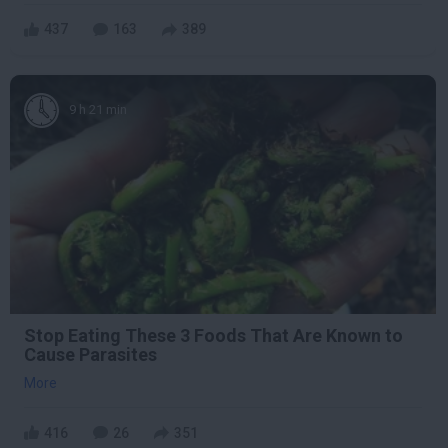
437
163
389
9 h 21 min
Stop Eating These 3 Foods That Are Known to
Cause Parasites
More
416
26
351