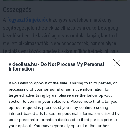
Összegzés
A
fogyasztó injekciók
bizonyos esetekben hatékony
segítséget jelenthetnek az elhízás és a cukorbetegség
kezelésében, de kizárólag orvosi indok alapján, kontroll
mellett alkalmazhatók. Nem csodaszerek, hanem olyan
terápiás eszközök, amelyek akkor működhetnek jól, ha a
beteg közben életmódot is vált. A tartós fogyás alapja
videolista.hu -
Do Not Process My Personal
továbbra is a tudatos táplálkozás, a rendszeres mozgás és
Information
a probléma valódi okainak kezelése.
If you wish to opt-out of the sale, sharing to third parties, or
processing of your personal or sensitive information for
targeted advertising by us, please use the below opt-out
5 h 11 min
section to confirm your selection. Please note that after your
opt-out request is processed you may continue seeing
interest-based ads based on personal information utilized by
us or personal information disclosed to third parties prior to
your opt-out. You may separately opt-out of the further