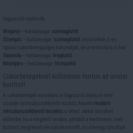
fogyasztó injekciók:
Wegovy
– hatóanyaga:
szemaglutid
Ozempic
– hatóanyaga:
szemaglutid
, elsősorban 2-es
típusú cukorbetegségre használják, de a testsúlyra is hat
Saxenda
– hatóanyaga:
liraglutid
Mounjaro
– hatóanyaga:
tirzepatid
Cukorbetegeknél különösen fontos az orvosi
kontroll
A cukorbetegek esetében a fogyasztó injekció nem
csupán testsúlycsökkentő eszköz, hanem
modern
vércukorcsökkentő kezelés
is lehet. Akkor kerülhet
előtérbe, ha a meglévő terápia, például a metformin, nem
biztosít megfelelő vércukorkontrollt, és a beteg túlsúllyal