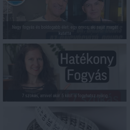
Nagy fogyás és boldogabb élet: egy orvos, aki saját magát
kutatta
7 szokás, amivel akár 5 kilót is fogyhatsz nyárig