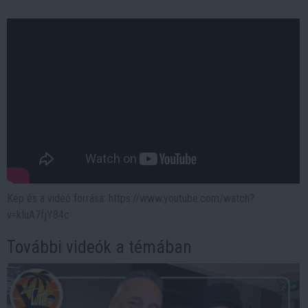
Kép és a videó forrása: https://www.youtube.com/watch?
v=kIuA7fjY84c
További videók a témában