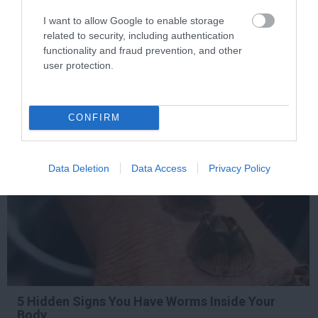
Fungus Dries Up And Falls Off After The First
I want to allow Google to enable storage
Use
related to security, including authentication
More
functionality and fraud prevention, and other
user protection.
432
25
123
CONFIRM
10 h 23 min
Data Deletion
Data Access
Privacy Policy
5 Hidden Signs You Have Worms Inside Your
Body