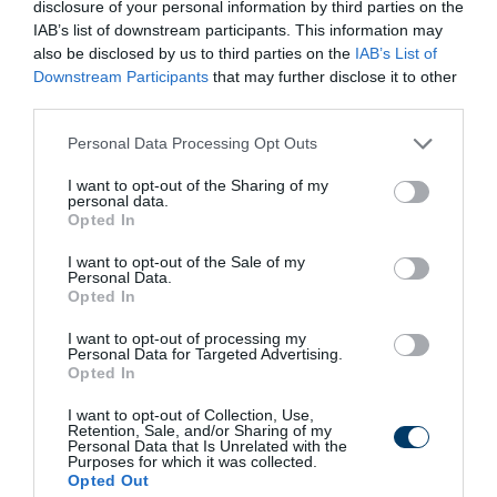
disclosure of your personal information by third parties on the
IAB’s list of downstream participants. This information may
also be disclosed by us to third parties on the
IAB’s List of
Downstream Participants
that may further disclose it to other
third parties.
Fungus Is A Parasite, And It Dies From A Drop Of
Please note that this website/app uses one or more Google
Plain...
Personal Data Processing Opt Outs
services and may gather and store information including but
More
not limited to your visit or usage behaviour. You may click to
I want to opt-out of the Sharing of my
personal data.
grant or deny consent to Google and its third-party tags to
Opted In
492
155
189
use your data for below specified purposes in below Google
consent section.
I want to opt-out of the Sale of my
Personal Data.
Opted In
1 h 54 min
I want to opt-out of processing my
Personal Data for Targeted Advertising.
Opted In
I want to opt-out of Collection, Use,
Retention, Sale, and/or Sharing of my
Personal Data that Is Unrelated with the
Purposes for which it was collected.
Opted Out