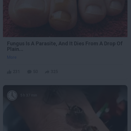
Fungus Is A Parasite, And It Dies From A Drop Of
Plain...
More
231
50
325
5 h 37 min