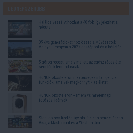
Legnépszerűbb
Halálos veszélyt hozhat a 40 fok: így jelezhet a
hőguta
35 éve generációkat hoz össze a Művészetek
Völgye – megvan a 2027-es időpont és a bérletár
5 görög recept, amely mellett az egészséges étel
sem tűnik lemondásnak
HONOR okostelefon mesterséges intelligencia
funkciók, amelyek megkönnyítik az életet
HONOR okostelefon-kamera vs mindennapi
fotózási igények
Stabilcoinos fizetés: így alakítja át a pénz világát a
Visa, a Mastercard és a Western Union