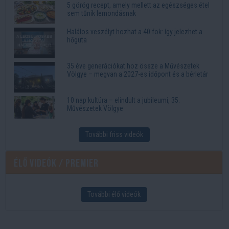
5 görög recept, amely mellett az egészséges étel
sem tűnik lemondásnak
Halálos veszélyt hozhat a 40 fok: így jelezhet a
hőguta
35 éve generációkat hoz össze a Művészetek
Völgye – megvan a 2027-es időpont és a bérletár
10 nap kultúra – elindult a jubileumi, 35.
Művészetek Völgye
További friss videók
Élő videók / Premier
További élő videók