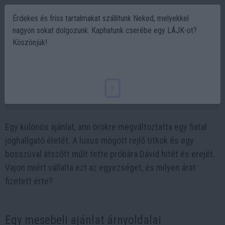
Érdekes és friss tartalmakat szállítunk Neked, melyekkel
nagyon sokat dolgozunk. Kaphatunk cserébe egy LÁJK-ot?
Köszönjük!
Egy döntés, ami milliomossá tett: Dávid
története és a sötét titkok
x
2025-01-26 21:14
Egy különös ajánlat, ami örökre megváltoztatta egy fiatal
joghallgató életét. A luxus mögött rejlő titkok és egy
bosszúval átszőtt múlt tette próbára Dávid hitét és erejét.
Vajon miért vállalta ezt az egyezséget, és milyen árat
fizetett érte?
Egy mesebeli ajánlat árnyoldalai