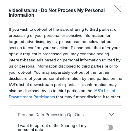
videolista.hu -
Do Not Process My Personal
Information
Fungus Dries Up And Falls Off After The First
Use
If you wish to opt-out of the sale, sharing to third parties, or
More
processing of your personal or sensitive information for
targeted advertising by us, please use the below opt-out
199
200
152
section to confirm your selection. Please note that after your
opt-out request is processed you may continue seeing
interest-based ads based on personal information utilized by
us or personal information disclosed to third parties prior to
6 h 13 min
your opt-out. You may separately opt-out of the further
disclosure of your personal information by third parties on the
IAB’s list of downstream participants. This information may
also be disclosed by us to third parties on the
IAB’s List of
Downstream Participants
that may further disclose it to other
third parties.
Please note that this website/app uses one or more Google
Personal Data Processing Opt Outs
services and may gather and store information including but
not limited to your visit or usage behaviour. You may click to
I want to opt-out of the Sharing of my
personal data.