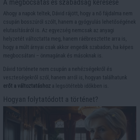
A megbocsátás és szabadság keresése
Ahogy a napok teltek, Dávid rájött, hogy a nő fájdalma nem
csupán bosszúról szólt, hanem a gyógyulás lehetőségének
elutasításáról is. Az egyezség nemcsak az anyagi
helyzetét változtatta meg, hanem ráébresztette arra is,
hogy a múlt árnyai csak akkor engedik szabadon, ha képes
megbocsátani – önmagának és másoknak is.
Dávid története nem csupán a nehézségekről és
veszteségekről szól, hanem arról is, hogyan találhatunk
erőt a változtatáshoz
a legsötétebb időkben is.
Hogyan folytatódott a történet?