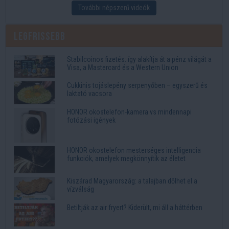
További népszerű videók
Legfrissebb
Stabilcoinos fizetés: így alakítja át a pénz világát a
Visa, a Mastercard és a Western Union
Cukkinis tojáslepény serpenyőben – egyszerű és
laktató vacsora
HONOR okostelefon-kamera vs mindennapi
fotózási igények
HONOR okostelefon mesterséges intelligencia
funkciók, amelyek megkönnyítik az életet
Kiszárad Magyarország: a talajban dőlhet el a
vízválság
Betiltják az air fryert? Kiderült, mi áll a háttérben