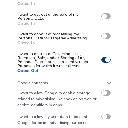
grant or deny consent to Google and its third-party tags to
Opted In
This Simple Trick Removes All Parasites From
use your data for below specified purposes in below Google
Your Body!
consent section.
I want to opt-out of the Sale of my
More
Personal Data.
Opted In
322
133
151
I want to opt-out of processing my
Personal Data for Targeted Advertising.
Opted In
I want to opt-out of Collection, Use,
2 h 41 min
Retention, Sale, and/or Sharing of my
Personal Data that Is Unrelated with the
Purposes for which it was collected.
Opted Out
Google consents
I want to allow Google to enable storage
related to advertising like cookies on web or
device identifiers in apps.
I want to allow my user data to be sent to
Stop Eating These 3 Foods That Are Known to
Google for online advertising purposes.
Cause Parasites