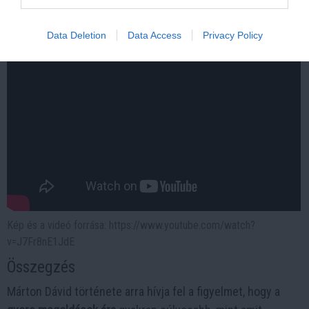
397
133
99
Data Deletion
Data Access
Privacy Policy
Kép és a videó forrása: https://www.youtube.com/watch?
v=J7Fr8nE1JdE
Összegzés
Márton Dávid története arra hívja fel a figyelmet, hogy a