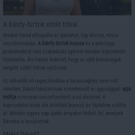
A Bánfy-birtok sötét titkai
Amikor Dávid elfogadta az ajánlatot, úgy érezte, nincs
veszítenivalója.
A Bánfy-birtok luxusa
és a pénzügyi
problémáktól való szabadulás ígérete minden képzeletét
felülmúlta. Ám hamar kiderült, hogy az idilli külsőségek
mögött sötét titkok rejtőznek.
Az idősebb nő ragaszkodása a házassághoz nem volt
véletlen. Dávid fokozatosan szembesült az igazsággal:
apja
múltja
szorosan összefonódott a nő életével. A
kapcsolatot évek óta érlelődő bosszú és fájdalom szőtte
át. Minden egyes nap újabb árnyakat fedett fel, amelyek
Dávidra is lesújtottak.
Miért Dávid?