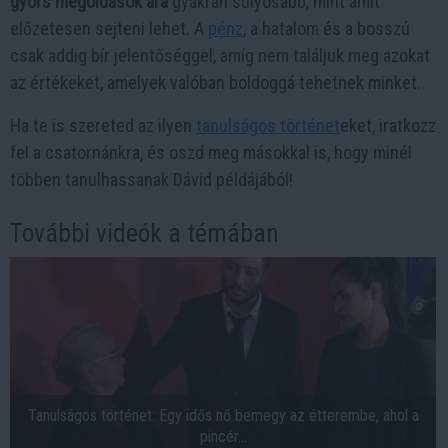
gyors megoldások ára
gyakran súlyosabb, mint amit
előzetesen sejteni lehet. A
pénz
, a hatalom és a bosszú
csak addig bír jelentőséggel, amíg nem találjuk meg azokat
az értékeket, amelyek valóban boldoggá tehetnek minket.
Ha te is szereted az ilyen
tanulságos történet
eket, iratkozz
fel a csatornánkra, és oszd meg másokkal is, hogy minél
többen tanulhassanak Dávid példájából!
További videók a témában
Tanulságos történet: Egy idős nő bemegy az étterembe, ahol a
pincér...