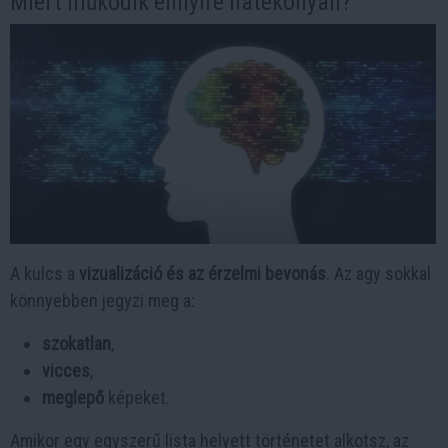
Miért működik ennyire hatékonyan?
A kulcs a
vizualizáció és az érzelmi bevonás
. Az agy sokkal
könnyebben jegyzi meg a:
szokatlan
,
vicces
,
meglepő
képeket.
Amikor egy egyszerű lista helyett történetet alkotsz, az