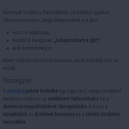
Nemcsak listákhoz használható. Ha például gyakran
elbizonytalanodsz, hogy lekapcsoltad-e a gázt:
nézz rá tudatosan,
mondd ki hangosan:
„Lekapcsoltam a gázt”
,
akár érintsd meg is.
Minél több érzékszervet bevonsz, annál erősebb lesz az
emlék.
Összegzés
A
memória
palota technika
egy egyszerű, mégis rendkívül
hatékony módszer az
emlékezet fejlesztésére
és a
demencia megelőzésének támogatására
. A kulcs a
vizualizáció
, az
érzelmek bevonása
és a
térbeli struktúra
használata
.