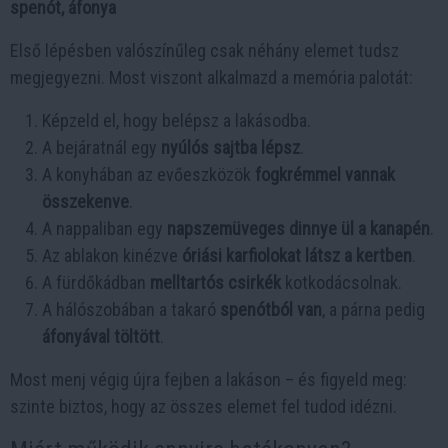
spenót, áfonya
Első lépésben valószínűleg csak néhány elemet tudsz
megjegyezni. Most viszont alkalmazd a memória palotát:
Képzeld el, hogy belépsz a lakásodba.
A bejáratnál egy
nyúlós sajtba lépsz
.
A konyhában az evőeszközök
fogkrémmel vannak
összekenve
.
A nappaliban egy
napszemüveges dinnye ül a kanapén
.
Az ablakon kinézve
óriási karfiolokat látsz a kertben
.
A fürdőkádban
melltartós csirkék
kotkodácsolnak.
A hálószobában a takaró
spenótból van
, a párna pedig
áfonyával töltött
.
Most menj végig újra fejben a lakáson – és figyeld meg:
szinte biztos, hogy az összes elemet fel tudod idézni.