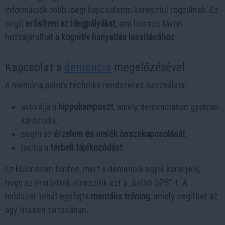
információk több idegi kapcsolaton keresztül rögzülnek. Ez
segít
erősíteni az idegpályákat
, ami hosszú távon
hozzájárulhat a
kognitív hanyatlás lassításához
.
Kapcsolat a
demencia
megelőzésével
A memória palota technika rendszeres használata:
aktiválja a
hippokampuszt
, amely demenciában gyakran
károsodik,
segíti az
érzelem és emlék összekapcsolását
,
javítja a
térbeli tájékozódást
.
Ez különösen fontos, mert a demencia egyik korai jele,
hogy az érintettek elveszítik ezt a „belső GPS”-t. A
módszer tehát egyfajta
mentális tréning
, amely segíthet az
agy frissen tartásában.