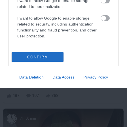
I want to allow Google to enable storage
9 h 19 min
related to personalization.
I want to allow Google to enable storage
related to security, including authentication
functionality and fraud prevention, and other
user protection.
CONFIRM
Stop Eating These 3 Foods That Are Known to
Cause Parasites
Data Deletion
Data Access
Privacy Policy
More
487
107
388
7 h 50 min