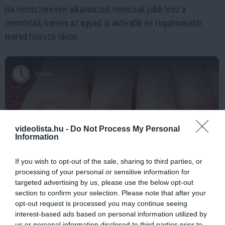
Ha rendszeresen alkalmazod, nemcsak jobb lesz a
memóriád, hanem az agyad is aktívabb és rugalmasabb
marad hosszú távon.
29 min
videolista.hu -
Do Not Process My Personal
Information
If you wish to opt-out of the sale, sharing to third parties, or
processing of your personal or sensitive information for
targeted advertising by us, please use the below opt-out
Fungus Is A Parasite, And It Dies From A Drop Of
section to confirm your selection. Please note that after your
Plain...
opt-out request is processed you may continue seeing
More
interest-based ads based on personal information utilized by
us or personal information disclosed to third parties prior to