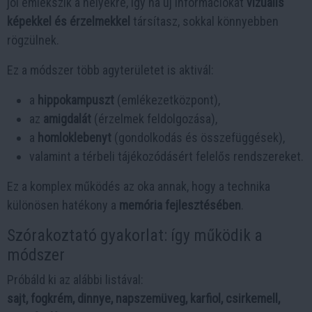
jól emlékszik a helyekre, így ha új információkat
vizuális
képekkel és érzelmekkel
társítasz, sokkal könnyebben
rögzülnek.
Ez a módszer több agyterületet is aktivál:
a
hippokampuszt
(emlékezetközpont),
az
amigdalát
(érzelmek feldolgozása),
a
homloklebenyt
(gondolkodás és összefüggések),
valamint a térbeli tájékozódásért felelős rendszereket.
Ez a komplex működés az oka annak, hogy a technika
különösen hatékony a
memória fejlesztésében
.
Szórakoztató gyakorlat: így működik a
módszer
Próbáld ki az alábbi listával:
sajt, fogkrém, dinnye, napszemüveg, karfiol, csirkemell,