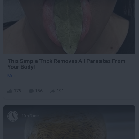
This Simple Trick Removes All Parasites From
Your Body!
More
175
156
191
10 h 9 min