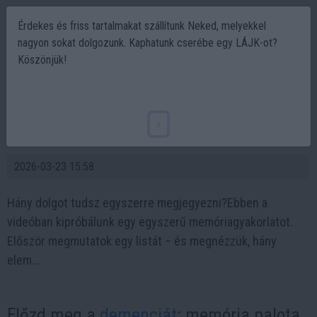
Érdekes és friss tartalmakat szállítunk Neked, melyekkel
nagyon sokat dolgozunk. Kaphatunk cserébe egy LÁJK-ot?
Köszönjük!
Előzd meg a demenciát! Memóriapalota
technika (+szórakoztató gyakorlat) The
x
Memory Palace Technique
2026-03-23 15:58
Hány dolgot tudsz egyszerre megjegyezni?Ebben a
videóban kipróbálunk egy egyszerű memóriagyakorlatot.
Először megmutatok egy listát – és megnézzük, hány
elem...
Előzd meg a
demenciát
: memória palota