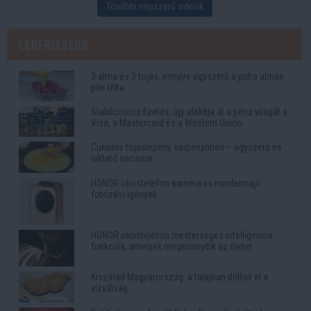
További népszerű videók
Legfrissebb
3 alma és 3 tojás: ennyire egyszerű a puha almás
pite titka
Stabilcoinos fizetés: így alakítja át a pénz világát a
Visa, a Mastercard és a Western Union
Cukkinis tojáslepény serpenyőben – egyszerű és
laktató vacsora
HONOR okostelefon-kamera vs mindennapi
fotózási igények
HONOR okostelefon mesterséges intelligencia
funkciók, amelyek megkönnyítik az életet
Kiszárad Magyarország: a talajban dőlhet el a
vízválság