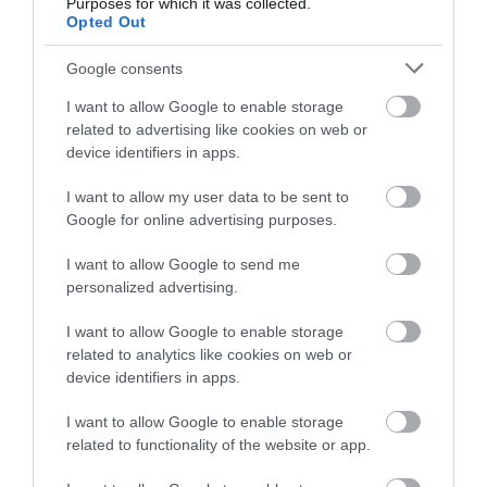
Purposes for which it was collected.
Opted Out
7 h 38 min
Google consents
I want to allow Google to enable storage
related to advertising like cookies on web or
device identifiers in apps.
I want to allow my user data to be sent to
Google for online advertising purposes.
I want to allow Google to send me
personalized advertising.
Fungus Dries Up And Falls Off After The First
Use
I want to allow Google to enable storage
related to analytics like cookies on web or
More
device identifiers in apps.
332
148
110
I want to allow Google to enable storage
related to functionality of the website or app.