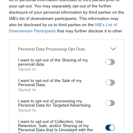
your opt-out. You may separately opt-out of the further
353
151
197
disclosure of your personal information by third parties on the
IAB’s list of downstream participants. This information may
also be disclosed by us to third parties on the
IAB’s List of
3 h 48 min
Downstream Participants
that may further disclose it to other
third parties.
Please note that this website/app uses one or more Google
Personal Data Processing Opt Outs
services and may gather and store information including but
not limited to your visit or usage behaviour. You may click to
I want to opt-out of the Sharing of my
personal data.
grant or deny consent to Google and its third-party tags to
Opted In
use your data for below specified purposes in below Google
consent section.
I want to opt-out of the Sale of my
Personal Data.
Opted In
5 Hidden Signs You Have Worms Inside Your
I want to opt-out of processing my
Body
Personal Data for Targeted Advertising.
Opted In
More
I want to opt-out of Collection, Use,
Retention, Sale, and/or Sharing of my
471
110
138
Personal Data that Is Unrelated with the