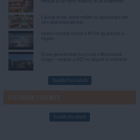
Betiltják az air fryert? Kiderült, mi áll a háttérben
5 görög recept, amely mellett az egészséges étel
sem tűnik lemondásnak
Halálos veszélyt hozhat a 40 fok: így jelezhet a
hőguta
35 éve generációkat hoz össze a Művészetek
Völgye – megvan a 2027-es időpont és a bérletár
További friss videók
Élő videók / Premier
További élő videók