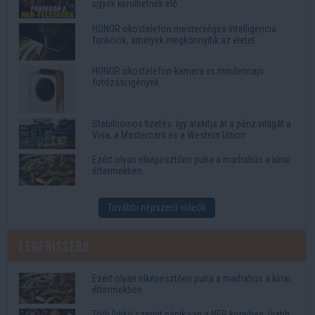
ügyek kerülhetnek elő
HONOR okostelefon mesterséges intelligencia
funkciók, amelyek megkönnyítik az életet
HONOR okostelefon-kamera vs mindennapi
fotózási igények
Stabilcoinos fizetés: így alakítja át a pénz világát a
Visa, a Mastercard és a Western Union
Ezért olyan elképesztően puha a marhahús a kínai
éttermekben
További népszerű videók
Legfrissebb
Ezért olyan elképesztően puha a marhahús a kínai
éttermekben
Tóth Ildikó szerint pánik van a NER köreiben: újabb