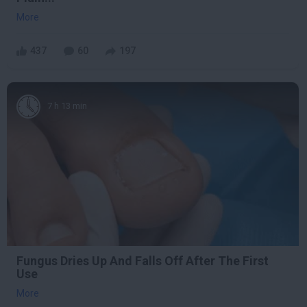
More
437
60
197
7 h 13 min
Fungus Dries Up And Falls Off After The First
Use
More