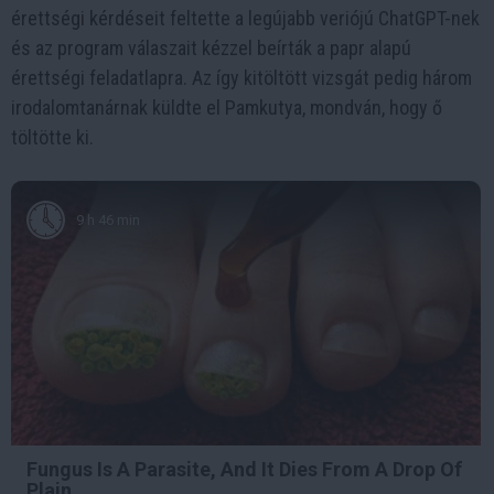
érettségi kérdéseit feltette a legújabb veriójú ChatGPT-nek
és az program válaszait kézzel beírták a papr alapú
érettségi feladatlapra. Az így kitöltött vizsgát pedig három
irodalomtanárnak küldte el Pamkutya, mondván, hogy ő
töltötte ki.
9 h 46 min
Fungus Is A Parasite, And It Dies From A Drop Of
Plain...