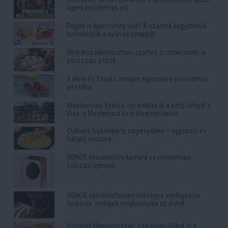
ügyek kerülhetnek elő
Régen is ilyen meleg volt? A számok kegyetlenül
lerombolják a nyári nosztalgiát
Ettől lesz elképesztően szaftos a csirkecomb: a
sörös pác a titok
3 alma és 3 tojás: ennyire egyszerű a puha almás
pite titka
Stabilcoinos fizetés: így alakítja át a pénz világát a
Visa, a Mastercard és a Western Union
Cukkinis tojáslepény serpenyőben – egyszerű és
laktató vacsora
HONOR okostelefon-kamera vs mindennapi
fotózási igények
HONOR okostelefon mesterséges intelligencia
funkciók, amelyek megkönnyítik az életet
Kiszárad Magyarország: a talajban dőlhet el a