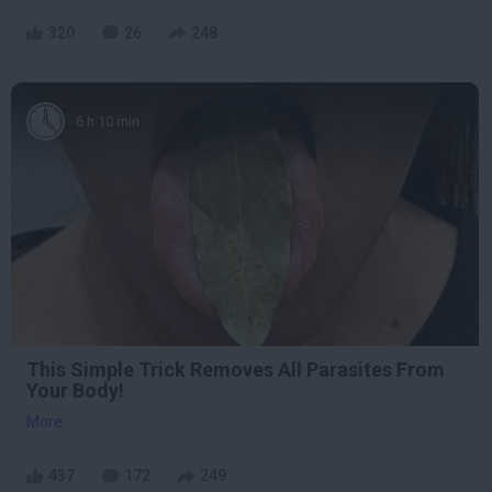
320
26
248
6 h 10 min
This Simple Trick Removes All Parasites From
Your Body!
More
437
172
249