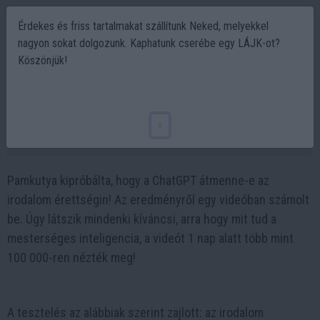
Érdekes és friss tartalmakat szállítunk Neked, melyekkel
nagyon sokat dolgozunk. Kaphatunk cserébe egy LÁJK-ot?
Köszönjük!
Érettségizik irodalomból a MESTERSÉGES
INTELLIGENCIA! Milyen jegyet érdemel?
x
2023-05-12 16:56
Pamkutya kipróbálta, hogy a ChatGPT átmenne-e az
irodalom érettségin! Az eredményről egy videóban számolt
be. Úgy látszik mindenki kíváncsi, arra hogy mit tud a
mesterséges inteligencia, a videót 1 nap alatt több mint
100 000-ren nézték meg!
A tesztelés az alábbiak szerint zajlott: az irodalom