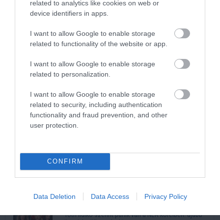
related to analytics like cookies on web or
device identifiers in apps.
I want to allow Google to enable storage
related to functionality of the website or app.
I want to allow Google to enable storage
related to personalization.
Kép és a videó forrása: https://www.youtube.com/watch?
v=wX5zaAzigzw
I want to allow Google to enable storage
related to security, including authentication
Legnépszerűbb
functionality and fraud prevention, and other
user protection.
3 alma és 3 tojás: ennyire egyszerű a puha almás
pite titka
CONFIRM
Ettől lesz elképesztően szaftos a csirkecomb: a
sörös pác a titok
Régen is ilyen meleg volt? A számok kegyetlenül
Data Deletion
Data Access
Privacy Policy
lerombolják a nyári nosztalgiát
Tóth Ildikó szerint pánik van a NER köreiben: újabb