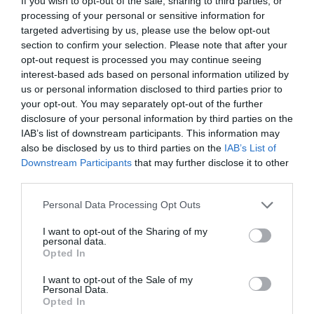
If you wish to opt-out of the sale, sharing to third parties, or
processing of your personal or sensitive information for
1 h 25 min
targeted advertising by us, please use the below opt-out
section to confirm your selection. Please note that after your
opt-out request is processed you may continue seeing
interest-based ads based on personal information utilized by
us or personal information disclosed to third parties prior to
your opt-out. You may separately opt-out of the further
disclosure of your personal information by third parties on the
IAB’s list of downstream participants. This information may
also be disclosed by us to third parties on the
IAB’s List of
Downstream Participants
that may further disclose it to other
One Teaspoon And All The Worms In The Body
third parties.
Die Instantly
Please note that this website/app uses one or more Google
Personal Data Processing Opt Outs
More
services and may gather and store information including but
not limited to your visit or usage behaviour. You may click to
I want to opt-out of the Sharing of my
personal data.
232
74
355
grant or deny consent to Google and its third-party tags to
Opted In
use your data for below specified purposes in below Google
consent section.
I want to opt-out of the Sale of my
Personal Data.
1 h 29 min
Opted In