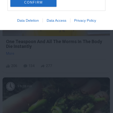
CONFIRM
Data Deletion
Data Access
Privacy Policy
One Teaspoon And All The Worms In The Body
Die Instantly
More
206
134
277
9 h 28 min