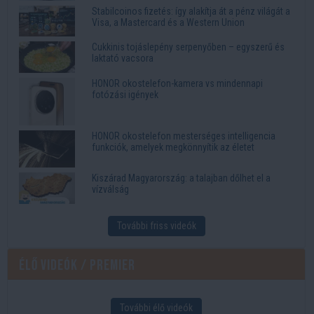
Stabilcoinos fizetés: így alakítja át a pénz világát a
Visa, a Mastercard és a Western Union
Cukkinis tojáslepény serpenyőben – egyszerű és
laktató vacsora
HONOR okostelefon-kamera vs mindennapi
fotózási igények
HONOR okostelefon mesterséges intelligencia
funkciók, amelyek megkönnyítik az életet
Kiszárad Magyarország: a talajban dőlhet el a
vízválság
További friss videók
Élő videók / Premier
További élő videók