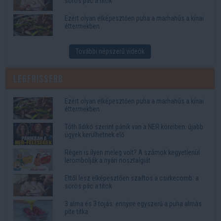
sörös pác a titok
Ezért olyan elképesztően puha a marhahús a kínai
éttermekben
További népszerű videók
Legfrissebb
Ezért olyan elképesztően puha a marhahús a kínai
éttermekben
Tóth Ildikó szerint pánik van a NER köreiben: újabb
ügyek kerülhetnek elő
Régen is ilyen meleg volt? A számok kegyetlenül
lerombolják a nyári nosztalgiát
Ettől lesz elképesztően szaftos a csirkecomb: a
sörös pác a titok
3 alma és 3 tojás: ennyire egyszerű a puha almás
pite titka