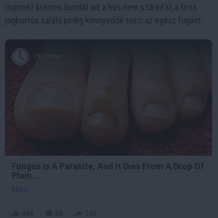
majonéz krémes bundát ad, a hús nem szárad ki, a friss
joghurtos saláta pedig könnyeddé teszi az egész fogást.
7 h 27 min
Fungus Is A Parasite, And It Dies From A Drop Of
Plain...
More
484
68
145