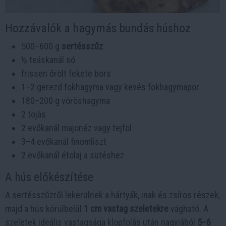
Hozzávalók a hagymás bundás húshoz
500–600 g
sertésszűz
½ teáskanál só
frissen őrölt fekete bors
1–2 gerezd fokhagyma vagy kevés fokhagymapor
180–200 g vöröshagyma
2 tojás
2 evőkanál majonéz vagy tejföl
3–4 evőkanál finomliszt
2 evőkanál étolaj a sütéshez
A hús előkészítése
A sertésszűzről lekerülnek a hártyák, inak és zsíros részek,
majd a hús körülbelül
1 cm vastag szeletekre
vágható. A
szeletek ideális vastagsága klopfolás után nagyjából
5–6