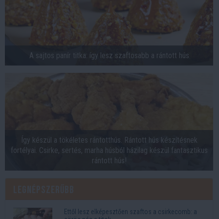
A sajtos panír titka: így lesz szaftosabb a rántott hús
Így készül a tökéletes rántotthús. Rántott hús készítésnek
fortélyai. Csirke, sertés, marha húsból házilag készül fantasztikus
rántott hús!
Legnépszerűbb
Ettől lesz elképesztően szaftos a csirkecomb: a