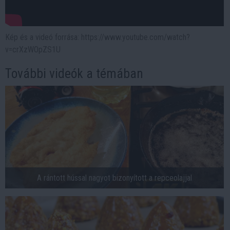
Kép és a videó forrása: https://www.youtube.com/watch?
v=crXzWOpZS1U
További videók a témában
A rántott hússal nagyot bizonyított a repceolajjal