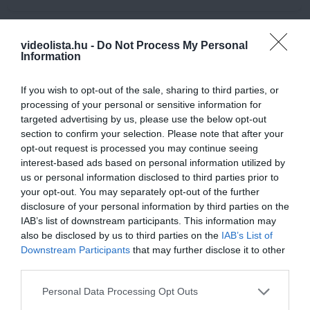
videolista.hu -
Do Not Process My Personal
9 h 52 min
Information
If you wish to opt-out of the sale, sharing to third parties, or
processing of your personal or sensitive information for
targeted advertising by us, please use the below opt-out
section to confirm your selection. Please note that after your
opt-out request is processed you may continue seeing
interest-based ads based on personal information utilized by
us or personal information disclosed to third parties prior to
your opt-out. You may separately opt-out of the further
This Simple Trick Removes All Parasites From
disclosure of your personal information by third parties on the
Your Body!
IAB’s list of downstream participants. This information may
also be disclosed by us to third parties on the
IAB’s List of
More
Downstream Participants
that may further disclose it to other
third parties.
339
91
271
Please note that this website/app uses one or more Google
Personal Data Processing Opt Outs
services and may gather and store information including but