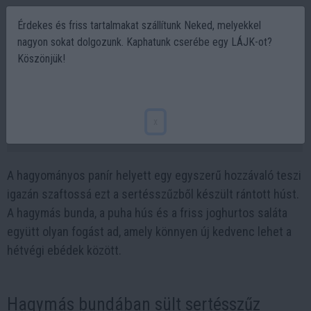
Érdekes és friss tartalmakat szállítunk Neked, melyekkel
nagyon sokat dolgozunk. Kaphatunk cserébe egy LÁJK-ot?
Köszönjük!
Ettől lesz szaftosabb a rántott hús, mint
a megszokott panírban
x
2026-06-04 16:09
A hagyományos panír helyett egy egyszerű hozzávaló teszi
igazán szaftossá ezt a sertésszűzből készült rántott húst.
A hagymás bunda, a puha hús és a friss joghurtos saláta
együtt olyan fogást ad, amely könnyen új kedvenc lehet a
hétvégi ebédek között.
Hagymás bundában sült sertésszűz