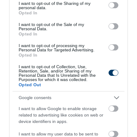
not limited to your visit or usage behaviour. You may click to
I want to opt-out of the Sharing of my
personal data.
26 min
grant or deny consent to Google and its third-party tags to
Opted In
use your data for below specified purposes in below Google
consent section.
I want to opt-out of the Sale of my
Personal Data.
Opted In
I want to opt-out of processing my
Personal Data for Targeted Advertising.
Opted In
I want to opt-out of Collection, Use,
Retention, Sale, and/or Sharing of my
Personal Data that Is Unrelated with the
Fungus Dries Up And Falls Off After The First
Purposes for which it was collected.
Use
Opted Out
More
Google consents
295
151
288
I want to allow Google to enable storage
related to advertising like cookies on web or
device identifiers in apps.
11 h 39 min
I want to allow my user data to be sent to