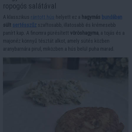
ropogós salátával
A klasszikus
rántott hús
helyett ez a
hagymás
bundában
sült
sertésszűz
szaftosabb, illatosabb és krémesebb
panírt kap. A finomra pürésített
vöröshagyma
, a tojás és a
majonéz könnyű tésztát alkot, amely sütés közben
aranybarnára pirul, miközben a hús belül puha marad.