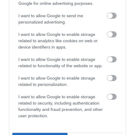
Google for online advertising purposes.
I want to allow Google to send me
personalized advertising.
I want to allow Google to enable storage
related to analytics like cookies on web or
device identifiers in apps.
I want to allow Google to enable storage
5 Hidden Signs You Have Worms Inside Your
related to functionality of the website or app.
Body
More
I want to allow Google to enable storage
related to personalization.
153
35
216
I want to allow Google to enable storage
related to security, including authentication
functionality and fraud prevention, and other
user protection.
5 h 16 min