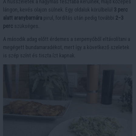
A hússzeletek a hagymás tésztába kerülnek, majd közepes
lángon, kevés olajon sülnek. Egy oldaluk körülbelül
3 perc
alatt aranybarnára
pirul, fordítás után pedig további
2–3
perc
szükséges.
A második adag előtt érdemes a serpenyőből eltávolítani a
megégett bundamaradékot, mert így a következő szeletek
is szép színt és tiszta ízt kapnak.