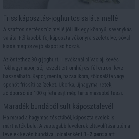
Friss káposztás-joghurtos saláta mellé
A szaftos sertésszűz mellé jól illik egy könnyű, savanykás
saláta. Fél kisebb fej káposzta vékonyra szeletelve, sóval
kissé megtörve jó alapot ad hozzá.
Az öntethez 80 g joghurt, 1 evőkanál olívaolaj, kevés
fokhagymapor, só, reszelt citromhéj és fél citrom leve
használható. Kapor, menta, bazsalikom, zöldsaláta vagy
spenót frissíti az ízeket. Uborka, újhagyma, retek,
zöldborsó és 100 g feta sajt még tartalmasabbá teszi.
Maradék bundából sült káposztalevél
Ha marad a hagymás tésztából, káposztalevelek is
márthatók bele. A vastagabb levélerek eltávolítása után a
levelek kevés bundával, oldalanként
1–2 perc
alatt