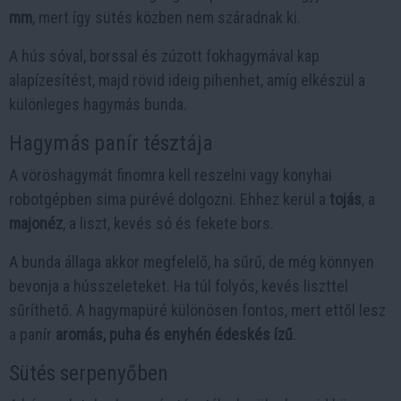
mm
, mert így sütés közben nem száradnak ki.
A hús sóval, borssal és zúzott fokhagymával kap
alapízesítést, majd rövid ideig pihenhet, amíg elkészül a
különleges hagymás bunda.
Hagymás panír tésztája
A vöröshagymát finomra kell reszelni vagy konyhai
robotgépben sima pürévé dolgozni. Ehhez kerül a
tojás
, a
majonéz
, a liszt, kevés só és fekete bors.
A bunda állaga akkor megfelelő, ha sűrű, de még könnyen
bevonja a hússzeleteket. Ha túl folyós, kevés liszttel
sűríthető. A hagymapüré különösen fontos, mert ettől lesz
a panír
aromás, puha és enyhén édeskés ízű
.
Sütés serpenyőben