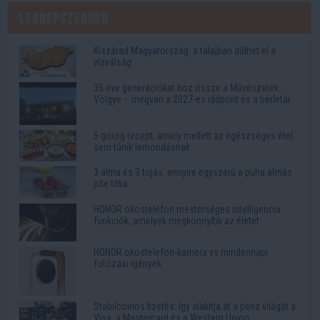
Legnépszerűbb
Kiszárad Magyarország: a talajban dőlhet el a
vízválság
35 éve generációkat hoz össze a Művészetek
Völgye – megvan a 2027-es időpont és a bérletár
5 görög recept, amely mellett az egészséges étel
sem tűnik lemondásnak
3 alma és 3 tojás: ennyire egyszerű a puha almás
pite titka
HONOR okostelefon mesterséges intelligencia
funkciók, amelyek megkönnyítik az életet
HONOR okostelefon-kamera vs mindennapi
fotózási igények
Stabilcoinos fizetés: így alakítja át a pénz világát a
Visa, a Mastercard és a Western Union