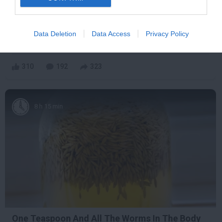
Stop Eating These 3 Foods That Are Known to
Cause Parasites
Data Deletion
Data Access
Privacy Policy
More
310
192
323
8 h 15 min
One Teaspoon And All The Worms In The Body