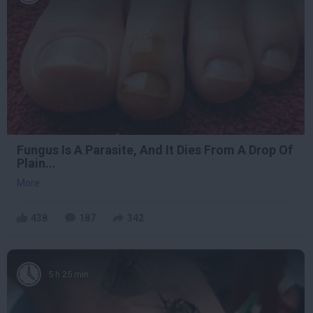
Fungus Is A Parasite, And It Dies From A Drop Of
Plain...
More
438
187
342
5 h 25 min