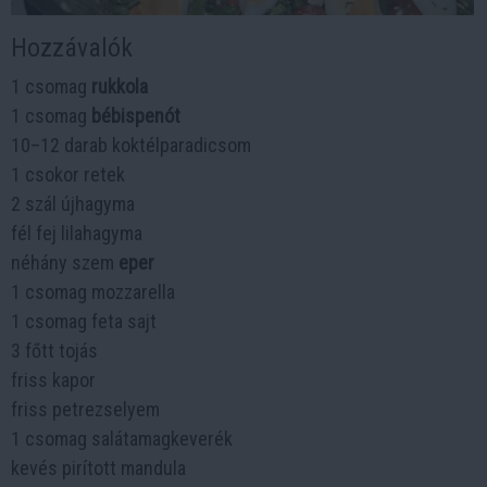
Hozzávalók
1 csomag
rukkola
1 csomag
bébispenót
10–12 darab koktélparadicsom
1 csokor retek
2 szál újhagyma
fél fej lilahagyma
néhány szem
eper
1 csomag mozzarella
1 csomag feta sajt
3 főtt tojás
friss kapor
friss petrezselyem
1 csomag salátamagkeverék
kevés pirított mandula