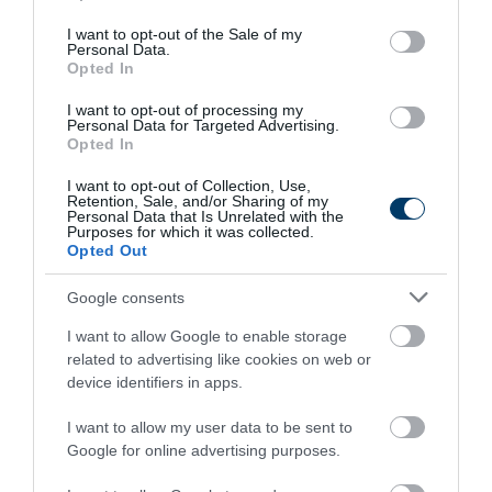
use your data for below specified purposes in below Google
consent section.
I want to opt-out of the Sale of my
Personal Data.
Opted In
I want to opt-out of processing my
Personal Data for Targeted Advertising.
Opted In
I want to opt-out of Collection, Use,
Retention, Sale, and/or Sharing of my
Fungus Dries Up And Falls Off After The First
Personal Data that Is Unrelated with the
Use
Purposes for which it was collected.
Opted Out
More
Google consents
311
198
275
I want to allow Google to enable storage
related to advertising like cookies on web or
device identifiers in apps.
9 h 54 min
I want to allow my user data to be sent to
Google for online advertising purposes.