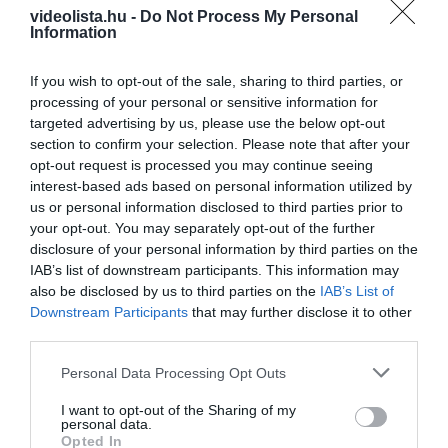
30 min
videolista.hu -
Do Not Process My Personal
Information
If you wish to opt-out of the sale, sharing to third parties, or
processing of your personal or sensitive information for
targeted advertising by us, please use the below opt-out
section to confirm your selection. Please note that after your
opt-out request is processed you may continue seeing
interest-based ads based on personal information utilized by
us or personal information disclosed to third parties prior to
your opt-out. You may separately opt-out of the further
This Simple Trick Removes All Parasites From
disclosure of your personal information by third parties on the
Your Body!
IAB’s list of downstream participants. This information may
More
also be disclosed by us to third parties on the
IAB’s List of
Downstream Participants
that may further disclose it to other
428
32
302
third parties.
Please note that this website/app uses one or more Google
Personal Data Processing Opt Outs
services and may gather and store information including but
not limited to your visit or usage behaviour. You may click to
I want to opt-out of the Sharing of my
5 h 5 min
personal data.
grant or deny consent to Google and its third-party tags to
Opted In