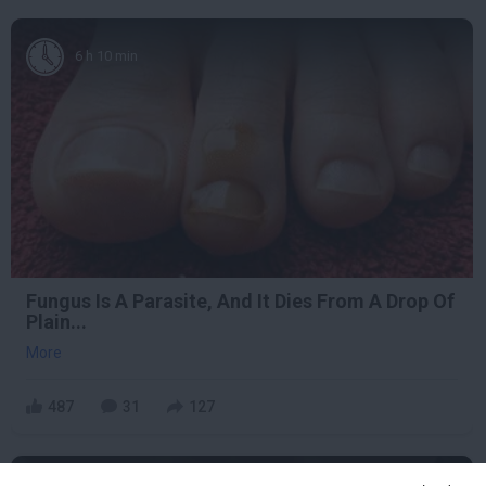
6 h 10 min
Fungus Is A Parasite, And It Dies From A Drop Of
Plain...
More
487
31
127