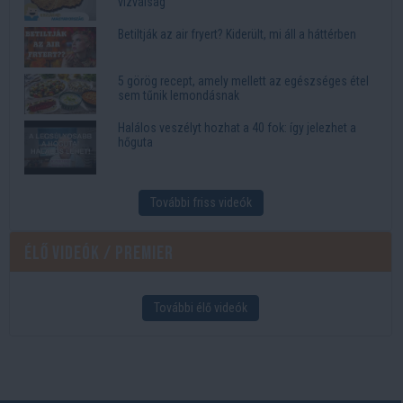
vízválság
Betiltják az air fryert? Kiderült, mi áll a háttérben
5 görög recept, amely mellett az egészséges étel
sem tűnik lemondásnak
Halálos veszélyt hozhat a 40 fok: így jelezhet a
hőguta
További friss videók
Élő videók / Premier
További élő videók