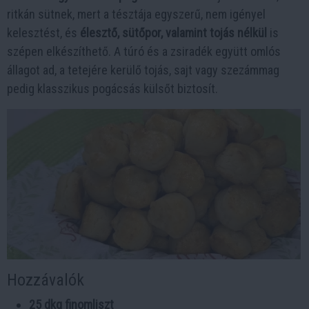
ritkán sütnek, mert a tésztája egyszerű, nem igényel
kelesztést, és
élesztő, sütőpor, valamint tojás nélkül
is
szépen elkészíthető. A túró és a zsiradék együtt omlós
állagot ad, a tetejére kerülő tojás, sajt vagy szezámmag
pedig klasszikus pogácsás külsőt biztosít.
Hozzávalók
25 dkg finomliszt