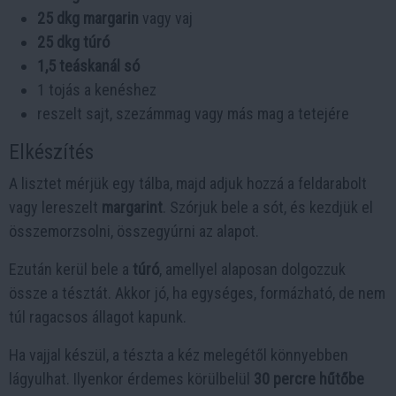
25 dkg margarin
vagy vaj
25 dkg túró
1,5 teáskanál só
1 tojás a kenéshez
reszelt sajt, szezámmag vagy más mag a tetejére
Elkészítés
A lisztet mérjük egy tálba, majd adjuk hozzá a feldarabolt
vagy lereszelt
margarint
. Szórjuk bele a sót, és kezdjük el
összemorzsolni, összegyúrni az alapot.
Ezután kerül bele a
túró
, amellyel alaposan dolgozzuk
össze a tésztát. Akkor jó, ha egységes, formázható, de nem
túl ragacsos állagot kapunk.
Ha vajjal készül, a tészta a kéz melegétől könnyebben
lágyulhat. Ilyenkor érdemes körülbelül
30 percre hűtőbe