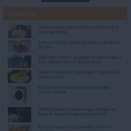
Legfrissebb
Ettől lesz elképesztően szaftos a csirkecomb: a
sörös pác a titok
3 alma és 3 tojás: ennyire egyszerű a puha almás
pite titka
Stabilcoinos fizetés: így alakítja át a pénz világát a
Visa, a Mastercard és a Western Union
Cukkinis tojáslepény serpenyőben – egyszerű és
laktató vacsora
HONOR okostelefon-kamera vs mindennapi
fotózási igények
HONOR okostelefon mesterséges intelligencia
funkciók, amelyek megkönnyítik az életet
Kiszárad Magyarország: a talajban dőlhet el a