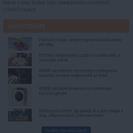
Kép és a videó forrása: https://www.youtube.com/watch?
v=SUeOTX4owy4
Legnépszerűbb
3 alma és 3 tojás: ennyire egyszerű a puha almás
pite titka
Ettől lesz elképesztően szaftos a csirkecomb: a
sörös pác a titok
HONOR okostelefon mesterséges intelligencia
funkciók, amelyek megkönnyítik az életet
HONOR okostelefon-kamera vs mindennapi
fotózási igények
Stabilcoinos fizetés: így alakítja át a pénz világát a
Visa, a Mastercard és a Western Union
További népszerű videók