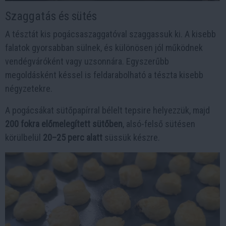
Szaggatás és sütés
A tésztát kis pogácsaszaggatóval szaggassuk ki. A kisebb
falatok gyorsabban sülnek, és különösen jól működnek
vendégváróként vagy uzsonnára. Egyszerűbb
megoldásként késsel is feldarabolható a tészta kisebb
négyzetekre.
A pogácsákat sütőpapírral bélelt tepsire helyezzük, majd
200 fokra előmelegített sütőben
, alsó-felső sütésen
körülbelül
20–25 perc alatt
süssük készre.