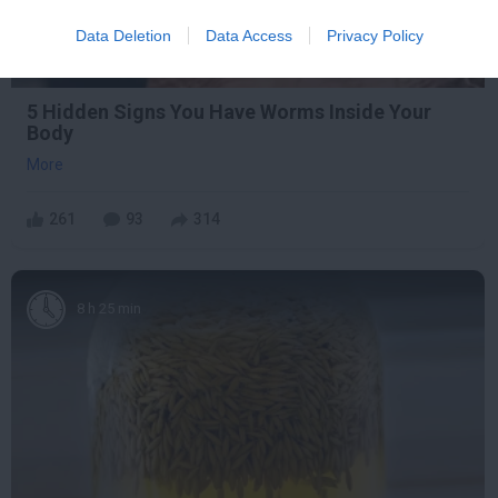
Data Deletion
Data Access
Privacy Policy
5 Hidden Signs You Have Worms Inside Your
Body
More
261
93
314
8 h 25 min