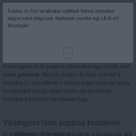
Érdekes és friss tartalmakat szállítunk Neked, melyekkel
nagyon sokat dolgozunk. Kaphatunk cserébe egy LÁJK-ot?
Köszönjük!
Villámgyors túrós pogácsa. Kezdőknek is.
2026-05-13 18:54
x
A villámgyors túrós pogácsa titka sokkal egyszerűbb, mint
sokan gondolnák: élesztő, sütőpor és tojás sem kell a
tésztába. Ez a kezdőknek is könnyű pogácsa recept kevés
hozzávalóból készül, mégis omlós, sós és falatnyi
formában különösen veszélyesen fogy.
Villámgyors túrós pogácsa kezdőknek
Ez a
villámgyors túrós pogácsa
azoknak is jó választás, akik