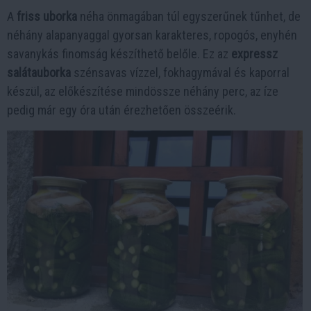
A
friss uborka
néha önmagában túl egyszerűnek tűnhet, de
néhány alapanyaggal gyorsan karakteres, ropogós, enyhén
savanykás finomság készíthető belőle. Ez az
expressz
salátauborka
szénsavas vízzel, fokhagymával és kaporral
készül, az előkészítése mindössze néhány perc, az íze
pedig már egy óra után érezhetően összeérik.