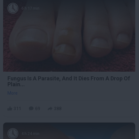
6 h 17 min
Fungus Is A Parasite, And It Dies From A Drop Of
Plain...
More
311
69
388
4 h 24 min