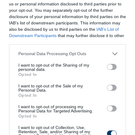
us or personal information disclosed to third parties prior to
your opt-out. You may separately opt-out of the further
disclosure of your personal information by third parties on the
IAB’s list of downstream participants. This information may
also be disclosed by us to third parties on the
IAB’s List of
Downstream Participants
that may further disclose it to other
third parties.
This Simple Trick Removes All Parasites From
Please note that this website/app uses one or more Google
Personal Data Processing Opt Outs
Your Body!
services and may gather and store information including but
More
not limited to your visit or usage behaviour. You may click to
I want to opt-out of the Sharing of my
personal data.
grant or deny consent to Google and its third-party tags to
Opted In
use your data for below specified purposes in below Google
458
131
164
consent section.
I want to opt-out of the Sale of my
Personal Data.
Opted In
1 h 9 min
I want to opt-out of processing my
Personal Data for Targeted Advertising.
Opted In
I want to opt-out of Collection, Use,
Retention, Sale, and/or Sharing of my