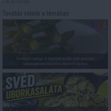
v=W_ReYzN12Ac
További videók a témában
Kovászos spárga: A legizgalmasabb nyári gourmet
különlegesség készítése lépésről lépésre