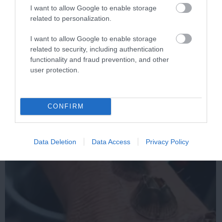
I want to allow Google to enable storage
related to personalization.
Stop Eating These 3 Foods That Are Known to
I want to allow Google to enable storage
Cause Parasites
related to security, including authentication
functionality and fraud prevention, and other
More
user protection.
179
137
101
CONFIRM
5 h 18 min
Data Deletion
Data Access
Privacy Policy