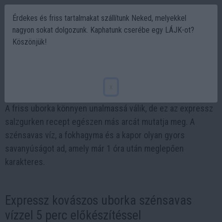
Érdekes és friss tartalmakat szállítunk Neked, melyekkel
nagyon sokat dolgozunk. Kaphatunk cserébe egy LÁJK-ot?
Köszönjük!
Ez az 5 perces uborka eltűnik az asztalról
2026-06-06 07:43
x
A friss uborka könnyen unalmassá válik, de ez az expressz
salzgurken recept egészen más arcát mutatja meg. A
szénsavas víz, a fokhagyma és a kapor olyan gyors
savanyúságot ad, amely már 1 óra után meglepően
karakteres.
Expressz kovászos uborka szénsavas
vízzel 5 perc előkészítéssel