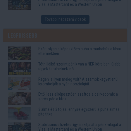
Visa, a Mastercard és a Western Union
További népszerű videók
Legfrissebb
Ezért olyan elképesztően puha a marhahús a kínai
éttermekben
Tóth Ildikó szerint pánik van a NER köreiben: újabb
ügyek kerülhetnek elő
Régen is ilyen meleg volt? A számok kegyetlenül
lerombolják a nyári nosztalgiát
Ettől lesz elképesztően szaftos a csirkecomb: a
sörös pác a titok
3 alma és 3 tojás: ennyire egyszerű a puha almás
pite titka
Stabilcoinos fizetés: így alakítja át a pénz világát a
Visa, a Mastercard és a Western Union