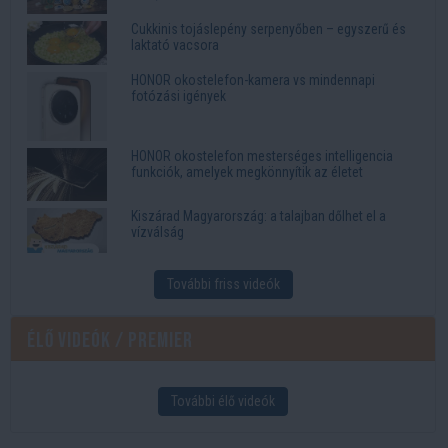
Cukkinis tojáslepény serpenyőben – egyszerű és
laktató vacsora
HONOR okostelefon-kamera vs mindennapi
fotózási igények
HONOR okostelefon mesterséges intelligencia
funkciók, amelyek megkönnyítik az életet
Kiszárad Magyarország: a talajban dőlhet el a
vízválság
További friss videók
Élő videók / Premier
További élő videók