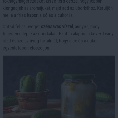
fokhagymagerezdeket kissé törd össze, hogy jobban
kiengedjék az aromájukat, majd add az uborkához. Kerüljön
mellé a friss
kapor
, a só és a cukor is.
Öntsd fel az üveget
szénsavas vízzel
, annyira, hogy
teljesen ellepje az uborkákat. Ezután alaposan keverd vagy
rázd össze az üveg tartalmát, hogy a só és a cukor
egyenletesen eloszoljon.