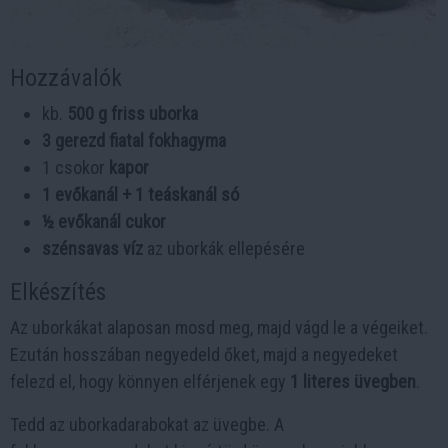
Hozzávalók
kb.
500 g friss uborka
3 gerezd fiatal fokhagyma
1 csokor
kapor
1 evőkanál + 1 teáskanál só
½ evőkanál cukor
szénsavas víz
az uborkák ellepésére
Elkészítés
Az uborkákat alaposan mosd meg, majd vágd le a végeiket.
Ezután hosszában negyedeld őket, majd a negyedeket
felezd el, hogy könnyen elférjenek egy
1 literes üvegben
.
Tedd az uborkadarabokat az üvegbe. A