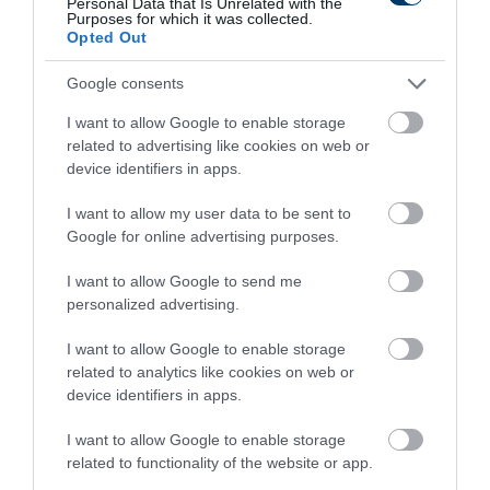
Personal Data that Is Unrelated with the
Purposes for which it was collected.
Opted Out
Google consents
I want to allow Google to enable storage
One Teaspoon And All The Worms In The Body
related to advertising like cookies on web or
Die Instantly
device identifiers in apps.
More
I want to allow my user data to be sent to
Google for online advertising purposes.
332
159
127
I want to allow Google to send me
personalized advertising.
3 h 9 min
I want to allow Google to enable storage
related to analytics like cookies on web or
device identifiers in apps.
I want to allow Google to enable storage
related to functionality of the website or app.