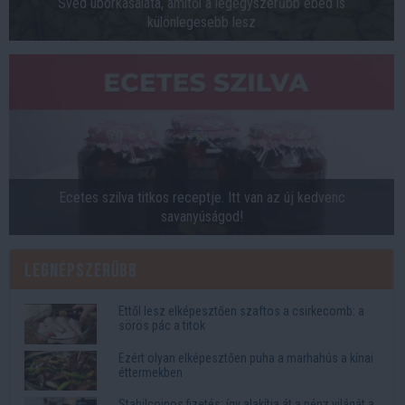
Svéd uborkasaláta, amitől a legegyszerűbb ebéd is
különlegesebb lesz
Ecetes szilva titkos receptje. Itt van az új kedvenc
savanyúságod!
Legnépszerűbb
Ettől lesz elképesztően szaftos a csirkecomb: a
sörös pác a titok
Ezért olyan elképesztően puha a marhahús a kínai
éttermekben
Stabilcoinos fizetés: így alakítja át a pénz világát a