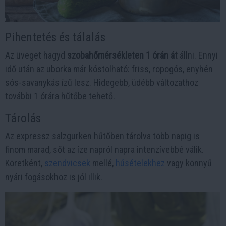
Pihentetés és tálalás
Az üveget hagyd
szobahőmérsékleten 1 órán át
állni. Ennyi
idő után az uborka már kóstolható: friss, ropogós, enyhén
sós-savanykás ízű lesz. Hidegebb, üdébb változathoz
további 1 órára hűtőbe tehető.
Tárolás
Az expressz salzgurken hűtőben tárolva több napig is
finom marad, sőt az íze napról napra intenzívebbé válik.
Köretként,
szendvicsek
mellé,
húsételekhez
vagy könnyű
nyári fogásokhoz is jól illik.