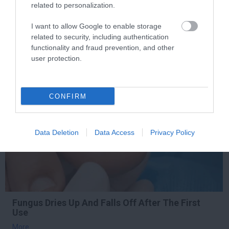
Your Body!
related to personalization.
More
I want to allow Google to enable storage
related to security, including authentication
496
57
330
functionality and fraud prevention, and other
user protection.
11 h 29 min
CONFIRM
Data Deletion
Data Access
Privacy Policy
Fungus Dries Up And Falls Off After The First
Use
More