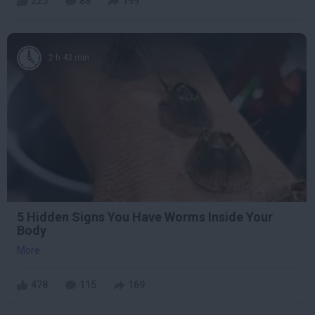
225
88
199
2 h 43 min
5 Hidden Signs You Have Worms Inside Your
Body
More
478
115
169