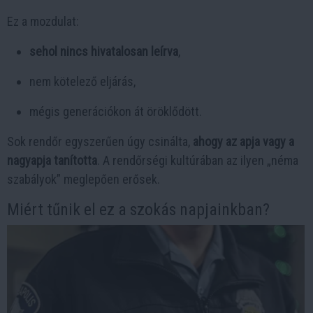
Ez a mozdulat:
sehol nincs hivatalosan leírva
,
nem kötelező eljárás,
mégis generációkon át öröklődött.
Sok rendőr egyszerűen úgy csinálta,
ahogy az apja vagy a
nagyapja tanította
. A rendőrségi kultúrában az ilyen „néma
szabályok” meglepően erősek.
Miért tűnik el ez a szokás napjainkban?