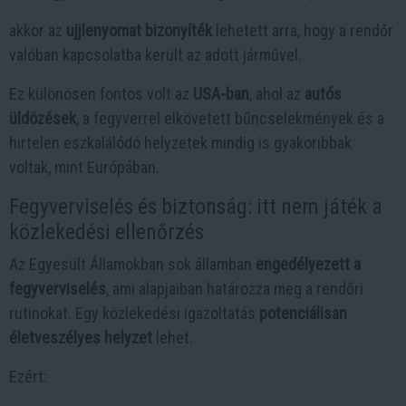
akkor az
ujjlenyomat bizonyíték
lehetett arra, hogy a rendőr
valóban kapcsolatba került az adott járművel.
Ez különösen fontos volt az
USA-ban
, ahol az
autós
üldözések
, a fegyverrel elkövetett bűncselekmények és a
hirtelen eszkalálódó helyzetek mindig is gyakoribbak
voltak, mint Európában.
Fegyverviselés és biztonság: itt nem játék a
közlekedési ellenőrzés
Az Egyesült Államokban sok államban
engedélyezett a
fegyverviselés
, ami alapjaiban határozza meg a rendőri
rutinokat. Egy közlekedési igazoltatás
potenciálisan
életveszélyes helyzet
lehet.
Ezért: