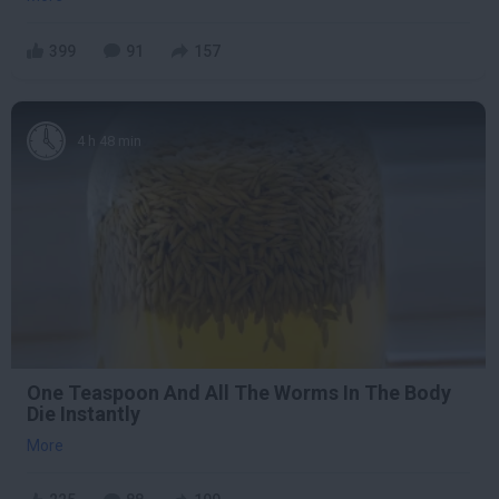
399
91
157
4 h 48 min
One Teaspoon And All The Worms In The Body
Die Instantly
More