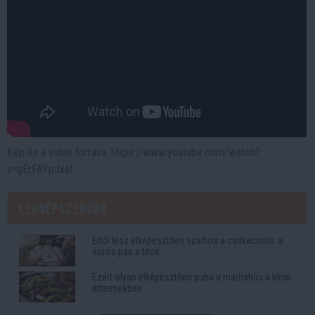
Kép és a videó forrása: https://www.youtube.com/watch?
v=gErFAYpJxaI
Legnépszerűbb
Ettől lesz elképesztően szaftos a csirkecomb: a
sörös pác a titok
Ezért olyan elképesztően puha a marhahús a kínai
éttermekben