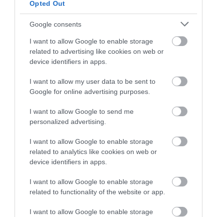
Opted Out
Fungus Is A Parasite, And It Dies From A Drop Of
Google consents
Plain...
I want to allow Google to enable storage
More
related to advertising like cookies on web or
device identifiers in apps.
377
26
367
I want to allow my user data to be sent to
Google for online advertising purposes.
4 h 17 min
I want to allow Google to send me
personalized advertising.
I want to allow Google to enable storage
related to analytics like cookies on web or
device identifiers in apps.
I want to allow Google to enable storage
related to functionality of the website or app.
I want to allow Google to enable storage
This Simple Trick Removes All Parasites From