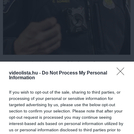
A modern technológia lassan
feleslegessé teszi
ezt a
trükköt:
videolista.hu -
Do Not Process My Personal
Information
testkamerák
minden rendőrön,
If you wish to opt-out of the sale, sharing to third parties, or
kamerák a rendőrautókban,
processing of your personal or sensitive information for
targeted advertising by us, please use the below opt-out
megfigyelőkamerák az oszlopokon és
section to confirm your selection. Please note that after your
opt-out request is processed you may continue seeing
kereszteződésekben,
interest-based ads based on personal information utilized by
us or personal information disclosed to third parties prior to
folyamatos videódokumentáció.