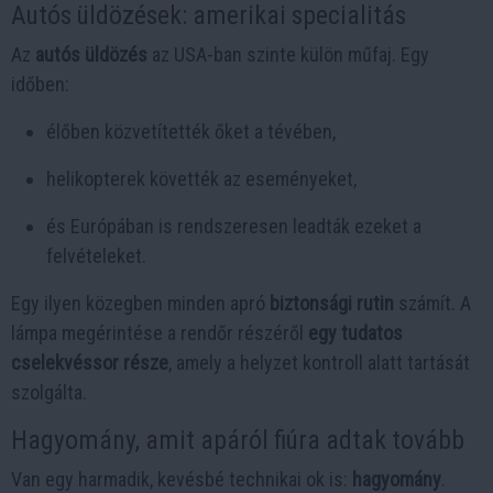
Autós üldözések: amerikai specialitás
Az
autós üldözés
az USA-ban szinte külön műfaj. Egy
időben:
élőben közvetítették őket a tévében,
helikopterek követték az eseményeket,
és Európában is rendszeresen leadták ezeket a
felvételeket.
Egy ilyen közegben minden apró
biztonsági rutin
számít. A
lámpa megérintése a rendőr részéről
egy tudatos
cselekvéssor része
, amely a helyzet kontroll alatt tartását
szolgálta.
Hagyomány, amit apáról fiúra adtak tovább
Van egy harmadik, kevésbé technikai ok is:
hagyomány
.