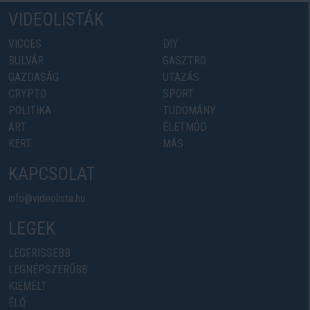
VIDEOLISTÁK
VICCES
DIY
BULVÁR
GASZTRO
GAZDASÁG
UTAZÁS
CRYPTO
SPORT
POLITIKA
TUDOMÁNY
ART
ÉLETMÓD
KERT
MÁS
KAPCSOLAT
info@videolista.hu
LEGEK
LEGFRISSEBB
LEGNÉPSZERŰBB
KIEMELT
ÉLŐ