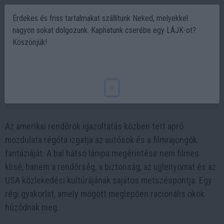
Érdekes és friss tartalmakat szállítunk Neked, melyekkel
nagyon sokat dolgozunk. Kaphatunk cserébe egy LÁJK-ot?
Köszönjük!
Ezért érintik meg az amerikai rendőrök az
autók hátsó lámpáját
x
2026-01-02 09:21
Az amerikai rendőrök igazoltatás közben tett apró
mozdulata régóta izgatja az autósok és a filmrajongók
fantáziáját. A bal hátsó lámpa megérintése nem filmes
klisé, hanem a rendőrség, a biztonság, az ujjlenyomat és az
USA közlekedési kultúrájának sajátos metszéspontja. Egy
régi gyakorlat, amely mögött meglepően racionális okok
húzódnak meg.