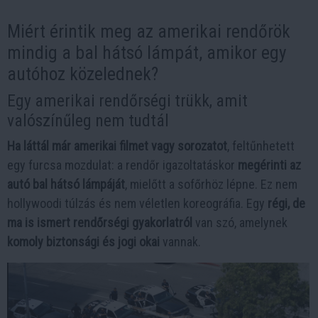
Miért érintik meg az amerikai rendőrök
mindig a bal hátsó lámpát, amikor egy
autóhoz közelednek?
Egy amerikai rendőrségi trükk, amit
valószínűleg nem tudtál
Ha láttál már amerikai filmet vagy sorozatot
, feltűnhetett
egy furcsa mozdulat: a rendőr igazoltatáskor
megérinti az
autó bal hátsó lámpáját
, mielőtt a sofőrhöz lépne. Ez nem
hollywoodi túlzás és nem véletlen koreográfia. Egy
régi, de
ma is ismert rendőrségi gyakorlatról
van szó, amelynek
komoly biztonsági és jogi okai
vannak.