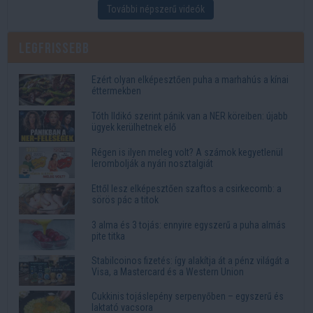
További népszerű videók
Legfrissebb
Ezért olyan elképesztően puha a marhahús a kínai
éttermekben
Tóth Ildikó szerint pánik van a NER köreiben: újabb
ügyek kerülhetnek elő
Régen is ilyen meleg volt? A számok kegyetlenül
lerombolják a nyári nosztalgiát
Ettől lesz elképesztően szaftos a csirkecomb: a
sörös pác a titok
3 alma és 3 tojás: ennyire egyszerű a puha almás
pite titka
Stabilcoinos fizetés: így alakítja át a pénz világát a
Visa, a Mastercard és a Western Union
Cukkinis tojáslepény serpenyőben – egyszerű és
laktató vacsora