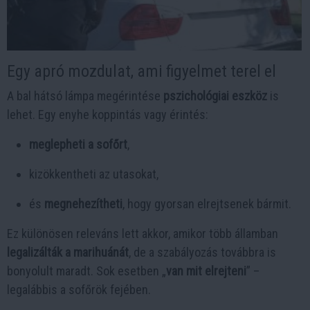
Egy apró mozdulat, ami figyelmet terel el
A bal hátsó lámpa megérintése
pszichológiai eszköz
is
lehet. Egy enyhe koppintás vagy érintés:
meglepheti a sofőrt
,
kizökkentheti az utasokat,
és
megnehezítheti
, hogy gyorsan elrejtsenek bármit.
Ez különösen releváns lett akkor, amikor több államban
legalizálták a marihuánát
, de a szabályozás továbbra is
bonyolult maradt. Sok esetben „
van mit elrejteni
” –
legalábbis a sofőrök fejében.