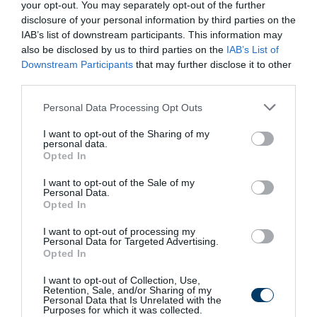
your opt-out. You may separately opt-out of the further
disclosure of your personal information by third parties on the
Ma már az
autó azonosítása
és az események
IAB’s list of downstream participants. This information may
rekonstruálása
videofelvételek alapján
történik, nem
also be disclosed by us to third parties on the
IAB’s List of
ujjlenyomatokkal.
Downstream Participants
that may further disclose it to other
third parties.
Ezért az
új generációs fiatal rendőrök
egyre ritkábban
Please note that this website/app uses one or more Google
Personal Data Processing Opt Outs
érintik meg a hátsó lámpát – a gesztus
lassan eltűnik
, de a
services and may gather and store information including but
története megmarad.
not limited to your visit or usage behaviour. You may click to
I want to opt-out of the Sharing of my
personal data.
grant or deny consent to Google and its third-party tags to
Opted In
use your data for below specified purposes in below Google
consent section.
I want to opt-out of the Sale of my
3 h 46 min
Personal Data.
Opted In
I want to opt-out of processing my
Personal Data for Targeted Advertising.
Opted In
I want to opt-out of Collection, Use,
Retention, Sale, and/or Sharing of my
Personal Data that Is Unrelated with the
Purposes for which it was collected.