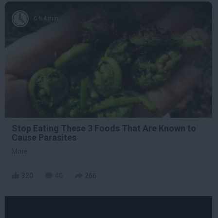
6 h 4 min
Stop Eating These 3 Foods That Are Known to
Cause Parasites
More
320
40
266