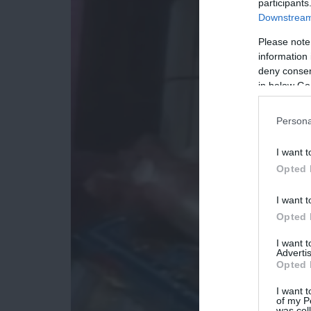
participants
Downstream 
Please note
information 
deny consent
in below Go
Persona
I want t
Opted 
I want t
Opted 
I want 
Advertis
Opted 
I want t
of my P
was col