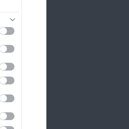
zösségi
gyűlő
rácsony
okat,
ző maga