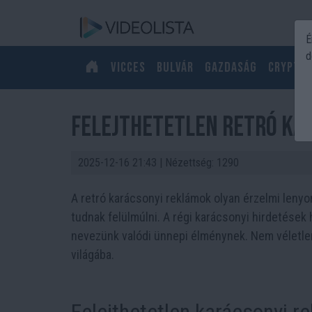
É
d
Vicces
Bulvár
Gazdaság
Crypto
Felejthetetlen retró ka
2025-12-16 21:43
| Nézettség: 1290
A retró karácsonyi reklámok olyan érzelmi leny
tudnak felülmúlni. A régi karácsonyi hirdetése
nevezünk valódi ünnepi élménynek. Nem véletlen,
világába.
Felejthetetlen karácsonyi r