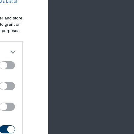
B’s List of
er and store
to grant or
ed purposes