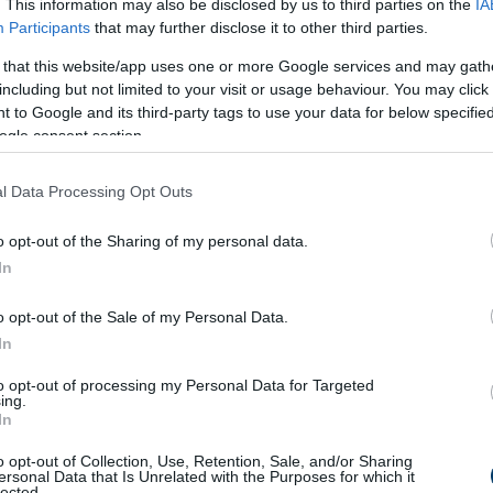
. This information may also be disclosed by us to third parties on the
IA
Participants
that may further disclose it to other third parties.
 that this website/app uses one or more Google services and may gath
including but not limited to your visit or usage behaviour. You may click 
 to Google and its third-party tags to use your data for below specifi
ogle consent section.
l Data Processing Opt Outs
o opt-out of the Sharing of my personal data.
In
o opt-out of the Sale of my Personal Data.
In
to opt-out of processing my Personal Data for Targeted
ing.
In
o opt-out of Collection, Use, Retention, Sale, and/or Sharing
ersonal Data that Is Unrelated with the Purposes for which it
lected.