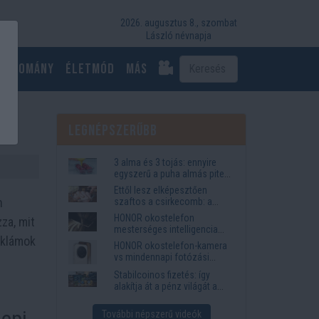
2026. augusztus 8., szombat
László névnapja
Tudomány
Életmód
más
Legnépszerűbb
3 alma és 3 tojás: ennyire
egyszerű a puha almás pite
titka
Ettől lesz elképesztően
n
szaftos a csirkecomb: a
sörös pác a titok
HONOR okostelefon
za, mit
mesterséges intelligencia
eklámok
funkciók, amelyek
HONOR okostelefon-kamera
megkönnyítik az életet
vs mindennapi fotózási
igények
Stabilcoinos fizetés: így
alakítja át a pénz világát a
Visa, a Mastercard és a
Western Union
nepi
További népszerű videók