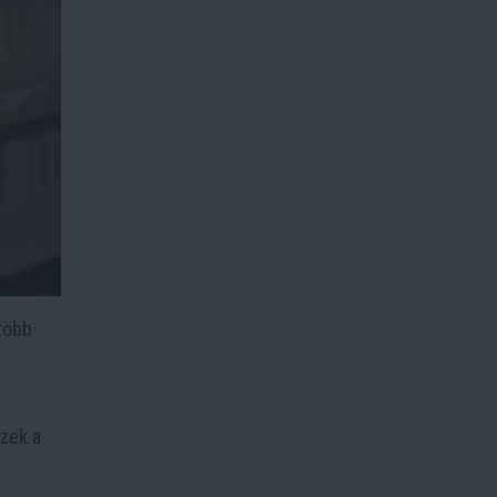
több
zek a