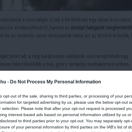
vonzereje a nosztalgia. Ezek a hirdetések egy olyan korszakot
resszív értékesítéséről, hanem az
ünnepi hangulat megteremté
ció és az ismerős zenei motívumok mind azt az érzést erősítik,
ágérzetet ad: a régi karácsonyi reklámok visszarepítenek egy
nösen felértékelődik a mai, gyors tempójú médiakörnyezetben.
tékek
.hu -
Do Not Process My Personal Information
to opt-out of the sale, sharing to third parties, or processing of your per
formation for targeted advertising by us, please use the below opt-out s
r selection. Please note that after your opt-out request is processed y
eing interest-based ads based on personal information utilized by us or
disclosed to third parties prior to your opt-out. You may separately opt-
losure of your personal information by third parties on the IAB’s list of