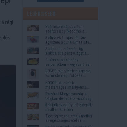
Legfrissebb
k a
régi
Ettől lesz elképesztően
szaftos a csirkecomb: a
sörös pác a titok
eplés
3 alma és 3 tojás: ennyire
egyszerű a puha almás pite
titka
Stabilcoinos fizetés: így
alakítja át a pénz világát a
Visa, a Mastercard és a
Cukkinis tojáslepény
Western Union
serpenyőben – egyszerű és
laktató vacsora
HONOR okostelefon-kamera
vs mindennapi fotózási
igények
HONOR okostelefon
mesterséges intelligencia
funkciók, amelyek
Kiszárad Magyarország: a
megkönnyítik az életet
talajban dőlhet el a vízválság
Betiltják az air fryert? Kiderült,
mi áll a háttérben
5 görög recept, amely mellett
az egészséges étel sem
tűnik lemondásnak
Halálos veszélyt hozhat a 40