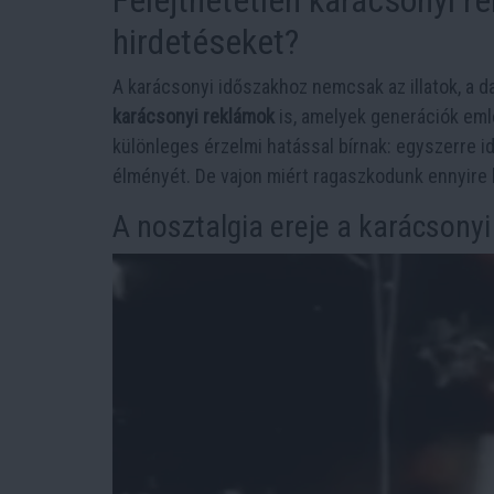
hirdetéseket?
A karácsonyi időszakhoz nemcsak az illatok, a 
karácsonyi reklámok
is, amelyek generációk eml
különleges érzelmi hatással bírnak: egyszerre i
élményét. De vajon miért ragaszkodunk ennyire h
A nosztalgia ereje a karácsony