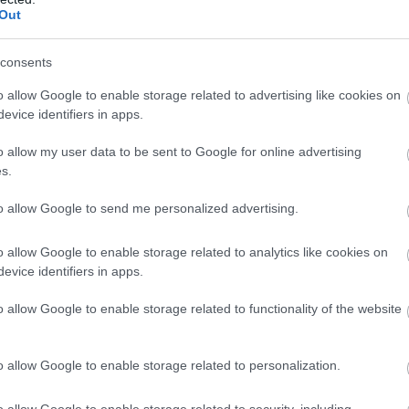
Out
consents
o allow Google to enable storage related to advertising like cookies on
inte kivétel nélkül a
család
, az összetartozás és az ünnep kö
evice identifiers in apps.
 pillanaton volt: együtt
vacsorázó családok
,
karácsonyfa
köré 
o allow my user data to be sent to Google for online advertising
s.
bb, mint valaha. A retró reklámok emlékeztetnek arra, hogy a
ka
to allow Google to send me personalized advertising.
kapcsolatok megerősítéséről
szól.
eklámnyelvben
o allow Google to enable storage related to analytics like cookies on
evice identifiers in apps.
is világa feltűnően egyszerű volt. Nem használtak gyors vágás
o allow Google to enable storage related to functionality of the website
ulációt. Éppen ez a
letisztultság és hitelesség
teszi őket ma is
o allow Google to enable storage related to personalization.
álnak hatni, míg a retró ünnepi hirdetések hagyták, hogy a né
ció ma újra értékké válik, különösen a karácsonyi kampányok
o allow Google to enable storage related to security, including