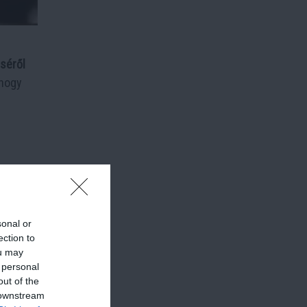
séről
 hogy
sonal or
ection to
ou may
 personal
out of the
 downstream