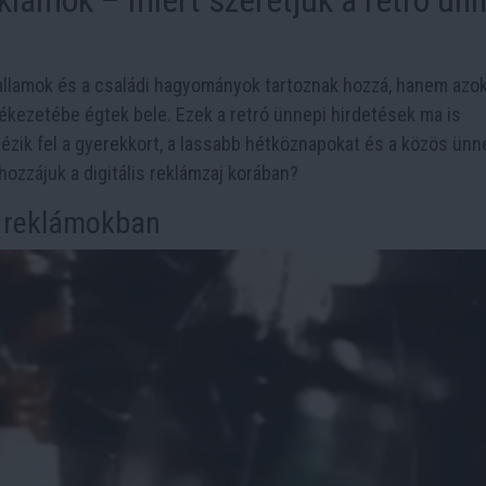
dallamok és a családi hagyományok tartoznak hozzá, hanem azo
ékezetébe égtek bele. Ezek a retró ünnepi hirdetések ma is
dézik fel a gyerekkort, a lassabb hétköznapokat és a közös ünn
ozzájuk a digitális reklámzaj korában?
i reklámokban