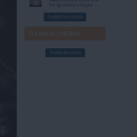
fok: így jelezhet a hőguta
További friss videók
Élő videók / Premier
További élő videók