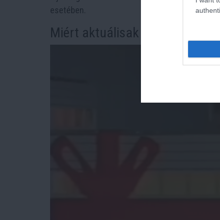
esetében.
authenti
Miért aktuálisak ma is a retró