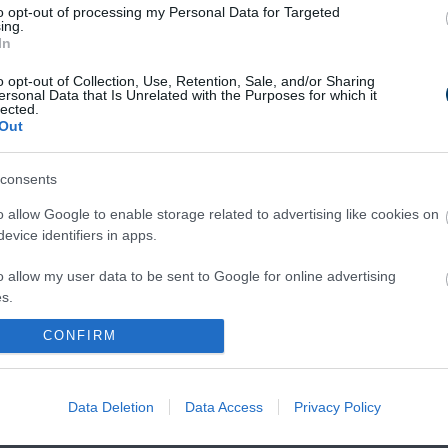
to opt-out of processing my Personal Data for Targeted
ing.
In
o opt-out of Collection, Use, Retention, Sale, and/or Sharing
ersonal Data that Is Unrelated with the Purposes for which it
lected.
Out
consents
o allow Google to enable storage related to advertising like cookies on
evice identifiers in apps.
o allow my user data to be sent to Google for online advertising
s.
CONFIRM
to allow Google to send me personalized advertising.
atch?v=nePWq7nQyn4
o allow Google to enable storage related to analytics like cookies on
Data Deletion
Data Access
Privacy Policy
evice identifiers in apps.