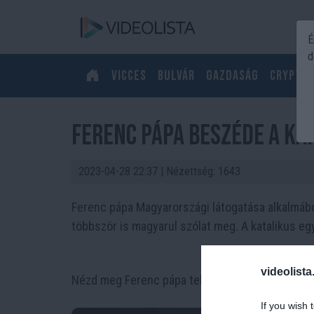
É
d
Vicces
Bulvár
Gazdaság
Crypto
Ferenc pápa beszéde a Ka
2023-04-28 22:37
| Nézettség: 1643
Ferenc pápa Magyarországi látogatása alkalmábó
többször is magyarul szólat meg. A katalikus eg
videolista
Nézd meg Ferenc pápa teljes beszédét!
If you wish 