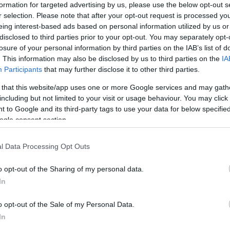
formation for targeted advertising by us, please use the below opt-out s
9 h 46 min
5 h 35 min
r selection. Please note that after your opt-out request is processed y
eing interest-based ads based on personal information utilized by us or
disclosed to third parties prior to your opt-out. You may separately opt-
losure of your personal information by third parties on the IAB’s list of
. This information may also be disclosed by us to third parties on the
IA
Participants
that may further disclose it to other third parties.
rasite-Causing Foods
This Simple Trick Remo
 that this website/app uses one or more Google services and may gath
Should Stop Eating
All Parasites From Your
including but not limited to your visit or usage behaviour. You may click 
t Now
Body!
 to Google and its third-party tags to use your data for below specifi
More
ogle consent section.
5
195
109
270
176
369
l Data Processing Opt Outs
o opt-out of the Sharing of my personal data.
In
o opt-out of the Sale of my Personal Data.
In