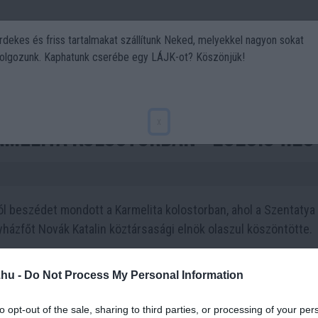
rdekes és friss tartalmakat szállítunk Neked, melyekkel nagyon sokat
olgozunk. Kaphatunk cserébe egy LÁJK-ot? Köszönjük!
Politika
Art
Kert
DIY
Gasztro
Utazás
Sport
x
rmelita kolostorban - 2023.04.28
l beszédet mondott a Karmelita kolostorban, ahol a Szentatya
yházfőt Novák Katalin köztársasági elnök olaszul köszöntötte.
.hu -
Do Not Process My Personal Information
to opt-out of the sale, sharing to third parties, or processing of your per