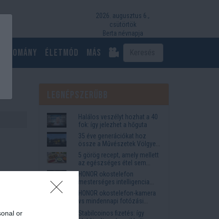
2026. augusztus 6.,
csütörtök
Berta névnapja
Tudomány
Életmód
más
Legnépszerűbb
Halálos veszélyt hozhat a 40
fok: így jelezhet a hőguta
35 éve generációkat hoz
össze a Művészetek Völgye
– megvan a 2027-es időpont
5 görög recept, amely mellett
és a bérletár
az egészséges étel sem
tűnik lemondásnak
HONOR okostelefon
mesterséges intelligencia
funkciók, amelyek
HONOR okostelefon-kamera
megkönnyítik az életet
vs mindennapi fotózási
igények
sonal or
Stabilcoinos fizetés: így