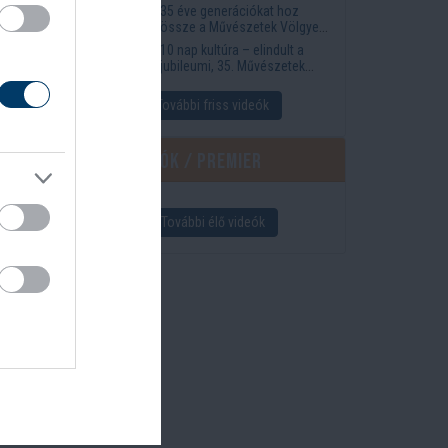
35 éve generációkat hoz
össze a Művészetek Völgye
– megvan a 2027-es időpont
10 nap kultúra – elindult a
és a bérletár
jubileumi, 35. Művészetek
Völgye
További friss videók
Élő videók / Premier
További élő videók