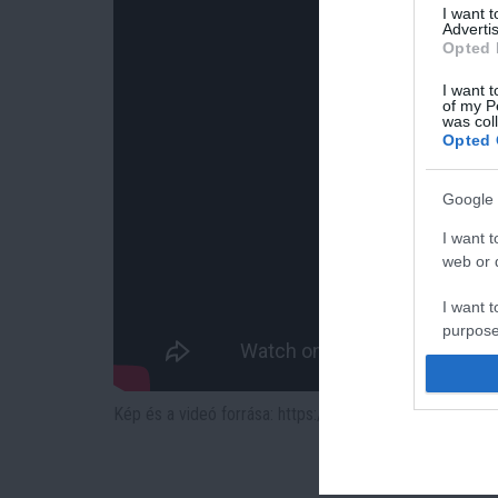
I want 
Advertis
Opted 
I want t
of my P
was col
Opted 
Google 
I want t
web or d
I want t
purpose
I want 
Kép és a videó forrása: https://www.youtube.com/w
I want t
web or d