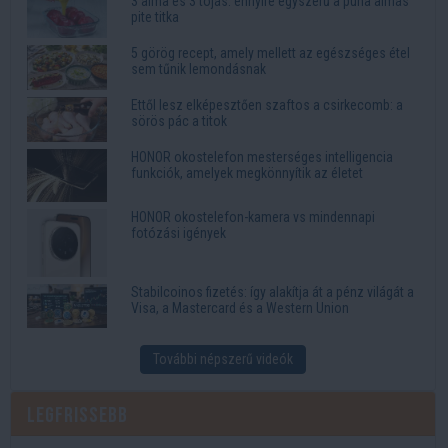
3 alma és 3 tojás: ennyire egyszerű a puha almás
pite titka
5 görög recept, amely mellett az egészséges étel
sem tűnik lemondásnak
Ettől lesz elképesztően szaftos a csirkecomb: a
sörös pác a titok
HONOR okostelefon mesterséges intelligencia
funkciók, amelyek megkönnyítik az életet
HONOR okostelefon-kamera vs mindennapi
fotózási igények
Stabilcoinos fizetés: így alakítja át a pénz világát a
Visa, a Mastercard és a Western Union
További népszerű videók
Legfrissebb