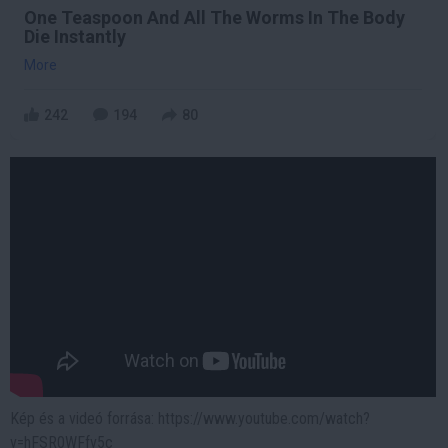
One Teaspoon And All The Worms In The Body
Die Instantly
More
242
194
80
Kép és a videó forrása: https://www.youtube.com/watch?
v=hFSR0WFfv5c