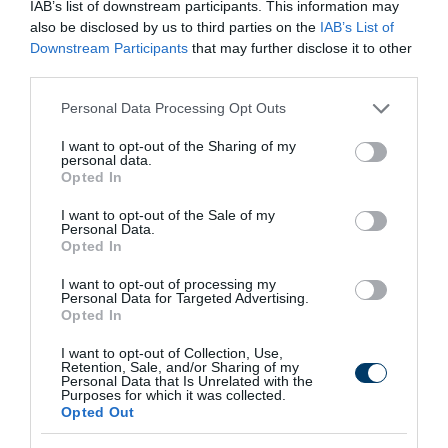
IAB’s list of downstream participants. This information may
also be disclosed by us to third parties on the
IAB’s List of
Downstream Participants
that may further disclose it to other
third parties.
Please note that this website/app uses one or more Google
Personal Data Processing Opt Outs
services and may gather and store information including but
not limited to your visit or usage behaviour. You may click to
I want to opt-out of the Sharing of my
This Simple Trick Removes All Parasites From
personal data.
grant or deny consent to Google and its third-party tags to
Your Body!
Opted In
use your data for below specified purposes in below Google
More
consent section.
I want to opt-out of the Sale of my
Personal Data.
Opted In
466
44
359
I want to opt-out of processing my
Personal Data for Targeted Advertising.
Opted In
8 h 18 min
I want to opt-out of Collection, Use,
Retention, Sale, and/or Sharing of my
Personal Data that Is Unrelated with the
Purposes for which it was collected.
Opted Out