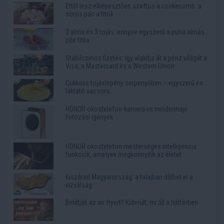
Ettől lesz elképesztően szaftos a csirkecomb: a
sörös pác a titok
3 alma és 3 tojás: ennyire egyszerű a puha almás
pite titka
Stabilcoinos fizetés: így alakítja át a pénz világát a
Visa, a Mastercard és a Western Union
Cukkinis tojáslepény serpenyőben – egyszerű és
laktató vacsora
HONOR okostelefon-kamera vs mindennapi
fotózási igények
HONOR okostelefon mesterséges intelligencia
funkciók, amelyek megkönnyítik az életet
Kiszárad Magyarország: a talajban dőlhet el a
vízválság
Betiltják az air fryert? Kiderült, mi áll a háttérben