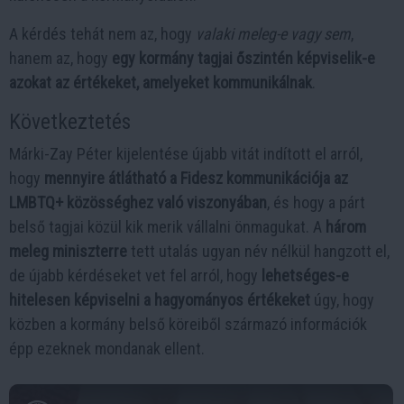
A kérdés tehát nem az, hogy
valaki meleg-e vagy sem
,
hanem az, hogy
egy kormány tagjai őszintén képviselik-e
azokat az értékeket, amelyeket kommunikálnak
.
Következtetés
Márki-Zay Péter kijelentése újabb vitát indított el arról,
hogy
mennyire átlátható a Fidesz kommunikációja az
LMBTQ+ közösséghez való viszonyában
, és hogy a párt
belső tagjai közül kik merik vállalni önmagukat. A
három
meleg miniszterre
tett utalás ugyan név nélkül hangzott el,
de újabb kérdéseket vet fel arról, hogy
lehetséges-e
hitelesen képviselni a hagyományos értékeket
úgy, hogy
közben a kormány belső köreiből származó információk
épp ezeknek mondanak ellent.