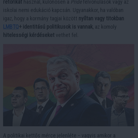
retorikát
használ, különösen a
Pride
felvonulások vagy az
iskolai nemi edukáció kapcsán. Ugyanakkor, ha valóban
igaz, hogy a kormány tagjai között
nyíltan vagy titokban
LMBTQ
+ identitású politikusok is vannak
, az komoly
hitelességi kérdéseket
vethet fel.
A politikai kettős mérce jelenléte – vagyis amikor a