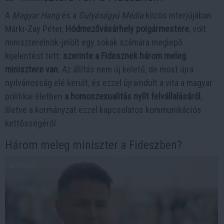
A
Magyar Hang
és a
Gulyáságyú Média
közös interjújában
Márki-Zay Péter,
Hódmezővásárhely polgármestere
, volt
miniszterelnök-jelölt egy sokak számára meglepő
kijelentést tett:
szerinte a Fidesznek három meleg
minisztere van
. Az állítás nem új keletű, de most újra
nyilvánosság elé került, és ezzel újraindult a vita a magyar
politikai életben
a homoszexualitás nyílt felvállalásáról
,
illetve a kormányzat ezzel kapcsolatos kommunikációs
kettősségéről.
Három meleg miniszter a Fideszben?