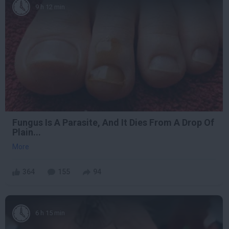
9 h 12 min
Fungus Is A Parasite, And It Dies From A Drop Of
Plain...
More
364
155
94
6 h 15 min