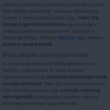
nyilvános kommunikáció mást képvisel, mint amit a párton
belül valójában gyakorolnak – aláássa az állampolgárok
bizalmát. A témát érzékennyé teszi, hogy a
Fidesz által
támogatott gyermekvédelmi törvény
egyik célja épp a
„homoszexualitás népszerűsítésének” tilalma volt a
fiatalkorúak körében, miközben
Márki-Zay Péter
szerint a
pártban is vannak érintettek
.
Vitézy Dávid és a coming out kérdése
Az interjú során szóba került
Vitézy Dávid
neve is, akit
Márki-Zay „nagyra becsül” és akinek esetében
egyértelműsítette, hogy
nem ő hozta nyilvánosságra annak
szexuális orientációját
. Márki-Zay szerint a társadalomnak
végre el kellene jutnia oda, hogy
a szexuális irányultság
nem stigmatizáló
, és egy politikus esetében sem kéne
különleges jelentőséget tulajdonítani neki.