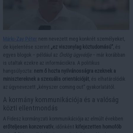
Márki-Zay Péter
nem nevezett meg konkrét személyeket,
de kijelentése szerint
„ez viszonylag köztudomású”
, és
egyes blogok – például az
Ördög ügyvédje
– már korábban
is utaltak ezekre az információkra. A politikus
hangsúlyozta:
nem ő hozta nyilvánosságra ezeknek a
minisztereknek a szexuális orientációját
, és elhatárolódik
az úgynevezett „kényszer coming out” gyakorlatától.
A kormány kommunikációja és a valóság
közti ellentmondás
A Fidesz kormányzati kommunikációja az elmúlt években
erőteljesen konzervatív
, időnként
kifejezetten homofób