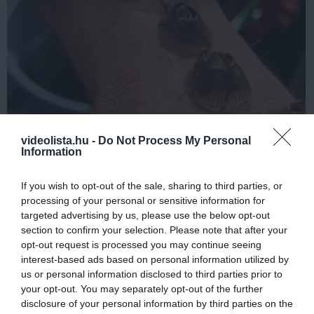
5 Hidden Signs You Have Worms Inside Your
videolista.hu -
Do Not Process My Personal
Body
Information
More
If you wish to opt-out of the sale, sharing to third parties, or
processing of your personal or sensitive information for
462
33
147
targeted advertising by us, please use the below opt-out
section to confirm your selection. Please note that after your
opt-out request is processed you may continue seeing
interest-based ads based on personal information utilized by
7 h 28 min
us or personal information disclosed to third parties prior to
your opt-out. You may separately opt-out of the further
disclosure of your personal information by third parties on the