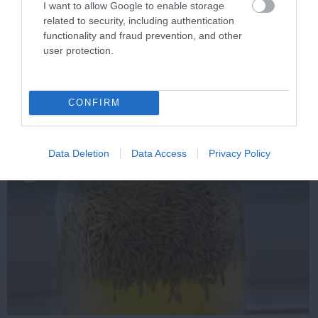
I want to allow Google to enable storage
related to security, including authentication
functionality and fraud prevention, and other
Stop Eating These 3 Foods That Are Known to
user protection.
Cause Parasites
More
CONFIRM
420
155
123
Data Deletion
Data Access
Privacy Policy
1 h 31 min