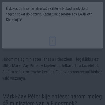
Érdekes és friss tartalmakat szállítunk Neked, melyekkel
nagyon sokat dolgozunk. Kaphatunk cserébe egy LÁJK-ot?
Köszönjük!
Három meleg miniszter a Fideszben? Márki-
Zay felrobbantotta a közéletet 🌈
x
2025-07-12 19:43
Három meleg miniszter lehet a Fideszben – legalábbis ezt
állítja Márki-Zay Péter. A kijelentés felkavarta a közéletet,
és újra reflektorfénybe került a Fidesz homoszexualitáshoz
való viszonya.
Márki-Zay Péter kijelentése: három meleg
🌈 minisztere van a Fidesznek?