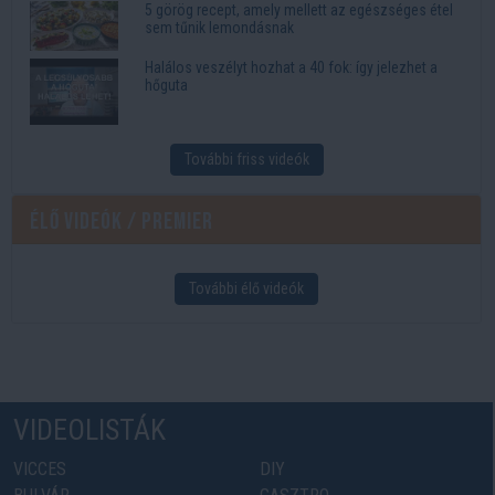
5 görög recept, amely mellett az egészséges étel
sem tűnik lemondásnak
Halálos veszélyt hozhat a 40 fok: így jelezhet a
hőguta
További friss videók
Élő videók / Premier
További élő videók
VIDEOLISTÁK
VICCES
DIY