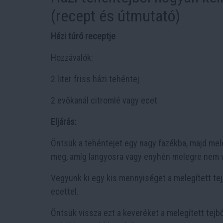
(recept és útmutató)
Házi túró receptje
Hozzávalók:
2 liter friss házi tehéntej
2 evőkanál citromlé vagy ecet
Eljárás:
Öntsük a tehéntejet egy nagy fazékba, majd mele
meg, amíg langyosra vagy enyhén melegre nem v
Vegyünk ki egy kis mennyiséget a melegített tej
ecettel.
Öntsük vissza ezt a keveréket a melegített tejbő