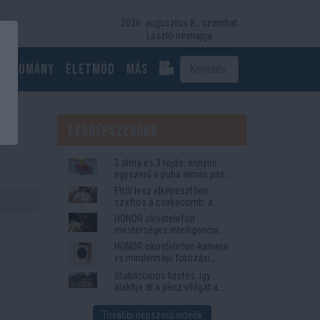
2026. augusztus 8., szombat
László névnapja
Tudomány
Életmód
más
Legnépszerűbb
3 alma és 3 tojás: ennyire
egyszerű a puha almás pite
titka
Ettől lesz elképesztően
szaftos a csirkecomb: a
sörös pác a titok
HONOR okostelefon
mesterséges intelligencia
funkciók, amelyek
HONOR okostelefon-kamera
megkönnyítik az életet
vs mindennapi fotózási
igények
Stabilcoinos fizetés: így
alakítja át a pénz világát a
Visa, a Mastercard és a
Western Union
További népszerű videók