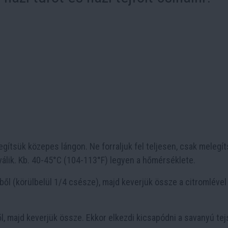
gítsük közepes lángon. Ne forraljuk fel teljesen, csak melegí
álik. Kb. 40-45°C (104-113°F) legyen a hőmérséklete.
ből (körülbelül 1/4 csésze), majd keverjük össze a citromlével
l, majd keverjük össze. Ekkor elkezdi kicsapódni a savanyú tej