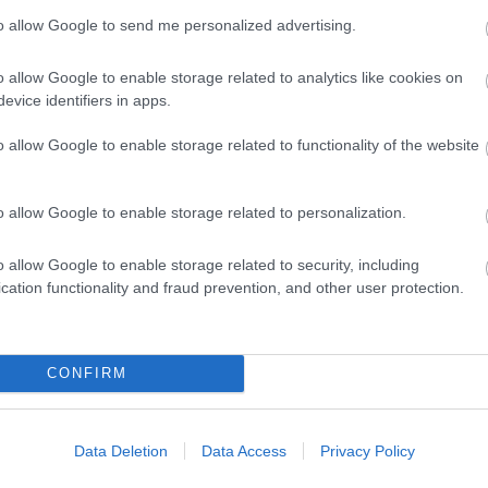
ai szabályokra az ételek elkészítése során.
to allow Google to send me personalized advertising.
 másképp) de megmutatjuk, hogyan
o allow Google to enable storage related to analytics like cookies on
tejfölt!
evice identifiers in apps.
o allow Google to enable storage related to functionality of the website
9 h 7 min
10 h 30 min
o allow Google to enable storage related to personalization.
o allow Google to enable storage related to security, including
cation functionality and fraud prevention, and other user protection.
 Eating These 3 Foods
Fungus Dries Up And Fal
 Are Known to Cause
Off After The First Use
sites
CONFIRM
More
Data Deletion
Data Access
Privacy Policy
2
157
225
432
174
359