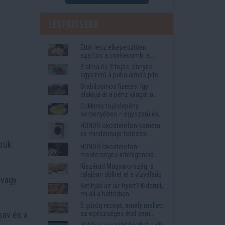
Legfrissebb
Ettől lesz elképesztően
szaftos a csirkecomb: a
sörös pác a titok
3 alma és 3 tojás: ennyire
egyszerű a puha almás pite
titka
Stabilcoinos fizetés: így
alakítja át a pénz világát a
Visa, a Mastercard és a
Cukkinis tojáslepény
Western Union
serpenyőben – egyszerű és
laktató vacsora
HONOR okostelefon-kamera
vs mindennapi fotózási
igények
tsük
HONOR okostelefon
mesterséges intelligencia
funkciók, amelyek
Kiszárad Magyarország: a
megkönnyítik az életet
talajban dőlhet el a vízválság
 vagy
Betiltják az air fryert? Kiderült,
mi áll a háttérben
5 görög recept, amely mellett
az egészséges étel sem
sav és a
tűnik lemondásnak
Halálos veszélyt hozhat a 40