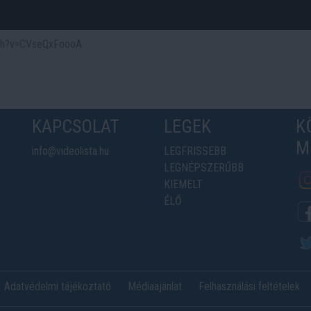
atch?v=CVseQxFoooA
KAPCSOLAT
LEGEK
K
M
info@videolista.hu
LEGFRISSEBB
LEGNÉPSZERŰBB
KIEMELT
ÉLŐ
Adatvédelmi tájékoztató
Médiaajánlat
Felhasználási feltételek