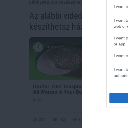
edényeket és eszközöket, és vigyázzon a higiéni
I want 
Az alábbi videóban (kicsit
I want t
készíthetsz házilag túrót és 
web or d
I want t
or app.
10 h 56 min
I want t
I want t
authenti
Doctor: One Teaspoon Kills
Stop
All Worms in Your Body!
That
Para
More
More
213
163
168
33