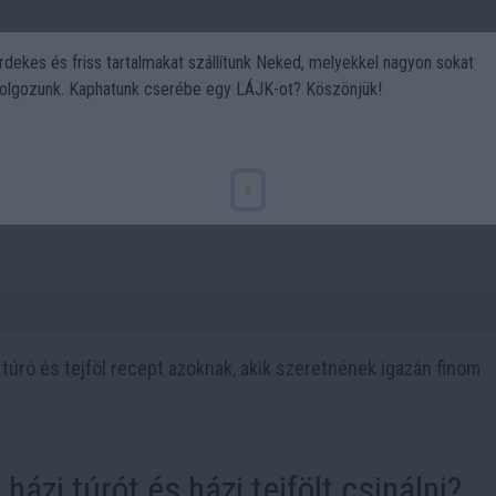
rdekes és friss tartalmakat szállítunk Neked, melyekkel nagyon sokat
olgozunk. Kaphatunk cserébe egy LÁJK-ot? Köszönjük!
Politika
Art
Kert
DIY
Gasztro
Utazás
Sport
észítése - nem nehéz, vágj bele
x
 túró és tejföl recept azoknak, akik szeretnének igazán finom
házi túrót és házi tejfölt csinálni?