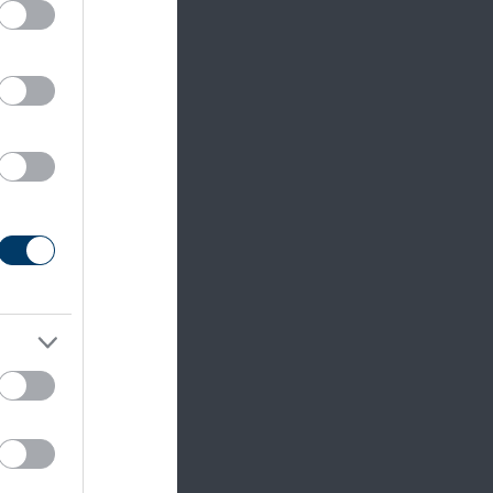
t hűtsük