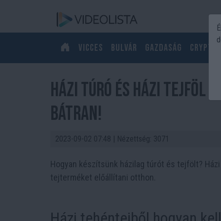
É
d
Vicces
Bulvár
Gazdaság
Crypto
Házi túró és házi tejföl k
bátran!
2023-09-02 07:48
| Nézettség: 3071
Hogyan készítsünk házilag túrót és tejfölt? Házi
tejterméket előállítani otthon.
Házi tehéntejből hogyan kell 