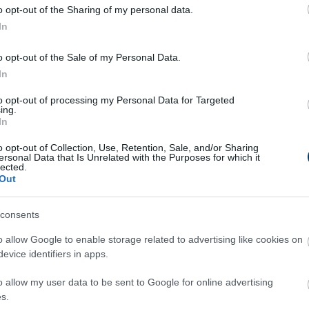
o opt-out of the Sharing of my personal data.
In
o opt-out of the Sale of my Personal Data.
In
 friss házi tehéntejben. Hagyjuk állni néhány percig, hogy a tej
to opt-out of processing my Personal Data for Targeted
ing.
In
énk sósabb ízt.
o opt-out of Collection, Use, Retention, Sale, and/or Sharing
ersonal Data that Is Unrelated with the Purposes for which it
lected.
ba, majd fedjük le egy tiszta konyharuhával vagy gézzel.
Out
 órán át. Minél hosszabb ideig hagyjuk állni, annál sűrűbb és
consents
o allow Google to enable storage related to advertising like cookies on
hogy további tartósságot biztosítsunk neki. Legalább egy órán á
evice identifiers in apps.
o allow my user data to be sent to Google for online advertising
házi túrót és tejfölt! Ne feledje, hogy mindig használjon tiszta
s.