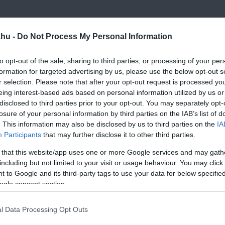
y gézzel, majd hagyjuk állni szobahőmérsékleten legalább 4-6 ó
.hu -
Do Not Process My Personal Information
 a túró.
avó részt egy szűrőn keresztül. A túrót össze lehet gyűjteni a
to opt-out of the sale, sharing to third parties, or processing of your per
formation for targeted advertising by us, please use the below opt-out s
savótól.
r selection. Please note that after your opt-out request is processed y
eing interest-based ads based on personal information utilized by us or
hűtsük le a hűtőben legalább egy órán át, hogy megszilárduljon.
disclosed to third parties prior to your opt-out. You may separately opt-
losure of your personal information by third parties on the IAB’s list of
íteni?
. This information may also be disclosed by us to third parties on the
IA
Participants
that may further disclose it to other third parties.
 that this website/app uses one or more Google services and may gath
including but not limited to your visit or usage behaviour. You may click 
 to Google and its third-party tags to use your data for below specifi
ogle consent section.
l Data Processing Opt Outs