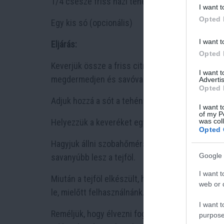
1/4 csésze friss házi tehéntej
I want t
Opted 
Egy kis só (opcionális)
I want t
Eljárás:
Opted 
Keverjük össze a friss citromlevet vagy ecetet a
I want 
megdermedjen és savóval szétváljon.
Advertis
Opted 
Adjuk hozzá a sót a tehéntejfonához, ha szeretn
I want t
of my P
was col
Helyezzük a keveréket egy üveg vagy műanyag tál
Opted 
Hagyjuk állni szobahőmérsékleten legalább 12-24
Google 
savanyúbb lesz a tejföl.
I want t
Miután a tejföl elkészült, hűtsük le a hűtőben, 
web or d
le, mielőtt felhasználnánk.
I want t
Reméljük, hogy élvezni fogja a frissen készített 
purpose