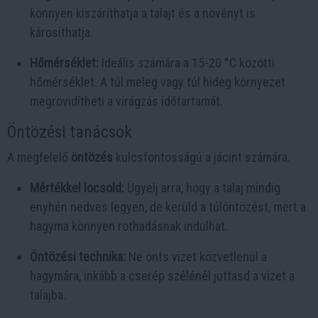
könnyen kiszáríthatja a talajt és a növényt is
károsíthatja.
Hőmérséklet:
Ideális számára a 15-20 °C közötti
hőmérséklet. A túl meleg vagy túl hideg környezet
megrövidítheti a virágzás időtartamát.
Öntözési tanácsok
A megfelelő
öntözés
kulcsfontosságú a jácint számára.
Mértékkel locsold:
Ügyelj arra, hogy a talaj mindig
enyhén nedves legyen, de kerüld a túlöntözést, mert a
hagyma könnyen rothadásnak indulhat.
Öntözési technika:
Ne önts vizet közvetlenül a
hagymára, inkább a cserép szélénél juttasd a vizet a
talajba.