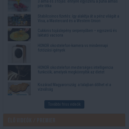
3 alma és 3 tojás: ennyire egyszerű a puha almás
pite titka
Stabilcoinos fizetés: így alakítja át a pénz világát a
Visa, a Mastercard és a Western Union
Cukkinis tojáslepény serpenyőben – egyszerű és
laktató vacsora
HONOR okostelefon-kamera vs mindennapi
fotózási igények
HONOR okostelefon mesterséges intelligencia
funkciók, amelyek megkönnyítik az életet
Kiszárad Magyarország: a talajban dőlhet el a
vízválság
További friss videók
Élő videók / Premier