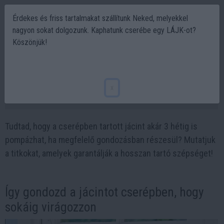
Érdekes és friss tartalmakat szállítunk Neked, melyekkel
nagyon sokat dolgozunk. Kaphatunk cserébe egy LÁJK-ot?
Köszönjük!
Hogyan gondozd a jácintot, hogy akár 3
hétig is virágozzon?
x
2025-01-15 19:23
Tudtad, hogy a cserépben tartott jácint akár 3 hétig is
pompázhat, ha megfelelő gondozásban részesül? Mutatjuk
a titkokat, amelyek garantálják a hosszan tartó szépséget!
Így gondozd a jácintot cserépben, hogy
sokáig virágozzon