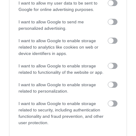
I want to allow my user data to be sent to
One Teaspoon And All The Worms In The Body
Google for online advertising purposes.
Die Instantly
I want to allow Google to send me
More
personalized advertising.
239
35
267
I want to allow Google to enable storage
related to analytics like cookies on web or
device identifiers in apps.
6 h 45 min
I want to allow Google to enable storage
related to functionality of the website or app.
I want to allow Google to enable storage
related to personalization.
I want to allow Google to enable storage
related to security, including authentication
functionality and fraud prevention, and other
user protection.
Stop Eating These 3 Foods That Are Known to
Cause Parasites