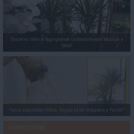
Ősszel és télen is ragyoghatnak szobanövényeid! Mutatjuk a
titkot!
Yucca szaporítása otthon. Hogyan bírjuk virágzásra a Yuccát?
Legnépszerűbb