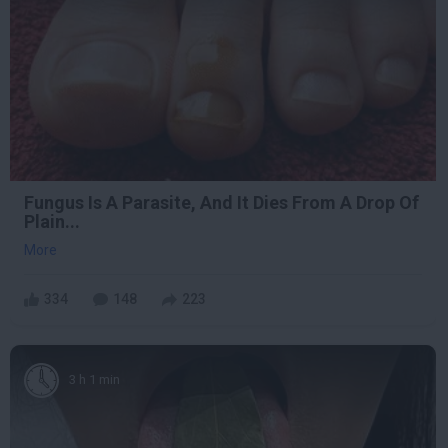
Fungus Is A Parasite, And It Dies From A Drop Of
Plain...
More
334
148
223
3 h 1 min