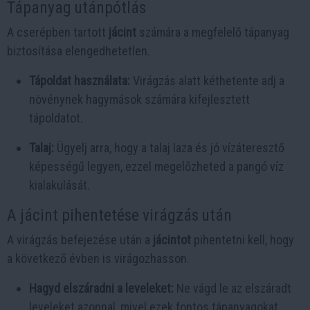
Tápanyag utánpótlás
A cserépben tartott
jácint
számára a megfelelő tápanyag
biztosítása elengedhetetlen.
Tápoldat használata:
Virágzás alatt kéthetente adj a
növénynek hagymások számára kifejlesztett
tápoldatot.
Talaj:
Ügyelj arra, hogy a talaj laza és jó vízáteresztő
képességű legyen, ezzel megelőzheted a pangó víz
kialakulását.
A jácint pihentetése virágzás után
A virágzás befejezése után a
jácintot
pihentetni kell, hogy
a következő évben is virágozhasson.
Hagyd elszáradni a leveleket:
Ne vágd le az elszáradt
leveleket azonnal, mivel ezek fontos tápanyagokat