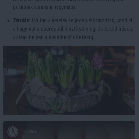
juttatnak vissza a hagymába.
Tárolás:
Miután a levelek teljesen elszáradtak, vedd ki
a hagymát a cserépből, tisztítsd meg, és tárold hűvös,
száraz helyen a következő ültetésig.
11 h 56 min