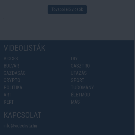
További élő videók
VIDEOLISTÁK
VICCES
DIY
BULVÁR
GASZTRO
GAZDASÁG
UTAZÁS
CRYPTO
SPORT
POLITIKA
TUDOMÁNY
ART
ÉLETMÓD
KERT
MÁS
KAPCSOLAT
info@videolista.hu