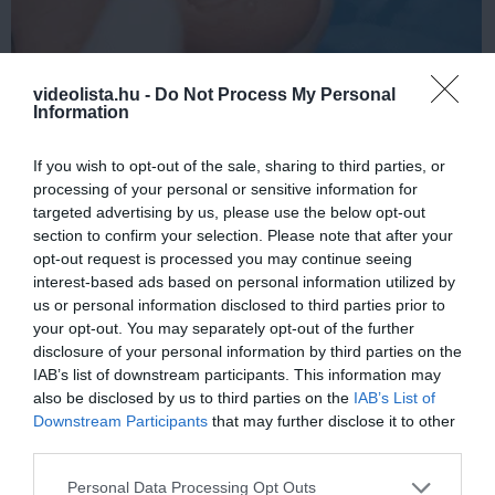
videolista.hu -
Do Not Process My Personal
Information
Fungus Dries Up And Falls Off After The First
Use
If you wish to opt-out of the sale, sharing to third parties, or
More
processing of your personal or sensitive information for
targeted advertising by us, please use the below opt-out
322
110
326
section to confirm your selection. Please note that after your
opt-out request is processed you may continue seeing
interest-based ads based on personal information utilized by
us or personal information disclosed to third parties prior to
10 h 49 min
your opt-out. You may separately opt-out of the further
disclosure of your personal information by third parties on the
IAB’s list of downstream participants. This information may
also be disclosed by us to third parties on the
IAB’s List of
Downstream Participants
that may further disclose it to other
third parties.
Please note that this website/app uses one or more Google
Personal Data Processing Opt Outs