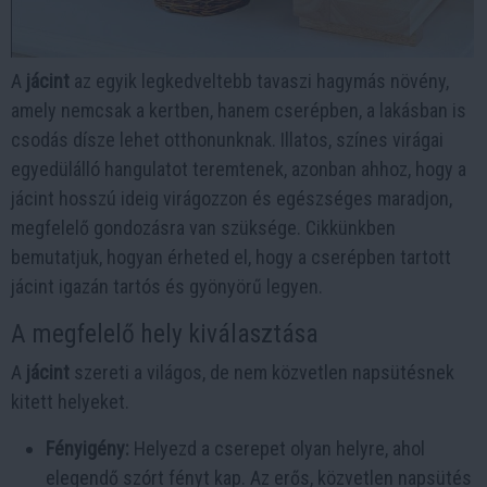
A
jácint
az egyik legkedveltebb tavaszi hagymás növény,
amely nemcsak a kertben, hanem cserépben, a lakásban is
csodás dísze lehet otthonunknak. Illatos, színes virágai
egyedülálló hangulatot teremtenek, azonban ahhoz, hogy a
jácint hosszú ideig virágozzon és egészséges maradjon,
megfelelő gondozásra van szüksége. Cikkünkben
bemutatjuk, hogyan érheted el, hogy a cserépben tartott
jácint igazán tartós és gyönyörű legyen.
A megfelelő hely kiválasztása
A
jácint
szereti a világos, de nem közvetlen napsütésnek
kitett helyeket.
Fényigény:
Helyezd a cserepet olyan helyre, ahol
elegendő szórt fényt kap. Az erős, közvetlen napsütés