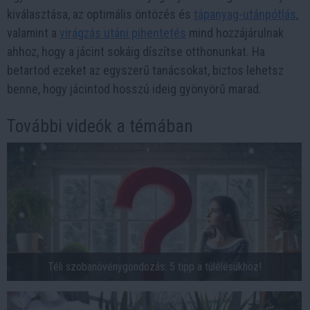
kiválasztása, az optimális öntözés és
tápanyag-utánpótlás
,
valamint a
virágzás utáni pihentetés
mind hozzájárulnak
ahhoz, hogy a jácint sokáig díszítse otthonunkat. Ha
betartod ezeket az egyszerű tanácsokat, biztos lehetsz
benne, hogy jácintod hosszú ideig gyönyörű marad.
További videók a témában
Téli szobanövénygondozás: 5 tipp a túlélésükhöz!