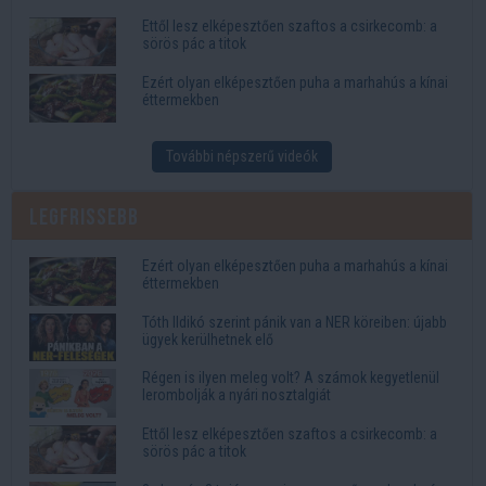
Ettől lesz elképesztően szaftos a csirkecomb: a
sörös pác a titok
Ezért olyan elképesztően puha a marhahús a kínai
éttermekben
További népszerű videók
Legfrissebb
Ezért olyan elképesztően puha a marhahús a kínai
éttermekben
Tóth Ildikó szerint pánik van a NER köreiben: újabb
ügyek kerülhetnek elő
Régen is ilyen meleg volt? A számok kegyetlenül
lerombolják a nyári nosztalgiát
Ettől lesz elképesztően szaftos a csirkecomb: a
sörös pác a titok