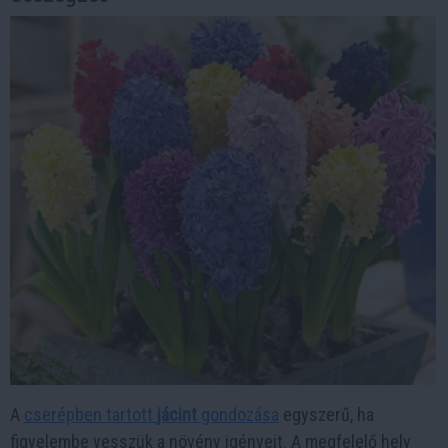
A
cserépben tartott
jácint
gondozása
egyszerű, ha
figyelembe vesszük a növény igényeit. A megfelelő hely