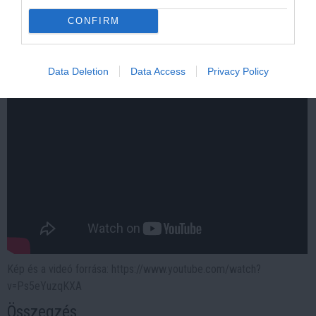
More
CONFIRM
243
158
128
Data Deletion
Data Access
Privacy Policy
Kép és a videó forrása: https://www.youtube.com/watch?
v=Ps5eYuzqKXA
Összegzés