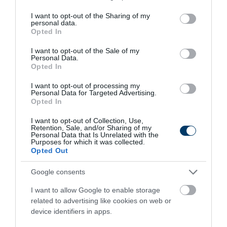
services and may gather and store information including but
not limited to your visit or usage behaviour. You may click to
I want to opt-out of the Sharing of my
personal data.
grant or deny consent to Google and its third-party tags to
Opted In
5 Hidden Signs You Have Worms Inside Your
use your data for below specified purposes in below Google
Body
consent section.
I want to opt-out of the Sale of my
Personal Data.
More
Opted In
204
45
208
I want to opt-out of processing my
Personal Data for Targeted Advertising.
Opted In
I want to opt-out of Collection, Use,
4 h 49 min
Retention, Sale, and/or Sharing of my
Personal Data that Is Unrelated with the
Purposes for which it was collected.
Opted Out
Google consents
I want to allow Google to enable storage
related to advertising like cookies on web or
device identifiers in apps.