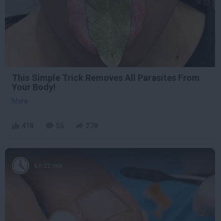
This Simple Trick Removes All Parasites From
Your Body!
More
418
55
278
6 h 22 min