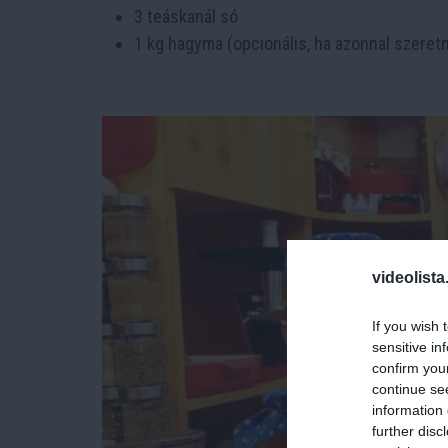
3 teáskanál só
1 kg hagyma (opcionális, ha azonnal szeret
videolista
If you wish 
sensitive in
confirm you
continue se
information 
further disc