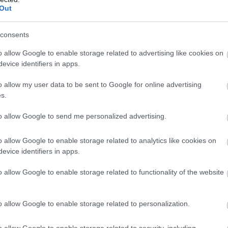
Out
orralni még 10-15 percig.
consents
agyd őket száradni. Használj celofánt vagy befőzési fóliát a
o allow Google to enable storage related to advertising like cookies on
evice identifiers in apps.
o allow my user data to be sent to Google for online advertising
s.
készített üvegekbe, és hagyj kb. 1 cm helyet a tetejükön.
to allow Google to send me personalized advertising.
agy egy olyan helyre, ahol sokáig megőrzi a hőtartalmát, és ha
o allow Google to enable storage related to analytics like cookies on
evice identifiers in apps.
o allow Google to enable storage related to functionality of the website
ötét, száraz és hűvös helyre. A lecsó télire tartósítva így hó
o allow Google to enable storage related to personalization.
???
o allow Google to enable storage related to security, including