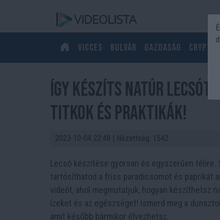
É
d
Vicces
Bulvár
Gazdaság
Crypto
Így készíts natúr lecsót 
titkok és praktikák!
2023-10-04 22:48
| Nézettség: 1542
Lecsó készítése gyorsan és egyszerűen télire. 
tartósíthatod a friss paradicsomot és paprikát 
videót, ahol megmutatjuk, hogyan készíthetsz n
ízeket és az egészséget! Ismerd meg a dunsztol
amit később bármikor élvezhetsz.