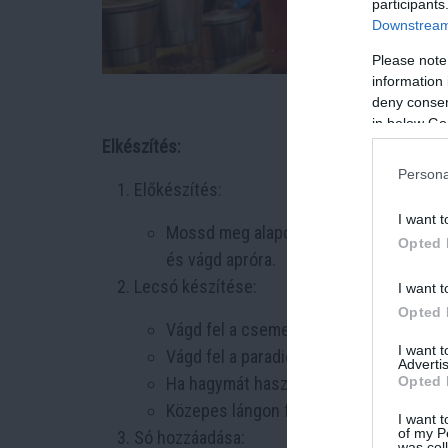
participants
Downstream 
Please note
information 
deny consent
in below Go
Elkészítés:
Persona
Előkészítés:
I want t
Mossd meg alaposan a paprikát és a p
Opted 
és vágd apróra.
Lecsó készítése:
I want t
Opted 
Vágd fel a csemege paprikát kis kockák
I want 
Vágd fel a paradicsomot is, majd add h
Advertis
Opted 
Ha hagymát használsz, vágd fel apróra,
Közepes lángon főzd az összetevőket e
I want t
of my P
Só hozzáadása:
was col