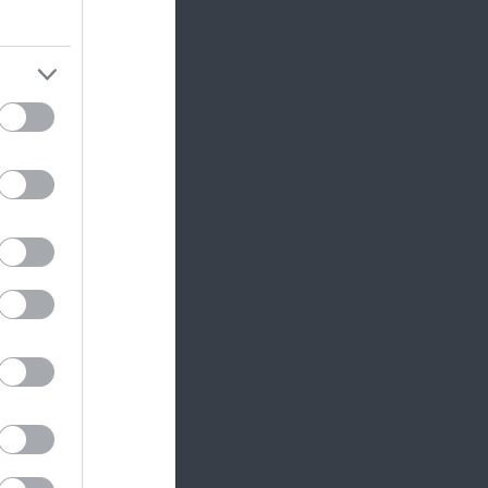
gyd ott
napokig