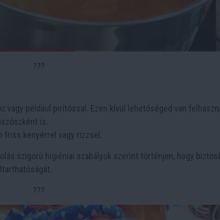
???
z vagy például pirítóssal. Ezen kívül lehetőséged van felhaszn
aszószként is.
 friss kenyérrel vagy rizzsel.
olás szigorú higiéniai szabályok szerint történjen, hogy biztos
eltarthatóságát.
???