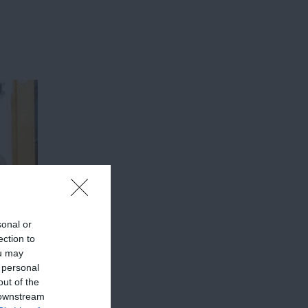
sonal or
ection to
ou may
 personal
out of the
 downstream