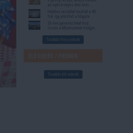
az egészséges étel sem
tűnik lemondásnak
Halálos veszélyt hozhat a 40
fok: így jelezhet a hőguta
35 éve generációkat hoz
össze a Művészetek Völgye
– megvan a 2027-es időpont
és a bérletár
További friss videók
Élő videók / Premier
További élő videók