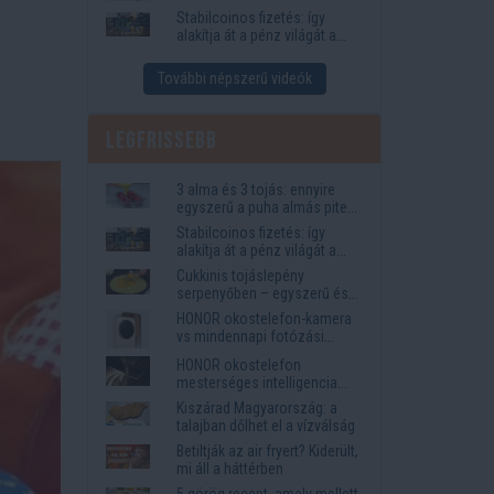
igények
Stabilcoinos fizetés: így
alakítja át a pénz világát a
Visa, a Mastercard és a
Western Union
További népszerű videók
Legfrissebb
3 alma és 3 tojás: ennyire
egyszerű a puha almás pite
titka
Stabilcoinos fizetés: így
alakítja át a pénz világát a
Visa, a Mastercard és a
Cukkinis tojáslepény
Western Union
serpenyőben – egyszerű és
laktató vacsora
HONOR okostelefon-kamera
vs mindennapi fotózási
igények
HONOR okostelefon
mesterséges intelligencia
funkciók, amelyek
Kiszárad Magyarország: a
megkönnyítik az életet
talajban dőlhet el a vízválság
Betiltják az air fryert? Kiderült,
mi áll a háttérben
5 görög recept, amely mellett