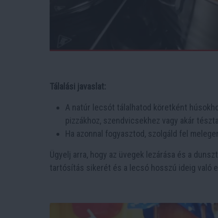
Tálalási javaslat:
A natúr lecsót tálalhatod köretként húsokho
pizzákhoz, szendvicsekhez vagy akár tészt
Ha azonnal fogyasztod, szolgáld fel melegen
Ügyelj arra, hogy az üvegek lezárása és a dunszt
tartósítás sikerét és a lecsó hosszú ideig való 