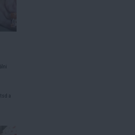
álni
ítsd a