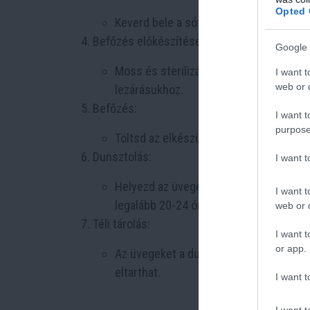
Opted 
Keverd bele a sót a lecsóba, és hagyd f
Befőzés előkészítése:
Google 
Moss és sterilizálj ki üvegeket, majd h
I want t
web or d
lezárásukhoz.
Befőzés:
I want t
purpose
Töltsd az elkészült natúr lecsót az elő
Dunsztolás:
I want 
Helyezd az üvegeket egy hűtőtáskába, v
I want t
legalább 20-24 órán keresztül.
web or d
Téli tárolás:
I want t
or app.
Az üvegeket a dunsztolás után helyezd s
eltarthat.
I want t
I want t