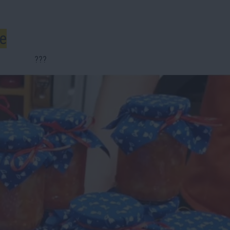
je
???