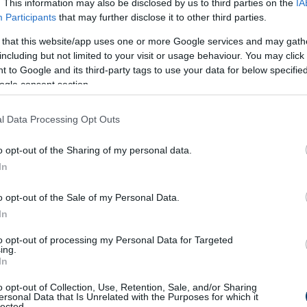
. This information may also be disclosed by us to third parties on the
IA
Participants
that may further disclose it to other third parties.
 that this website/app uses one or more Google services and may gath
including but not limited to your visit or usage behaviour. You may click 
???
 to Google and its third-party tags to use your data for below specifi
ogle consent section.
l Data Processing Opt Outs
o opt-out of the Sharing of my personal data.
aradicsomot. Ha úgy döntesz, hogy hagymát is hozzáadsz, há
In
o opt-out of the Sale of my Personal Data.
In
ra vagy szeletekre, és tegyél egy nagy lábasba.
to opt-out of processing my Personal Data for Targeted
ozzá a paprikához.
ing.
In
 és adjd hozzá a többi zöldséghez.
gyütt, amíg a zöldségek megpuhulnak, és egy sűrű lecsót kapj
o opt-out of Collection, Use, Retention, Sale, and/or Sharing
ersonal Data that Is Unrelated with the Purposes for which it
lected.