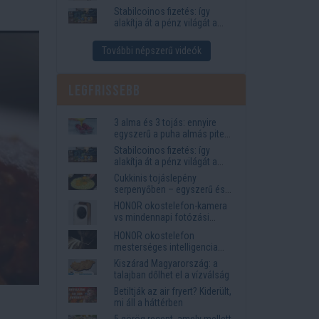
igények
Stabilcoinos fizetés: így
alakítja át a pénz világát a
Visa, a Mastercard és a
Western Union
További népszerű videók
Legfrissebb
3 alma és 3 tojás: ennyire
egyszerű a puha almás pite
titka
Stabilcoinos fizetés: így
alakítja át a pénz világát a
Visa, a Mastercard és a
Cukkinis tojáslepény
Western Union
serpenyőben – egyszerű és
laktató vacsora
HONOR okostelefon-kamera
vs mindennapi fotózási
igények
HONOR okostelefon
mesterséges intelligencia
funkciók, amelyek
Kiszárad Magyarország: a
megkönnyítik az életet
talajban dőlhet el a vízválság
Betiltják az air fryert? Kiderült,
mi áll a háttérben
5 görög recept, amely mellett