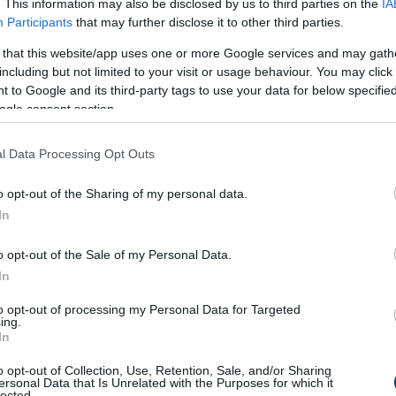
. This information may also be disclosed by us to third parties on the
IA
Participants
that may further disclose it to other third parties.
 that this website/app uses one or more Google services and may gath
e, majd kinyomkodjuk.
including but not limited to your visit or usage behaviour. You may click 
záadjuk a kinyomkodott zsemlét, tojást, reszelt parmezánt, fi
 to Google and its third-party tags to use your data for below specifi
lamint a fűszereket.
ogle consent section.
l kisebb húsgolyókat formálunk a masszából.
l Data Processing Opt Outs
paradicsom mártásba.
o opt-out of the Sharing of my personal data.
In
közben elpárolgott folyadékot vízzel vagy húslevessel pótoljuk.
o opt-out of the Sale of my Personal Data.
In
ifőzzük benne a spagettit a csomagoláson található utasítások s
to opt-out of processing my Personal Data for Targeted
ing.
In
k, majd rákanalazzuk a szicíliai paradicsomos húsgombócokat é
o opt-out of Collection, Use, Retention, Sale, and/or Sharing
ersonal Data that Is Unrelated with the Purposes for which it
szelt parmezán sajttal és friss petrezselyemmel.
lected.