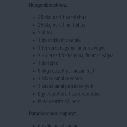
Húsgombócokhoz:
25 dkg darált sertéshús
25 dkg darált marhahús
2 dl tej
1 db szikkadt zsemle
1 fej vöröshagyma, finomra vágva
2-3 gerezd fokhagyma, finomra vágva
1 db tojás
8 dkg reszelt parmezán sajt
1 kávéskanál oregánó
1 kávéskanál petrezselyem
Egy csipet őrölt szerecsendió
Ízlés szerint só, bors
Paradicsomos alaphoz:
6 evőkanál olívaolaj