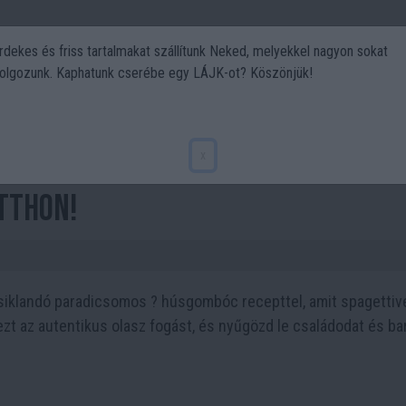
rdekes és friss tartalmakat szállítunk Neked, melyekkel nagyon sokat
olgozunk. Kaphatunk cserébe egy LÁJK-ot? Köszönjük!
Politika
Art
Kert
DIY
Gasztro
Utazás
Sport
s Szicíliai Paradicsomos ?
x
tthon!
nycsiklandó paradicsomos ? húsgombóc recepttel, amit spagettiv
 ezt az autentikus olasz fogást, és nyűgözd le családodat és ba