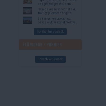
az egészséges étel sem
tűnik lemondásnak
Halálos veszélyt hozhat a 40
fok: így jelezhet a hőguta
35 éve generációkat hoz
össze a Művészetek Völgye
– megvan a 2027-es időpont
és a bérletár
További friss videók
Élő videók / Premier
További élő videók