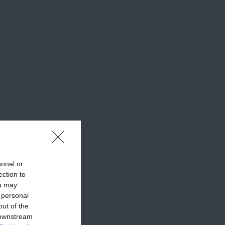
sonal or
ection to
ou may
 personal
out of the
 downstream