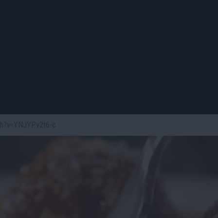
tch?v=YNJYPv2t6-c