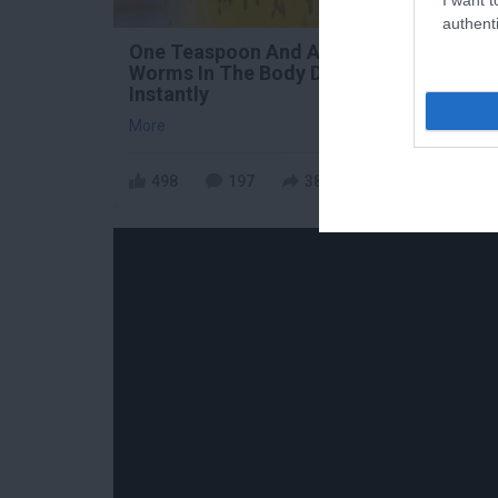
authenti
One Teaspoon And All The
Fung
Worms In The Body Die
When
Instantly
Nigh
More
More
498
197
382
33