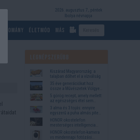
2026. augusztus 7., péntek
Ibolya névnapja
Tudomány
Életmód
más
Legnépszerűbb
Kiszárad Magyarország: a
talajban dőlhet el a vízválság
35 éve generációkat hoz
össze a Művészetek Völgye
– megvan a 2027-es időpont
5 görög recept, amely mellett
és a bérletár
az egészséges étel sem
el
tűnik lemondásnak
3 alma és 3 tojás: ennyire
rátaidat
egyszerű a puha almás pite
titka
HONOR okostelefon
mesterséges intelligencia
funkciók, amelyek
HONOR okostelefon-kamera
megkönnyítik az életet
vs mindennapi fotózási