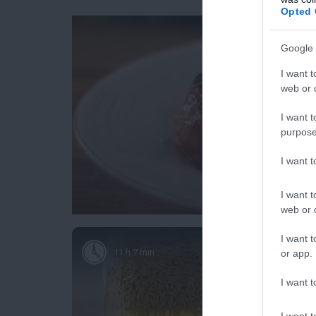
Opted 
Google 
I want t
web or d
I want t
purpose
I want 
I want t
web or d
I want t
11 h 7 min
or app.
I want t
I want t