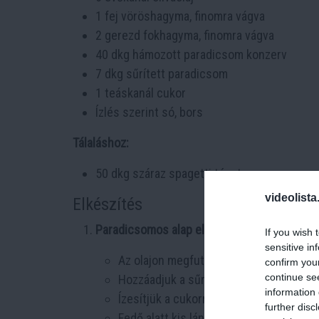
1 fej vöröshagyma, finomra vágva
2 gerezd fokhagyma, finomra vágva
40 dkg hámozott paradicsom konzerv
7 dkg sűrített paradicsom
1 teáskanál cukor
Ízlés szerint só, bors
Tálaláshoz:
50 dkg száraz spagetti tészta
videolista
Elkészítés
Paradicsomos alap elkészítése:
If you wish 
sensitive in
Az olajon megfuttatjuk a finomra vágo
confirm you
continue se
Hozzáadjuk a sűrített paradicsomot és
information 
Ízesítjük a cukorral, sóval és borssal.
further disc
Fedő alatt kis lángon főzzük 10 percig.