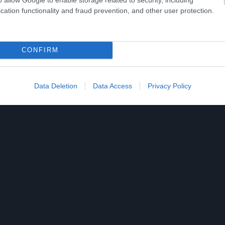
cation functionality and fraud prevention, and other user protection.
us Suffocates and Dies
This Simple Trick Remo
 You Apply This at
All Parasites From Your
t
Body!
CONFIRM
More
0
129
134
349
54
99
Data Deletion
Data Access
Privacy Policy