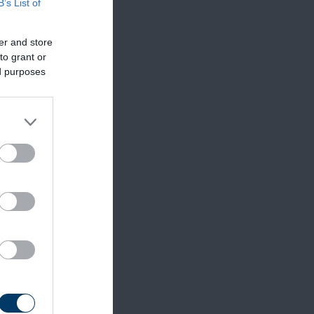
B’s List of
er and store
to grant or
nomra
ed purposes
zerint.
s a