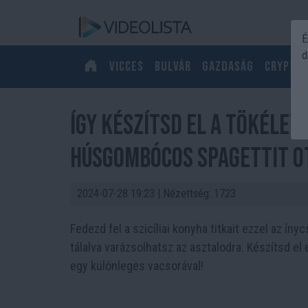
É
d
Vicces
Bulvár
Gazdaság
Crypto
Így készítsd el a tökélete
Húsgombócos Spagettit o
2024-07-28 19:23
| Nézettség: 1723
Fedezd fel a szicíliai konyha titkait ezzel az í
tálalva varázsolhatsz az asztalodra. Készítsd el
egy különleges vacsorával!