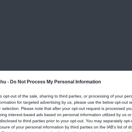
.hu -
Do Not Process My Personal Information
to opt-out of the sale, sharing to third parties, or processing of your per
formation for targeted advertising by us, please use the below opt-out s
tt vöröshagymát és a fokhagymát.
r selection. Please note that after your opt-out request is processed y
eing interest-based ads based on personal information utilized by us or
 a darabokra vágott paradicsom konzervet.
disclosed to third parties prior to your opt-out. You may separately opt-
losure of your personal information by third parties on the IAB’s list of