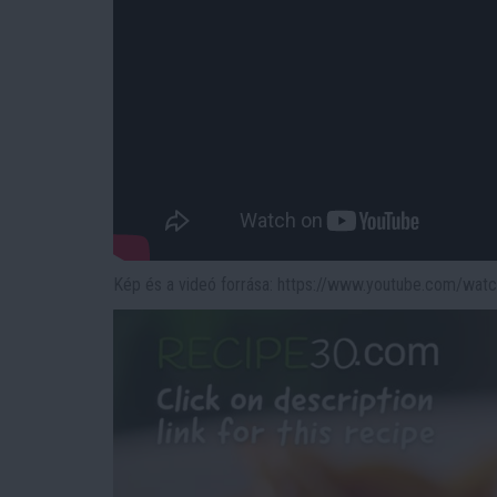
Kép és a videó forrása: https://www.youtube.com/wa