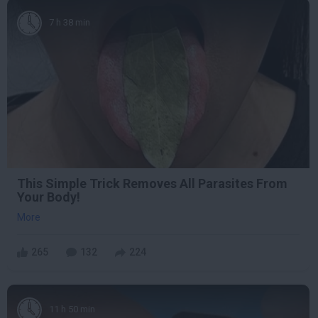
7 h 38 min
This Simple Trick Removes All Parasites From
Your Body!
More
265
132
224
11 h 50 min