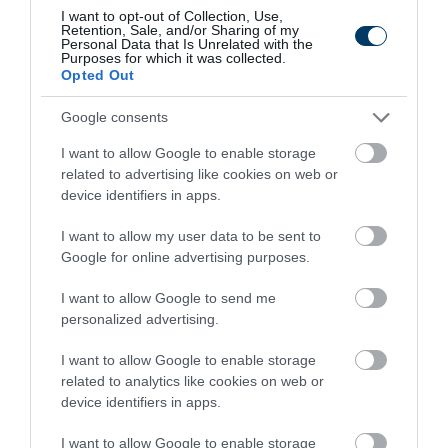
I want to opt-out of Collection, Use,
Retention, Sale, and/or Sharing of my
Personal Data that Is Unrelated with the
Purposes for which it was collected.
Opted Out
Google consents
5 Hidden Signs You Have Worms Inside Your
Body
I want to allow Google to enable storage
More
related to advertising like cookies on web or
device identifiers in apps.
426
92
230
I want to allow my user data to be sent to
Google for online advertising purposes.
I want to allow Google to send me
53 min
personalized advertising.
I want to allow Google to enable storage
related to analytics like cookies on web or
device identifiers in apps.
I want to allow Google to enable storage