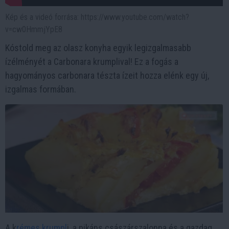
Kép és a videó forrása: https://www.youtube.com/watch?
v=cw0HmmjYpE8
Kóstold meg az olasz konyha egyik legizgalmasabb
ízélményét a Carbonara krumplival! Ez a fogás a
hagyományos carbonara tészta ízeit hozza elénk egy új,
izgalmas formában.
A k
rémes krumpl
i, a pikáns császárszalonna és a gazdag