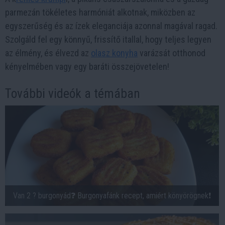
parmezán tökéletes harmóniát alkotnak, miközben az
egyszerűség és az ízek eleganciája azonnal magával ragad.
Szolgáld fel egy könnyű, frissítő itallal, hogy teljes legyen
az élmény, és élvezd az
olasz konyha
varázsát otthonod
kényelmében vagy egy baráti összejövetelen!
További videók a témában
Van 2 ? burgonyád❓ Burgonyafánk recept, amiért könyörögnek❗️