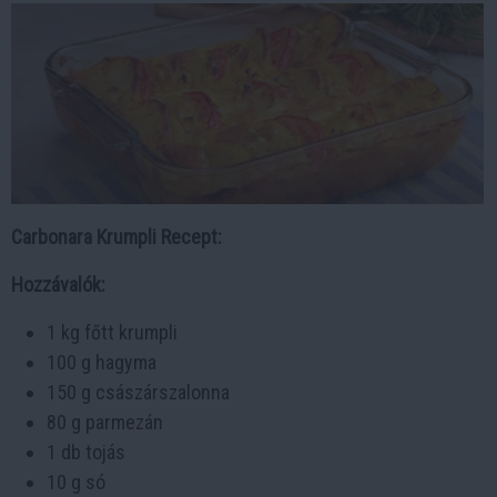
Carbonara Krumpli Recept:
Hozzávalók:
1 kg főtt krumpli
100 g hagyma
150 g császárszalonna
80 g parmezán
1 db tojás
10 g só