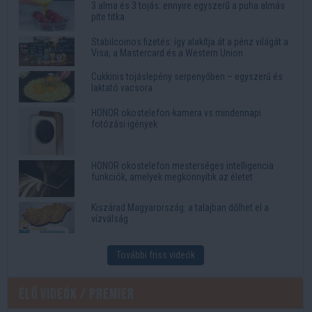
3 alma és 3 tojás: ennyire egyszerű a puha almás
pite titka
Stabilcoinos fizetés: így alakítja át a pénz világát a
Visa, a Mastercard és a Western Union
Cukkinis tojáslepény serpenyőben – egyszerű és
laktató vacsora
HONOR okostelefon-kamera vs mindennapi
fotózási igények
HONOR okostelefon mesterséges intelligencia
funkciók, amelyek megkönnyítik az életet
Kiszárad Magyarország: a talajban dőlhet el a
vízválság
További friss videók
Élő videók / Premier