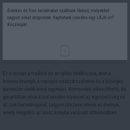
Érdekes és friss tartalmakat szállítunk Neked, melyekkel
nagyon sokat dolgozunk. Kaphatunk cserébe egy LÁJK-ot?
Köszönjük!
Tepsis carbonara krumpli 20 perc alatt
elkészíthető laktató recept
x
2024-01-26 15:48
Ez a recept a tradíció és az újítás találkozása, ahol a
krémes krumpli, a ropogós császárszalonna és a bőséges
parmezán ölelik körül egymást. Könnyedén elkészíthető, és
garantáltan elvarázsol minden ínyencet az egyszerűség és
az ízek harmóniájával. Legyen részese ennek az ételnek,
amely megidézi az olasz konyha varázsát otthonodban!