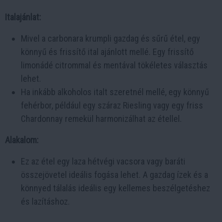
Italajánlat:
Mivel a carbonara krumpli gazdag és sűrű étel, egy
könnyű és frissítő ital ajánlott mellé. Egy frissítő
limonádé citrommal és mentával tökéletes választás
lehet.
Ha inkább alkoholos italt szeretnél mellé, egy könnyű
fehérbor, például egy száraz Riesling vagy egy friss
Chardonnay remekül harmonizálhat az étellel.
Alakalom:
Ez az étel egy laza hétvégi vacsora vagy baráti
összejövetel ideális fogása lehet. A gazdag ízek és a
könnyed tálalás ideális egy kellemes beszélgetéshez
és lazításhoz.