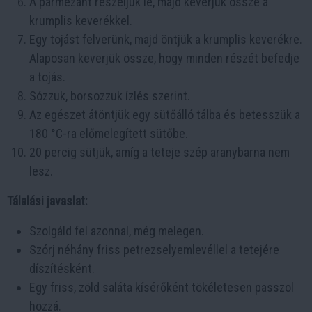
A parmezánt reszeljük le, majd keverjük össze a
krumplis keverékkel.
Egy tojást felverünk, majd öntjük a krumplis keverékre.
Alaposan keverjük össze, hogy minden részét befedje
a tojás.
Sózzuk, borsozzuk ízlés szerint.
Az egészet átöntjük egy sütőálló tálba és betesszük a
180 °C-ra előmelegített sütőbe.
20 percig sütjük, amíg a teteje szép aranybarna nem
lesz.
Tálalási javaslat:
Szolgáld fel azonnal, még melegen.
Szórj néhány friss petrezselyemlevéllel a tetejére
díszítésként.
Egy friss, zöld saláta kísérőként tökéletesen passzol
hozzá.