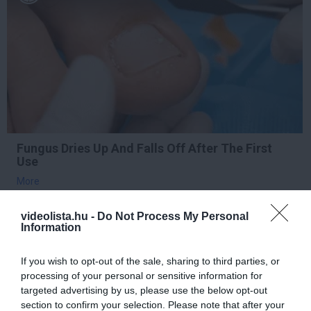
Fungus Dries Up And Falls Off After The First
Use
More
videolista.hu -
Do Not Process My Personal
256
182
218
Information
If you wish to opt-out of the sale, sharing to third parties, or
1 h 5 min
processing of your personal or sensitive information for
targeted advertising by us, please use the below opt-out
section to confirm your selection. Please note that after your