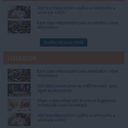
Ettől lesz elképesztően szaftos a csirkecomb: a
sörös pác a titok
Ezért olyan elképesztően puha a marhahús a kínai
éttermekben
További népszerű videók
Legfrissebb
Ezért olyan elképesztően puha a marhahús a kínai
éttermekben
Tóth Ildikó szerint pánik van a NER köreiben: újabb
ügyek kerülhetnek elő
Régen is ilyen meleg volt? A számok kegyetlenül
lerombolják a nyári nosztalgiát
Ettől lesz elképesztően szaftos a csirkecomb: a
sörös pác a titok