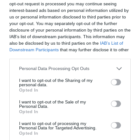
opt-out request is processed you may continue seeing
interest-based ads based on personal information utilized by
us or personal information disclosed to third parties prior to
your opt-out. You may separately opt-out of the further
disclosure of your personal information by third parties on the
IAB’s list of downstream participants. This information may
also be disclosed by us to third parties on the
IAB’s List of
Downstream Participants
that may further disclose it to other
One Teaspoon And All The Worms In The Body
third parties.
Die Instantly
Please note that this website/app uses one or more Google
More
Personal Data Processing Opt Outs
services and may gather and store information including but
not limited to your visit or usage behaviour. You may click to
I want to opt-out of the Sharing of my
466
131
343
personal data.
grant or deny consent to Google and its third-party tags to
Opted In
use your data for below specified purposes in below Google
consent section.
I want to opt-out of the Sale of my
Personal Data.
10 h 6 min
Opted In
I want to opt-out of processing my
Personal Data for Targeted Advertising.
Opted In