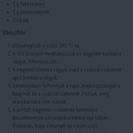
5 g fekete bors
5 g petrezselyem
20 g vaj
Elkészítés:
Előmelegítjük a sütőt 180 °C-ra.
A főtt krumplit meghámozzuk és nagyobb kockákra
vágjuk. Félretesszük.
A hagymát finomra vágjuk, majd a császárszalonnát
apró kockákra vágjuk.
Serpenyőben felhevítjük a vajat, majd hozzáadjuk a
hagymát és a császárszalonnát. Pirítjuk, amíg
aranybarnára nem sülnek.
A pirított hagymás-szalonnás keveréket
összekeverjük a krumplikockákkal egy tálban.
Óvatosan, hogy a krumpli ne törjön szét.