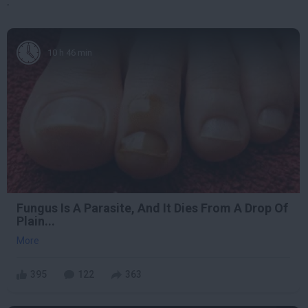
.
10 h 46 min
Fungus Is A Parasite, And It Dies From A Drop Of
Plain...
More
395
122
363