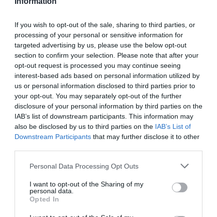
Information
359
44
247
If you wish to opt-out of the sale, sharing to third parties, or
processing of your personal or sensitive information for
targeted advertising by us, please use the below opt-out
section to confirm your selection. Please note that after your
10 h 47 min
opt-out request is processed you may continue seeing
interest-based ads based on personal information utilized by
us or personal information disclosed to third parties prior to
your opt-out. You may separately opt-out of the further
disclosure of your personal information by third parties on the
IAB’s list of downstream participants. This information may
also be disclosed by us to third parties on the
IAB’s List of
Downstream Participants
that may further disclose it to other
third parties.
Please note that this website/app uses one or more Google
Fungus Dries Up And Falls Off After The First
Personal Data Processing Opt Outs
Use
services and may gather and store information including but
not limited to your visit or usage behaviour. You may click to
I want to opt-out of the Sharing of my
More
personal data.
grant or deny consent to Google and its third-party tags to
Opted In
use your data for below specified purposes in below Google
157
140
211
consent section.