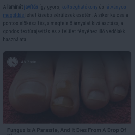
A
laminát
javítás
így gyors,
költséghatékony
és
látványos
megoldás
lehet kisebb sérülések esetén. A siker kulcsa a
pontos előkészítés, a megfelelő árnyalat kiválasztása, a
gondos textúrajavítás és a felület fényéhez illő védőlakk
használata.
4 h 7 min
Fungus Is A Parasite, And It Dies From A Drop Of