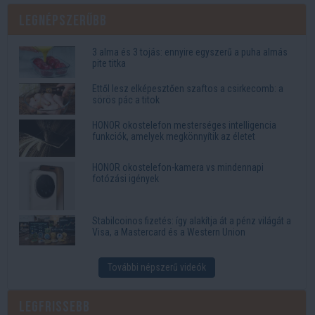
Legnépszerűbb
3 alma és 3 tojás: ennyire egyszerű a puha almás
pite titka
Ettől lesz elképesztően szaftos a csirkecomb: a
sörös pác a titok
HONOR okostelefon mesterséges intelligencia
funkciók, amelyek megkönnyítik az életet
HONOR okostelefon-kamera vs mindennapi
fotózási igények
Stabilcoinos fizetés: így alakítja át a pénz világát a
Visa, a Mastercard és a Western Union
További népszerű videók
Legfrissebb