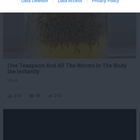
Data Deletion
Data Access
Privacy Policy
One Teaspoon And All The Worms In The Body
Die Instantly
More
358
48
250