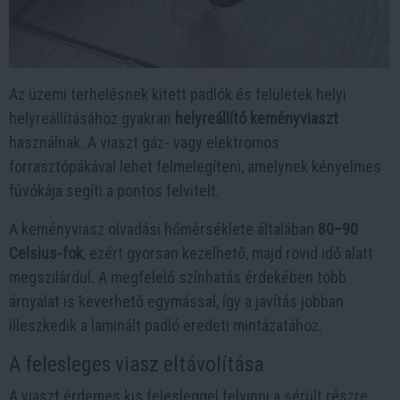
Az üzemi terhelésnek kitett padlók és felületek helyi
helyreállításához gyakran
helyreállító keményviaszt
használnak. A viaszt gáz- vagy elektromos
forrasztópákával lehet felmelegíteni, amelynek kényelmes
fúvókája segíti a pontos felvitelt.
A keményviasz olvadási hőmérséklete általában
80–90
Celsius-fok
, ezért gyorsan kezelhető, majd rövid idő alatt
megszilárdul. A megfelelő színhatás érdekében több
árnyalat is keverhető egymással, így a javítás jobban
illeszkedik a laminált padló eredeti mintázatához.
A felesleges viasz eltávolítása
A viaszt érdemes kis felesleggel felvinni a sérült részre.