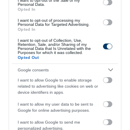
I want to opt-out of the Sale of my
Personal Data.
Opted In
I want to opt-out of processing my
9 h 17 min
Personal Data for Targeted Advertising.
Opted In
I want to opt-out of Collection, Use,
Retention, Sale, and/or Sharing of my
Personal Data that Is Unrelated with the
Purposes for which it was collected.
Opted Out
Google consents
I want to allow Google to enable storage
Stop Eating These 3 Foods That Are Known to
related to advertising like cookies on web or
Cause Parasites
device identifiers in apps.
More
I want to allow my user data to be sent to
Google for online advertising purposes.
470
200
110
I want to allow Google to send me
personalized advertising.