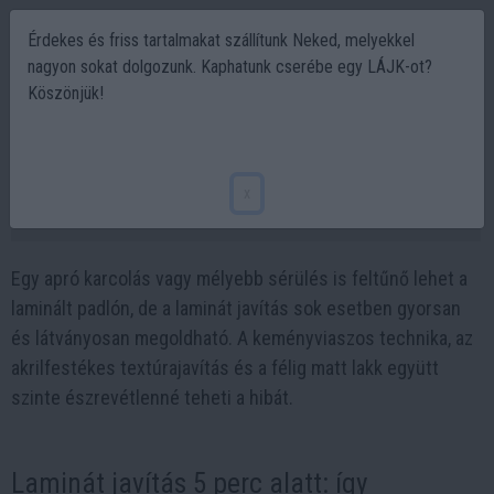
Érdekes és friss tartalmakat szállítunk Neked, melyekkel
nagyon sokat dolgozunk. Kaphatunk cserébe egy LÁJK-ot?
Köszönjük!
Így tűnhet el a sérült laminátum nyoma 5
perc alatt
x
2026-06-07 21:50
Egy apró karcolás vagy mélyebb sérülés is feltűnő lehet a
laminált padlón, de a laminát javítás sok esetben gyorsan
és látványosan megoldható. A keményviaszos technika, az
akrilfestékes textúrajavítás és a félig matt lakk együtt
szinte észrevétlenné teheti a hibát.
Laminát javítás 5 perc alatt: így