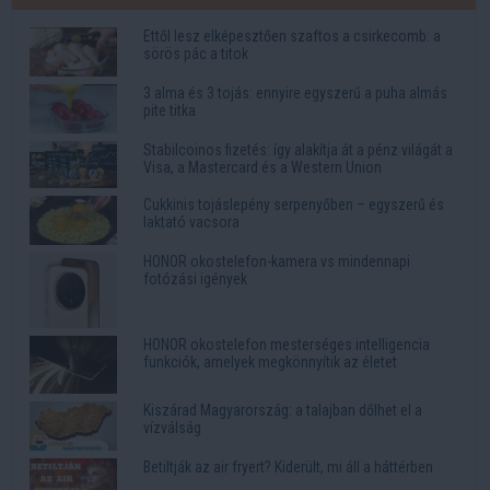
Ettől lesz elképesztően szaftos a csirkecomb: a
sörös pác a titok
3 alma és 3 tojás: ennyire egyszerű a puha almás
pite titka
Stabilcoinos fizetés: így alakítja át a pénz világát a
Visa, a Mastercard és a Western Union
Cukkinis tojáslepény serpenyőben – egyszerű és
laktató vacsora
HONOR okostelefon-kamera vs mindennapi
fotózási igények
HONOR okostelefon mesterséges intelligencia
funkciók, amelyek megkönnyítik az életet
Kiszárad Magyarország: a talajban dőlhet el a
vízválság
Betiltják az air fryert? Kiderült, mi áll a háttérben