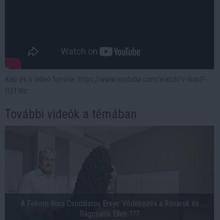
Kép és a videó forrása: https://www.youtube.com/watch?v=6onP-
fI3TWc
További videók a témában
A Fekete Bors Csodálatos Ereje: Védekezés a Rovarok és
Rágcsálók Ellen ???