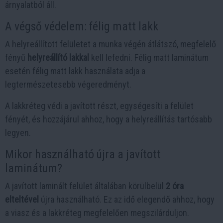
árnyalatból áll.
A végső védelem: félig matt lakk
A helyreállított felületet a munka végén átlátszó, megfelelő
fényű
helyreállító lakkal
kell lefedni. Félig matt laminátum
esetén félig matt lakk használata adja a
legtermészetesebb végeredményt.
A lakkréteg védi a javított részt, egységesíti a felület
fényét, és hozzájárul ahhoz, hogy a helyreállítás tartósabb
legyen.
Mikor használható újra a javított
laminátum?
A javított laminált felület általában körülbelül
2 óra
elteltével
újra használható. Ez az idő elegendő ahhoz, hogy
a viasz és a lakkréteg megfelelően megszilárduljon.