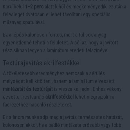
Körülbelül
1–2 perc
alatt kihűl és megkeményedik, ezután a
felesleget óvatosan el lehet távolítani egy speciális
műanyag spatulával.
Ez a lépés különösen fontos, mert a túl sok anyag
egyenetlenné teheti a felületet. A cél az, hogy a javított
rész síkban legyen a laminátum eredeti felszínével.
Textúrajavítás akrilfestékkel
A tökéletesebb eredményhez nemcsak a sérülés
mélységét kell kitölteni, hanem a laminátum elveszett
mintázatát és textúráját
is vissza kell adni. Ehhez vékony
ecsettel, restauráló
akrilfestékkel
lehet megrajzolni a
faerezethez hasonló részleteket.
Ez a finom munka adja meg a javítás természetes hatását,
különösen akkor, ha a padló mintázata erősebb vagy több