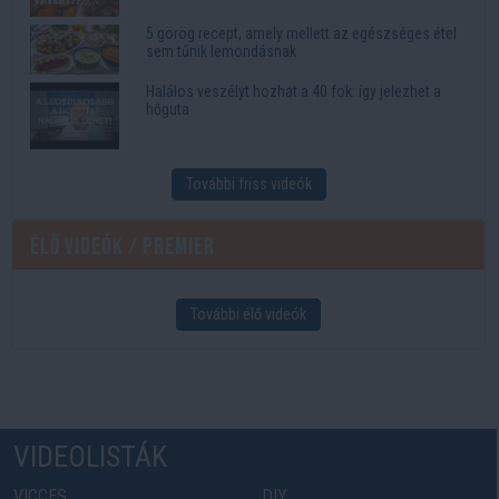
5 görög recept, amely mellett az egészséges étel
sem tűnik lemondásnak
Halálos veszélyt hozhat a 40 fok: így jelezhet a
hőguta
További friss videók
Élő videók / Premier
További élő videók
VIDEOLISTÁK
VICCES
DIY