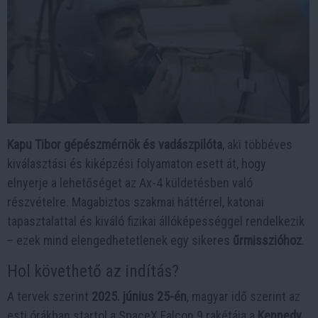
Kapu Tibor gépészmérnök és vadászpilóta
, aki többéves
kiválasztási és kiképzési folyamaton esett át, hogy
elnyerje a lehetőséget az Ax-4 küldetésben való
részvételre. Magabiztos szakmai háttérrel, katonai
tapasztalattal és kiváló fizikai állóképességgel rendelkezik
– ezek mind elengedhetetlenek egy sikeres
űrmisszióhoz
.
Hol követhető az indítás?
A tervek szerint
2025. június 25-én
, magyar idő szerint az
esti órákban startol a SpaceX Falcon 9 rakétája a
Kennedy