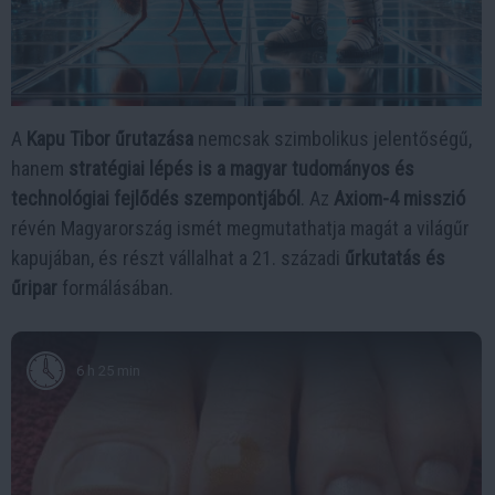
A
Kapu Tibor űrutazása
nemcsak szimbolikus jelentőségű,
hanem
stratégiai lépés is a magyar tudományos és
technológiai fejlődés szempontjából
. Az
Axiom-4 misszió
révén Magyarország ismét megmutathatja magát a világűr
kapujában, és részt vállalhat a 21. századi
űrkutatás és
űripar
formálásában.
6 h 25 min