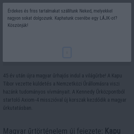
Érdekes és friss tartalmakat szállítunk Neked, melyekkel
nagyon sokat dolgozunk. Kaphatunk cserébe egy LÁJK-ot?
Köszönjük!
Kapu Tibor az űrben – magyar űrhajós indul
a világűrbe 45 év után
x
2025-06-25 09:17
45 év után újra magyar űrhajós indul a világűrbe! A Kapu
Tibor vezette küldetés a Nemzetközi Űrállomásra viszi
hazánk tudományos vívmányait. A Kennedy Űrközpontból
startoló Axiom-4 misszióval új korszak kezdődik a magyar
űrkutatásban.
Magyar űrtörténelem új fejezete:
Kapu