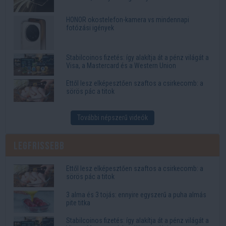
HONOR okostelefon-kamera vs mindennapi
fotózási igények
Stabilcoinos fizetés: így alakítja át a pénz világát a
Visa, a Mastercard és a Western Union
Ettől lesz elképesztően szaftos a csirkecomb: a
sörös pác a titok
További népszerű videók
Legfrissebb
Ettől lesz elképesztően szaftos a csirkecomb: a
sörös pác a titok
3 alma és 3 tojás: ennyire egyszerű a puha almás
pite titka
Stabilcoinos fizetés: így alakítja át a pénz világát a