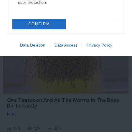
user protection.
214
44
213
CONFIRM
9 h 7 min
Data Deletion
Data Access
Privacy Policy
One Teaspoon And All The Worms In The Body
Die Instantly
More
173
129
389