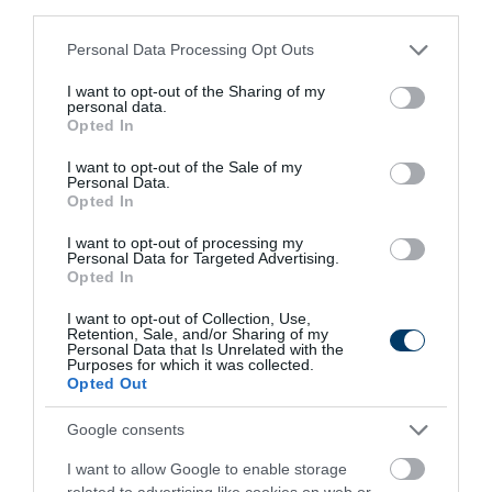
third parties.
This Simple Trick Removes All Parasites From
Please note that this website/app uses one or more Google
Your Body!
Personal Data Processing Opt Outs
services and may gather and store information including but
More
not limited to your visit or usage behaviour. You may click to
I want to opt-out of the Sharing of my
personal data.
grant or deny consent to Google and its third-party tags to
Opted In
151
96
226
use your data for below specified purposes in below Google
consent section.
I want to opt-out of the Sale of my
Personal Data.
Opted In
2 h 33 min
I want to opt-out of processing my
Personal Data for Targeted Advertising.
Opted In
I want to opt-out of Collection, Use,
Retention, Sale, and/or Sharing of my
Personal Data that Is Unrelated with the
Purposes for which it was collected.
Opted Out
Google consents
Fungus Dries Up And Falls Off After The First
I want to allow Google to enable storage
Use
related to advertising like cookies on web or