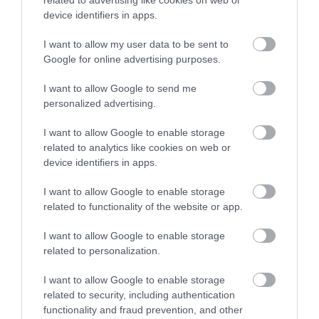
device identifiers in apps.
More
I want to allow my user data to be sent to
251
114
129
Google for online advertising purposes.
I want to allow Google to send me
personalized advertising.
10 h 23 min
I want to allow Google to enable storage
related to analytics like cookies on web or
device identifiers in apps.
I want to allow Google to enable storage
related to functionality of the website or app.
I want to allow Google to enable storage
related to personalization.
Stop Eating These 3 Foods That Are Known to
I want to allow Google to enable storage
Cause Parasites
related to security, including authentication
More
functionality and fraud prevention, and other