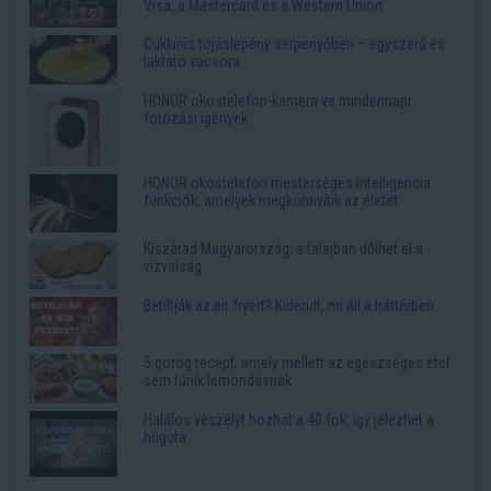
Visa, a Mastercard és a Western Union
Cukkinis tojáslepény serpenyőben – egyszerű és
laktató vacsora
HONOR okostelefon-kamera vs mindennapi
fotózási igények
HONOR okostelefon mesterséges intelligencia
funkciók, amelyek megkönnyítik az életet
Kiszárad Magyarország: a talajban dőlhet el a
vízválság
Betiltják az air fryert? Kiderült, mi áll a háttérben
5 görög recept, amely mellett az egészséges étel
sem tűnik lemondásnak
Halálos veszélyt hozhat a 40 fok: így jelezhet a
hőguta