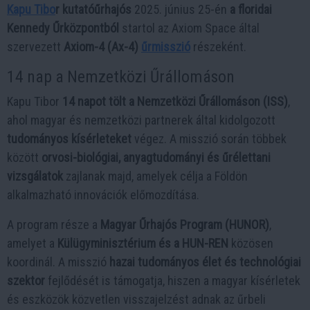
Kapu Tibo
r kutatóűrhajós
2025. június 25-én
a floridai
Kennedy Űrközpontból
startol az Axiom Space által
szervezett
Axiom-4 (Ax-4)
űrmisszió
részeként.
14 nap a Nemzetközi Űrállomáson
Kapu Tibor
14 napot tölt a Nemzetközi Űrállomáson (ISS)
,
ahol magyar és nemzetközi partnerek által kidolgozott
tudományos kísérleteket
végez. A misszió során többek
között
orvosi-biológiai, anyagtudományi és űrélettani
vizsgálatok
zajlanak majd, amelyek célja a Földön
alkalmazható innovációk előmozdítása.
A program része a
Magyar Űrhajós Program (HUNOR)
,
amelyet a
Külügyminisztérium és a HUN-REN
közösen
koordinál. A misszió
hazai tudományos élet és technológiai
szektor
fejlődését is támogatja, hiszen a magyar kísérletek
és eszközök közvetlen visszajelzést adnak az űrbeli