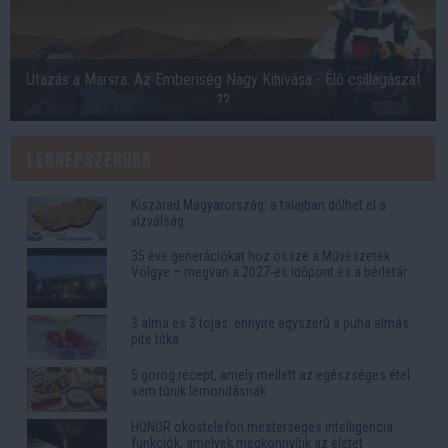
Utazás a Marsra: Az Emberiség Nagy Kihívása - Élő csillagászat
??
Legnépszerűbb
Kiszárad Magyarország: a talajban dőlhet el a
vízválság
35 éve generációkat hoz össze a Művészetek
Völgye – megvan a 2027-es időpont és a bérletár
3 alma és 3 tojás: ennyire egyszerű a puha almás
pite titka
5 görög recept, amely mellett az egészséges étel
sem tűnik lemondásnak
HONOR okostelefon mesterséges intelligencia
funkciók, amelyek megkönnyítik az életet