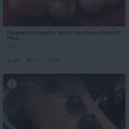
Fungus Is A Parasite, And It Dies From A Drop Of
Plain...
More
265
111
214
4 h 51 min