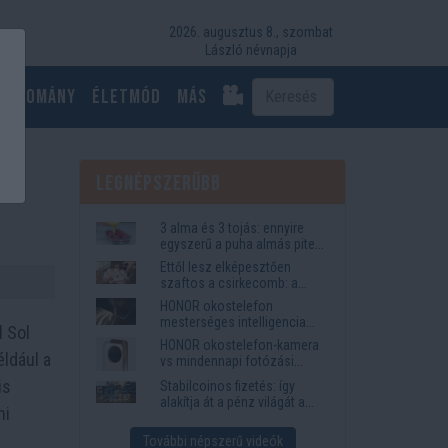
2026. augusztus 8., szombat
László névnapja
Tudomány
Életmód
más
Legnépszerűbb
3 alma és 3 tojás: ennyire
egyszerű a puha almás pite
titka
Ettől lesz elképesztően
szaftos a csirkecomb: a
sörös pác a titok
HONOR okostelefon
mesterséges intelligencia
l Sol
funkciók, amelyek
HONOR okostelefon-kamera
megkönnyítik az életet
éldául a
vs mindennapi fotózási
igények
is
Stabilcoinos fizetés: így
alakítja át a pénz világát a
ni
Visa, a Mastercard és a
Western Union
További népszerű videók