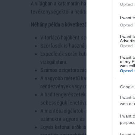
A világban a katamarán hajókat számos célra ha
Opted 
tevékenységektől a haditengerészeti és mentőh
I want t
Néhány példa a következők:
Opted 
I want 
Vitorlázó hajóként széles körben használják
Advertis
Szörfösök is használják a katamaránokat a 
Opted 
Expedíciók során kutatók és tudósok haszná
I want t
vizsgálatára.
of my P
was col
Számos szigetországban a katamaránokat has
Opted 
A nagyobb méretű katamarán hajók akár lux
rendezvények vagy utazások szervezésére.
Google 
A haditengerészetek és parti őrségek is has
I want t
sebességük lehetővé teszi számukra a gyo
web or d
A mentőszolgálatok is használhatnak katamar
I want t
számukra a gyors és biztonságos mentést a
purpose
Egyes katonai erők is használnak katamarán
I want 