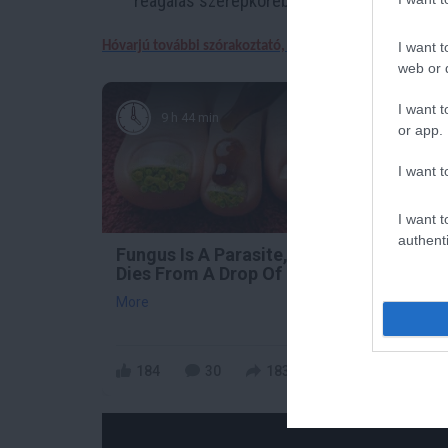
reagálás szerepkörében.
Hóvarjú további szórakoztató, érdekes, komoly és vicces 
I want t
web or d
I want t
9 h 44 min
or app.
I want t
I want t
authenti
Fungus Is A Parasite, And It
Fung
Dies From A Drop Of Plain...
Off A
More
More
184
30
183
19