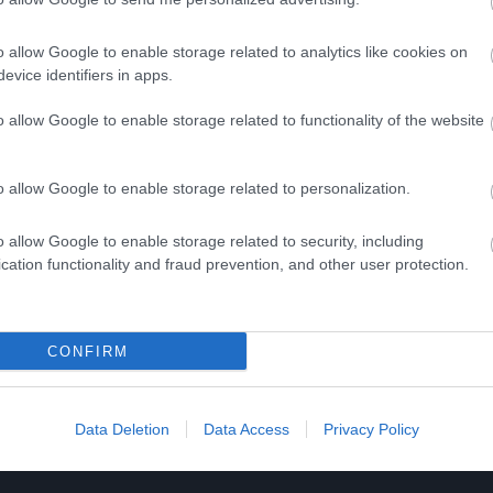
videóit ide kattintva érheted el!
o allow Google to enable storage related to analytics like cookies on
evice identifiers in apps.
o allow Google to enable storage related to functionality of the website
7 h 54 min
2 h 8 min
o allow Google to enable storage related to personalization.
o allow Google to enable storage related to security, including
cation functionality and fraud prevention, and other user protection.
us Dries Up And Falls
Stop Eating These 3 Fo
fter The First Use
That Are Known to Caus
Parasites
CONFIRM
More
7
63
191
318
43
107
Data Deletion
Data Access
Privacy Policy