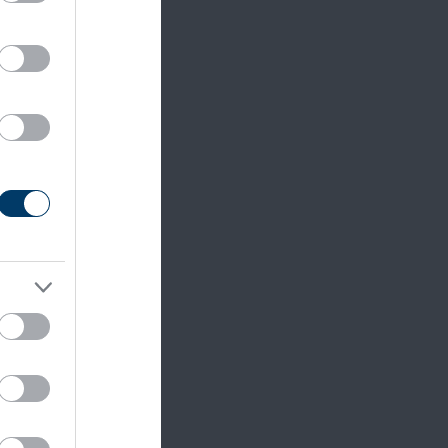
gia
n.
 céges
y
eszi
rs