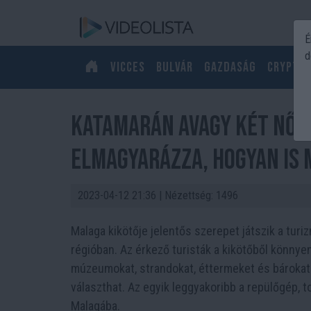
É
d
Vicces
Bulvár
Gazdaság
Crypto
Katamarán avagy két NŐ e
elmagyarázza, hogyan is
2023-04-12 21:36
| Nézettség: 1496
Malaga kikötője jelentős szerepet játszik a turi
régióban. Az érkező turisták a kikötőből könnye
múzeumokat, strandokat, éttermeket és bárokat.
választhat. Az egyik leggyakoribb a repülőgép, t
Malagába.