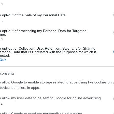
sználják, a kereskedelmi, szórakoztató és tudományos
In
ajózásig.
o opt-out of the Sale of my Personal Data.
In
to opt-out of processing my Personal Data for Targeted
 sport, verseny és hobbi vitorlázásra.
ing.
sebesség és az irányíthatóság miatt.
In
lják a katamaránokat a tengeri biológia, ökológia és meteoroló
o opt-out of Collection, Use, Retention, Sale, and/or Sharing
ersonal Data that Is Unrelated with the Purposes for which it
lected.
ználják személyszállításra és áru szállításra a tengeri utako
Out
us hajóként is üzemelhetnek, és kiválóan alkalmasak esküvők,
consents
ználnak katamarán hajókat, mivel a stabil kialakításuk és a nag
o allow Google to enable storage related to advertising like cookies on
rs és hatékony mozgást a tengeri környezetben.
evice identifiers in apps.
án hajókat, mivel a sebesség és a stabil kialakítás lehetővé t
o allow my user data to be sent to Google for online advertising
 vízen.
s.
 hajókat a hadműveletek során, különösen a felderítő és a gyo
to allow Google to send me personalized advertising.