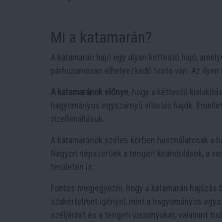
Mi a katamarán?
A katamarán hajó egy olyan kéttestű hajó, amely
párhuzamosan elhelyezkedő teste van. Az ilyen h
A katamaránok előnye
, hogy a kéttestű kialakítá
hagyományos egyszárnyú vitorlás hajók. Emellett
vízellenállásuk.
A katamaránok széles körben használatosak a ha
Nagyon népszerűek a tengeri kirándulások, a ver
területén is.
Fontos megjegyezni, hogy a katamarán hajózás 
szakértelmet igényel, mint a hagyományos egyszá
széljárást és a tengeri viszonyokat, valamint tu