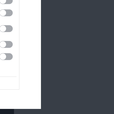
ods
e