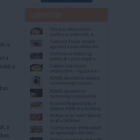
Legfrissebb
Ettől lesz elképesztően
szaftos a csirkecomb: a
sörös pác a titok
3 alma és 3 tojás: ennyire
ók is.
egyszerű a puha almás pite
titka
Stabilcoinos fizetés: így
nt a
alakítja át a pénz világát a
Visa, a Mastercard és a
isebb a
Cukkinis tojáslepény
Western Union
serpenyőben – egyszerű és
laktató vacsora
HONOR okostelefon-kamera
vs mindennapi fotózási
ban.
igények
HONOR okostelefon
mesterséges intelligencia
funkciók, amelyek
Kiszárad Magyarország: a
megkönnyítik az életet
talajban dőlhet el a vízválság
Betiltják az air fryert? Kiderült,
mi áll a háttérben
t, a
5 görög recept, amely mellett
az egészséges étel sem
ében.
tűnik lemondásnak
Halálos veszélyt hozhat a 40