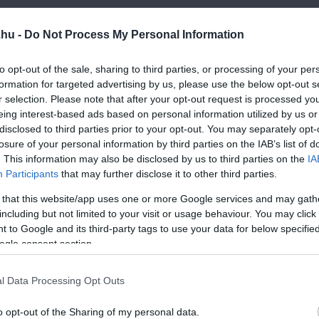
.hu -
Do Not Process My Personal Information
ean Victory" nevű hajó, amely 140 méter hosszú és 28 méter s
építette, és 2019-ben adták át a norvég milliárdos, Kjell Inge R
to opt-out of the sale, sharing to third parties, or processing of your per
formation for targeted advertising by us, please use the below opt-out s
amint 106 fős legénységnek van helye. Az Ocean Victory luxus 
r selection. Please note that after your opt-out request is processed y
eing interest-based ads based on personal information utilized by us or
disclosed to third parties prior to your opt-out. You may separately opt-
losure of your personal information by third parties on the IAB’s list of
. This information may also be disclosed by us to third parties on the
IA
ralia" nevű hajó, amelyet az ausztrál Ken Warby épített és veze
Participants
that may further disclose it to other third parties.
érte el a világcsúcsot, és 511,11 km/h sebességgel haladt a ví
 that this website/app uses one or more Google services and may gath
a. Azóta nem született olyan katamarán, amely megdöntötte vo
including but not limited to your visit or usage behaviour. You may click 
 a világ leggyorsabb katamaránja. Azonban fontos megjegyezni, h
 to Google and its third-party tags to use your data for below specifi
ogle consent section.
építésű versenyhajó, amely nem alkalmas a kereskedelmi vagy
l Data Processing Opt Outs
ajókat?
o opt-out of the Sharing of my personal data.