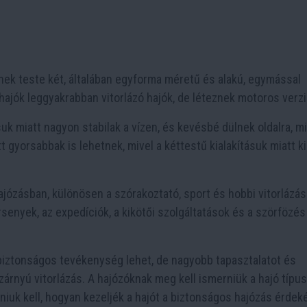
nek teste két, általában egyforma méretű és alakú, egymással
ajók leggyakrabban vitorlázó hajók, de léteznek motoros verzi
suk miatt nagyon stabilak a vízen, és kevésbé dülnek oldalra, mi
 gyorsabbak is lehetnek, mivel a kéttestű kialakításuk miatt k
józásban, különösen a szórakoztató, sport és hobbi vitorlázás
senyek, az expedíciók, a kikötői szolgáltatások és a szörfözés
biztonságos tevékenység lehet, de nagyobb tapasztalatot és
rnyú vitorlázás. A hajózóknak meg kell ismerniük a hajó típusá
dniuk kell, hogyan kezeljék a hajót a biztonságos hajózás érdek