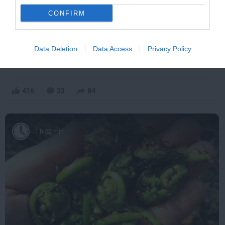
CONFIRM
One Teaspoon And All The Worms In The Body
Data Deletion
Data Access
Privacy Policy
Die Instantly
More
436
33
84
1 h 52 min