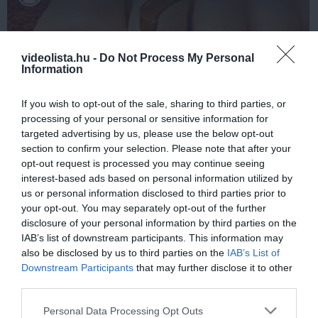
videolista.hu -
Do Not Process My Personal
Information
If you wish to opt-out of the sale, sharing to third parties, or
processing of your personal or sensitive information for
targeted advertising by us, please use the below opt-out
section to confirm your selection. Please note that after your
Fungus Is A Parasite, And It Dies From A Drop Of
opt-out request is processed you may continue seeing
Plain...
interest-based ads based on personal information utilized by
More
us or personal information disclosed to third parties prior to
your opt-out. You may separately opt-out of the further
disclosure of your personal information by third parties on the
472
162
370
IAB’s list of downstream participants. This information may
also be disclosed by us to third parties on the
IAB’s List of
Downstream Participants
that may further disclose it to other
3 h 34 min
third parties.
Please note that this website/app uses one or more Google
Personal Data Processing Opt Outs