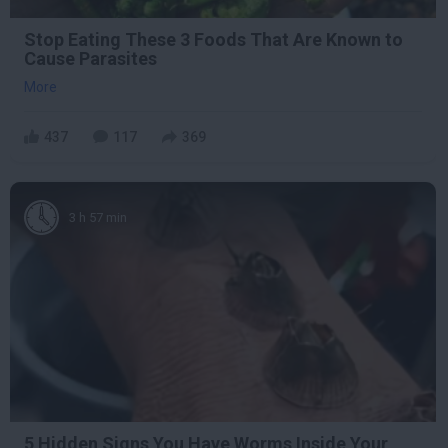
Stop Eating These 3 Foods That Are Known to
Cause Parasites
More
437
117
369
3 h 57 min
5 Hidden Signs You Have Worms Inside Your