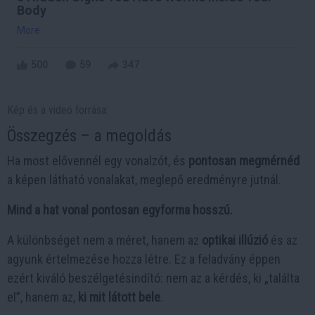
Body
More
500
59
347
Kép és a videó forrása:
Összegzés – a megoldás
Ha most elővennél egy vonalzót, és
pontosan megmérnéd
a képen látható vonalakat, meglepő eredményre jutnál.
Mind a hat vonal pontosan egyforma hosszú.
A különbséget nem a méret, hanem az
optikai illúzió
és az
agyunk értelmezése hozza létre. Ez a feladvány éppen
ezért kiváló beszélgetésindító: nem az a kérdés, ki „találta
el”, hanem az,
ki mit látott bele
.