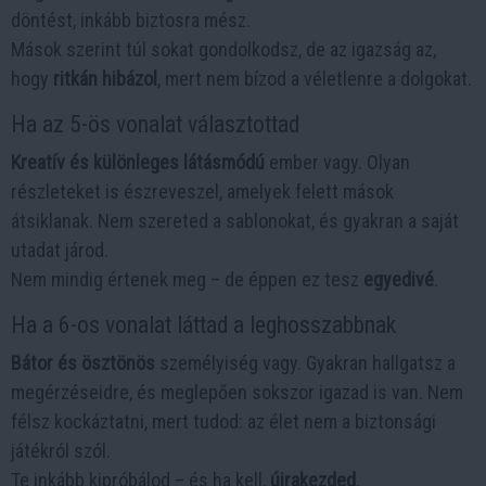
döntést, inkább biztosra mész.
Mások szerint túl sokat gondolkodsz, de az igazság az,
hogy
ritkán hibázol
, mert nem bízod a véletlenre a dolgokat.
Ha az 5-ös vonalat választottad
Kreatív és különleges látásmódú
ember vagy. Olyan
részleteket is észreveszel, amelyek felett mások
átsiklanak. Nem szereted a sablonokat, és gyakran a saját
utadat járod.
Nem mindig értenek meg – de éppen ez tesz
egyedivé
.
Ha a 6-os vonalat láttad a leghosszabbnak
Bátor és ösztönös
személyiség vagy. Gyakran hallgatsz a
megérzéseidre, és meglepően sokszor igazad is van. Nem
félsz kockáztatni, mert tudod: az élet nem a biztonsági
játékról szól.
Te inkább kipróbálod – és ha kell,
újrakezded
.