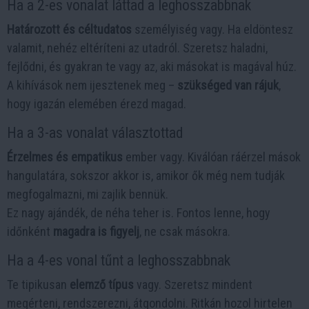
Ha a 2-es vonalat láttad a leghosszabbnak
Határozott és céltudatos
személyiség vagy. Ha eldöntesz
valamit, nehéz eltéríteni az utadról. Szeretsz haladni,
fejlődni, és gyakran te vagy az, aki másokat is magával húz.
A kihívások nem ijesztenek meg –
szükséged van rájuk
,
hogy igazán elemében érezd magad.
Ha a 3-as vonalat választottad
Érzelmes és empatikus
ember vagy. Kiválóan ráérzel mások
hangulatára, sokszor akkor is, amikor ők még nem tudják
megfogalmazni, mi zajlik bennük.
Ez nagy ajándék, de néha teher is. Fontos lenne, hogy
időnként
magadra is figyelj
, ne csak másokra.
Ha a 4-es vonal tűnt a leghosszabbnak
Te tipikusan
elemző típus
vagy. Szeretsz mindent
megérteni, rendszerezni, átgondolni. Ritkán hozol hirtelen