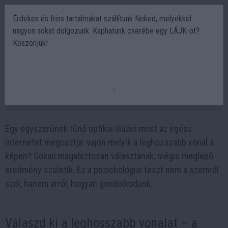
Érdekes és friss tartalmakat szállítunk Neked, melyekkel
nagyon sokat dolgozunk. Kaphatunk cserébe egy LÁJK-ot?
Köszönjük!
Leghosszabb vonal teszt: ez az optikai
illúzió megmutatja, hogyan gondolkodsz
x
2026-02-10 11:14
Egy egyszerűnek tűnő optikai illúzió most az egész
internetet megosztja: vajon melyik a leghosszabb vonal a
képen? Sokan magabiztosan választanak, mégis meglepő
eredmény születik. Ez a pszichológiai teszt nem a szemről
szól, hanem arról, hogyan gondolkodunk.
Válaszd ki a leghosszabb vonalat – a