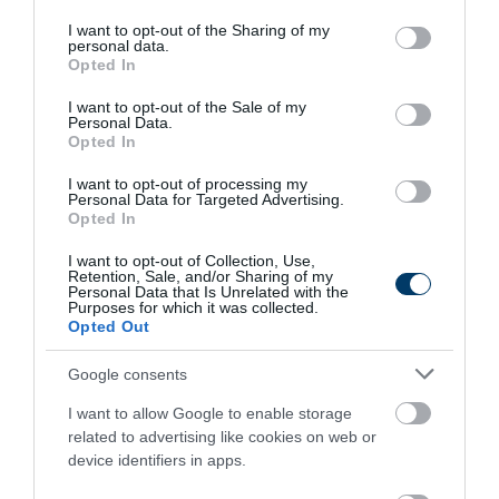
services and may gather and store information including but
not limited to your visit or usage behaviour. You may click to
I want to opt-out of the Sharing of my
personal data.
grant or deny consent to Google and its third-party tags to
Opted In
use your data for below specified purposes in below Google
consent section.
I want to opt-out of the Sale of my
Personal Data.
Opted In
I want to opt-out of processing my
Fungus Dries Up And Falls Off After The First
Personal Data for Targeted Advertising.
Use
Opted In
More
I want to opt-out of Collection, Use,
Retention, Sale, and/or Sharing of my
Personal Data that Is Unrelated with the
450
142
319
Purposes for which it was collected.
Opted Out
Google consents
5 h 37 min
I want to allow Google to enable storage
related to advertising like cookies on web or
device identifiers in apps.