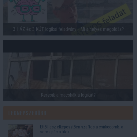
3 HÁZ és 3 KÚT logikai feladvány - Mi a helyes megoldás?
Keresik a macskák a logikát?
Legnépszerűbb
Ettől lesz elképesztően szaftos a csirkecomb: a
sörös pác a titok