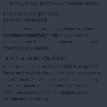
és hagyják, hogy az ösztönös gondolkodás vezessen.
A választás mögött rejlő
gondolkodásmódok
Az alábbi leírások nem tudományos diagnózisok, hanem
szemléletes személyiségminták
, amelyek sokaknál
visszaköszönnek. Olvasás közben figyeld meg, mennyire
érzed magadra jellemzőnek.
Ha az 1-es vonalat választottad
Te azok közé tartozol, akik
távolabbról látják az egészet
.
Nem az apró részletek kötnek le, hanem az összkép és az
összefüggések. Szeretsz előre tervezni, stabil alapokra
építeni, és ritkán hozol elhamarkodott döntéseket.
Mások néha álmodozónak látnak, valójában azonban
stratégiai gondolkodó
vagy.