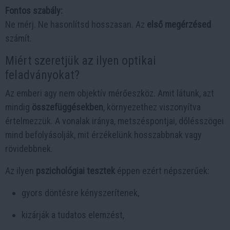
Fontos szabály:
Ne mérj. Ne hasonlítsd hosszasan. Az
első megérzésed
számít.
Miért szeretjük az ilyen optikai
feladványokat?
Az emberi agy nem objektív mérőeszköz. Amit látunk, azt
mindig
összefüggésekben
, környezethez viszonyítva
értelmezzük. A vonalak iránya, metszéspontjai, dőlésszögei
mind befolyásolják, mit érzékelünk hosszabbnak vagy
rövidebbnek.
Az ilyen
pszichológiai tesztek
éppen ezért népszerűek:
gyors döntésre kényszerítenek,
kizárják a tudatos elemzést,