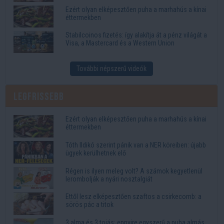
Ezért olyan elképesztően puha a marhahús a kínai
éttermekben
Stabilcoinos fizetés: így alakítja át a pénz világát a
Visa, a Mastercard és a Western Union
További népszerű videók
Legfrissebb
Ezért olyan elképesztően puha a marhahús a kínai
éttermekben
Tóth Ildikó szerint pánik van a NER köreiben: újabb
ügyek kerülhetnek elő
Régen is ilyen meleg volt? A számok kegyetlenül
lerombolják a nyári nosztalgiát
Ettől lesz elképesztően szaftos a csirkecomb: a
sörös pác a titok
3 alma és 3 tojás: ennyire egyszerű a puha almás