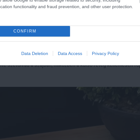
cation functionality and fraud prevention, and other user protection.
CONFIRM
Data Deletion
Data Access
Privacy Policy
zinte szétolvad a szájban, miközben a külső réteg kellemesen ro