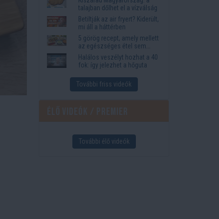
megkönnyítik az életet
talajban dőlhet el a vízválság
Betiltják az air fryert? Kiderült,
mi áll a háttérben
5 görög recept, amely mellett
az egészséges étel sem
tűnik lemondásnak
Halálos veszélyt hozhat a 40
fok: így jelezhet a hőguta
További friss videók
Élő videók / Premier
További élő videók