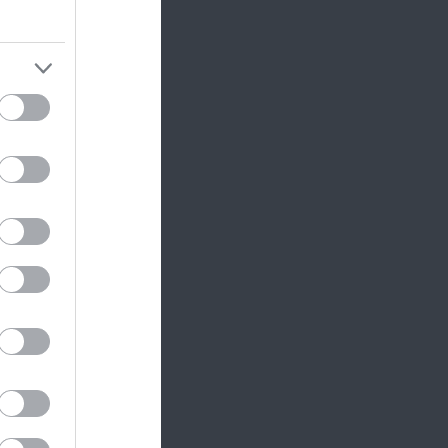
asszikus
dt lesz.