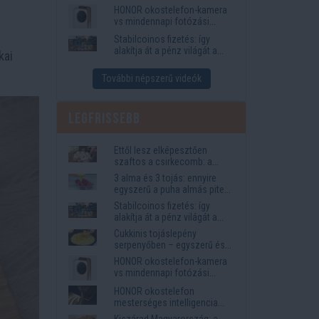
funkciók, amelyek
HONOR okostelefon-kamera
megkönnyítik az életet
vs mindennapi fotózási
igények
Stabilcoinos fizetés: így
alakítja át a pénz világát a
kai
Visa, a Mastercard és a
Western Union
További népszerű videók
Legfrissebb
Ettől lesz elképesztően
szaftos a csirkecomb: a
sörös pác a titok
3 alma és 3 tojás: ennyire
egyszerű a puha almás pite
titka
Stabilcoinos fizetés: így
alakítja át a pénz világát a
Visa, a Mastercard és a
Cukkinis tojáslepény
Western Union
serpenyőben – egyszerű és
laktató vacsora
HONOR okostelefon-kamera
vs mindennapi fotózási
igények
HONOR okostelefon
mesterséges intelligencia
funkciók, amelyek
Kiszárad Magyarország: a