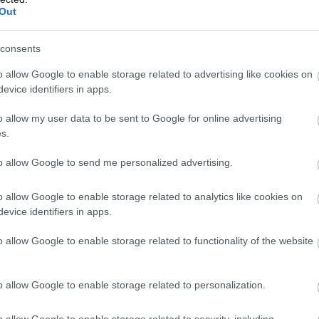
Out
consents
o allow Google to enable storage related to advertising like cookies on
evice identifiers in apps.
o allow my user data to be sent to Google for online advertising
s.
to allow Google to send me personalized advertising.
 klasszikus megjelenésért
o allow Google to enable storage related to analytics like cookies on
sal, majd szórd meg
szezámmaggal
.
evice identifiers in apps.
ít elérni az egyenletes, fényes, aranybarna kérget, amely a kl
o allow Google to enable storage related to functionality of the website
o allow Google to enable storage related to personalization.
C-on 20 percig
, amíg a tészta aranybarna és levelesen felpuffa
o allow Google to enable storage related to security, including