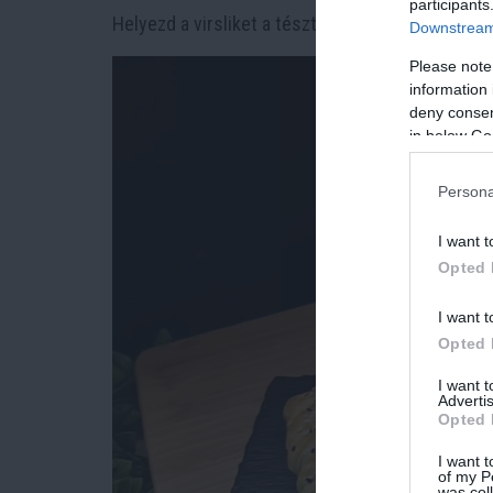
participants
Helyezd a virsliket a tésztára, kend meg paradi
Downstream 
Please note
information 
deny consent
in below Go
Persona
I want t
Opted 
I want t
Opted 
I want 
Advertis
Opted 
I want t
of my P
was col