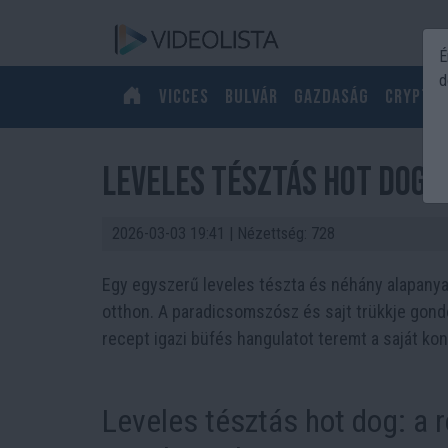
É
d
Vicces
Bulvár
Gazdaság
Crypto
Leveles tésztás hot dog:
2026-03-03 19:41
| Nézettség: 728
Egy egyszerű leveles tészta és néhány alapanya
otthon. A paradicsomszósz és sajt trükkje gondo
recept igazi büfés hangulatot teremt a saját ko
Leveles tésztás hot dog: a 