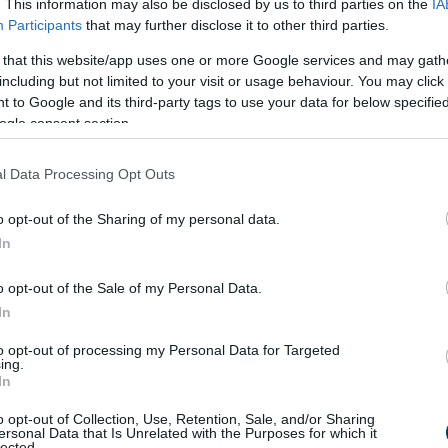
. This information may also be disclosed by us to third parties on the
IA
csomszósszal, szórd meg sajttal, majd tekerd fel szorosan.
Participants
that may further disclose it to other third parties.
 that this website/app uses one or more Google services and may gath
including but not limited to your visit or usage behaviour. You may click 
 to Google and its third-party tags to use your data for below specifi
ogle consent section.
l Data Processing Opt Outs
o opt-out of the Sharing of my personal data.
In
o opt-out of the Sale of my Personal Data.
In
to opt-out of processing my Personal Data for Targeted
ing.
In
o opt-out of Collection, Use, Retention, Sale, and/or Sharing
ersonal Data that Is Unrelated with the Purposes for which it
lected.