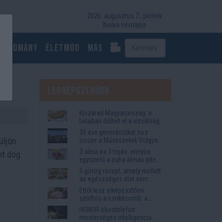
2026. augusztus 7., péntek
Ibolya névnapja
Tudomány
Életmód
más
🌭
Legnépszerűbb
Kiszárad Magyarország: a
talajban dőlhet el a vízválság
35 éve generációkat hoz
üljön
össze a Művészetek Völgye
– megvan a 2027-es időpont
3 alma és 3 tojás: ennyire
ot dog
és a bérletár
egyszerű a puha almás pite
titka
5 görög recept, amely mellett
az egészséges étel sem
tűnik lemondásnak
Ettől lesz elképesztően
szaftos a csirkecomb: a
sörös pác a titok
HONOR okostelefon
mesterséges intelligencia