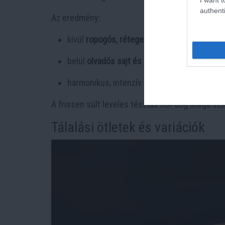
authenti
Az eredmény:
kívül
ropogós, réteges tészta
,
belül
olvadós sajt és szaftos virsli
,
harmonikus, intenzív ízvilág.
A frissen sült leveles tésztás hot dog állaga s
Tálalási ötletek és variációk