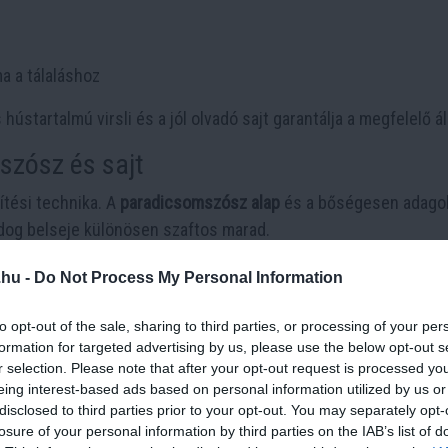
ma a tálaláshoz
startalmú virsli és a jól olvadó sajt garantálja a megfelelő ál
szósz és sajt
ítési technika. A
paradicsomszósz alap
és a bőségesen adagol
dog belseje különösen szaftos marad.
radjon, miközben a tészta kívül aranybarnára sül.
.hu -
Do Not Process My Personal Information
ása
to opt-out of the sale, sharing to third parties, or processing of your per
formation for targeted advertising by us, please use the below opt-out s
r selection. Please note that after your opt-out request is processed y
eing interest-based ads based on personal information utilized by us or
 minden csíkon ejts néhány sekély, átlós bevágást a tetején. E
disclosed to third parties prior to your opt-out. You may separately opt-
és közben jobban átsüljön, és különösen
ropogós rétegeket
kép
losure of your personal information by third parties on the IAB’s list of