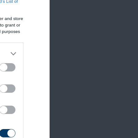
B’s List of
er and store
to grant or
ed purposes