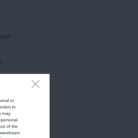
lagot.
t
sonal or
ection to
ou may
 personal
z a
out of the
ezzen.
 downstream