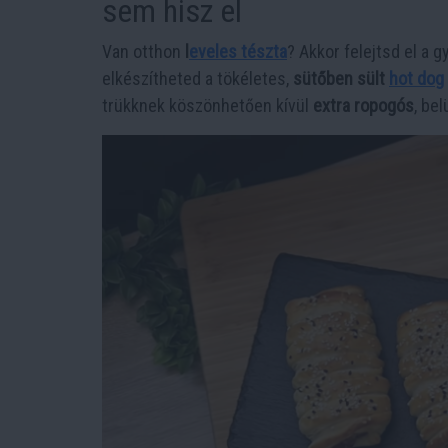
sem hisz el
Van otthon
l
eveles tészta
? Akkor felejtsd el a 
elkészítheted a tökéletes,
sütőben sült
hot dog
trükknek köszönhetően kívül
extra ropogós
, be