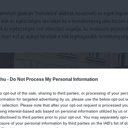
(amelyet gyakran "homokóra" alaknak neveznek) az egyik legv
 alak az egészséges testalkat és a termékenység jele, hiszen 
k az egészséges zsír eloszlást sugallja. Az evolúciós pszicho
, mert ezt az arányt társítják a nők legmagasabb termékenység
.hu -
Do Not Process My Personal Information
to opt-out of the sale, sharing to third parties, or processing of your per
formation for targeted advertising by us, please use the below opt-out s
r selection. Please note that after your opt-out request is processed y
eing interest-based ads based on personal information utilized by us or
disclosed to third parties prior to your opt-out. You may separately opt-
losure of your personal information by third parties on the IAB’s list of