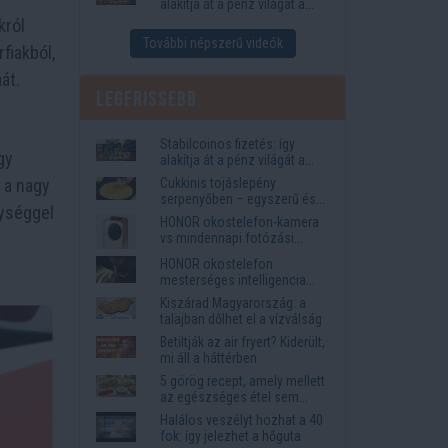
alakítja át a pénz világát a
Visa, a Mastercard és a
król
Western Union
További népszerű videók
fiakból,
át.
Legfrissebb
Stabilcoinos fizetés: így
gy
alakítja át a pénz világát a
Visa, a Mastercard és a
 a nagy
Cukkinis tojáslepény
Western Union
serpenyőben – egyszerű és
nységgel
laktató vacsora
HONOR okostelefon-kamera
vs mindennapi fotózási
igények
HONOR okostelefon
mesterséges intelligencia
funkciók, amelyek
Kiszárad Magyarország: a
megkönnyítik az életet
talajban dőlhet el a vízválság
Betiltják az air fryert? Kiderült,
mi áll a háttérben
5 görög recept, amely mellett
az egészséges étel sem
tűnik lemondásnak
Halálos veszélyt hozhat a 40
fok: így jelezhet a hőguta