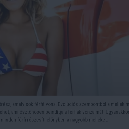
strész, amely sok férfit vonz. Evolúciós szempontból a mellek 
het, ami ösztönösen beindítja a férfiak vonzalmát. Ugyanakkor
minden férfi részesíti előnyben a nagyobb melleket.