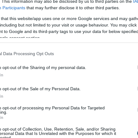
. This information may also be disclosed by us to third parties on the
IA
Participants
that may further disclose it to other third parties.
 that this website/app uses one or more Google services and may gath
including but not limited to your visit or usage behaviour. You may click 
 to Google and its third-party tags to use your data for below specifi
ogle consent section.
l Data Processing Opt Outs
o opt-out of the Sharing of my personal data.
In
o opt-out of the Sale of my Personal Data.
In
to opt-out of processing my Personal Data for Targeted
ing.
In
o opt-out of Collection, Use, Retention, Sale, and/or Sharing
ersonal Data that Is Unrelated with the Purposes for which it
lected.