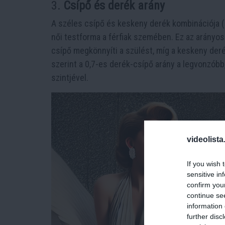
3.
Csípő és derék arány
A széles csípő és keskeny derék kombinációja 
női testforma a férfiak szemében. Ez az arányos
csípő megkönnyíti a szülést, míg a keskeny deré
szerint a 0,7-es derék-csípő arány a legvonzóbb
szintjével.
videolista
If you wish 
sensitive in
confirm you
continue se
information 
further disc