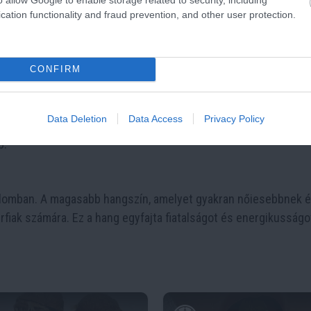
ságokon alapul, hanem a mozgáson és testtartáson is. A kecse
cation functionality and fraud prevention, and other user protection.
teheti a nőket. A magabiztosság, amelyet a mozgás és a testt
ialakulásához.
CONFIRM
llata is erős vonzalmat válthat ki. Az
illatok
biológiai jeleket
Data Deletion
Data Access
Privacy Policy
 Például az ovulációs ciklus alatt a nők illata erősebb vonzal
b.
zalomban. A magasabb hangszín, amelyet gyakran nőiesebbnek 
érfiak számára. Ez a hang egyfajta fiatalságot és energikusságo