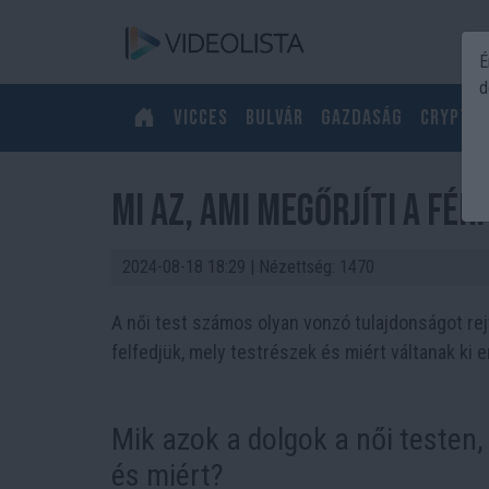
É
d
Vicces
Bulvár
Gazdaság
Crypto
Mi az, ami megőrjíti a fér
2024-08-18 18:29
| Nézettség: 1470
A női test számos olyan vonzó tulajdonságot rejt
felfedjük, mely testrészek és miért váltanak ki 
Mik azok a dolgok a női testen,
és miért?