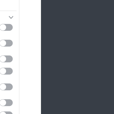
és
erővel
iak
jelképe,