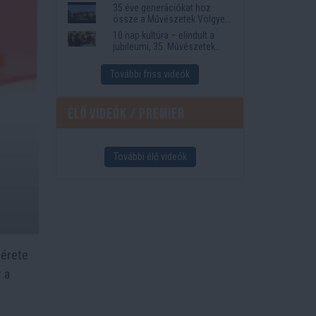
35 éve generációkat hoz
össze a Művészetek Völgye
– megvan a 2027-es időpont
10 nap kultúra – elindult a
és a bérletár
jubileumi, 35. Művészetek
Völgye
További friss videók
Élő videók / Premier
További élő videók
mérete
 a