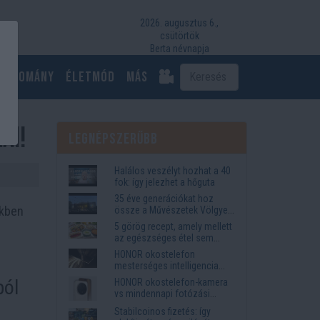
2026. augusztus 6.,
csütörtök
Berta névnapja
Tudomány
Életmód
más
ai!
Legnépszerűbb
Halálos veszélyt hozhat a 40
fok: így jelezhet a hőguta
35 éve generációkat hoz
kkben
össze a Művészetek Völgye
– megvan a 2027-es időpont
5 görög recept, amely mellett
és a bérletár
az egészséges étel sem
tűnik lemondásnak
HONOR okostelefon
mesterséges intelligencia
funkciók, amelyek
ból
HONOR okostelefon-kamera
megkönnyítik az életet
vs mindennapi fotózási
igények
Stabilcoinos fizetés: így