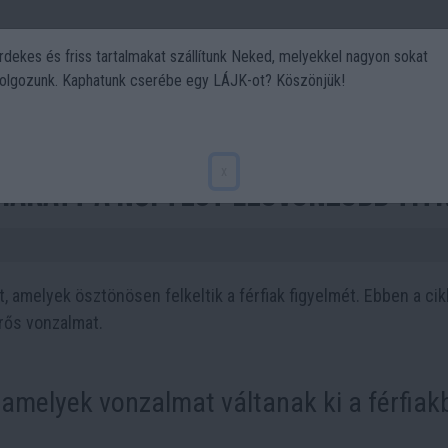
rdekes és friss tartalmakat szállítunk Neked, melyekkel nagyon sokat
olgozunk. Kaphatunk cserébe egy LÁJK-ot? Köszönjük!
Politika
Art
Kert
DIY
Gasztro
Utazás
Sport
x
fiakat? A női test legvonzóbb titk
, amelyek ösztönösen felkeltik a férfiak figyelmét. Ebben a ci
erős vonzalmat.
 amelyek vonzalmat váltanak ki a férfiak