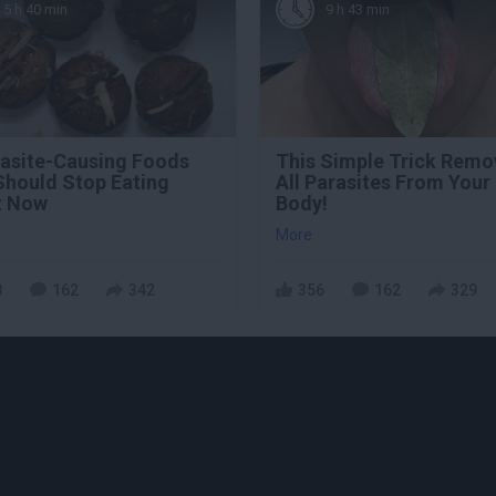
5 h 40 min
9 h 43 min
rasite-Causing Foods
This Simple Trick Remo
Should Stop Eating
All Parasites From Your
t Now
Body!
More
8
162
342
356
162
329