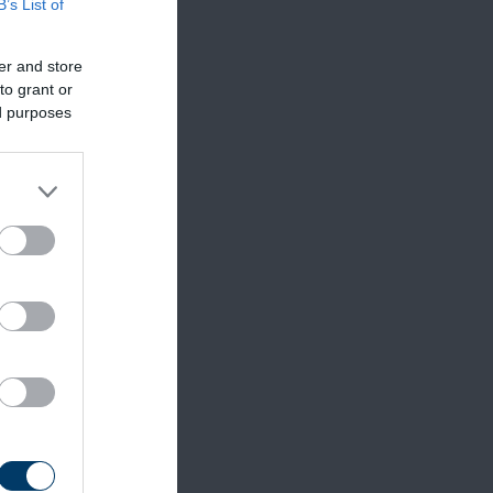
B’s List of
er and store
to grant or
ed purposes