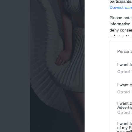
participants
Downstream 
Please note
information 
deny consent
in below Go
Persona
I want t
Opted 
I want t
Opted 
I want 
Advertis
Opted 
I want t
of my P
was col