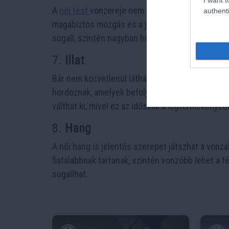
A
női test
vonzereje nem csak statikus tulajdon
authenti
magabiztos mozgás és a jó testtartás vonzóbbá 
sugall, szintén nagyban hozzájárul a vonzalom k
7.
Illat
Bár nem közvetlenül látható, a nők természetes i
hordoznak, amelyek befolyásolhatják a vonzalmat.
válthat ki, mivel ez az időszak a legtermékenyeb
8.
Hang
A női hang is jelentős szerepet játszhat a von
fiatalabbnak tartanak, szintén vonzóbb lehet a f
sugallhat.