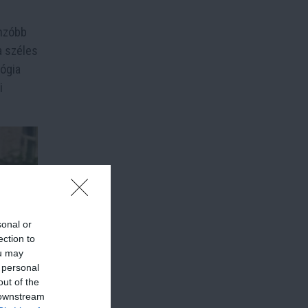
onzóbb
a széles
lógia
i
sonal or
ection to
ou may
 personal
out of the
 downstream