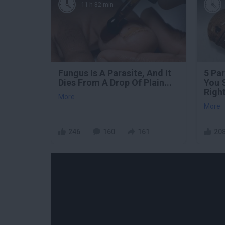
11 h 32 min
Fungus Is A Parasite, And It
5 Pa
Dies From A Drop Of Plain...
You 
Righ
More
More
246
160
161
20