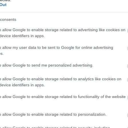
Out
consents
o allow Google to enable storage related to advertising like cookies on
evice identifiers in apps.
o allow my user data to be sent to Google for online advertising
s.
rfiak figyelmének középpontjába. A hosszú lábak szimmetriája 
het. Ezen túlmenően, a lábak hossza és formája szexuális vonz
to allow Google to send me personalized advertising.
 magas sarkú cipők viselése során.
o allow Google to enable storage related to analytics like cookies on
evice identifiers in apps.
talság jele. Az egészséges bőr és haj ösztönösen vonzó a férf
o allow Google to enable storage related to functionality of the website
ükrözik. A fényes, dús haj szintén a fiatal kor és az egészség 
o allow Google to enable storage related to personalization.
o allow Google to enable storage related to security, including