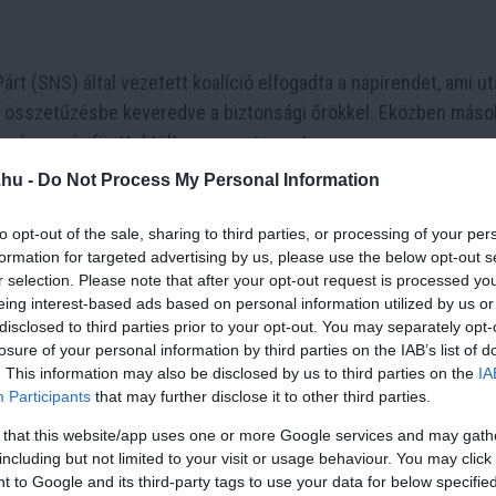
rt (SNS) által vezetett koalíció elfogadta a napirendet, ami u
lt, összetűzésbe keveredve a biztonsági őrökkel. Eközben máso
rózsaszín füsttel töltve meg a termet. ​
.hu -
Do Not Process My Personal Information
épviselő megsérült, közülük egyikük, Jasmina Obradović, az S
an. Brnabić hangsúlyozta, hogy a parlament folytatja munkáját és
to opt-out of the sale, sharing to third parties, or processing of your per
formation for targeted advertising by us, please use the below opt-out s
r selection. Please note that after your opt-out request is processed y
ő törvény elfogadásáról kellett volna szavazni, amely a decemb
eing interest-based ads based on personal information utilized by us or
t a parlamentnek hivatalosan is tudomásul kellett volna vennie
disclosed to third parties prior to your opt-out. You may separately opt-
losure of your personal information by third parties on the IAB’s list of
ormányzó koalíció által napirendre tűzött egyéb témák felhábo
. This information may also be disclosed by us to third parties on the
IA
tett.
Participants
that may further disclose it to other third parties.
ti újvidéki vasútállomás tetejének összeomlása áll, amely 15 
 that this website/app uses one or more Google services and may gath
including but not limited to your visit or usage behaviour. You may click 
i eddigi legnagyobb kihívássá nőtte ki magát, és azóta is foly
 to Google and its third-party tags to use your data for below specifi