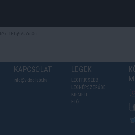
atch?v=1FTq9VsVmOg
KAPCSOLAT
LEGEK
K
M
info@videolista.hu
LEGFRISSEBB
LEGNÉPSZERŰBB
KIEMELT
ÉLŐ