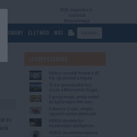
2026. augusztus 6.,
csütörtök
Berta névnapja
Tudomány
Életmód
más
Legnépszerűbb
Halálos veszélyt hozhat a 40
fok: így jelezhet a hőguta
35 éve generációkat hoz
össze a Művészetek Völgye
– megvan a 2027-es időpont
5 görög recept, amely mellett
és a bérletár
az egészséges étel sem
tűnik lemondásnak
3 alma és 3 tojás: ennyire
egyszerű a puha almás pite
titka
kat és
HONOR okostelefon
mesterséges intelligencia
ákok
funkciók, amelyek
HONOR okostelefon-kamera
megkönnyítik az életet