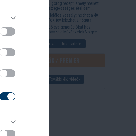
5 görög recept, amely mellett
az egészséges étel sem
tűnik lemondásnak
Halálos veszélyt hozhat a 40
fok: így jelezhet a hőguta
35 éve generációkat hoz
össze a Művészetek Völgye
– megvan a 2027-es időpont
és a bérletár
További friss videók
Élő videók / Premier
További élő videók
d It
n...