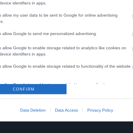
evice identifiers in apps.
3
101
157
278
71
176
o allow my user data to be sent to Google for online advertising
s.
to allow Google to send me personalized advertising.
o allow Google to enable storage related to analytics like cookies on
evice identifiers in apps.
o allow Google to enable storage related to functionality of the website
o allow Google to enable storage related to personalization.
CONFIRM
o allow Google to enable storage related to security, including
cation functionality and fraud prevention, and other user protection.
Data Deletion
Data Access
Privacy Policy