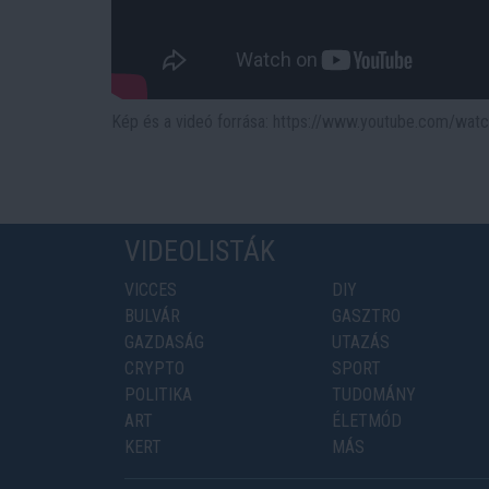
Kép és a videó forrása: https://www.youtube.com/w
VIDEOLISTÁK
VICCES
DIY
BULVÁR
GASZTRO
GAZDASÁG
UTAZÁS
CRYPTO
SPORT
POLITIKA
TUDOMÁNY
ART
ÉLETMÓD
KERT
MÁS