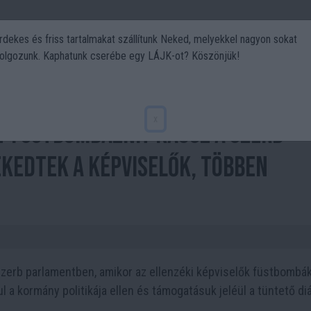
rdekes és friss tartalmakat szállítunk Neked, melyekkel nagyon sokat
olgozunk. Kaphatunk cserébe egy LÁJK-ot? Köszönjük!
Politika
Art
Kert
DIY
Gasztro
Utazás
Sport
x
et füstbombázni? Káosz a szerb
kedtek a képviselők, többen
 szerb parlamentben, amikor az ellenzéki képviselők füstbombá
 a kormány politikája ellen és támogatásuk jeléül a tüntető di