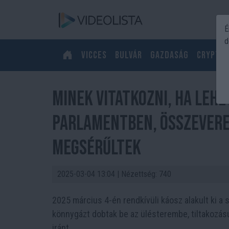
É
d
Vicces
Bulvár
Gazdaság
Crypto
Minek vitatkozni, ha leh
parlamentben, összevere
megsérűltek
2025-03-04 13:04
| Nézettség: 740
2025 március 4-én rendkívüli káosz alakult ki a
könnygázt dobtak be az ülésterembe, tiltakozásul
iránt.