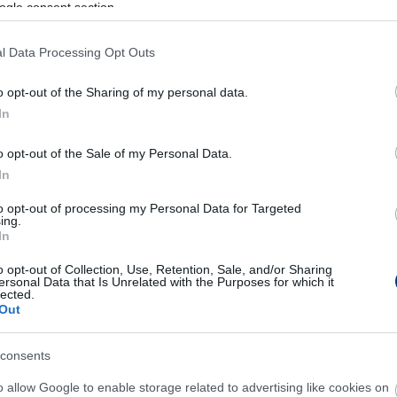
ogle consent section.
nyagsága vezetett a tragédiához, és követelik a felelősök
l Data Processing Opt Outs
o opt-out of the Sharing of my personal data.
lságot Szerbiában, ahol hónapok óta tartanak korrupcióellenes
In
o opt-out of the Sale of my Personal Data.
In
1 h 56 min
8 h 25 min
to opt-out of processing my Personal Data for Targeted
ing.
In
o opt-out of Collection, Use, Retention, Sale, and/or Sharing
ersonal Data that Is Unrelated with the Purposes for which it
lected.
us Suffocates and Dies
Fungus Is A Parasite, An
Out
 You Apply This at
Dies From A Drop Of Plai
t
More
consents
o allow Google to enable storage related to advertising like cookies on