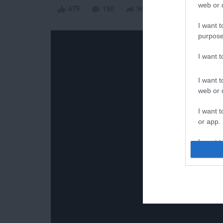
web or d
479
190
94
29
I want t
purpose
I want 
I want t
web or d
I want t
or app.
I want t
I want t
authenti