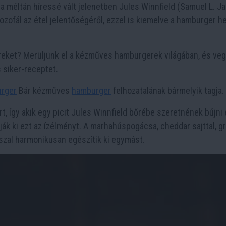
a méltán híressé vált jelenetben Jules Winnfield (Samuel L. J
zofál az étel jelentőségéről, ezzel is kiemelve a hamburger he
reket? Merüljünk el a kézműves hamburgerek világában, és ve
 siker-receptet.
urge
r
Bár kézműves
hamburger
felhozatalának bármelyik tagja.
ert, így akik egy picit Jules Winnfield bőrébe szeretnének bújni
ák ki ezt az ízélményt. A marhahúspogácsa, cheddar sajttal, gri
sszal harmonikusan egészítik ki egymást.