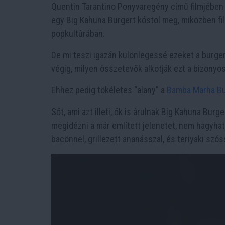
Quentin Tarantino Ponyvaregény című filmjében 
egy Big Kahuna Burgert kóstol meg, miközben filo
popkultúrában.
De mi teszi igazán különlegessé ezeket a burge
végig, milyen összetevők alkotják ezt a bizonyos
Ehhez pedig tökéletes “alany” a
Bamba Marha B
Sőt, ami azt illeti, ők is árulnak Big Kahuna Burg
megidézni a már említett jelenetet, nem hagyhatj
bacönnel, grillezett ananásszal, és teriyaki szó