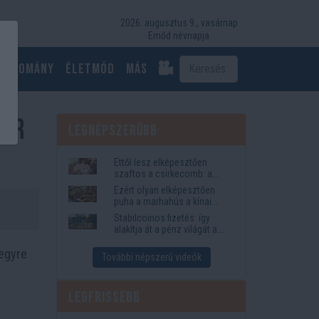
2026. augusztus 9., vasárnap
Emőd névnapja
Tudomány
Életmód
más
Bár
Legnépszerűbb
Ettől lesz elképesztően
szaftos a csirkecomb: a
sörös pác a titok
Ezért olyan elképesztően
puha a marhahús a kínai
éttermekben
Stabilcoinos fizetés: így
alakítja át a pénz világát a
Visa, a Mastercard és a
 egyre
Western Union
További népszerű videók
Legfrissebb