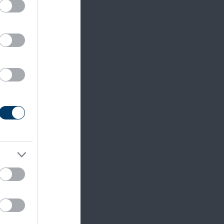
ázi
urger