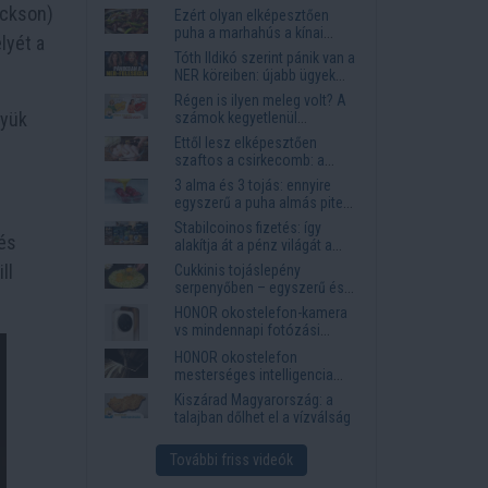
ackson)
Ezért olyan elképesztően
puha a marhahús a kínai
lyét a
éttermekben
Tóth Ildikó szerint pánik van a
NER köreiben: újabb ügyek
kerülhetnek elő
Régen is ilyen meleg volt? A
gyük
számok kegyetlenül
lerombolják a nyári
Ettől lesz elképesztően
nosztalgiát
szaftos a csirkecomb: a
sörös pác a titok
3 alma és 3 tojás: ennyire
egyszerű a puha almás pite
titka
Stabilcoinos fizetés: így
 és
alakítja át a pénz világát a
Visa, a Mastercard és a
ll
Cukkinis tojáslepény
Western Union
serpenyőben – egyszerű és
laktató vacsora
HONOR okostelefon-kamera
vs mindennapi fotózási
igények
HONOR okostelefon
mesterséges intelligencia
funkciók, amelyek
Kiszárad Magyarország: a
megkönnyítik az életet
talajban dőlhet el a vízválság
További friss videók