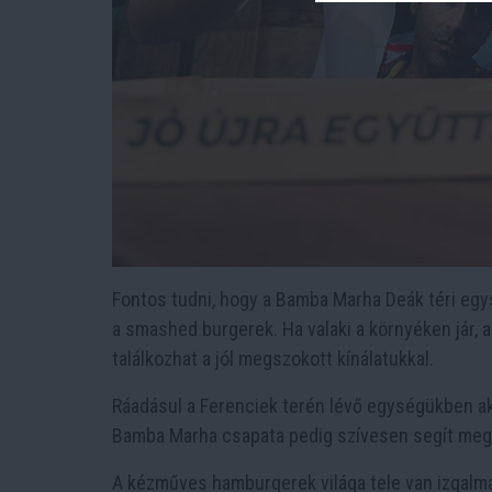
Fontos tudni, hogy a Bamba Marha Deák téri egy
a smashed burgerek. Ha valaki a környéken jár, 
találkozhat a jól megszokott kínálatukkal.
Ráadásul a Ferenciek terén lévő egységükben aká
Bamba Marha csapata pedig szívesen segít meg
A kézműves hamburgerek világa tele van izgalma