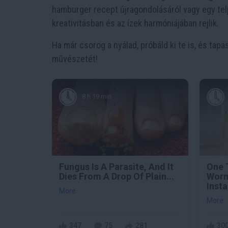
hamburger recept újragondolásáról vagy egy tel
kreativitásban és az ízek harmóniájában rejlik.
Ha már csorog a nyálad, próbáld ki te is, és ta
művészetét!
8 h 19 min
Fungus Is A Parasite, And It
One 
Dies From A Drop Of Plain...
Worm
Insta
More
More
347
75
281
30