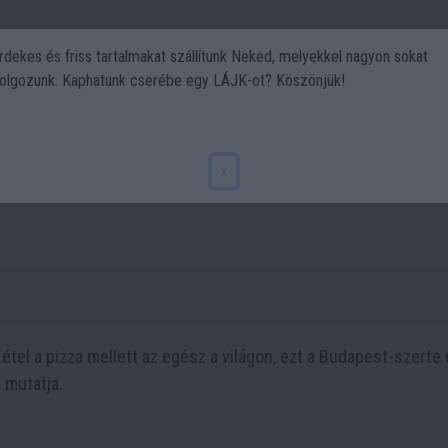
rdekes és friss tartalmakat szállítunk Neked, melyekkel nagyon sokat
olgozunk. Kaphatunk cserébe egy LÁJK-ot? Köszönjük!
Politika
Art
Kert
DIY
Gasztro
Utazás
Sport
amburger? A Bamba Marha Burger 
x
tel a pizza mellett az egész a világon, ezt a Budapest-szerte
 mutatja.