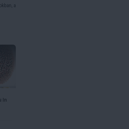
okban, a
 In