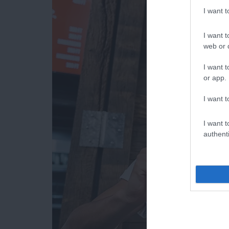
I want 
I want t
web or d
I want t
or app.
I want t
I want t
authenti