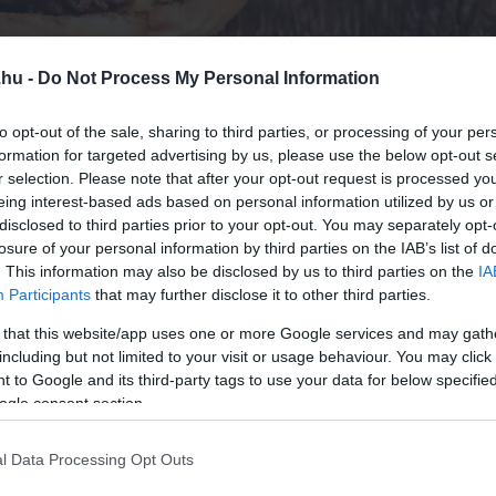
.hu -
Do Not Process My Personal Information
to opt-out of the sale, sharing to third parties, or processing of your per
formation for targeted advertising by us, please use the below opt-out s
r selection. Please note that after your opt-out request is processed y
eing interest-based ads based on personal information utilized by us or
disclosed to third parties prior to your opt-out. You may separately opt-
losure of your personal information by third parties on the IAB’s list of
urger? A Bamba Marha Burger siker
. This information may also be disclosed by us to third parties on the
IA
Participants
that may further disclose it to other third parties.
 that this website/app uses one or more Google services and may gath
nőségi, friss alapanyagok szükségesek. A Bamba Marha például
including but not limited to your visit or usage behaviour. You may click 
 to Google and its third-party tags to use your data for below specifi
va ezzel a frissességet és a fenntarthatóságot.
ogle consent section.
buci, puha és ízletes, tökéletesen kiegészítve a szaftos ham
l Data Processing Opt Outs
s minősége kulcsfontosságú; a megfelelő zsírtartalom és mi