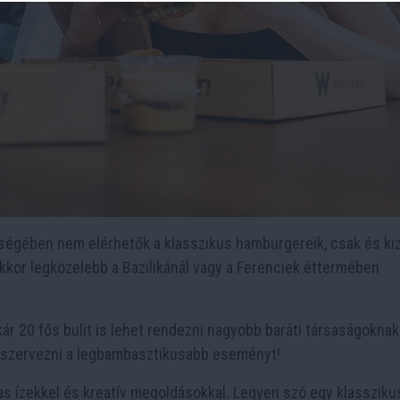
ségében nem elérhetők a klasszikus hamburgereik, csak és ki
akkor legközelebb a Bazilikánál vagy a Ferenciek éttermében
r 20 fős bulit is lehet rendezni nagyobb baráti társaságoknak,
szervezni a legbambasztikusabb eseményt!
s ízekkel és kreatív megoldásokkal. Legyen szó egy klassziku