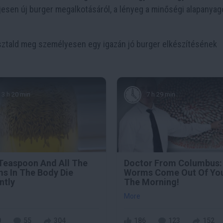
jesen új burger megalkotásáról, a lényeg a minőségi alapanyag
pasztald meg személyesen egy igazán jó burger elkészítésének
3 h 20 min
7 h 29 min
Teaspoon And All The
Doctor From Columbus:
s In The Body Die
Worms Come Out Of You
ntly
The Morning!
More
0
55
304
186
123
152