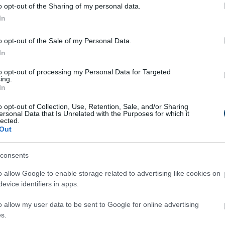
o opt-out of the Sharing of my personal data.
In
yetlen ételben
o opt-out of the Sale of my Personal Data.
talan. A Bamba Marha Burger Bárban olyan egyedi burger
In
e emelik az ízélményt. A különleges hamburger receptek és a h
angja minden falatban érezhető.
to opt-out of processing my Personal Data for Targeted
ing.
In
ő - a hús, a zsemle, a szószok és a feltétek - tökéletes
den íz és textúra egyszerre jelenik meg.
o opt-out of Collection, Use, Retention, Sale, and/or Sharing
ersonal Data that Is Unrelated with the Purposes for which it
lected.
ri éttermében jelenleg smashed burger kapható. A smashed b
Out
en lapítják szét, évtizedekkel megelőzte a formázott pogácsák
assága miatt vált népszerűvé.
consents
o allow Google to enable storage related to advertising like cookies on
evice identifiers in apps.
o allow my user data to be sent to Google for online advertising
s.