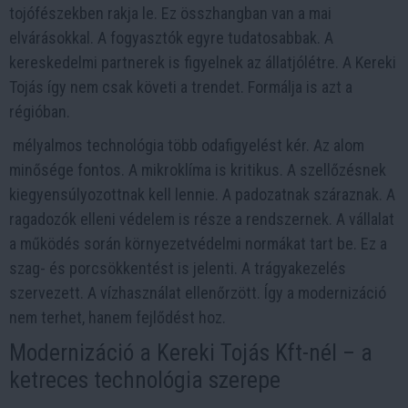
tojófészekben rakja le. Ez összhangban van a mai
elvárásokkal. A fogyasztók egyre tudatosabbak. A
kereskedelmi partnerek is figyelnek az állatjólétre. A Kereki
Tojás így nem csak követi a trendet. Formálja is azt a
régióban.
mélyalmos technológia több odafigyelést kér. Az alom
minősége fontos. A mikroklíma is kritikus. A szellőzésnek
kiegyensúlyozottnak kell lennie. A padozatnak száraznak. A
ragadozók elleni védelem is része a rendszernek. A vállalat
a működés során környezetvédelmi normákat tart be. Ez a
szag- és porcsökkentést is jelenti. A trágyakezelés
szervezett. A vízhasználat ellenőrzött. Így a modernizáció
nem terhet, hanem fejlődést hoz.
Modernizáció a Kereki Tojás Kft-nél – a
ketreces technológia szerepe