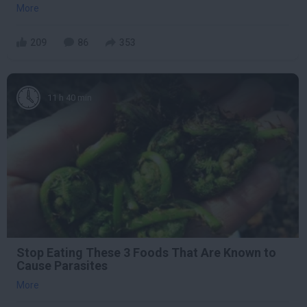
More
209
86
353
11 h 40 min
Stop Eating These 3 Foods That Are Known to
Cause Parasites
More