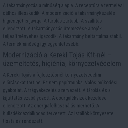
A takarmányozás a minőség alapja. A receptúra a termelési
célhoz illeszkedik. A modernizáció a takarmánykezelés
higiénéjét is javítja. A tárolás zártabb. A szállítás
ellenőrzött. A takarmányozás ütemezése a tojók
teljesítményéhez igazodik. A takarmány beltartalma stabil.
A termékminőség így egyenletesebb.
Modernizáció a Kereki Tojás Kft-nél –
üzemeltetés, higiénia, környezetvédelem
A Kereki Tojás a fejlesztésnél környezetvédelmi
előírásokat tart be. Ez nem papírmunka. Valós működési
gyakorlat. A trágyakezelés szervezett. A tárolás és a
kijuttatás szabályozott. A csurgalékvizek kezelése
ellenőrzött. Az energiafelhasználás mérhető. A
hulladékgazdálkodás tervezett. Az istállók környezete
tiszta és rendezett.