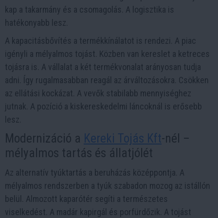
kap a takarmány és a csomagolás. A logisztika is
hatékonyabb lesz.
A kapacitásbővítés a termékkínálatot is rendezi. A piac
igényli a mélyalmos tojást. Közben van kereslet a ketreces
tojásra is. A vállalat a két termékvonalat arányosan tudja
adni. Így rugalmasabban reagál az árváltozásokra. Csökken
az ellátási kockázat. A vevők stabilabb mennyiséghez
jutnak. A pozíció a kiskereskedelmi láncoknál is erősebb
lesz.
Modernizáció a
Kereki Tojás Kft
-nél –
mélyalmos tartás és állatjólét
Az alternatív tyúktartás a beruházás középpontja. A
mélyalmos rendszerben a tyúk szabadon mozog az istállón
belül. Almozott kaparótér segíti a természetes
viselkedést. A madár kapirgál és porfürdőzik. A tojást