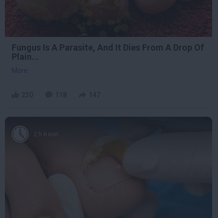
Fungus Is A Parasite, And It Dies From A Drop Of
Plain...
More
230
118
147
2 h 6 min