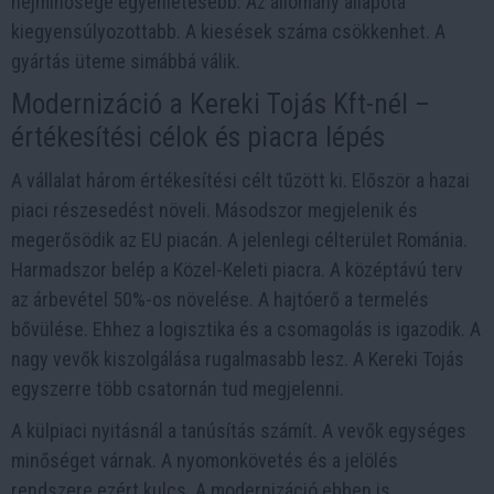
héjminősége egyenletesebb. Az állomány állapota
kiegyensúlyozottabb. A kiesések száma csökkenhet. A
gyártás üteme simábbá válik.
Modernizáció a Kereki Tojás Kft-nél –
értékesítési célok és piacra lépés
A vállalat három értékesítési célt tűzött ki. Először a hazai
piaci részesedést növeli. Másodszor megjelenik és
megerősödik az EU piacán. A jelenlegi célterület Románia.
Harmadszor belép a Közel-Keleti piacra. A középtávú terv
az árbevétel 50%-os növelése. A hajtóerő a termelés
bővülése. Ehhez a logisztika és a csomagolás is igazodik. A
nagy vevők kiszolgálása rugalmasabb lesz. A Kereki Tojás
egyszerre több csatornán tud megjelenni.
A külpiaci nyitásnál a tanúsítás számít. A vevők egységes
minőséget várnak. A nyomonkövetés és a jelölés
rendszere ezért kulcs. A modernizáció ebben is