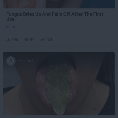
Fungus Dries Up And Falls Off After The First
Use
More
396
87
134
2 h 29 min