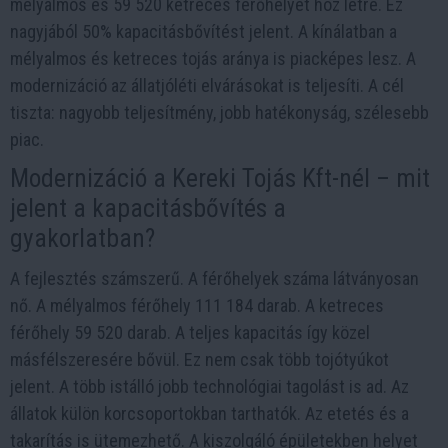
mélyalmos és 59 520 ketreces férőhelyet hoz létre. Ez
nagyjából 50% kapacitásbővítést jelent. A kínálatban a
mélyalmos és ketreces tojás aránya is piacképes lesz. A
modernizáció az állatjóléti elvárásokat is teljesíti. A cél
tiszta: nagyobb teljesítmény, jobb hatékonyság, szélesebb
piac.
Modernizáció a Kereki Tojás Kft-nél – mit
jelent a kapacitásbővítés a
gyakorlatban?
A fejlesztés számszerű. A férőhelyek száma látványosan
nő. A mélyalmos férőhely 111 184 darab. A ketreces
férőhely 59 520 darab. A teljes kapacitás így közel
másfélszeresére bővül. Ez nem csak több tojótyúkot
jelent. A több istálló jobb technológiai tagolást is ad. Az
állatok külön korcsoportokban tarthatók. Az etetés és a
takarítás is ütemezhető. A kiszolgáló épületekben helyet