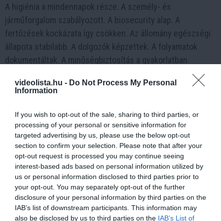
A higiénia a mindennapok része. A személy- és
járműforgalom szabályozott. A biosecurity alap. A
fertőzések kockázata így csökken. Az állomány egészségi
állapota stabilabb. A dolgozók képzettek. A folyamatok
dokumentáltak. A minőségbiztosítás a gyakorlatban
működik. A cél a megbízhatóság és a következetesség.
videolista.hu -
Do Not Process My Personal
Modernizáció a Kereki Tojás Kft-nél – mit
Information
érez ebből a vásárló?
If you wish to opt-out of the sale, sharing to third parties, or
processing of your personal or sensitive information for
A vásárló elsőként a kínálat stabilitását érzi. A polcokon
targeted advertising by us, please use the below opt-out
kevesebb a hiány. A tojás friss. A mélyalmos és a ketreces
section to confirm your selection. Please note that after your
termék együtt elérhető. A csomagolás egyértelmű. A
opt-out request is processed you may continue seeing
jelölés átlátható. A minőség egységes. A partnerek oldalán
interest-based ads based on personal information utilized by
us or personal information disclosed to third parties prior to
a szállítás pontosabb. A kommunikáció gyorsabb. A márka
your opt-out. You may separately opt-out of the further
ígérete valós.
disclosure of your personal information by third parties on the
IAB’s list of downstream participants. This information may
A modernizáció a megbízhatóság üzenete. A vállalat a
also be disclosed by us to third parties on the
IAB’s List of