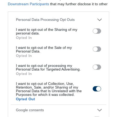
régióban stabil munkáltató. A helyi beszállítókra
Downstream Participants
that may further disclose it to other
támaszkodik. A fejlődés a térségnek is érték. Az
third parties.
ellátásbiztonság nő. A partnerek és a fogyasztók egyaránt
Please note that this website/app uses one or more Google
Personal Data Processing Opt Outs
profitálnak.
services and may gather and store information including but
not limited to your visit or usage behaviour. You may click to
I want to opt-out of the Sharing of my
Modernizáció a Kereki Tojás Kft-nél –
personal data.
grant or deny consent to Google and its third-party tags to
Opted In
ütemezés és középtávú célok
use your data for below specified purposes in below Google
consent section.
I want to opt-out of the Sale of my
A 2020-as bővítés lefektette az alapokat. A következő évek
Personal Data.
Opted In
a finomhangolásról szólnak. A folyamatok optimalizálása
hoz további nyereséget. Az árbevétel 50%-os növelése
I want to opt-out of processing my
Personal Data for Targeted Advertising.
elérhető. A kapacitás és a hatékonyság együtt mozog. Az
Opted In
energiaszámla alacsonyabb. A karbantartás kiszámítható. A
I want to opt-out of Collection, Use,
piacra lépés folyamatos. A Romániába irányuló szállítások
Retention, Sale, and/or Sharing of my
Personal Data that Is Unrelated with the
bővülnek. A Közel-Kelet felé a márkaépítés megkezdődik. A
Purposes for which it was collected.
Opted Out
hazai jelenlét erős marad.
Google consents
A vállalat a partnerekkel együtt tervezi a jövőt. A