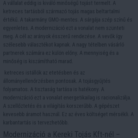
A vállalat eddig is kiváló minőségű tojást termelt. A
ketreces tartásból származó tojás magas beltartalmi
értékű. A takarmány GMO-mentes. A sárgája szép színű és
egyenletes. A modernizáció ezt a vonalat nem szünteti
meg. A cél az arányok ésszerű rendezése. A vevők így
szélesebb választékot kapnak. A nagy tételben vásárló
partnerek számára ez külön előny. A mennyiség és a
minőség is kiszámítható marad.
ketreces istállók az etetésben és az
állományellenőrzésben pontosak. A tojásgyűjtés
folyamatos. A tisztaság tartása is hatékony. A
modernizáció ezt a vonalat energetikailag is racionalizálja.
A szellőztetés és a világítás korszerűbb. A gépészet
kevesebb áramot használ. Ez az éves költséget mérsékli. A
karbantartás is tervezhetőbb.
Modernizáció a Kereki Tojás Kft-nél –