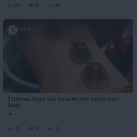
242
84
280
8 h 51 min
5 Hidden Signs You Have Worms Inside Your
Body
More
231
99
225