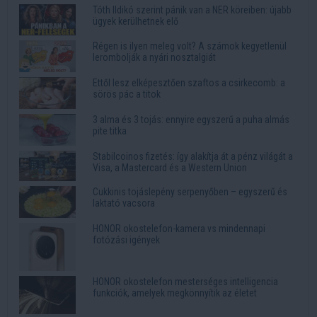
Tóth Ildikó szerint pánik van a NER köreiben: újabb
ügyek kerülhetnek elő
Régen is ilyen meleg volt? A számok kegyetlenül
lerombolják a nyári nosztalgiát
Ettől lesz elképesztően szaftos a csirkecomb: a
sörös pác a titok
3 alma és 3 tojás: ennyire egyszerű a puha almás
pite titka
Stabilcoinos fizetés: így alakítja át a pénz világát a
Visa, a Mastercard és a Western Union
Cukkinis tojáslepény serpenyőben – egyszerű és
laktató vacsora
HONOR okostelefon-kamera vs mindennapi
fotózási igények
HONOR okostelefon mesterséges intelligencia
funkciók, amelyek megkönnyítik az életet