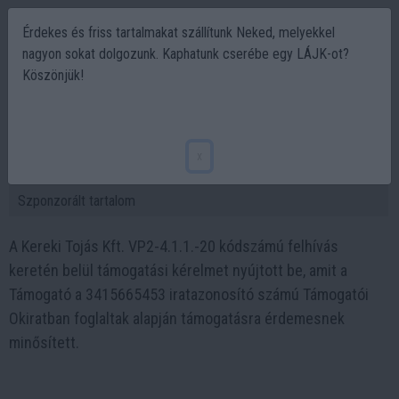
Érdekes és friss tartalmakat szállítunk Neked, melyekkel
nagyon sokat dolgozunk. Kaphatunk cserébe egy LÁJK-ot?
Köszönjük!
Modernizáció a Kereki Tojás Kft-nél – új
korszak a tojástermelésben
x
2025-02-03 18:24
Szponzorált tartalom
A Kereki Tojás Kft. VP2-4.1.1.-20 kódszámú felhívás
keretén belül támogatási kérelmet nyújtott be, amit a
Támogató a 3415665453 iratazonosító számú Támogatói
Okiratban foglaltak alapján támogatásra érdemesnek
minősített.