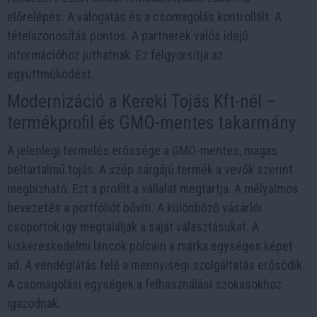
előrelépés. A válogatás és a csomagolás kontrollált. A
tételazonosítás pontos. A partnerek valós idejű
információhoz juthatnak. Ez felgyorsítja az
együttműködést.
Modernizáció a Kereki Tojás Kft-nél –
termékprofil és GMO-mentes takarmány
A jelenlegi termelés erőssége a GMO-mentes, magas
beltartalmú tojás. A szép sárgájú termék a vevők szerint
megbízható. Ezt a profilt a vállalat megtartja. A mélyalmos
bevezetés a portfóliót bővíti. A különböző vásárlói
csoportok így megtalálják a saját választásukat. A
kiskereskedelmi láncok polcain a márka egységes képet
ad. A vendéglátás felé a mennyiségi szolgáltatás erősödik.
A csomagolási egységek a felhasználási szokásokhoz
igazodnak.