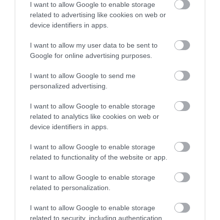
szerződések átláthatók. Az árképzés korrekten
I want to allow Google to enable storage
kommunikált. A Kereki Tojás a minőséget és a mennyiséget
related to advertising like cookies on web or
device identifiers in apps.
egyszerre biztosítja. A modernizáció így üzleti előnnyé
válik. Nem csak beruházás, hanem pozíció.
I want to allow my user data to be sent to
Google for online advertising purposes.
Modernizáció a Kereki Tojás Kft-nél –
összegzés és üzenet
I want to allow Google to send me
personalized advertising.
A Modernizáció a Kereki Tojás Kft-nél három pilléren áll.
I want to allow Google to enable storage
Kapacitásbővítés mélyalmos és ketreces férőhellyel.
related to analytics like cookies on web or
Állatjóléti és környezetvédelmi sztenderdek
device identifiers in apps.
megvalósítása. Piaci terjeszkedés és energiahatékonyság.
A beruházás kézzelfogható számokat hoz. A férőhely 170
I want to allow Google to enable storage
related to functionality of the website or app.
000 feletti összlétszámot jelent. A kapacitás közel 50%-kal
nő. Az energia-megtakarítás évente 7–8 millió forint.
I want to allow Google to enable storage
related to personalization.
A termékkínálat kiegyensúlyozott. A vevő stabil ellátást
kap. A vállalat versenyképesebb lesz belföldön és
I want to allow Google to enable storage
related to security, including authentication
külföldön.