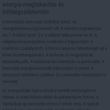
energia-megtakarítás és
költségcsökkentés
A beruházás nem csak istállókat jelent. Az
energiahatékonyság kiemelt cél. A várható megtakarítás
évi 7–8 millió forint. Ezt a vállalat több ponton éri el. A
világítás korszerűsítése csökkenti a fogyasztást. A
szellőzés szabályozott. A hővisszanyerés lehetőséget ad a
klíma finomhangolására. A motorok és meghajtások
hatásfoka jobb. A karbantartási ütemezés is pontosabb. A
kevesebb energia kevesebb kibocsátást is jelent. A
környezet terhelése csökken. Ez a működési kockázatot is
mérsékli.
Az energiaoldali fejlesztések a termék minőségére is
hatnak. A stabil hőmérséklet és páratartalom fontos. A
tojótyúkok így kevesebb stresszt élnek meg. A tojások