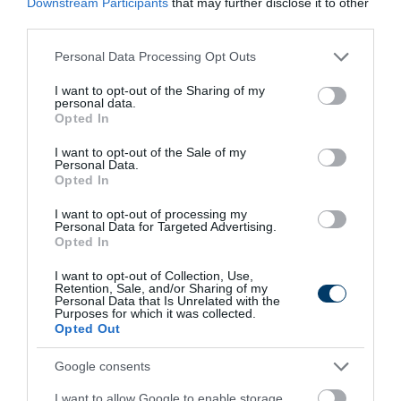
Downstream Participants
that may further disclose it to other
third parties.
7 h 41 min
Please note that this website/app uses one or more Google
Personal Data Processing Opt Outs
services and may gather and store information including but
not limited to your visit or usage behaviour. You may click to
I want to opt-out of the Sharing of my
personal data.
grant or deny consent to Google and its third-party tags to
Opted In
use your data for below specified purposes in below Google
consent section.
I want to opt-out of the Sale of my
Personal Data.
Opted In
I want to opt-out of processing my
Personal Data for Targeted Advertising.
Opted In
Stop Eating These 3 Foods That Are Known to
Cause Parasites
I want to opt-out of Collection, Use,
Retention, Sale, and/or Sharing of my
More
Personal Data that Is Unrelated with the
Purposes for which it was collected.
Opted Out
366
71
278
Google consents
I want to allow Google to enable storage