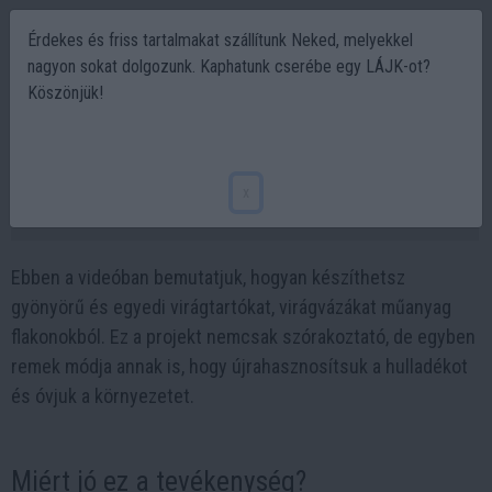
Érdekes és friss tartalmakat szállítunk Neked, melyekkel
nagyon sokat dolgozunk. Kaphatunk cserébe egy LÁJK-ot?
Köszönjük!
Műanyag flakonból praktikus virágváza -
csináld magad!
x
2024-03-24 17:50
Ebben a videóban bemutatjuk, hogyan készíthetsz
gyönyörű és egyedi virágtartókat, virágvázákat műanyag
flakonokból. Ez a projekt nemcsak szórakoztató, de egyben
remek módja annak is, hogy újrahasznosítsuk a hulladékot
és óvjuk a környezetet.
Miért jó ez a tevékenység?