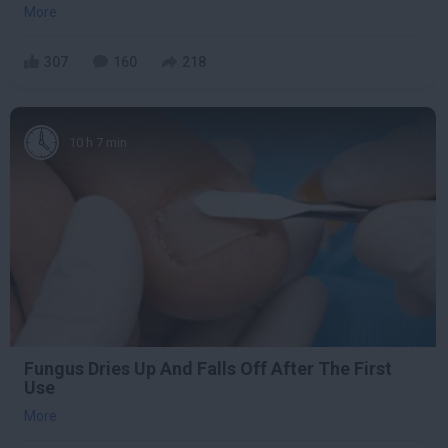
More
307
160
218
10 h 7 min
Fungus Dries Up And Falls Off After The First
Use
More