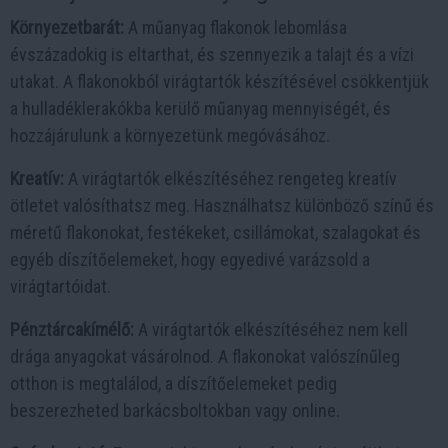
Környezetbarát:
A műanyag flakonok lebomlása
évszázadokig is eltarthat, és szennyezik a talajt és a vízi
utakat. A flakonokból virágtartók készítésével csökkentjük
a hulladéklerakókba kerülő műanyag mennyiségét, és
hozzájárulunk a környezetünk megóvásához.
Kreatív:
A virágtartók elkészítéséhez rengeteg kreatív
ötletet valósíthatsz meg. Használhatsz különböző színű és
méretű flakonokat, festékeket, csillámokat, szalagokat és
egyéb díszítőelemeket, hogy egyedivé varázsold a
virágtartóidat.
Pénztárcakímélő:
A virágtartók elkészítéséhez nem kell
drága anyagokat vásárolnod. A flakonokat valószínűleg
otthon is megtalálod, a díszítőelemeket pedig
beszerezheted barkácsboltokban vagy online.