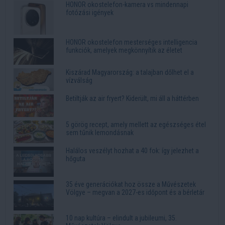
HONOR okostelefon-kamera vs mindennapi
fotózási igények
HONOR okostelefon mesterséges intelligencia
funkciók, amelyek megkönnyítik az életet
Kiszárad Magyarország: a talajban dőlhet el a
vízválság
Betiltják az air fryert? Kiderült, mi áll a háttérben
5 görög recept, amely mellett az egészséges étel
sem tűnik lemondásnak
Halálos veszélyt hozhat a 40 fok: így jelezhet a
hőguta
35 éve generációkat hoz össze a Művészetek
Völgye – megvan a 2027-es időpont és a bérletár
10 nap kultúra – elindult a jubileumi, 35.