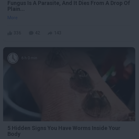
Fungus Is A Parasite, And It Dies From A Drop Of
Plain...
More
336
42
143
6 h 0 min
5 Hidden Signs You Have Worms Inside Your
Body