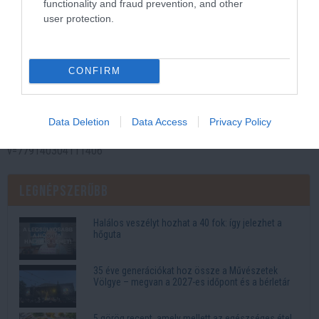
functionality and fraud prevention, and other
user protection.
CONFIRM
Data Deletion
Data Access
Privacy Policy
Kép és a videó forrása: https://www.facebook.com/watch?
v=779140304111406
Legnépszerűbb
Halálos veszélyt hozhat a 40 fok: így jelezhet a
hőguta
35 éve generációkat hoz össze a Művészetek
Völgye – megvan a 2027-es időpont és a bérletár
5 görög recept, amely mellett az egészséges étel