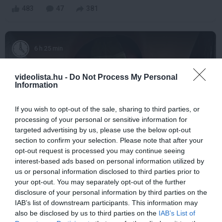
483
47
381
6 h 25 min
videolista.hu -
Do Not Process My Personal
Information
If you wish to opt-out of the sale, sharing to third parties, or
processing of your personal or sensitive information for
targeted advertising by us, please use the below opt-out
section to confirm your selection. Please note that after your
opt-out request is processed you may continue seeing
This Simple Trick Removes All Parasites From
interest-based ads based on personal information utilized by
Your Body!
us or personal information disclosed to third parties prior to
your opt-out. You may separately opt-out of the further
More
disclosure of your personal information by third parties on the
IAB’s list of downstream participants. This information may
156
170
344
also be disclosed by us to third parties on the
IAB’s List of