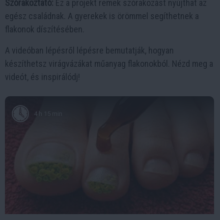
Szórakoztató:
Ez a projekt remek szórakozást nyújthat az
egész családnak. A gyerekek is örömmel segíthetnek a
flakonok díszítésében.
A videóban lépésről lépésre bemutatják, hogyan
készíthetsz virágvázákat műanyag flakonokból. Nézd meg a
videót, és inspirálódj!
4 h 15 min