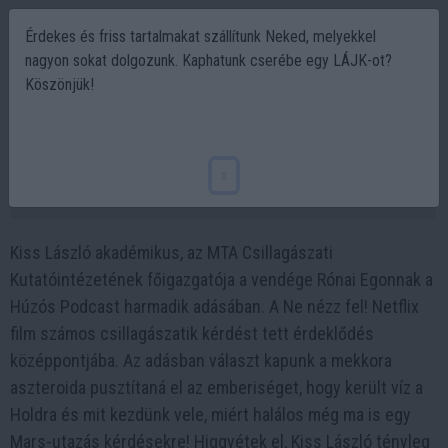
Érdekes és friss tartalmakat szállítunk Neked, melyekkel
nagyon sokat dolgozunk. Kaphatunk cserébe egy LÁJK-ot?
Köszönjük!
Ne Di Capriónak higgy! A Ne nézz fel! egy
igazi csillagász szemével! | Húzós podcast
x
2022-01-21 19:41
Kiss László akadémikus, az MTA Csillagászati
Kutatóintézetének főigazgatója a vendége Rónai Egonnak a
Húzós Podcast harmadik adásában. A Ne nézz fel! Netflix
film számos csillagászatik kérdést tett érdeklődés
középpontjába. Az adásban választ kapunk a mekkora
aszteroida pusztítaná el az emberiséget, hogy került víz a
Holdra és mit kezdünk vele, miért halálos még ma is egy
Mars-utazás kérdésekre! Higgyétek el, Kiss László tényleg