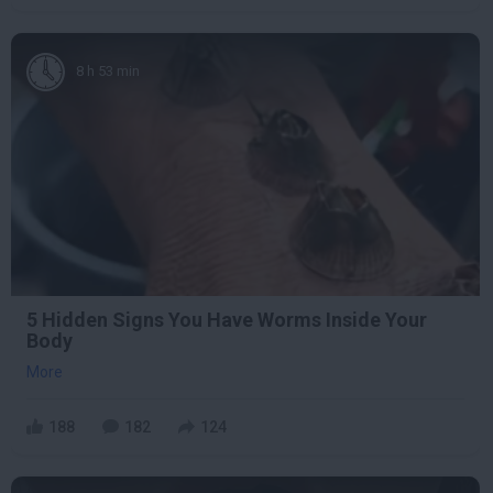
8 h 53 min
5 Hidden Signs You Have Worms Inside Your
Body
More
188
182
124