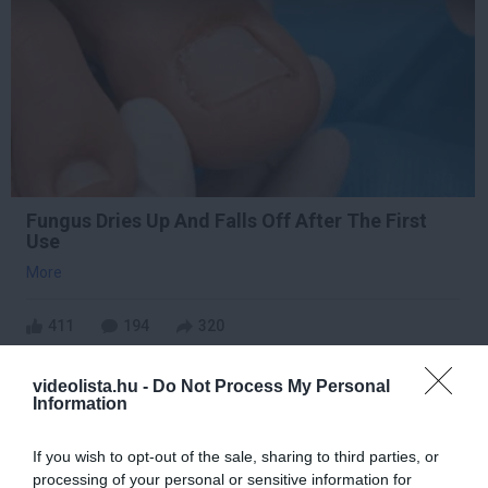
Fungus Dries Up And Falls Off After The First
Use
More
411
194
320
videolista.hu -
Do Not Process My Personal
Information
9 h 0 min
If you wish to opt-out of the sale, sharing to third parties, or
processing of your personal or sensitive information for