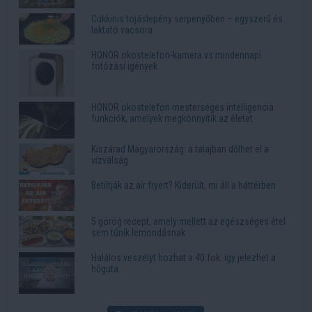
Cukkinis tojáslepény serpenyőben – egyszerű és
laktató vacsora
HONOR okostelefon-kamera vs mindennapi
fotózási igények
HONOR okostelefon mesterséges intelligencia
funkciók, amelyek megkönnyítik az életet
Kiszárad Magyarország: a talajban dőlhet el a
vízválság
Betiltják az air fryert? Kiderült, mi áll a háttérben
5 görög recept, amely mellett az egészséges étel
sem tűnik lemondásnak
Halálos veszélyt hozhat a 40 fok: így jelezhet a
hőguta