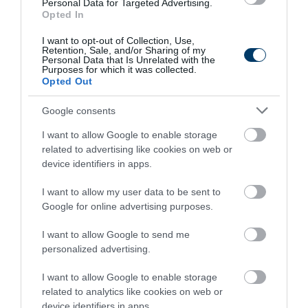
Personal Data for Targeted Advertising.
Opted In
I want to opt-out of Collection, Use,
Retention, Sale, and/or Sharing of my
Personal Data that Is Unrelated with the
Purposes for which it was collected.
One Teaspoon And All The Worms In The Body
Opted Out
Die Instantly
Google consents
More
I want to allow Google to enable storage
358
47
389
related to advertising like cookies on web or
device identifiers in apps.
I want to allow my user data to be sent to
Google for online advertising purposes.
I want to allow Google to send me
personalized advertising.
I want to allow Google to enable storage
related to analytics like cookies on web or
device identifiers in apps.