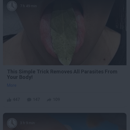
7 h 49 min
This Simple Trick Removes All Parasites From
Your Body!
More
447
147
109
3 h 9 min