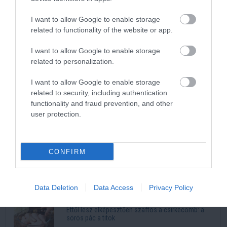
I want to allow Google to enable storage
related to functionality of the website or app.
Kép és a videó forrása: https://www.youtube.com/watch?
v=gbuNyumMybI
I want to allow Google to enable storage
related to personalization.
Legnépszerűbb
I want to allow Google to enable storage
related to security, including authentication
Kiszárad Magyarország: a talajban dőlhet el a
functionality and fraud prevention, and other
vízválság
user protection.
35 éve generációkat hoz össze a Művészetek
Völgye – megvan a 2027-es időpont és a bérletár
CONFIRM
3 alma és 3 tojás: ennyire egyszerű a puha almás
pite titka
5 görög recept, amely mellett az egészséges étel
Data Deletion
Data Access
Privacy Policy
sem tűnik lemondásnak
Ettől lesz elképesztően szaftos a csirkecomb: a
sörös pác a titok