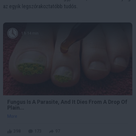
az egyik legszórakoztatóbb tudós.
1 h 14 min
Fungus Is A Parasite, And It Dies From A Drop Of
Plain...
More
398
173
97