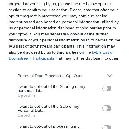
targeted advertising by us, please use the below opt-out
section to confirm your selection. Please note that after your
opt-out request is processed you may continue seeing
interest-based ads based on personal information utilized by
us or personal information disclosed to third parties prior to
your opt-out. You may separately opt-out of the further
disclosure of your personal information by third parties on the
Stop Eating These 3 Foods That Are Known to
IAB’s list of downstream participants. This information may
Cause Parasites
also be disclosed by us to third parties on the
IAB’s List of
Downstream Participants
that may further disclose it to other
More
third parties.
282
108
121
Please note that this website/app uses one or more Google
Personal Data Processing Opt Outs
services and may gather and store information including but
not limited to your visit or usage behaviour. You may click to
I want to opt-out of the Sharing of my
personal data.
grant or deny consent to Google and its third-party tags to
Opted In
9 h 34 min
use your data for below specified purposes in below Google
consent section.
I want to opt-out of the Sale of my
Personal Data.
Opted In
I want to opt-out of processing my