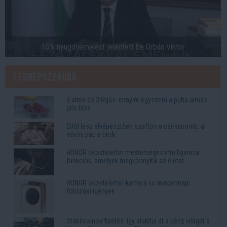
15% nyugdíjemelést jelentett be Orbán Viktor
Legnépszerűbb
3 alma és 3 tojás: ennyire egyszerű a puha almás
pite titka
Ettől lesz elképesztően szaftos a csirkecomb: a
sörös pác a titok
HONOR okostelefon mesterséges intelligencia
funkciók, amelyek megkönnyítik az életet
HONOR okostelefon-kamera vs mindennapi
fotózási igények
Stabilcoinos fizetés: így alakítja át a pénz világát a