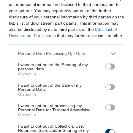
us or personal information disclosed to third parties prior to
your opt-out. You may separately opt-out of the further
disclosure of your personal information by third parties on the
Az időskori pénzügyi tervezéshez és a
nyugdíjas
évek
IAB’s list of downstream participants. This information may
also be disclosed by us to third parties on the
IAB’s List of
biztonságához a nyugdíjkorhatár is fontos szerepet játszik.
Downstream Participants
that may further disclose it to other
third parties.
További részletek a témában:
https://profitline.hu/nyugdij-
korhata...
Please note that this website/app uses one or more Google
Personal Data Processing Opt Outs
services and may gather and store information including but
Kapcsolódó cikk:
not limited to your visit or usage behaviour. You may click to
I want to opt-out of the Sharing of my
personal data.
grant or deny consent to Google and its third-party tags to
Opted In
Özvegyi nyugdíj 2024
use your data for below specified purposes in below Google
consent section.
I want to opt-out of the Sale of my
Personal Data.
Opted In
11 h 50 min
I want to opt-out of processing my
Personal Data for Targeted Advertising.
Opted In
I want to opt-out of Collection, Use,
Retention, Sale, and/or Sharing of my