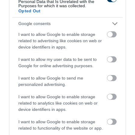
Personal Data that Is Unrelated with the
Purposes for which it was collected.
Opted Out
Google consents
Fungus Is A Parasite, And It Dies From A Drop Of
I want to allow Google to enable storage
Plain...
related to advertising like cookies on web or
More
device identifiers in apps.
I want to allow my user data to be sent to
154
199
400
Google for online advertising purposes.
I want to allow Google to send me
personalized advertising.
1 h 22 min
I want to allow Google to enable storage
related to analytics like cookies on web or
device identifiers in apps.
I want to allow Google to enable storage
related to functionality of the website or app.