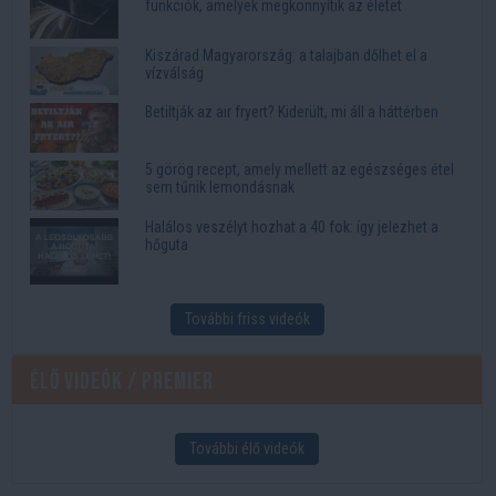
funkciók, amelyek megkönnyítik az életet
Kiszárad Magyarország: a talajban dőlhet el a
vízválság
Betiltják az air fryert? Kiderült, mi áll a háttérben
5 görög recept, amely mellett az egészséges étel
sem tűnik lemondásnak
Halálos veszélyt hozhat a 40 fok: így jelezhet a
hőguta
További friss videók
Élő videók / Premier
További élő videók