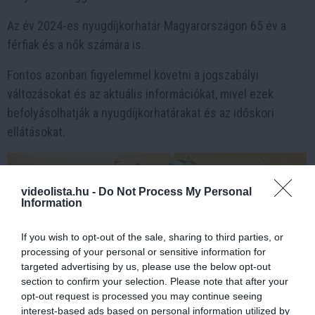
Az év 2024-es nyugdíjkorhatár Magyarországon 65 év a
férfiak és a nők számára is.
Fontos azonban figyelemmel követni a jogszabályi
változásokat és az aktuális információkat, mivel ezek
befolyásolhatják a nyugdíjkorhatárakat és az időskori
ellátásokat.
videolista.hu -
Do Not Process My Personal
Information
If you wish to opt-out of the sale, sharing to third parties, or
processing of your personal or sensitive information for
targeted advertising by us, please use the below opt-out
section to confirm your selection. Please note that after your
opt-out request is processed you may continue seeing
interest-based ads based on personal information utilized by