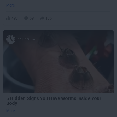
More
487
58
175
11 h 10 min
5 Hidden Signs You Have Worms Inside Your
Body
More