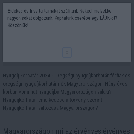
Érdekes és friss tartalmakat szállítunk Neked, melyekkel
nagyon sokat dolgozunk. Kaphatunk cserébe egy LÁJK-ot?
Köszönjük!
Nyugdíjkorhatár 2024 - Mennyi a
nyugdíjkorhatár a férfiak és nők esetén?
x
2023-10-24 21:12
Nyugdíj korhatár 2024 - Öregségi nyugdíjkorhatár férfiak és
öregségi nyugdíjkorhatár nők Magyarországon. Hány éves
korban vonulhat nyugdíjba Magyarországon valaki?
Nyugdíjkorhatár emelkedése a törvény szerint.
Nyugdíjkorhatár változása Magyarországon?
Magyarországon mi az érvényes érvényes