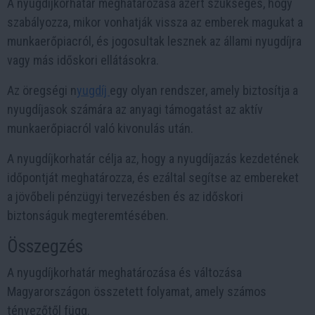
A nyugdíjkorhatár meghatározása azért szükséges, hogy
szabályozza, mikor vonhatják vissza az emberek magukat a
munkaerőpiacról, és jogosultak lesznek az állami nyugdíjra
vagy más időskori ellátásokra.
Az öregségi n
yugdíj
egy olyan rendszer, amely biztosítja a
nyugdíjasok számára az anyagi támogatást az aktív
munkaerőpiacról való kivonulás után.
A nyugdíjkorhatár célja az, hogy a nyugdíjazás kezdetének
időpontját meghatározza, és ezáltal segítse az embereket
a jövőbeli pénzügyi tervezésben és az időskori
biztonságuk megteremtésében.
Összegzés
A nyugdíjkorhatár meghatározása és változása
Magyarországon összetett folyamat, amely számos
tényezőtől függ.