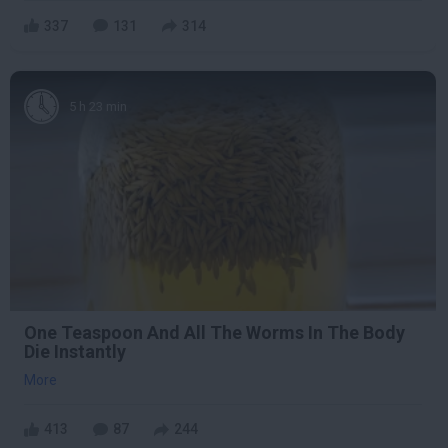
337
131
314
5 h 23 min
One Teaspoon And All The Worms In The Body
Die Instantly
More
413
87
244