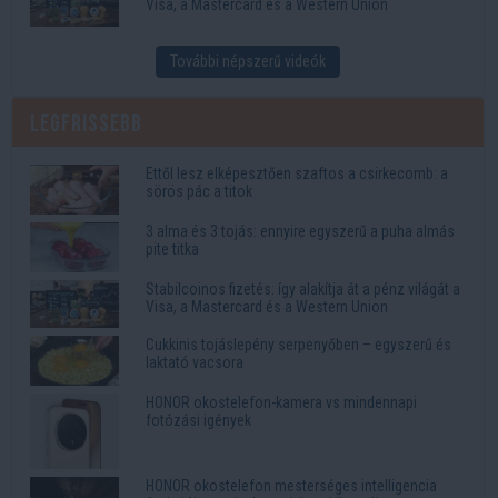
Visa, a Mastercard és a Western Union
További népszerű videók
Legfrissebb
Ettől lesz elképesztően szaftos a csirkecomb: a
sörös pác a titok
3 alma és 3 tojás: ennyire egyszerű a puha almás
pite titka
Stabilcoinos fizetés: így alakítja át a pénz világát a
Visa, a Mastercard és a Western Union
Cukkinis tojáslepény serpenyőben – egyszerű és
laktató vacsora
HONOR okostelefon-kamera vs mindennapi
fotózási igények
HONOR okostelefon mesterséges intelligencia