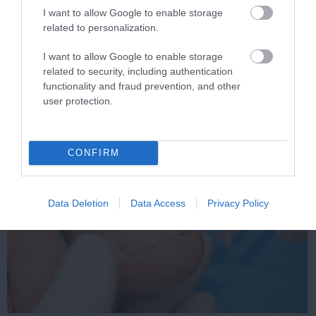
I want to allow Google to enable storage
related to personalization.
This Simple Trick Removes All Parasites From
Your Body!
I want to allow Google to enable storage
related to security, including authentication
More
functionality and fraud prevention, and other
user protection.
488
66
299
CONFIRM
2 h 14 min
Data Deletion
Data Access
Privacy Policy