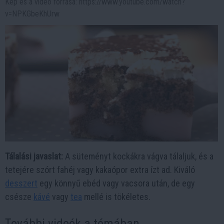
Kép és a videó forrása: https://www.youtube.com/watch?
v=NPKGbeKhUrw
Tálalási javaslat:
A süteményt kockákra vágva tálaljuk, és a
tetejére szórt fahéj vagy kakaópor extra ízt ad. Kiváló
desszert
egy könnyű ebéd vagy vacsora után, de egy
csésze
kávé
vagy
tea
mellé is tökéletes.
További videók a témában