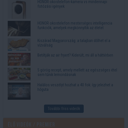
HONOR okostelefon-kamera vs mindennapi
fotózási igények
HONOR okostelefon mesterséges intelligencia
funkciók, amelyek megkönnyítik az életet
Kiszárad Magyarország: a talajban dőlhet el a
vízválság
Betiltják az air fryert? Kiderült, mi áll a háttérben
5 görög recept, amely mellett az egészséges étel
sem tűnik lemondásnak
Halálos veszélyt hozhat a 40 fok: így jelezhet a
hőguta
További friss videók
Élő videók / Premier