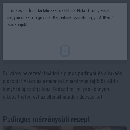
Érdekes és friss tartalmakat szállítunk Neked, melyekkel
nagyon sokat dolgozunk. Kaphatunk cserébe egy LÁJK-ot?
Köszönjük!
Puncs puding és márványos varázslat: Ez a
tejfölös süti az új kedvenced lesz!
x
2024-09-16 22:21
Bulváros bevezető: Imádod a puncs pudingot és a kakaós
piskótát? Akkor ez a mennyei, márványos tejfölös süti a
konyhád új sztárja lesz! Fedezd fel, milyen könnyen
elkészítheted ezt az ellenállhatatlan desszertet!
Pudingos márványsüti recept