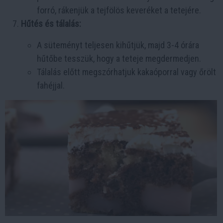
forró, rákenjük a tejfölös keveréket a tetejére.
Hűtés és tálalás:
A süteményt teljesen kihűtjük, majd 3-4 órára
hűtőbe tesszük, hogy a teteje megdermedjen.
Tálalás előtt megszórhatjuk kakaóporral vagy őrölt
fahéjjal.