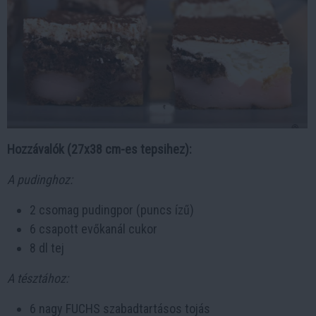
Hozzávalók (27x38 cm-es tepsihez):
A pudinghoz:
2 csomag pudingpor (puncs ízű)
6 csapott evőkanál cukor
8 dl tej
A tésztához:
6 nagy FUCHS szabadtartásos tojás