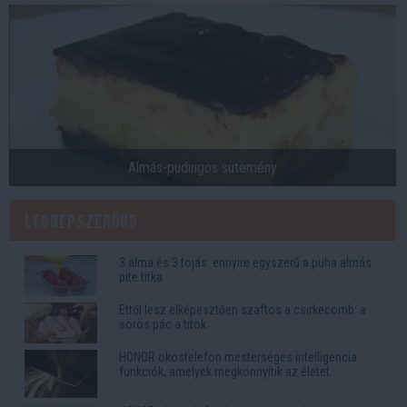
Almás-pudingos sütemény
Legnépszerűbb
3 alma és 3 tojás: ennyire egyszerű a puha almás
pite titka
Ettől lesz elképesztően szaftos a csirkecomb: a
sörös pác a titok
HONOR okostelefon mesterséges intelligencia
funkciók, amelyek megkönnyítik az életet