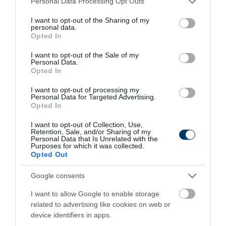
Personal Data Processing Opt Outs
services and may gather and store information including but
not limited to your visit or usage behaviour. You may click to
I want to opt-out of the Sharing of my
personal data.
grant or deny consent to Google and its third-party tags to
Opted In
use your data for below specified purposes in below Google
consent section.
I want to opt-out of the Sale of my
Personal Data.
Stop Eating These 3 Foods That Are Known to
Opted In
Cause Parasites
I want to opt-out of processing my
More
Personal Data for Targeted Advertising.
Opted In
356
191
367
I want to opt-out of Collection, Use,
Retention, Sale, and/or Sharing of my
Personal Data that Is Unrelated with the
Purposes for which it was collected.
Opted Out
3 h 53 min
Google consents
I want to allow Google to enable storage
related to advertising like cookies on web or
device identifiers in apps.