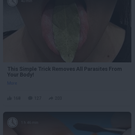
40 min
This Simple Trick Removes All Parasites From
Your Body!
More
168
127
203
1 h 46 min