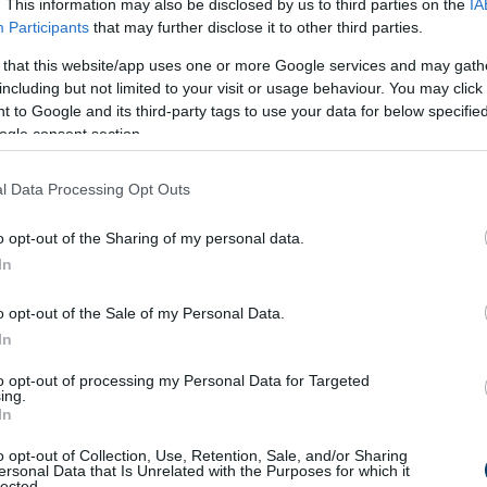
. This information may also be disclosed by us to third parties on the
IA
gy kis burgonyapürével, majd formázzon gombócokat. Panírozz
Participants
that may further disclose it to other third parties.
 that this website/app uses one or more Google services and may gath
including but not limited to your visit or usage behaviour. You may click 
enek, és csak a képzelet szab határt annak, hogy hogyan haszn
 to Google and its third-party tags to use your data for below specifi
ogle consent section.
l Data Processing Opt Outs
o opt-out of the Sharing of my personal data.
In
o opt-out of the Sale of my Personal Data.
In
to opt-out of processing my Personal Data for Targeted
ing.
In
o opt-out of Collection, Use, Retention, Sale, and/or Sharing
ersonal Data that Is Unrelated with the Purposes for which it
lected.