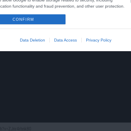
cation functionality and fraud prevention, and other user protection.
CONFIRM
Data Deletion
Data Access
Privacy Policy
ch?v=ZJnr4rhnk80