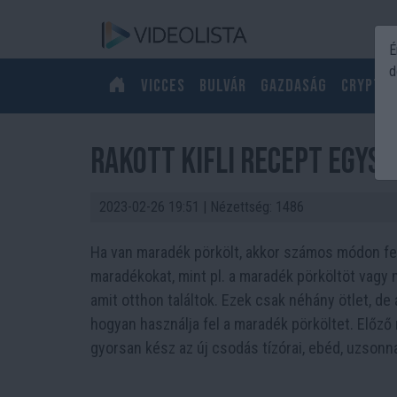
É
d
Vicces
Bulvár
Gazdaság
Crypto
Rakott kifli recept egys
2023-02-26 19:51
| Nézettség: 1486
Ha van maradék pörkölt, akkor számos módon fel
maradékokat, mint pl. a maradék pörköltöt vagy m
amit otthon találtok. Ezek csak néhány ötlet, de
hogyan használja fel a maradék pörköltet. Előző
gyorsan kész az új csodás tízórai, ebéd, uzsonna