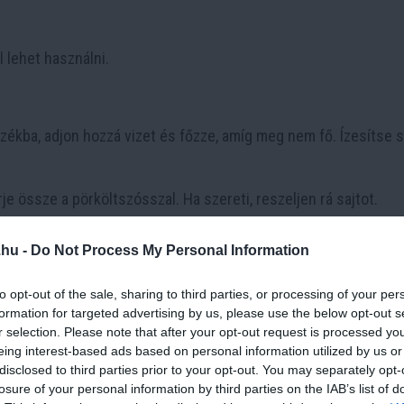
 lehet használni.
zékba, adjon hozzá vizet és főzze, amíg meg nem fő. Ízesítse s
je össze a pörköltszósszal. Ha szereti, reszeljen rá sajtot.
szeletelt főtt krumplival, majd fedje le sajttal és sütőben süs
.hu -
Do Not Process My Personal Information
to opt-out of the sale, sharing to third parties, or processing of your per
egy zsemlébe vagy kenyérbe, és ha szereti, tegyen rá zöldségek
formation for targeted advertising by us, please use the below opt-out s
r selection. Please note that after your opt-out request is processed y
eing interest-based ads based on personal information utilized by us or
 kis tejföllel és liszttel, majd főzze össze és szolgálja fel
disclosed to third parties prior to your opt-out. You may separately opt-
losure of your personal information by third parties on the IAB’s list of