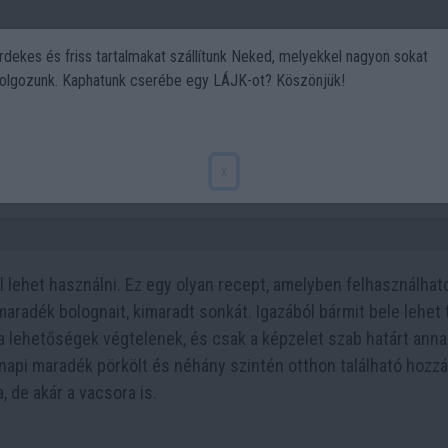
rdekes és friss tartalmakat szállítunk Neked, melyekkel nagyon sokat
olgozunk. Kaphatunk cserébe egy LÁJK-ot? Köszönjük!
Politika
Art
Kert
DIY
Gasztro
Utazás
Sport
zerűen
x
 lehet használni. Ez egy olyan recept, amelyben felhasználhat
aradék bolognait, kimaradt sonkát. Igazából bármit bele lehet 
 a lehetőségek végtelenek, és csak a képzelet szab határt anna
 napi maradék pörkölt és néhány szintén otthon található hozz
, de akár a vacsora is.