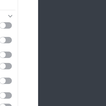
 2
 Of