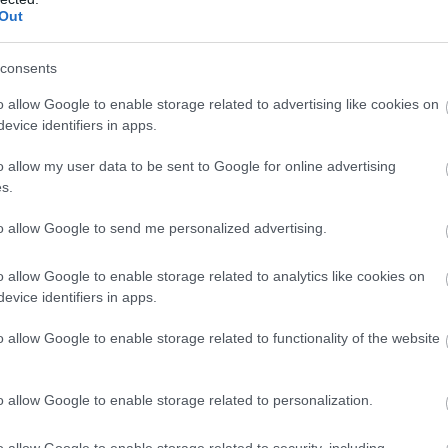
Out
éltelek elkészítését ide kattintva nézhet meg!
consents
3 h 50 min
8 h 50 min
o allow Google to enable storage related to advertising like cookies on
evice identifiers in apps.
o allow my user data to be sent to Google for online advertising
s.
to allow Google to send me personalized advertising.
or From Columbus:
No Poop For More Than
s Come Out Of You In
Days - It's The First Sign
Morning!
o allow Google to enable storage related to analytics like cookies on
More
evice identifiers in apps.
o allow Google to enable storage related to functionality of the website
4
165
376
267
147
138
o allow Google to enable storage related to personalization.
o allow Google to enable storage related to security, including