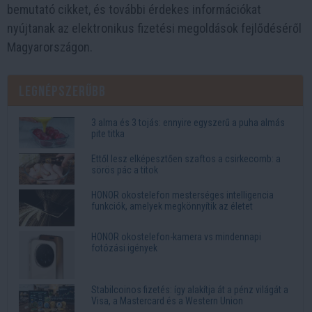
bemutató cikket, és további érdekes információkat
nyújtanak az elektronikus fizetési megoldások fejlődéséről
Magyarországon.
Legnépszerűbb
3 alma és 3 tojás: ennyire egyszerű a puha almás
pite titka
Ettől lesz elképesztően szaftos a csirkecomb: a
sörös pác a titok
HONOR okostelefon mesterséges intelligencia
funkciók, amelyek megkönnyítik az életet
HONOR okostelefon-kamera vs mindennapi
fotózási igények
Stabilcoinos fizetés: így alakítja át a pénz világát a
Visa, a Mastercard és a Western Union