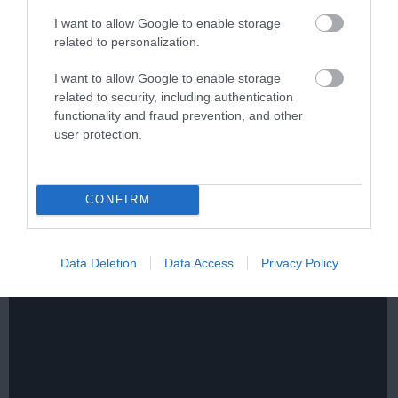
I want to allow Google to enable storage
related to personalization.
I want to allow Google to enable storage
related to security, including authentication
One Teaspoon And All The Worms In The Body
functionality and fraud prevention, and other
Die Instantly
user protection.
More
279
112
112
CONFIRM
Data Deletion
Data Access
Privacy Policy