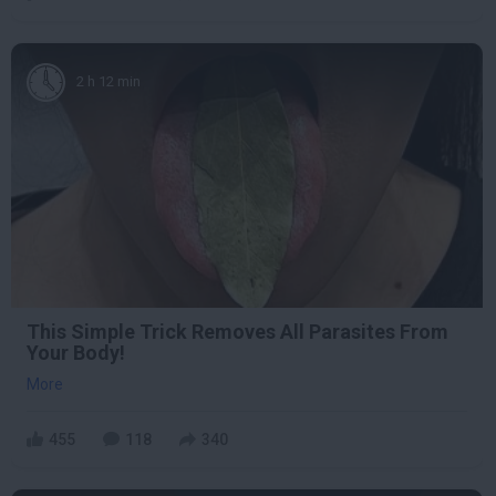
2 h 12 min
This Simple Trick Removes All Parasites From
Your Body!
More
455
118
340