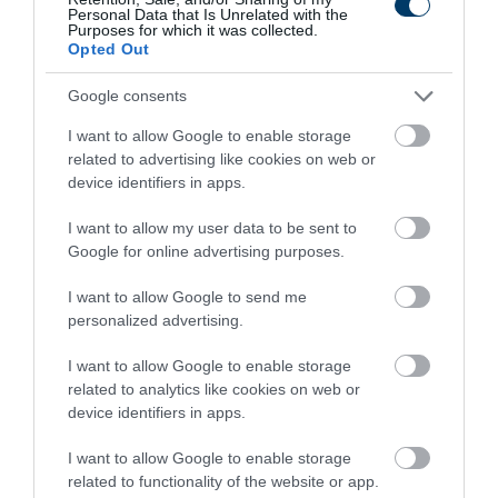
Personal Data that Is Unrelated with the
Purposes for which it was collected.
Opted Out
Google consents
I want to allow Google to enable storage
related to advertising like cookies on web or
device identifiers in apps.
5 Hidden Signs You Have Worms Inside Your
Body
I want to allow my user data to be sent to
More
Google for online advertising purposes.
450
144
125
I want to allow Google to send me
personalized advertising.
I want to allow Google to enable storage
3 h 54 min
related to analytics like cookies on web or
device identifiers in apps.
I want to allow Google to enable storage
related to functionality of the website or app.