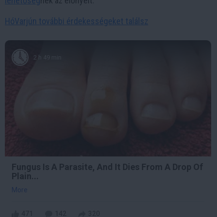
lehetőség
nek az előnyeit.
HóVarjún további érdekességeket találsz
2 h 49 min
Fungus Is A Parasite, And It Dies From A Drop Of
Plain...
More
471
142
320