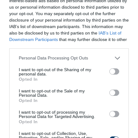
interest-based ads based on personal information utilized by
us or personal information disclosed to third parties prior to
your opt-out. You may separately opt-out of the further
disclosure of your personal information by third parties on the
IAB’s list of downstream participants. This information may
also be disclosed by us to third parties on the
IAB’s List of
Downstream Participants
that may further disclose it to other
third parties.
Please note that this website/app uses one or more Google
Personal Data Processing Opt Outs
services and may gather and store information including but
Stop Eating These 3 Foods That Are Known to
not limited to your visit or usage behaviour. You may click to
I want to opt-out of the Sharing of my
Cause Parasites
personal data.
grant or deny consent to Google and its third-party tags to
Opted In
More
use your data for below specified purposes in below Google
consent section.
I want to opt-out of the Sale of my
344
178
116
Personal Data.
Opted In
I want to opt-out of processing my
Personal Data for Targeted Advertising.
4 h 41 min
Opted In
I want to opt-out of Collection, Use,
Retention, Sale, and/or Sharing of my