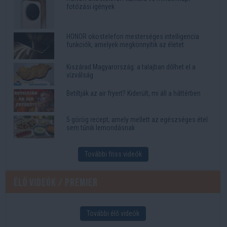
fotózási igények
HONOR okostelefon mesterséges intelligencia
funkciók, amelyek megkönnyítik az életet
Kiszárad Magyarország: a talajban dőlhet el a
vízválság
Betiltják az air fryert? Kiderült, mi áll a háttérben
5 görög recept, amely mellett az egészséges étel
sem tűnik lemondásnak
További friss videók
Élő videók / Premier
További élő videók