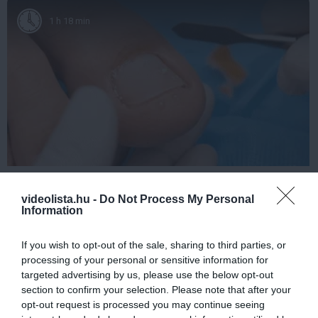
1 h 18 min
Fungus Dries Up And Falls Off After The First
Use
videolista.hu -
Do Not Process My Personal
Information
More
If you wish to opt-out of the sale, sharing to third parties, or
267
108
119
processing of your personal or sensitive information for
targeted advertising by us, please use the below opt-out
section to confirm your selection. Please note that after your
opt-out request is processed you may continue seeing
11 h 38 min