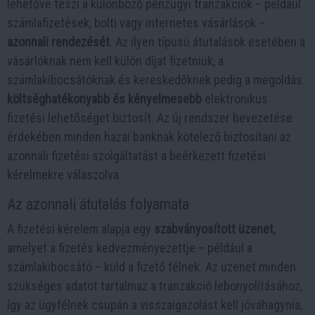
lehetővé teszi a különböző pénzügyi tranzakciók – például
számlafizetések, bolti vagy internetes vásárlások –
azonnali rendezését
. Az ilyen típusú átutalások esetében a
vásárlóknak nem kell külön díjat fizetniük, a
számlakibocsátóknak és kereskedőknek pedig a megoldás
költséghatékonyabb és kényelmesebb
elektronikus
fizetési lehetőséget biztosít. Az új rendszer bevezetése
érdekében minden hazai banknak kötelező biztosítani az
azonnali fizetési szolgáltatást a beérkezett fizetési
kérelmekre válaszolva.
Az azonnali átutalás folyamata
A fizetési kérelem alapja egy
szabványosított üzenet
,
amelyet a fizetés kedvezményezettje – például a
számlakibocsátó – küld a fizető félnek. Az üzenet minden
szükséges adatot tartalmaz a tranzakció lebonyolításához,
így az ügyfélnek csupán a visszaigazolást kell jóváhagynia,