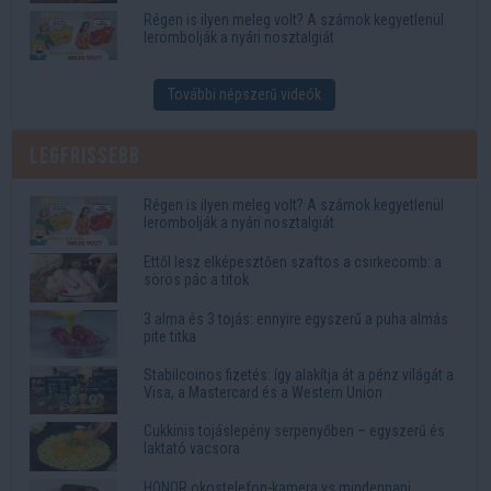
Régen is ilyen meleg volt? A számok kegyetlenül
lerombolják a nyári nosztalgiát
További népszerű videók
Legfrissebb
Régen is ilyen meleg volt? A számok kegyetlenül
lerombolják a nyári nosztalgiát
Ettől lesz elképesztően szaftos a csirkecomb: a
sörös pác a titok
3 alma és 3 tojás: ennyire egyszerű a puha almás
pite titka
Stabilcoinos fizetés: így alakítja át a pénz világát a
Visa, a Mastercard és a Western Union
Cukkinis tojáslepény serpenyőben – egyszerű és
laktató vacsora
HONOR okostelefon-kamera vs mindennapi