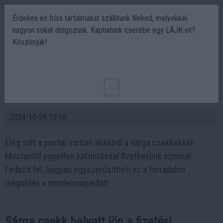
Érdekes és friss tartalmakat szállítunk Neked, melyekkel
nagyon sokat dolgozunk. Kaphatunk cserébe egy LÁJK-ot?
Köszönjük!
Sárga csekk helyett itt a fizetési kérelem:
Azonnali fizetési forradalom! - HóVarjú
x
Tudástár
2024-10-26 13:18
Elég volt a postai sorban állásból a sárga csekkekkel!
Mostantól egyetlen kattintással fizethetünk azonnal.
Fedezd fel, hogyan egyszerűsítheti ez a forradalmi
megoldás a mindennapjaidat!
Sárga csekk helyett jön a fizetési