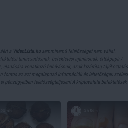
máért a
VideoLista.hu
semminemű felelősséget nem vállal.
ektetési tanácsadásnak, befektetési ajánlásnak, értékpapír /
ére, eladására vonatkozó felhívásnak, azok kizárólag tájékoztatás
en fontos az azt megalapozó információk és lehetőségek széles
l pénzügyeiben felelősségteljesen! A kriptovaluta befektetések
20 min
3 h 54 min