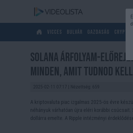
É
d
Vicces
Bulvár
Gazdaság
Crypto
Solana árfolyam-előrejelz
minden, amit tudnod kell
2025-02-11 07:17
| Nézettség: 659
A kriptovaluta piac izgalmas 2025-ös évre készül
néhányuk várhatóan újra eléri korábbi csúcsait.
dollárra emelte. A Ripple intézményi érdeklődése