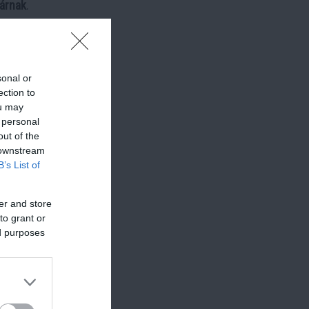
járnak
.
to-earn
sonal or
ection to
ou may
 personal
out of the
 downstream
B’s List of
er and store
to grant or
ed purposes
s