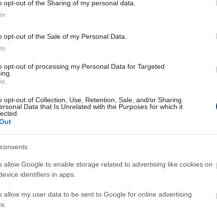
 növekedése
mind hozzájárulnak a pozitív kilátásokhoz.
o opt-out of the Sharing of my personal data.
In
o opt-out of the Sale of my Personal Data.
In
 DeFi szektorban
.
to opt-out of processing my Personal Data for Targeted
ing.
dhet
, elérve az
1,1 billió dolláros értéket
, miközben a Solana a 
In
07 dollárra esett vissza
– körülbelül
30%-kal a 294 dolláros tö
o opt-out of Collection, Use, Retention, Sale, and/or Sharing
egyre növekvő
gaming, DeFi és közösségi alkalmazásokban való
ersonal Data that Is Unrelated with the Purposes for which it
lected.
idézhet elő.
Out
, ahogy közeleg az SEC döntése?
consents
nyúló átutalási óriás jövője továbbra is bizonytalan
. A befekte
o allow Google to enable storage related to advertising like cookies on
evice identifiers in apps.
bbezést
, és ezzel hatalmas árfolyam-emelkedést indít el?
o allow my user data to be sent to Google for online advertising
s.
z XRP lendületét
?