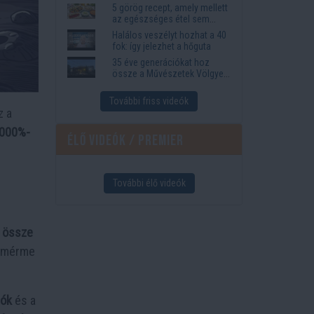
5 görög recept, amely mellett
az egészséges étel sem
tűnik lemondásnak
Halálos veszélyt hozhat a 40
fok: így jelezhet a hőguta
35 éve generációkat hoz
össze a Művészetek Völgye
– megvan a 2027-es időpont
és a bérletár
További friss videók
z a
 000%-
Élő videók / Premier
További élő videók
t össze
mémérme
iók
és a