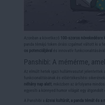
Azonban a következő
100-szoros növekedésre 
panda témájú token óriási izgalmat váltott ki a
os potenciáljával
és innovatív funkcionalitásával
Panshibi: A mémérme, amel
Az elmúlt hetek igazi hullámvasutat jelentettek
funkcionalitásának és előértékesítési sikerének
néhány nap alatt
, miközben az árfolyama mindö
egyesíti a könnyed humor világát egy átgondolt é
A Panshibi a
ázsiai kultúrát, a panda témát és 