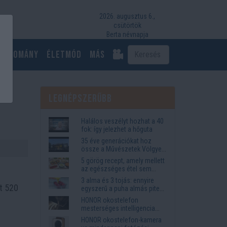
2026. augusztus 6.,
csütörtök
Berta névnapja
Tudomány
Életmód
más
Legnépszerűbb
Halálos veszélyt hozhat a 40
fok: így jelezhet a hőguta
35 éve generációkat hoz
össze a Művészetek Völgye
– megvan a 2027-es időpont
5 görög recept, amely mellett
és a bérletár
az egészséges étel sem
tűnik lemondásnak
3 alma és 3 tojás: ennyire
t 520
egyszerű a puha almás pite
titka
HONOR okostelefon
mesterséges intelligencia
funkciók, amelyek
HONOR okostelefon-kamera
megkönnyítik az életet