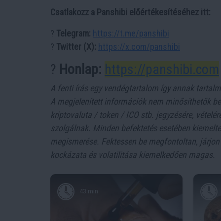
Csatlakozz a Panshibi előértékesítéséhez itt:
?
Telegram:
https://t.me/panshibi
?
Twitter (X):
https://x.com/panshibi
?
Honlap:
https://panshibi.com
A fenti írás egy vendégtartalom így annak tartal
A megjelenített információk nem minősíthetők bef
kriptovaluta / token / ICO stb. jegyzésére, vétel
szolgálnak. Minden befektetés esetében kiemelt
megismerése. Fektessen be megfontoltan, járjon e
kockázata és volatilitása kiemelkedően magas.
43 min