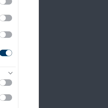
piac
rténelmi
tők