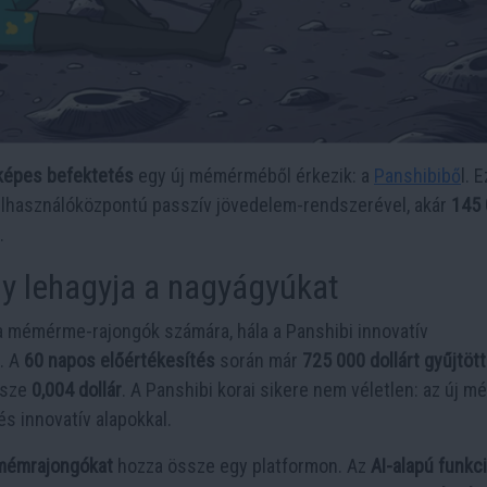
képes befektetés
egy új mémérméből érkezik: a
Panshibibő
l. E
 felhasználóközpontú passzív jövedelem-rendszerével, akár
145
.
y lehagyja a nagyágyúkat
 a mémérme-rajongók számára, hála a Panshibi innovatív
. A
60 napos előértékesítés
során már
725 000 dollárt gyűjtöt
ssze
0,004 dollár
. A Panshibi korai sikere nem véletlen: az új 
s innovatív alapokkal.
a mémrajongókat
hozza össze egy platformon. Az
AI-alapú funkc