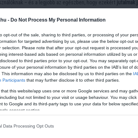
sználóknak – és a legjobb az egészben, hogy ezekért
jutalmak 
nek pénzt
, miközben szórakoznak. Ezen felül a
1200%-os stake-
és során.
.hu -
Do Not Process My Personal Information
özőbb. Az elemzők
145 000%-os árfolyam-növekedést
jósolnak,
to opt-out of the sale, sharing to third parties, or processing of your per
magában foglalja:
formation for targeted advertising by us, please use the below opt-out s
r selection. Please note that after your opt-out request is processed y
eing interest-based ads based on personal information utilized by us or
disclosed to third parties prior to your opt-out. You may separately opt-
losure of your personal information by third parties on the IAB’s list of
. This information may also be disclosed by us to third parties on the
IA
Participants
that may further disclose it to other third parties.
lom, amit nem érdemes elszalasztani!
 that this website/app uses one or more Google services and may gath
: Az erős láncon belüli mutatók
including but not limited to your visit or usage behaviour. You may click 
 to Google and its third-party tags to use your data for below specifi
lláros előrejelzését
ogle consent section.
folyam-előrejelzése is egyre optimistább. A VanEck
520 dolláro
l Data Processing Opt Outs
ézményi érdeklődése, az erős láncon belüli mutatók és az