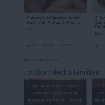
Fungus Is A Parasite, And It
5 Pa
Dies From A Drop Of Plain...
You 
Righ
More
More
296
182
359
19
Kép és a videó forrása:
További videók a témában
Meg kell változtatni a Dogecoin
stratégiát? Érdemes Panshibit
Nem 
hozzáadni a portfólióhoz? – Márciusi
szakért