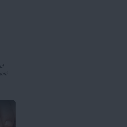
ul
körű