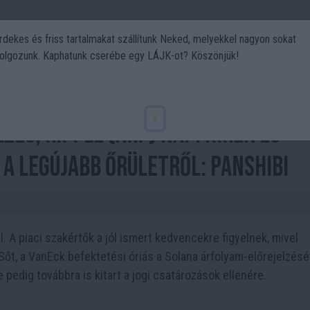
rdekes és friss tartalmakat szállítunk Neked, melyekkel nagyon sokat
olgozunk. Kaphatunk cserébe egy LÁJK-ot? Köszönjük!
Politika
Art
Kert
DIY
Gasztro
Utazás
Sport
x
és; Ripple (XRP) napi hírek és
 a legújabb őrületről: Panshibi
. A piaci szakértők a jól ismert kedvencekre figyelnek, mivel
 Sőt, a VanEck befektetési óriás a Solana árfolyam-előrejelzésé
 pedig továbbra is kitart a jogi csatározások ellenére.