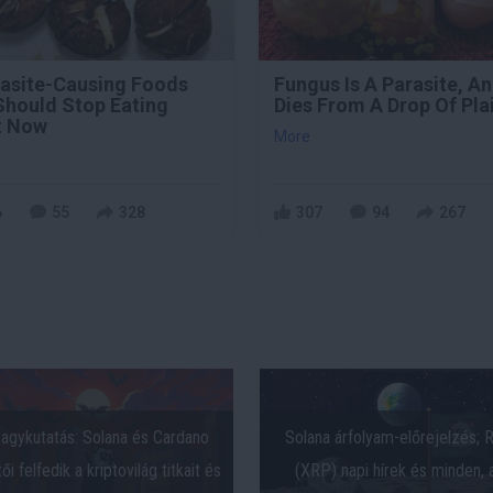
rasite-Causing Foods
Fungus Is A Parasite, An
Should Stop Eating
Dies From A Drop Of Plai
t Now
More
6
55
328
307
94
267
agykutatás: Solana és Cardano
Solana árfolyam-előrejelzés; 
ői felfedik a kriptovilág titkait és
(XRP) napi hírek és minden, 