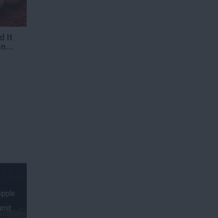
d It
n...
Ripple
amit