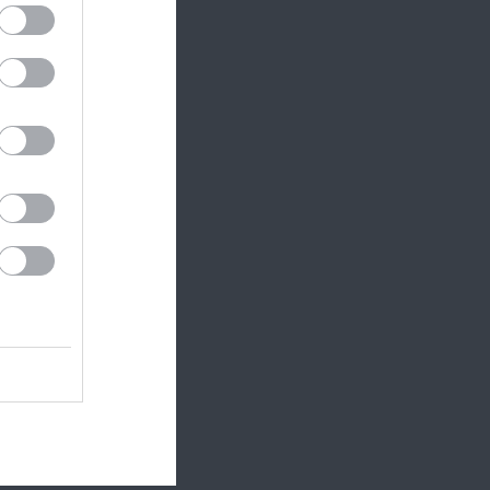
záról
.
D
zonban a
 egy