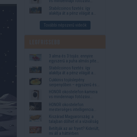
vs mindennapi fotózási
igények
Stabilcoinos fizetés: így
alakítja át a pénz világát a
Visa, a Mastercard és a
Western Union
További népszerű videók
Legfrissebb
3 alma és 3 tojás: ennyire
egyszerű a puha almás pite
titka
Stabilcoinos fizetés: így
alakítja át a pénz világát a
Visa, a Mastercard és a
Cukkinis tojáslepény
Western Union
serpenyőben – egyszerű és
laktató vacsora
HONOR okostelefon-kamera
vs mindennapi fotózási
igények
HONOR okostelefon
mesterséges intelligencia
funkciók, amelyek
Kiszárad Magyarország: a
megkönnyítik az életet
talajban dőlhet el a vízválság
Betiltják az air fryert? Kiderült,
mi áll a háttérben