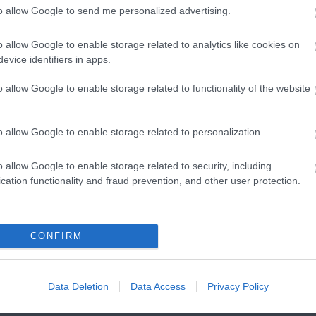
to allow Google to send me personalized advertising.
gy visszanyerje
január 16-i, 3,39 dolláros csúcsát
. A befektetők
t
, amelynek napirendjén
peres ügyek lezárása és végrehajtási
o allow Google to enable storage related to analytics like cookies on
ült arról, hogy
hamarosan döntés születhet az XRP jogi státus
evice identifiers in apps.
ő intézményi érdeklődést mutat. A Ripple Labs
9,1 millió RLUS
o allow Google to enable storage related to functionality of the website
 a
Revoluttal és a Zero Hash-sel
a határokon átnyúló fizetések
o allow Google to enable storage related to personalization.
tő lehet az XRP jövője szempontjából
.
o allow Google to enable storage related to security, including
cation functionality and fraud prevention, and other user protection.
k
továbbra is reflektorfényben tartják a kriptovaluta piacot. A
 évre. Ez a mémérme ötvözi az
AI-alapú funkciókat, a játékos
CONFIRM
nciált
.
0 dollárt gyűjtött
, és a lenyűgöző ütemterve alapján
több, mint
Data Deletion
Data Access
Privacy Policy